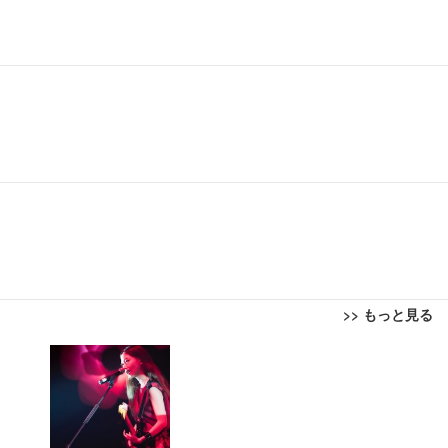
>> もっと見る
回転 座面昇降 強化ナイロン樹脂ベース 通気性メッシュ 在宅ワーク H-WY01