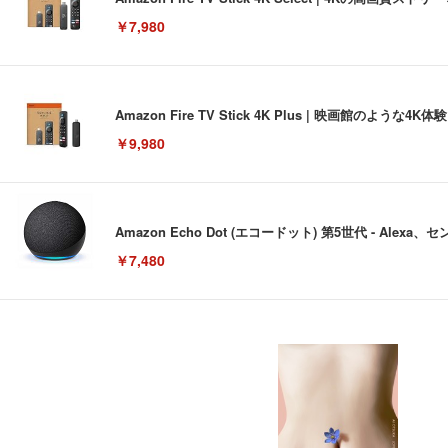
￥7,980
Amazon Fire TV Stick 4K Plus | 映画館のよ
￥9,980
Amazon Echo Dot (エコードット) 第5世代 - A
￥7,480
[EdoErgo] オフィスチェア 椅子 テレワーク 疲れない
EIZO ビジネス向けプレミアムモニター | FlexScan EV3240
Amazonベーシック ペットシーツ 薄型 レギュラー 1回使
(黒網+黒枠+黒足)
￥105,595
￥3,373
￥5,699