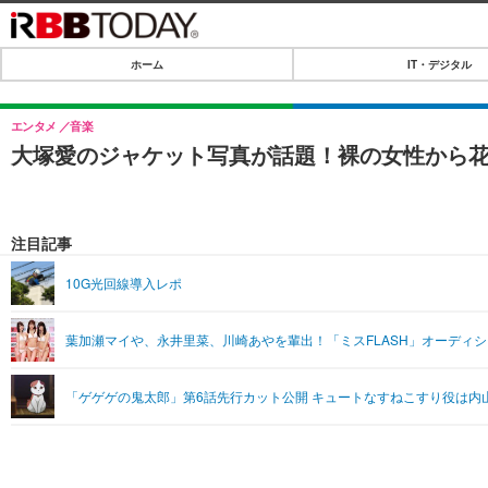
ホーム
IT・デジタル
ホーム
IT・デジタル
エンタメ
音楽
大塚愛のジャケット写真が話題！裸の女性から
IT・デジタルTOP
SPEED TEST
ネタ
エンタメ
注目記事
ショッピング
エンタメTOP
ライフ
10G光回線導入レポ
韓流・K-POP
ライフTOP
リリース一覧
葉加瀬マイや、永井里菜、川崎あやを輩出！「ミスFLASH」オーディ
音楽
ペット
プッシュ通知の停止方法
グラビア
その他
「ゲゲゲの鬼太郎」第6話先行カット公開 キュートなすねこすり役は内
ショッピング