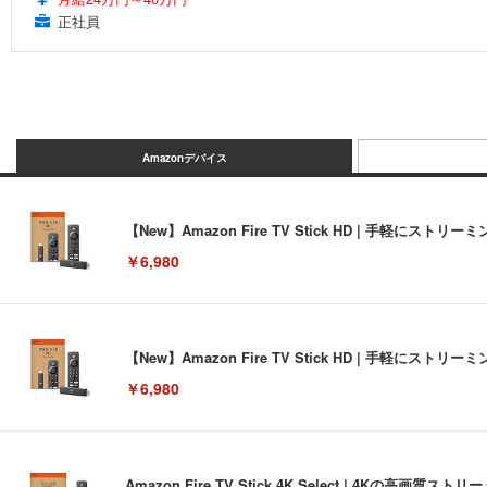
正社員
Amazonデバイス
【New】Amazon Fire TV Stick HD | 手軽
￥6,980
【New】Amazon Fire TV Stick HD | 手軽
￥6,980
Amazon Fire TV Stick 4K Select | 4Kの