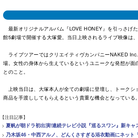
最新オリジナルアルバム『LOVE HONEY』を引っさげたラ
館5劇場で開催する大塚愛。当日上映されるライブ映像は、劇場限
ライブツアーではクリエイティヴカンパニーNAKED I
場。女性の身体から生えているというユニークな発想が面
とのこと。
上映当日は、大塚本人が全ての劇場に登壇し、トークショーも
商品を手渡ししてもらえるという貴重な機会となっている
【注目記事】
>
夏帆が朝ドラ初出演!連続テレビ小説『巡るスワン』新キャ
>
乃木坂46・中西アルノ、どんくさすぎる浴衣動画にネット「