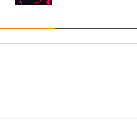
ト 90度跳ね上げ式アームレスト 3Dヘッドレスト ハンガー付き 高反発クッ
ト 90度跳ね上げ式アームレスト 3Dヘッドレスト ハンガー付き 高反発クッ
高さ調整 スイベル VESA対応 ComfortView ビジネス向け
(x 1) (ケース販売)
ター付き コンパクト 幅52×奥行58.5×高さ84～96cm テレワーク 在宅
インチ 1ms FHD 量子ドット 残像低減 (3年保証 | 輝点保証 | 日本メーカー)