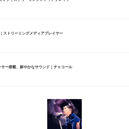
うな4K体験 | ストリーミングメディアプレイヤー
lexa、センサー搭載、鮮やかなサウンド｜チャコール
 跳ね上げ式アームレスト コンパクト 約105度ロッキング pc 事務椅子 360度
X-WT | 31.5型4K UHD・USB Type-C・ホワイト
い捨て 無香料 ホワイト 300枚