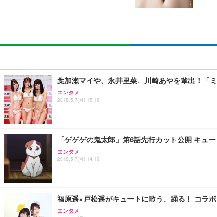
SIHOO B100 オフィスチェア／デスクチェア メッシュ
EIZO ビジネス向けプレミアムモニター | FlexScan EV2740
Amazonベーシック ペットシーツ 厚型 ワイド 42枚x2袋
￥27,999
￥109,572
￥3,234
Sezlife オフィスチェア デスクチェア 疲れない テレ
【純正品】27"ゲーミングモニター DualSense 充電フック
ネオ・ルーライフ ネオ・オムツ L 中型犬用 26枚入り 単
葉加瀬マイや、永井里菜、川崎あやを輩出！「ミ
ション PCチェア 通気性メッシュ ゲーミング/勉強/事務用
￥49,979
￥1,800
エンタメ
￥7,680
2018.5.7(月) 15:16
Sezlife オフィスチェア デスクチェア 疲れない テレ
【整備済み品】Dell E2724HS 27インチ 液晶モニター フルH
Smart Basic(スマートベーシック) 【Amazon.co.jp
ション PCチェア 通気性メッシュ ゲーミング/勉強/事務用
「ゲゲゲの鬼太郎」第6話先行カット公開 キュ
￥15,800
￥3,670
￥7,680
エンタメ
2018.5.7(月) 14:19
ANDWINT オフィスチェア デスクチェア 肘なし メッシュ
【MiniLED/24.5inch/280Hz/FHD】GRAPHT THE 
アイリスオーヤマ ペットシーツ 超厚型 お徳用 レギュラー 20
勤務 ブラック
福原遥×戸松遥がキュートに歌う、踊る！ コラボシングル
￥34,980
￥3,731
￥4,139
エンタメ