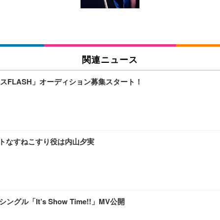
チェア 人間工学 疲れない ブラック
X-WT | 27.0型4K UHD・USB Type-C・ホワイト
(84枚) ホワイト(吸収面:ライトブルー)
関連ニュース
ワーク チェア 強化バックレスト 30度ロッキング機能 人間工学 椅子 腰サポー
付き（CFI-ZDM1J）
品
スFLASH」オーディション募集スタート！
 おしゃれ パソコンチェア (ブラック)
ワーク チェア 強化バックレスト 30度ロッキング機能 人間工学 椅子 腰サポー
D（1920×1080）VA 非光沢 HDMI/DisplayPort/VGA スピーカー内蔵 
限定】 Smart Basic アイリスオーヤマ ペットシーツ 超厚型 お徳用 ワイド 100枚入 
 おしゃれ パソコンチェア (ホワイト)
ートなすねこすり役は内山夕実
 通気性 ランバーサポート付き 腰サポート ガス圧無段階昇降 360度回転 キャス
SHOOTER Gaming Monitor 24” Essential ゲーミングモニター QD 24.5
0枚入【Amazon.co.jp限定】
「It’s Show Time!!」MV公開