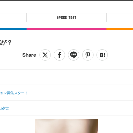
SPEED TEST
花が？
ション募集スタート！
山夕実