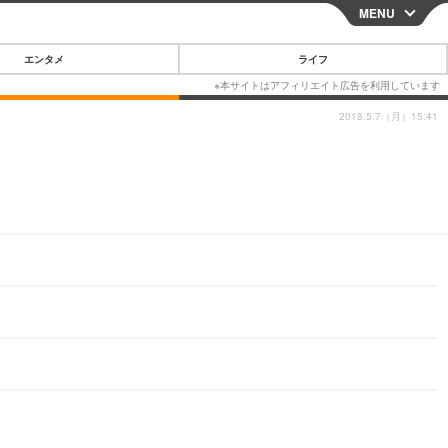
MENU
CLOSE
エンタメ
ライフ
2018.5.7（月）15:41
スマートフォン
ガジェット・ツール
その他
映画・ドラマ
韓国・芸能
グルメ
スポーツ
ショッピング
ブログ
その他