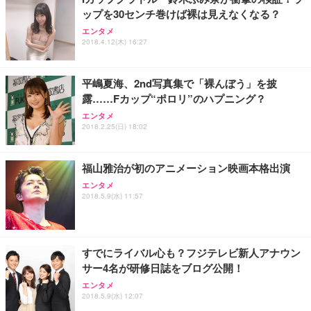
ップを30センチ巻けば裸は見えなくなる？
Sezlife オフィスチェア デスクチェア 疲れない テレ
【純正品】27"ゲーミングモニター DualSense 充電
ネオ・ルーライフ ネオ・オムツ L 中型犬用 26枚入
エンタメ
ワーク チェア 強化バックレスト 30度ロッキング機
2018.4.12(木) 16:27
フック付き（CFI-ZDM1J）
り 単品
能 人間工学 椅子 腰サポート 90度跳ね上げ式アーム
レスト 3Dヘッドレスト ハンガー付き 高反発クッシ
￥49,979
￥1,800
￥7,680
ョン PCチェア 通気性メッシュ ゲーミング/勉強/事
平嶋夏海、2nd写真集で「裸んぼう」を披
務用 おしゃれ パソコンチェア (ブラック)
露……Fカップ“ポロリ”のハプニング？
Sezlife オフィスチェア デスクチェア 疲れない テレ
【整備済み品】Dell E2724HS 27インチ 液晶モニタ
Smart Basic(スマートベーシック) 【Amazon.co.jp
エンタメ
ワーク チェア 強化バックレスト 30度ロッキング機
ー フルHD（1920×1080）VA 非光沢 HDMI/DisplayP
限定】 Smart Basic アイリスオーヤマ ペットシーツ
2018.2.25(日) 18:02
能 人間工学 椅子 腰サポート 90度跳ね上げ式アーム
ort/VGA スピーカー内蔵 高さ調整 スイベル VESA対
超厚型 お徳用 ワイド 100枚入 (x 1) (ケース販売)
レスト 3Dヘッドレスト ハンガー付き 高反発クッシ
応 ComfortView ビジネス向け
￥7,680
￥15,800
￥3,670
ョン PCチェア 通気性メッシュ ゲーミング/勉強/事
福山雅治が初のアニメーション映画本格出演
務用 おしゃれ パソコンチェア (ホワイト)
エンタメ
ANDWINT オフィスチェア デスクチェア 肘なし メ
【MiniLED/24.5inch/280Hz/FHD】GRAPHT THE S
アイリスオーヤマ ペットシーツ 超厚型 お徳用 レギ
2018.5.9(水) 11:57
ッシュ 通気性 ランバーサポート付き 腰サポート ガ
HOOTER Gaming Monitor 24” Essential ゲーミン
ュラー 200枚入【Amazon.co.jp限定】
ス圧無段階昇降 360度回転 キャスター付き コンパク
グモニター QD 24.5インチ 1ms FHD 量子ドット 残
ト 幅52×奥行58.5×高さ84～96cm テレワーク 在宅
像低減 (3年保証 | 輝点保証 | 日本メーカー)
￥3,731
￥4,139
￥34,980
勤務 ブラック
すでにライバル心も？フジテレビ新人アナウン
サー4名が研修日誌をブログ公開！
エンタメ
2018.5.9(水) 12:07