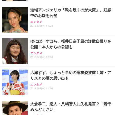
道端アンジェリカ「靴を履くのが大変」、妊娠
中のお腹を公開
エンタメ
2018.5.9(水) 11:08
ゆにばーすはら、桜井日奈子風の詐欺自撮りを
公開！本人からの公認も
エンタメ
2018.5.9(水) 12:08
広瀬すず、ちょっと早めの浴衣姿披露！姉・ア
リスとの夏の思い出も
エンタメ
2018.5.9(水) 11:20
大倉孝二、恩人・八嶋智人に失礼発言？「若干
めんどくさい」