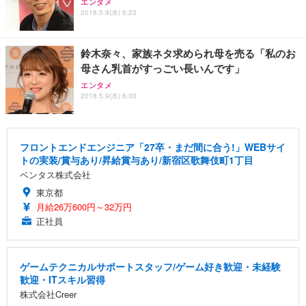
エンタメ
2018.5.9(水) 9:23
鈴木奈々、家族ネタ求められ母を売る「私のお
母さん乳首がすっごい長いんです」
エンタメ
2018.5.9(水) 6:00
フロントエンドエンジニア「27卒・まだ間に合う!」WEBサイ
トの実装/賞与あり/昇給賞与あり/新宿区歌舞伎町1丁目
ベンタス株式会社
東京都
月給26万600円～32万円
正社員
ゲームテクニカルサポートスタッフ/ゲーム好き歓迎・未経験
歓迎・ITスキル習得
株式会社Creer