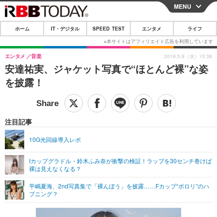
MENU
CLOSE
ホーム
IT・デジタル
SPEED TEST
エンタメ
ライフ
ホーム
IT・デジタル
エンタメ
音楽
2018.5.9（水）15:38
安達祐実、ジャケット写真で“ほとんど裸”な姿
IT・デジタルTOP
スマートフォン
SPEED TEST
を披露！
ネタ
ガジェット・ツール
エンタメ
ショッピング
その他
エンタメTOP
映画・ドラマ
ライフ
注目記事
韓流・K-POP
韓国・芸能
ライフTOP
グルメ
リリース一覧
10G光回線導入レポ
音楽
スポーツ
ペット
ショッピング
プッシュ通知の停止方法
Iカップグラドル・鈴木ふみ奈が衝撃の検証！ラップを30センチ巻けば
裸は見えなくなる？
グラビア
ブログ
その他
平嶋夏海、2nd写真集で「裸んぼう」を披露……Fカップ“ポロリ”のハ
ショッピング
その他
プニング？