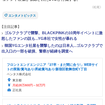
《松尾》
エンタメトピックス
【注目記事】
>
ゴルフクラブで襲撃、BLACKPINKの10周年イベントに激
怒したファンの説も...YG本社で女性が暴れる
>
韓国YGエンタ社屋を襲撃したのは日本人...ゴルフクラブで
出入口の一部を破損、警察が経緯を調査へ
フロントエンドエンジニア「27卒・まだ間に合う!」WEBサイ
トの実装/賞与あり/昇給賞与あり/新宿区歌舞伎町1丁目
ベンタス株式会社
東京都
月給26万600円～32万円
正社員