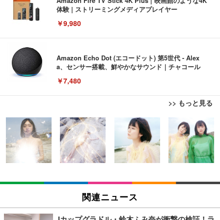
Amazon Fire TV Stick 4K Plus | 映画館のような4K
体験 | ストリーミングメディアプレイヤー
￥9,980
Amazon Echo Dot (エコードット) 第5世代 - Alex
a、センサー搭載、鮮やかなサウンド｜チャコール
￥7,480
>> もっと見る
[EdoErgo] オフィスチェア 椅子 テレワーク 疲れな
EIZO ビジネス向けプレミアムモニター | FlexScan
Amazonベーシック ペットシーツ 薄型 レギュラー 1
い 跳ね上げ式アームレスト コンパクト 約105度ロッ
EV3240X-WT | 31.5型4K UHD・USB Type-C・ホワ
回使い捨て 無香料 ホワイト 300枚
キング pc 事務椅子 360度回転 座面昇降 強化ナイロ
イト
ン樹脂ベース 通気性メッシュ 在宅ワーク H-WY01
￥3,373
￥5,699
￥105,595
(黒網+黒枠+黒足)
EIZO ビジネス向けプレミアムモニター | FlexScan
SIHOO B100 オフィスチェア／デスクチェア メッシ
Amazonベーシック ペットシーツ 厚型 ワイド 42枚
EV2740X-WT | 27.0型4K UHD・USB Type-C・ホワ
ュチェア 人間工学 疲れない ブラック
x2袋(84枚) ホワイト(吸収面:ライトブルー)
関連ニュース
イト
￥27,999
￥3,234
￥109,572
Iカップグラドル・鈴木ふみ奈が衝撃の検証！ラ