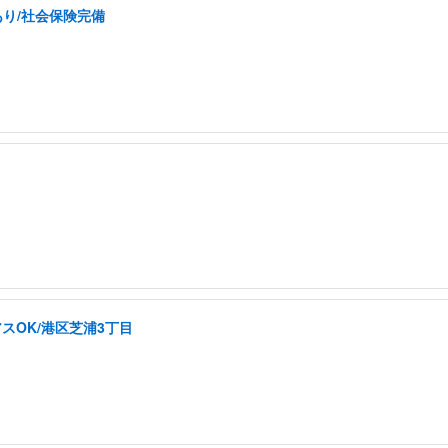
あり/社会保険完備
スOK/港区芝浦3丁目