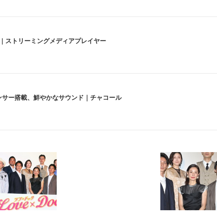
うな4K体験 | ストリーミングメディアプレイヤー
lexa、センサー搭載、鮮やかなサウンド｜チャコール
 跳ね上げ式アームレスト コンパクト 約105度ロッキング pc 事務椅子 360度
X-WT | 31.5型4K UHD・USB Type-C・ホワイト
い捨て 無香料 ホワイト 300枚