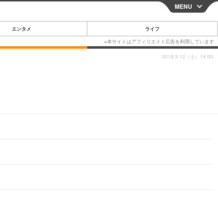
MENU
CLOSE
エンタメ
ライフ
2018.5.12（土）14:00
スマートフォン
ガジェット・ツール
その他
映画・ドラマ
韓国・芸能
グルメ
スポーツ
ショッピング
ブログ
その他