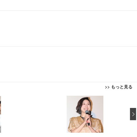
>> もっと見る
回転 座面昇降 強化ナイロン樹脂ベース 通気性メッシュ 在宅ワーク H-WY01