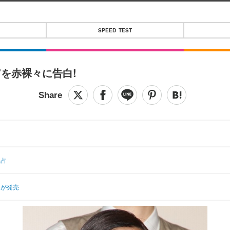
SPEED TEST
を赤裸々に告白!
独占
』が発売