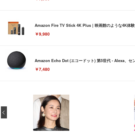
Amazon Fire TV Stick 4K Plus | 映画館のよ
￥9,980
Amazon Echo Dot (エコードット) 第5世代 - A
￥7,480
[EdoErgo] オフィスチェア 椅子 テレワーク 疲れない
EIZO ビジネス向けプレミアムモニター | FlexScan EV3240
Amazonベーシック ペットシーツ 薄型 レギュラー 1回使
(黒網+黒枠+黒足)
‹
￥105,595
￥3,373
￥5,699