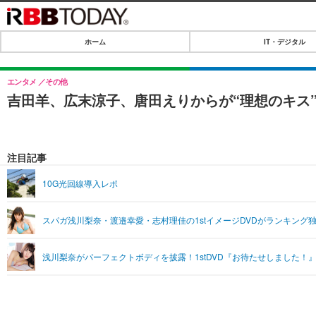
ホーム
IT・デジタル
ホーム
IT・デジタル
エンタメ
その他
吉田羊、広末涼子、唐田えりからが“理想のキス”
IT・デジタルTOP
SPEED TEST
ネタ
エンタメ
注目記事
ショッピング
エンタメTOP
ライフ
10G光回線導入レポ
韓流・K-POP
ライフTOP
リリース一覧
スパガ浅川梨奈・渡邉幸愛・志村理佳の1stイメージDVDがランキング
音楽
ペット
プッシュ通知の停止方法
グラビア
その他
浅川梨奈がパーフェクトボディを披露！1stDVD『お待たせしました！
ショッピング