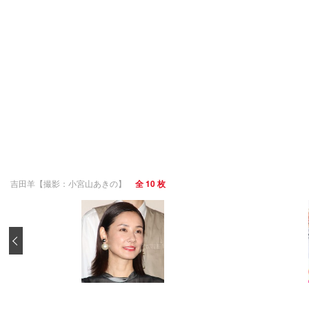
吉田羊【撮影：小宮山あきの】
全 10 枚
‹