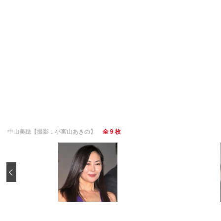
中山美穂【撮影：小宮山あきの】
全 9 枚
‹