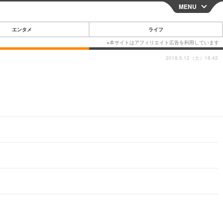
MENU
CLOSE
エンタメ
ライフ
2018.5.12（土）18:42
スマートフォン
ガジェット・ツール
その他
映画・ドラマ
韓国・芸能
グルメ
スポーツ
ショッピング
ブログ
その他