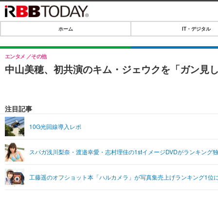
ホーム
IT・デジタル
ホーム
IT・デジタル
エンタメ
その他
中山美穂、初共演のキム・ジェウクを「ガン見し
IT・デジタルTOP
SPEED TEST
ネタ
エンタメ
注目記事
ショッピング
エンタメTOP
ライフ
10G光回線導入レポ
韓流・K-POP
ライフTOP
リリース一覧
スパガ浅川梨奈・渡邉幸愛・志村理佳の1stイメージDVDがランキング
音楽
ペット
プッシュ通知の停止方法
グラビア
その他
工藤遥のオフショット本「ハルカメラ」が写真集売上げランキング1位
ショッピング