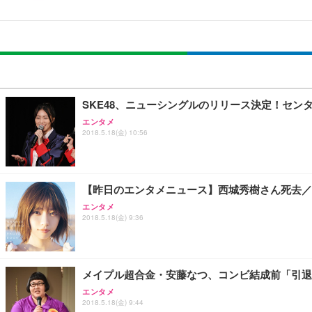
[EdoErgo] オフィスチェア 椅子 テレワーク 疲れない
EIZO ビジネス向けプレミアムモニター | FlexScan EV3240
Amazonベーシック ペットシーツ 薄型 レギュラー 1回使
(黒網+黒枠+黒足)
￥105,595
￥3,373
￥5,699
SKE48、ニューシングルのリリース決定！セン
エンタメ
2018.5.18(金) 10:56
SIHOO B100 オフィスチェア／デスクチェア メッシュ
EIZO ビジネス向けプレミアムモニター | FlexScan EV2740
Amazonベーシック ペットシーツ 厚型 ワイド 42枚x2袋
￥27,999
￥109,572
￥3,234
【昨日のエンタメニュース】西城秀樹さん死去／
エンタメ
2018.5.18(金) 9:36
Sezlife オフィスチェア デスクチェア 疲れない テレ
【純正品】27"ゲーミングモニター DualSense 充電フック
ネオ・ルーライフ ネオ・オムツ L 中型犬用 26枚入り 単
ション PCチェア 通気性メッシュ ゲーミング/勉強/事務用
￥49,979
￥1,800
￥7,680
メイプル超合金・安藤なつ、コンビ結成前「引退
エンタメ
2018.5.18(金) 9:44
Sezlife オフィスチェア デスクチェア 疲れない テレ