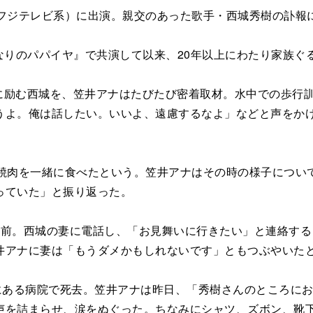
フジテレビ系）に出演。親交のあった歌手・西城秀樹の訃報
となりのパパイヤ』で共演して以来、20年以上にわたり家族
リに励む西城を、笠井アナはたびたび密着取材。水中での歩行
うよ。俺は話したい。いいよ、遠慮するなよ」などと声をか
焼肉を一緒に食べたという。笠井アナはその時の様子につい
っていた」と振り返った。
前。西城の妻に電話し、「お見舞いに行きたい」と連絡する
井アナに妻は「もうダメかもしれないです」ともつぶやいた
にある病院で死去。笠井アナは昨日、「秀樹さんのところに
声を詰まらせ、涙をぬぐった。ちなみにシャツ、ズボン、靴