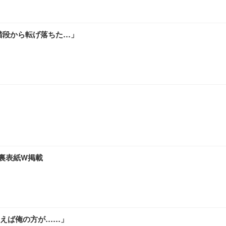
D（1920×1080）VA 非光沢 HDMI/DisplayPort/VGA スピーカー内蔵 
限定】 Smart Basic アイリスオーヤマ ペットシーツ 超厚型 お徳用 ワイド 100枚入 
 おしゃれ パソコンチェア (ホワイト)
階段から転げ落ちた…」
 通気性 ランバーサポート付き 腰サポート ガス圧無段階昇降 360度回転 キャス
SHOOTER Gaming Monitor 24” Essential ゲーミングモニター QD 24.5
0枚入【Amazon.co.jp限定】
＆裏表紙W掲載
えば俺の方が……」