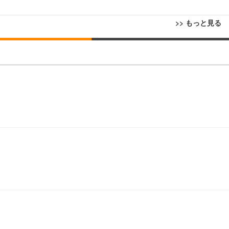
>> もっと見る
回転 座面昇降 強化ナイロン樹脂ベース 通気性メッシュ 在宅ワーク H-WY01
ト 90度跳ね上げ式アームレスト 3Dヘッドレスト ハンガー付き 高反発クッ
ト 90度跳ね上げ式アームレスト 3Dヘッドレスト ハンガー付き 高反発クッ