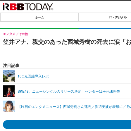
ホーム
IT・デジタル
ホーム
IT・デジタル
エンタメ
その他
笠井アナ、親交のあった西城秀樹の死去に涙「
IT・デジタルTOP
SPEED TEST
ネタ
エンタメ
注目記事
ショッピング
エンタメTOP
ライフ
10G光回線導入レポ
韓流・K-POP
ライフTOP
リリース一覧
SKE48、ニューシングルのリリース決定！センターは松井珠理奈
音楽
ペット
プッシュ通知の停止方法
グラビア
その他
【昨日のエンタメニュース】西城秀樹さん死去／浜辺美波が表紙に／乃木
ショッピング