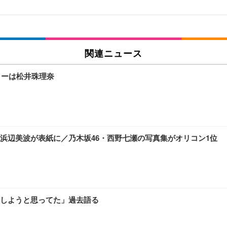
 跳ね上げ式アームレスト コンパクト 約105度ロッキング pc 事務椅子 360度
X-WT | 31.5型4K UHD・USB Type-C・ホワイト
い捨て 無香料 ホワイト 300枚
関連ニュース
ターは松井珠理奈
チェア 人間工学 疲れない ブラック
X-WT | 27.0型4K UHD・USB Type-C・ホワイト
(84枚) ホワイト(吸収面:ライトブルー)
浜辺美波が表紙に／乃木坂46・西野七瀬の写真集がオリコン1位
ワーク チェア 強化バックレスト 30度ロッキング機能 人間工学 椅子 腰サポー
付き（CFI-ZDM1J）
品
 おしゃれ パソコンチェア (ブラック)
しようと思ってた」過去語る
ワーク チェア 強化バックレスト 30度ロッキング機能 人間工学 椅子 腰サポー