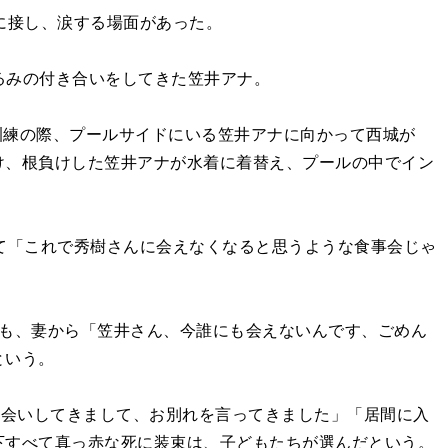
に接し、涙する場面があった。
ぐるみの付き合いをしてきた笠井アナ。
訓練の際、プールサイドにいる笠井アナに向かって西城が
け、根負けした笠井アナが水着に着替え、プールの中でイン
て「これで秀樹さんに会えなくなると思うような食事会じゃ
も、妻から「笠井さん、今誰にも会えないんです、ごめん
という。
お会いしてきまして、お別れを言ってきました」「居間に入
下すべて真っ赤な死に装束は、子どもたちが選んだという。