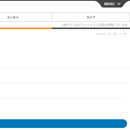
MENU
CLOSE
エンタメ
ライフ
2018.5.18（金）11:50
スマートフォン
ガジェット・ツール
その他
映画・ドラマ
韓国・芸能
グルメ
スポーツ
ショッピング
ブログ
その他