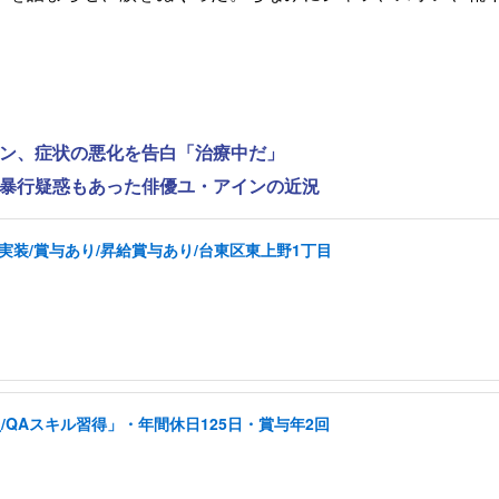
ンヨン、症状の悪化を告白「治療中だ」
性的暴行疑惑もあった俳優ユ・アインの近況
実装/賞与あり/昇給賞与あり/台東区東上野1丁目
QAスキル習得」・年間休日125日・賞与年2回