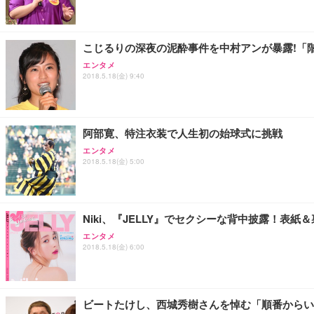
【整備済み品】Dell E2724HS 27インチ 液晶モニター フルH
Smart Basic(スマートベーシック) 【Amazon.co.jp
ション PCチェア 通気性メッシュ ゲーミング/勉強/事務用
￥15,800
￥3,670
￥7,680
こじるりの深夜の泥酔事件を中村アンが暴露!「
エンタメ
2018.5.18(金) 9:40
ANDWINT オフィスチェア デスクチェア 肘なし メッシュ
【MiniLED/24.5inch/280Hz/FHD】GRAPHT THE 
アイリスオーヤマ ペットシーツ 超厚型 お徳用 レギュラー 20
勤務 ブラック
￥34,980
￥3,731
￥4,139
阿部寛、特注衣装で人生初の始球式に挑戦
エンタメ
2018.5.18(金) 5:00
Niki、『JELLY』でセクシーな背中披露！表紙
エンタメ
2018.5.18(金) 6:00
ビートたけし、西城秀樹さんを悼む「順番からい