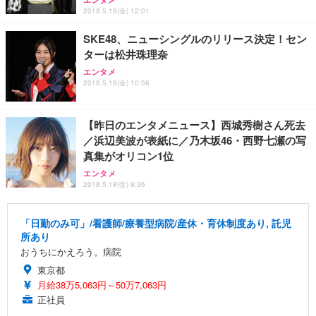
2018.5.18(金) 12:01
SKE48、ニューシングルのリリース決定！セン
ターは松井珠理奈
エンタメ
2018.5.18(金) 10:56
【昨日のエンタメニュース】西城秀樹さん死去
／浜辺美波が表紙に／乃木坂46・西野七瀬の写
真集がオリコン1位
エンタメ
2018.5.18(金) 9:36
「日勤のみ可」/看護師/療養型病院/産休・育休制度あり, 託児
所あり
おうちにかえろう。病院
東京都
月給38万5,063円～50万7,063円
正社員