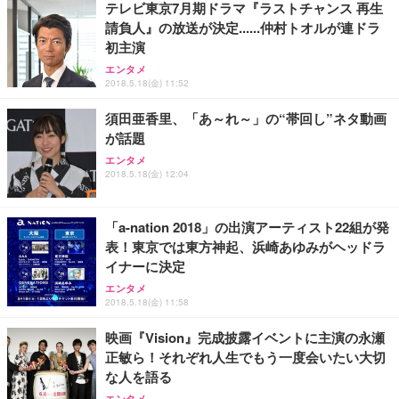
テレビ東京7月期ドラマ『ラストチャンス 再生
請負人』の放送が決定......仲村トオルが連ドラ
初主演
エンタメ
2018.5.18(金) 11:52
須田亜香里、「あ～れ～」の“帯回し”ネタ動画
が話題
エンタメ
2018.5.18(金) 12:04
「a-nation 2018」の出演アーティスト22組が発
表！東京では東方神起、浜崎あゆみがヘッドラ
イナーに決定
エンタメ
2018.5.18(金) 11:58
映画『Vision』完成披露イベントに主演の永瀬
正敏ら！それぞれ人生でもう一度会いたい大切
な人を語る
エンタメ