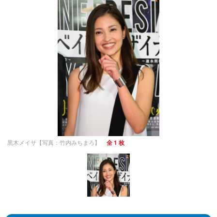
黒木メイサ【写真：竹内みちまろ】
全 1 枚