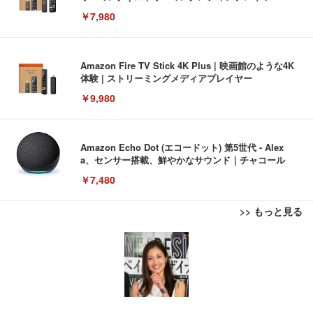
￥7,980
Amazon Fire TV Stick 4K Plus | 映画館のような4K
体験 | ストリーミングメディアプレイヤー
￥9,980
Amazon Echo Dot (エコードット) 第5世代 - Alex
a、センサー搭載、鮮やかなサウンド｜チャコール
￥7,480
>> もっと見る
[EdoErgo] オフィスチェア 椅子 テレワーク 疲れな
EIZO ビジネス向けプレミアムモニター | FlexScan
Amazonベーシック ペットシーツ 薄型 レギュラー 1
い 跳ね上げ式アームレスト コンパクト 約105度ロッ
EV3240X-WT | 31.5型4K UHD・USB Type-C・ホワ
回使い捨て 無香料 ホワイト 300枚
キング pc 事務椅子 360度回転 座面昇降 強化ナイロ
イト
ン樹脂ベース 通気性メッシュ 在宅ワーク H-WY01
￥3,373
￥5,699
￥105,595
(黒網+黒枠+黒足)