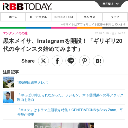
MENU
CLOSE
ホーム
IT・デジタル
SPEED TEST
エンタメ
ライフ
ホーム
IT・デジタル
エンタメ
その他
2018.5.18（金）14:35
黒木メイサ、Instagramを開設！「ギリギリ20
IT・デジタルTOP
スマートフォン
SPEED TEST
代の今インスタ始めてみます」
ネタ
ガジェット・ツール
エンタメ
ショッピング
その他
エンタメTOP
映画・ドラマ
ライフ
注目記事
韓流・K-POP
韓国・芸能
ライフTOP
グルメ
リリース一覧
10G光回線導入レポ
音楽
スポーツ
ペット
ショッピング
プッシュ通知の停止方法
「やっぱり抑えられなかった」フジモン、木下優樹菜への再アタック
理由を激白
グラビア
ブログ
その他
「Mステ」はドラマ主題歌を特集！GENERATIONSやSexy Zone、平
ショッピング
その他
井堅が登場