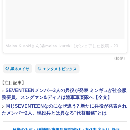
Meisa Kurokiさん(@meisa_kuroki_)がシェアした投稿
-
2018年 5月月17日午後8時49分PDT
《松尾》
黒木メイサ
エンタメトピックス
【注目記事】
>
SEVENTEENメンバー3人の兵役が発表 ミンギュが社会服
務要員、スングァン&ディノは陸軍軍楽隊へ【全文】
>
同じSEVENTEENなのになぜ違う? 新たに兵役が発表され
たメンバー2人、現役兵とは異なる“代替服務”とは
「日勤のみ可」/看護師/療養型病院/産休・育休制度あり, 託児