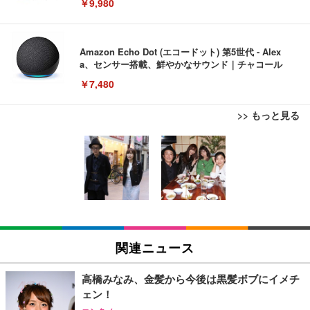
￥9,980
Amazon Echo Dot (エコードット) 第5世代 - Alex
a、センサー搭載、鮮やかなサウンド｜チャコール
￥7,480
>> もっと見る
[EdoErgo] オフィスチェア 椅子 テレワーク 疲れな
EIZO ビジネス向けプレミアムモニター | FlexScan
Amazonベーシック ペットシーツ 薄型 レギュラー 1
い 跳ね上げ式アームレスト コンパクト 約105度ロッ
EV3240X-WT | 31.5型4K UHD・USB Type-C・ホワ
回使い捨て 無香料 ホワイト 300枚
キング pc 事務椅子 360度回転 座面昇降 強化ナイロ
イト
ン樹脂ベース 通気性メッシュ 在宅ワーク H-WY01
￥3,373
￥5,699
￥105,595
(黒網+黒枠+黒足)
EIZO ビジネス向けプレミアムモニター | FlexScan
SIHOO B100 オフィスチェア／デスクチェア メッシ
Amazonベーシック ペットシーツ 厚型 ワイド 42枚
EV2740X-WT | 27.0型4K UHD・USB Type-C・ホワ
ュチェア 人間工学 疲れない ブラック
x2袋(84枚) ホワイト(吸収面:ライトブルー)
関連ニュース
イト
￥27,999
￥3,234
￥109,572
高橋みなみ、金髪から今後は黒髪ボブにイメチ
ェン！
Sezlife オフィスチェア デスクチェア 疲れない テレ