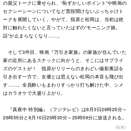
の親父トークに乗せられ、“恥ずかしいポイント”や映画の
セクシーシーンについてなど普段聞けないぶっちゃけト
ークを展開していく。やがて、指原と松岡は、当初は絶
対に触れたくないと言っていたはずの“モーニング娘。
話”が止まらなくなり……。
そして3件目、映画『万引き家族』の家族が住んでいた
家の近所にあるスナックに向かうと、そこにはサプライ
ズのゲストが！ 指原がリリーらのきわどい撮影裏話を
引き出す一方で、女優とは思えない松岡の本音も飛び出
す……。全員酔いもまわりすっかり打ち解けた中、シメ
はカラオケで大盛り上がり。
『真夜中 特別編』（フジテレビ）は6月3日26時25分～
26時55分と6月10日25時30分～25時59分に放送される。
《松尾》