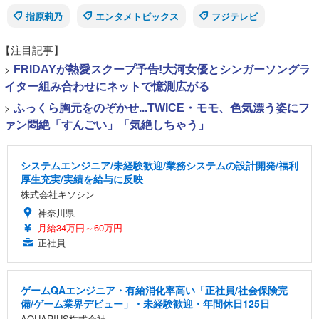
指原莉乃
エンタメトピックス
フジテレビ
【注目記事】
>
FRIDAYが熱愛スクープ予告!大河女優とシンガーソングラ
イター組み合わせにネットで憶測広がる
>
ふっくら胸元をのぞかせ...TWICE・モモ、色気漂う姿にフ
ァン悶絶「すんごい」「気絶しちゃう」
システムエンジニア/未経験歓迎/業務システムの設計開発/福利
厚生充実/実績を給与に反映
株式会社キソシン
神奈川県
月給34万円～60万円
正社員
ゲームQAエンジニア・有給消化率高い「正社員/社会保険完
備/ゲーム業界デビュー」・未経験歓迎・年間休日125日
AQUARIUS株式会社