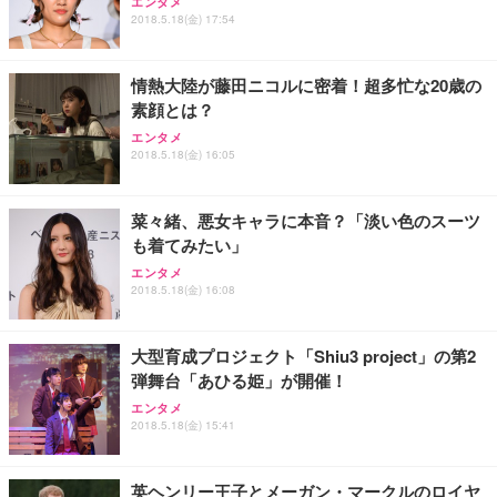
【純正品】27"ゲーミングモニター DualSense 充電
ネオ・ルーライフ ネオ・オムツ L 中型犬用 26枚入
エンタメ
ワーク チェア 強化バックレスト 30度ロッキング機
2018.5.18(金) 17:54
フック付き（CFI-ZDM1J）
り 単品
能 人間工学 椅子 腰サポート 90度跳ね上げ式アーム
レスト 3Dヘッドレスト ハンガー付き 高反発クッシ
￥49,979
￥1,800
￥7,680
ョン PCチェア 通気性メッシュ ゲーミング/勉強/事
情熱大陸が藤田ニコルに密着！超多忙な20歳の
務用 おしゃれ パソコンチェア (ブラック)
素顔とは？
Sezlife オフィスチェア デスクチェア 疲れない テレ
【整備済み品】Dell E2724HS 27インチ 液晶モニタ
Smart Basic(スマートベーシック) 【Amazon.co.jp
エンタメ
ワーク チェア 強化バックレスト 30度ロッキング機
ー フルHD（1920×1080）VA 非光沢 HDMI/DisplayP
限定】 Smart Basic アイリスオーヤマ ペットシーツ
2018.5.18(金) 16:05
能 人間工学 椅子 腰サポート 90度跳ね上げ式アーム
ort/VGA スピーカー内蔵 高さ調整 スイベル VESA対
超厚型 お徳用 ワイド 100枚入 (x 1) (ケース販売)
レスト 3Dヘッドレスト ハンガー付き 高反発クッシ
応 ComfortView ビジネス向け
￥7,680
￥15,800
￥3,670
ョン PCチェア 通気性メッシュ ゲーミング/勉強/事
菜々緒、悪女キャラに本音？「淡い色のスーツ
務用 おしゃれ パソコンチェア (ホワイト)
も着てみたい」
ANDWINT オフィスチェア デスクチェア 肘なし メ
【MiniLED/24.5inch/280Hz/FHD】GRAPHT THE S
アイリスオーヤマ ペットシーツ 超厚型 お徳用 レギ
ッシュ 通気性 ランバーサポート付き 腰サポート ガ
HOOTER Gaming Monitor 24” Essential ゲーミン
エンタメ
ュラー 200枚入【Amazon.co.jp限定】
ス圧無段階昇降 360度回転 キャスター付き コンパク
グモニター QD 24.5インチ 1ms FHD 量子ドット 残
2018.5.18(金) 16:08
ト 幅52×奥行58.5×高さ84～96cm テレワーク 在宅
像低減 (3年保証 | 輝点保証 | 日本メーカー)
￥3,731
￥4,139
￥34,980
勤務 ブラック
大型育成プロジェクト「Shiu3 project」の第2
弾舞台「あひる姫」が開催！
エンタメ
2018.5.18(金) 15:41
英ヘンリー王子とメーガン・マークルのロイヤ