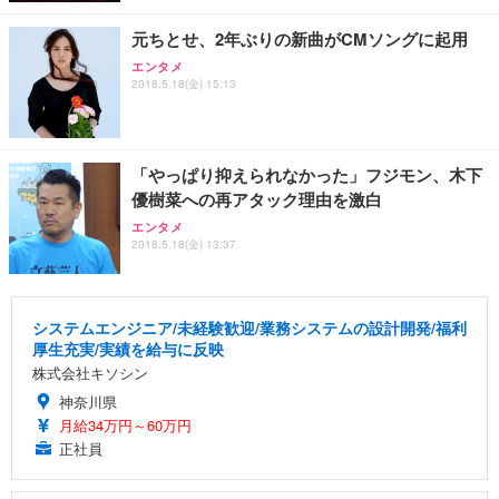
元ちとせ、2年ぶりの新曲がCMソングに起用
エンタメ
2018.5.18(金) 15:13
「やっぱり抑えられなかった」フジモン、木下
優樹菜への再アタック理由を激白
エンタメ
2018.5.18(金) 13:37
システムエンジニア/未経験歓迎/業務システムの設計開発/福利
厚生充実/実績を給与に反映
株式会社キソシン
神奈川県
月給34万円～60万円
正社員