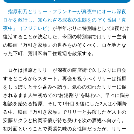
指原莉乃とリリー・フランキーが真夜中にオール深夜
ロケを敢行し、知られざる深夜の生態をのぞく番組『真
夜中』（フジテレビ）
が半年ぶりに特別編として2夜だけ
復活することが決定した。今回の特別編ではリリー主演
の映画『万引き家族』の世界をのぞくべく、ロケ地とな
った下町、荒川区南千住近辺を散策する。
ロケは指原とリリーが深夜の商店街で久しぶりに再会
するところからスタート。再会を祝うべくリリーは指原
をしっぽりとサシ呑みへ誘う。気心の知れたリリーに促
されるまま人生初めての“お湯割り”を味わい、早々に悩み
相談を始める指原。そして1軒目を後にした2人は小雨降
る中、映画『万引き家族』でリリーと共演したゲストの
安藤サクラと松岡茉優が待ち受ける次の酒処へ向かう。
初対面ということで緊張気味の女性陣だったが、リリー