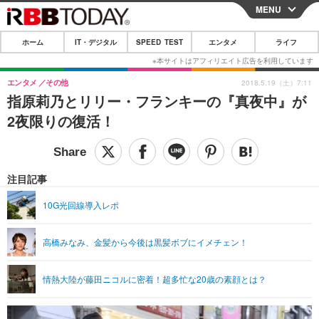
MENU
CLOSE
ホーム
IT・デジタル
SPEED TEST
エンタメ
ライフ
ホーム
IT・デジタル
エンタメ
その他
2018.5.19（土）7:11
指原莉乃とリリー・フランキーの『真夜中』が
IT・デジタルTOP
スマートフォン
SPEED TEST
2夜限りの復活！
ネタ
ガジェット・ツール
エンタメ
ショッピング
その他
エンタメTOP
映画・ドラマ
ライフ
注目記事
韓流・K-POP
韓国・芸能
ライフTOP
グルメ
リリース一覧
10G光回線導入レポ
音楽
スポーツ
ペット
ショッピング
プッシュ通知の停止方法
高橋みなみ、金髪から今後は黒髪ボブにイメチェン！
グラビア
ブログ
その他
ショッピング
その他
情熱大陸が藤田ニコルに密着！超多忙な20歳の素顔とは？