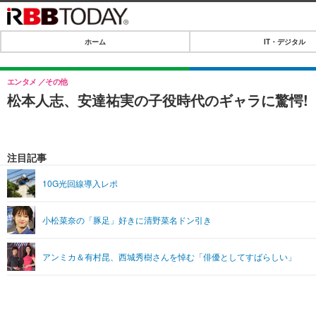
ホーム
IT・デジタル
ホーム
IT・デジタル
エンタメ
その他
松本人志、安達祐実の子役時代のギャラに驚愕!
IT・デジタルTOP
SPEED TEST
ネタ
エンタメ
注目記事
ショッピング
エンタメTOP
ライフ
10G光回線導入レポ
韓流・K-POP
ライフTOP
リリース一覧
小松菜奈の「豚足」好きに清野菜名ドン引き
音楽
ペット
プッシュ通知の停止方法
グラビア
その他
アンミカ＆有村昆、西城秀樹さんを悼む「俳優としてすばらしい」
ショッピング