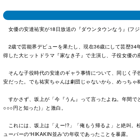
女優の安達祐実が18日放送の『ダウンタウンなう』(フジ
2歳で芸能界デビューを果たし、現在36歳にして芸歴34
得した大ヒットドラマ『家なき子』で主演し、子役女優の
そんな子役時代の安達のギャラ事情について、同じく子役
安だった。でも祐実ちゃんは劇団じゃないから、めっちゃ
すかさず、坂上が「今『うん』って言ったよね。年間でどれ
○○○円と知った)」と激白。
これには、坂上は「えー!?」「俺もう帰るよ」と絶叫。松
ューバーの“HIKAKIN並み”の年収であったことを暴露。