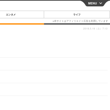
MENU
CLOSE
エンタメ
ライフ
2018.5.19（土）7:13
スマートフォン
ガジェット・ツール
その他
映画・ドラマ
韓国・芸能
グルメ
スポーツ
ショッピング
ブログ
その他