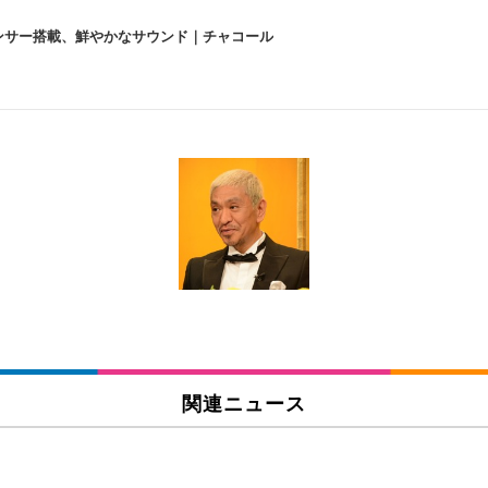
lexa、センサー搭載、鮮やかなサウンド｜チャコール
 跳ね上げ式アームレスト コンパクト 約105度ロッキング pc 事務椅子 360度
X-WT | 31.5型4K UHD・USB Type-C・ホワイト
い捨て 無香料 ホワイト 300枚
チェア 人間工学 疲れない ブラック
X-WT | 27.0型4K UHD・USB Type-C・ホワイト
(84枚) ホワイト(吸収面:ライトブルー)
関連ニュース
ワーク チェア 強化バックレスト 30度ロッキング機能 人間工学 椅子 腰サポー
付き（CFI-ZDM1J）
品
 おしゃれ パソコンチェア (ブラック)