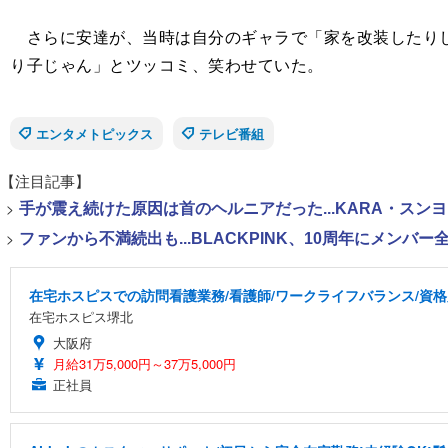
さらに安達が、当時は自分のギャラで「家を改装したりし
り子じゃん」とツッコミ、笑わせていた。
エンタメトピックス
テレビ番組
【注目記事】
>
手が震え続けた原因は首のヘルニアだった...KARA・ス
>
ファンから不満続出も...BLACKPINK、10周年にメン
在宅ホスピスでの訪問看護業務/看護師/ワークライフバランス/資
在宅ホスピス堺北
大阪府
月給31万5,000円～37万5,000円
正社員