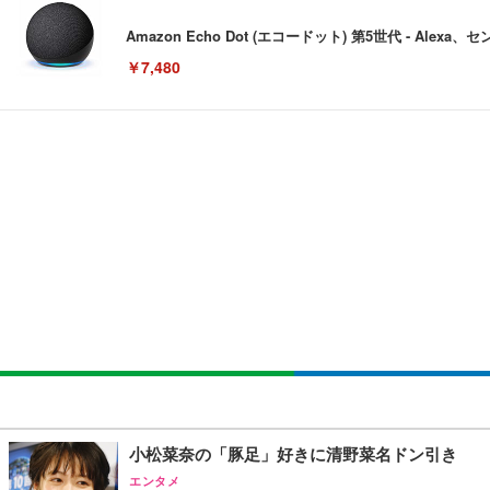
Amazon Echo Dot (エコードット) 第5世代 - A
￥7,480
[EdoErgo] オフィスチェア 椅子 テレワーク 疲れない
EIZO ビジネス向けプレミアムモニター | FlexScan EV3240
Amazonベーシック ペットシーツ 薄型 レギュラー 1回使
(黒網+黒枠+黒足)
￥105,595
￥3,373
￥5,699
SIHOO B100 オフィスチェア／デスクチェア メッシュ
EIZO ビジネス向けプレミアムモニター | FlexScan EV2740
Amazonベーシック ペットシーツ 厚型 ワイド 42枚x2袋
￥27,999
￥109,572
￥3,234
Sezlife オフィスチェア デスクチェア 疲れない テレ
【純正品】27"ゲーミングモニター DualSense 充電フック
ネオ・ルーライフ ネオ・オムツ L 中型犬用 26枚入り 単
小松菜奈の「豚足」好きに清野菜名ドン引き
ション PCチェア 通気性メッシュ ゲーミング/勉強/事務用
￥49,979
￥1,800
エンタメ
￥7,680