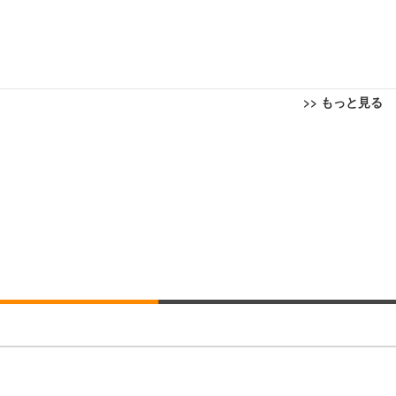
>> もっと見る
回転 座面昇降 強化ナイロン樹脂ベース 通気性メッシュ 在宅ワーク H-WY01
ト 90度跳ね上げ式アームレスト 3Dヘッドレスト ハンガー付き 高反発クッ