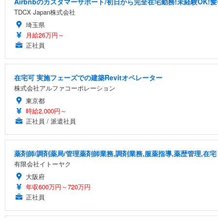
Airbnbのカスタマーサポート/初日から完全在宅勤務!未経験OK!
TDCX Japan株式会社
埼玉県
月給26万円～
正社員
在宅可 実施フェーズでの建築Revitオペレーター
株式会社アルファコーポレーション
東京都
時給2,000円～
正社員 / 派遣社員
薬剤師/調剤薬局/管理薬剤師業務,調剤業務,服薬指導,薬歴管理,在宅
有限会社イトーヤク
大阪府
年収600万円～720万円
正社員