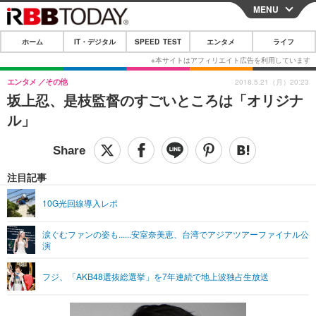
MENU
CLOSE
ホーム
IT・デジタル
SPEED TEST
エンタメ
ライフ
ホーム
IT・デジタル
エンタメ
その他
2018.5.21（月）20:23
坂上忍、是枝監督のすごいところは「オリジナ
IT・デジタルTOP
スマートフォン
SPEED TEST
ル」
ネタ
ガジェット・ツール
エンタメ
ショッピング
その他
エンタメTOP
映画・ドラマ
ライフ
注目記事
韓流・K-POP
韓国・芸能
ライフTOP
グルメ
リリース一覧
10G光回線導入レポ
音楽
スポーツ
ペット
ショッピング
プッシュ通知の停止方法
涙ぐむファンの姿も......安室奈美恵、台湾でアジアツアーファイナル公
演
グラビア
ブログ
その他
ショッピング
その他
フジ、「AKB48選抜総選挙」を7年連続で地上波独占生放送