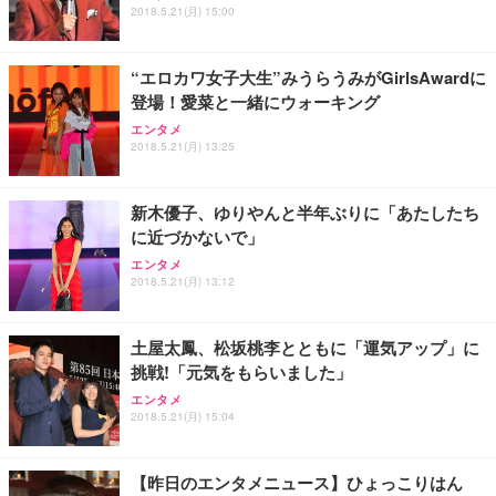
ュラー 200枚入【Amazon.co.jp限定】
ス圧無段階昇降 360度回転 キャスター付き コンパク
グモニター QD 24.5インチ 1ms FHD 量子ドット 残
2018.5.21(月) 15:00
ト 幅52×奥行58.5×高さ84～96cm テレワーク 在宅
像低減 (3年保証 | 輝点保証 | 日本メーカー)
￥3,731
￥4,139
￥34,980
勤務 ブラック
“エロカワ女子大生”みうらうみがGirlsAwardに
登場！愛菜と一緒にウォーキング
エンタメ
2018.5.21(月) 13:25
新木優子、ゆりやんと半年ぶりに「あたしたち
に近づかないで」
エンタメ
2018.5.21(月) 13:12
土屋太鳳、松坂桃李とともに「運気アップ」に
挑戦!「元気をもらいました」
エンタメ
2018.5.21(月) 15:04
【昨日のエンタメニュース】ひょっこりはん