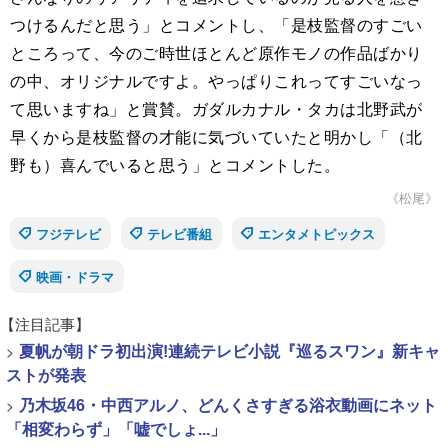
つけるんだと思う」とコメントし、「是枝監督のすごい
ところって、今のご時世ほとんど原作モノの作品ばかり
の中、オリジナルですよ。やっぱりこれってすごいなっ
て思いますね」と賞賛。ガダルカナル・タカは北野武が
早くから是枝監督の才能に気づいていたと明かし「（北
野も）喜んでいると思う」とコメントした。
《松尾》
フジテレビ
テレビ番組
エンタメトピックス
映画・ドラマ
【注目記事】
>
夏帆が朝ドラ初出演!連続テレビ小説『巡るスワン』新キャ
ストが発表
>
乃木坂46・中西アルノ、どんくさすぎる浴衣動画にネット
「相変わらず」「嘘でしょ...」