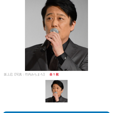
坂上忍【写真：竹内みちまろ】
全 1 枚