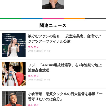
ン樹脂ベース 通気性メッシュ 在宅ワーク H-WY01
￥3,373
￥5,699
￥105,595
(黒網+黒枠+黒足)
EIZO ビジネス向けプレミアムモニター | FlexScan
SIHOO B100 オフィスチェア／デスクチェア メッシ
Amazonベーシック ペットシーツ 厚型 ワイド 42枚
EV2740X-WT | 27.0型4K UHD・USB Type-C・ホワ
ュチェア 人間工学 疲れない ブラック
x2袋(84枚) ホワイト(吸収面:ライトブルー)
関連ニュース
イト
￥27,999
￥3,234
￥109,572
涙ぐむファンの姿も......安室奈美恵、台湾でア
ジアツアーファイナル公演
Sezlife オフィスチェア デスクチェア 疲れない テレ
【純正品】27"ゲーミングモニター DualSense 充電
ネオ・ルーライフ ネオ・オムツ L 中型犬用 26枚入
エンタメ
ワーク チェア 強化バックレスト 30度ロッキング機
2018.5.21(月) 14:55
フック付き（CFI-ZDM1J）
り 単品
能 人間工学 椅子 腰サポート 90度跳ね上げ式アーム
レスト 3Dヘッドレスト ハンガー付き 高反発クッシ
￥49,979
￥1,800
￥7,680
ョン PCチェア 通気性メッシュ ゲーミング/勉強/事
フジ、「AKB48選抜総選挙」を7年連続で地上
務用 おしゃれ パソコンチェア (ブラック)
波独占生放送
Sezlife オフィスチェア デスクチェア 疲れない テレ
【整備済み品】Dell E2724HS 27インチ 液晶モニタ
Smart Basic(スマートベーシック) 【Amazon.co.jp
エンタメ
ワーク チェア 強化バックレスト 30度ロッキング機
ー フルHD（1920×1080）VA 非光沢 HDMI/DisplayP
限定】 Smart Basic アイリスオーヤマ ペットシーツ
2018.5.21(月) 14:58
能 人間工学 椅子 腰サポート 90度跳ね上げ式アーム
ort/VGA スピーカー内蔵 高さ調整 スイベル VESA対
超厚型 お徳用 ワイド 100枚入 (x 1) (ケース販売)
レスト 3Dヘッドレスト ハンガー付き 高反発クッシ
応 ComfortView ビジネス向け
￥7,680
￥15,800
￥3,670
ョン PCチェア 通気性メッシュ ゲーミング/勉強/事
小倉智昭、悪質タックルの日大監督を非難「一
務用 おしゃれ パソコンチェア (ホワイト)
番守りたいのは自分」
ANDWINT オフィスチェア デスクチェア 肘なし メ
【MiniLED/24.5inch/280Hz/FHD】GRAPHT THE S
アイリスオーヤマ ペットシーツ 超厚型 お徳用 レギ
ッシュ 通気性 ランバーサポート付き 腰サポート ガ
HOOTER Gaming Monitor 24” Essential ゲーミン
エンタメ