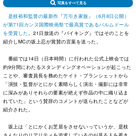
写真をすべて見る
是枝裕和監督の最新作『万引き家族』（6月8日公開）
が第71回カンヌ国際映画祭で最高賞であるパルムドール
を受賞した
。21日放送の『バイキング』ではそのことを
紹介しMCの坂上忍が賞賛の言葉を送った。
番組では14日（日本時間）に行われた公式上映会では
約9分間にわたるスタンディングオベーションが起こった
ことや、審査員長を務めたケイト・ブランシェットから
「演技・監督がとにかく素晴らしく演出・撮影には非常
に深みがありそれらの要素が絶えず作品の中に織り込ま
れていた」という賛辞のコメントが送られたことなどが
紹介された。
坂上は「とにかくお芝居をさせないっていうか、是枝
さんなりのリアリティを追求しているのが見る人を惹き