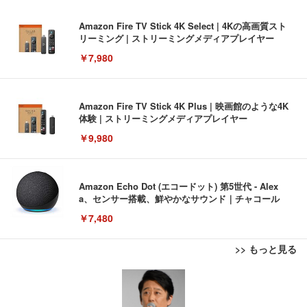
Amazon Fire TV Stick 4K Select | 4Kの高画質スト
リーミング | ストリーミングメディアプレイヤー
￥7,980
Amazon Fire TV Stick 4K Plus | 映画館のような4K
体験 | ストリーミングメディアプレイヤー
￥9,980
Amazon Echo Dot (エコードット) 第5世代 - Alex
a、センサー搭載、鮮やかなサウンド｜チャコール
￥7,480
>> もっと見る
[EdoErgo] オフィスチェア 椅子 テレワーク 疲れな
EIZO ビジネス向けプレミアムモニター | FlexScan
Amazonベーシック ペットシーツ 薄型 レギュラー 1
い 跳ね上げ式アームレスト コンパクト 約105度ロッ
EV3240X-WT | 31.5型4K UHD・USB Type-C・ホワ
回使い捨て 無香料 ホワイト 300枚
キング pc 事務椅子 360度回転 座面昇降 強化ナイロ
イト