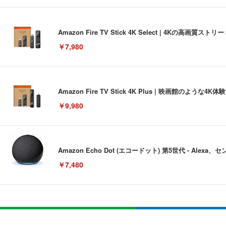
Amazon Fire TV Stick 4K Select | 4Kの
￥7,980
Amazon Fire TV Stick 4K Plus | 映画館のよ
￥9,980
Amazon Echo Dot (エコードット) 第5世代 - A
￥7,480
[EdoErgo] オフィスチェア 椅子 テレワーク 疲れない
EIZO ビジネス向けプレミアムモニター | FlexScan EV3240
Amazonベーシック ペットシーツ 薄型 レギュラー 1回使
(黒網+黒枠+黒足)