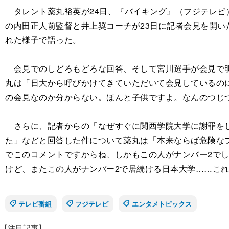
タレント薬丸裕英が24日、『バイキング』（フジテレビ
の内田正人前監督と井上奨コーチが23日に記者会見を開い
れた様子で語った。
会見でのしどろもどろな回答、そして宮川選手が会見で明
丸は「日大から呼びかけてきていただいて会見しているの
の会見なのか分からない。ほんと子供ですよ。なんのつじ
さらに、記者からの「なぜすぐに関西学院大学に謝罪をし
た」などと回答した件について薬丸は「本来ならば危険な
でこのコメントですからね、しかもこの人がナンバー2で
けど、またこの人がナンバー2で居続ける日本大学……こ
テレビ番組
フジテレビ
エンタメトピックス
【注目記事】