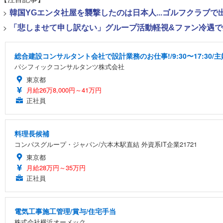
>
韓国YGエンタ社屋を襲撃したのは日本人...ゴルフクラブ
>
「悲しませて申し訳ない」グループ活動軽視&ファン冷遇で批
総合建設コンサルタント会社で設計業務のお仕事!/9:30〜17:30
パシフィックコンサルタンツ株式会社
東京都
月給26万8,000円～41万円
正社員
料理長候補
コンパスグループ・ジャパン/六本木駅直結 外資系IT企業21721
東京都
月給28万円～35万円
正社員
電気工事施工管理/賞与/住宅手当
株式会社横浜オーメック