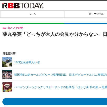
ホーム
IT・デジタル
ホーム
IT・デジタル
エンタメ
その他
薬丸裕英「どっちが大人の会見か分からない」
IT・デジタルTOP
SPEED TEST
ネタ
エンタメ
注目記事
ショッピング
エンタメTOP
ライフ
10G光回線導入レポ
韓流・K-POP
ライフTOP
リリース一覧
韓国発6人組ガールズグループGFRIEND、日本デビューアルバム発売
音楽
ペット
プッシュ通知の停止方法
グラビア
その他
ハーゲンダッツからクリスピーサンドの新商品「ほうじ茶 和の菓 ～黒
ショッピング