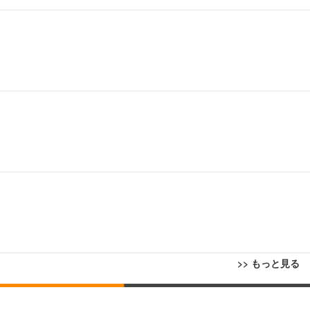
>> もっと見る
回転 座面昇降 強化ナイロン樹脂ベース 通気性メッシュ 在宅ワーク H-WY01