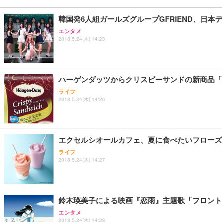
￥105,595
￥3,373
￥5,699
韓国発6人組ガールズグループGFRIEND、日
エンタメ
2018.5.24(木) 14:23
SIHOO B100 オフィスチェア／デスクチェア メッシュ
EIZO ビジネス向けプレミアムモニター | FlexScan EV2740
Amazonベーシック ペットシーツ 厚型 ワイド 42枚x2袋
￥27,999
￥109,572
￥3,234
ハーゲンダッツからクリスピーサンドの新商品「
ライフ
2018.5.24(木) 14:26
Sezlife オフィスチェア デスクチェア 疲れない テレ
【純正品】27"ゲーミングモニター DualSense 充電フック
ネオ・ルーライフ ネオ・オムツ L 中型犬用 26枚入り 単
ション PCチェア 通気性メッシュ ゲーミング/勉強/事務用
￥49,979
￥1,800
￥7,680
エクセルシオールカフェ、夏に食べたいフローズ
ライフ
2018.5.24(木) 14:27
Sezlife オフィスチェア デスクチェア 疲れない テレ
【整備済み品】Dell E2724HS 27インチ 液晶モニター フルH
Smart Basic(スマートベーシック) 【Amazon.co.jp
ション PCチェア 通気性メッシュ ゲーミング/勉強/事務用
￥15,800
￥3,670
￥7,680
鈴木瑛美子による映画『恋雨』主題歌「フロント
エンタメ
2018.5.24(木) 14:28