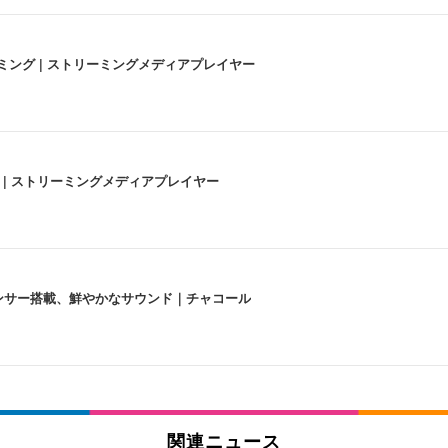
高画質ストリーミング | ストリーミングメディアプレイヤー
うな4K体験 | ストリーミングメディアプレイヤー
lexa、センサー搭載、鮮やかなサウンド｜チャコール
 跳ね上げ式アームレスト コンパクト 約105度ロッキング pc 事務椅子 360度
X-WT | 31.5型4K UHD・USB Type-C・ホワイト
い捨て 無香料 ホワイト 300枚
関連ニュース