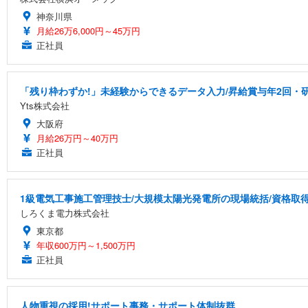
神奈川県
月給26万6,000円～45万円
正社員
「残り枠わずか!」未経験からできるデータ入力/昇給賞与年2回・
Yts株式会社
大阪府
月給26万円～40万円
正社員
1級電気工事施工管理技士/大規模太陽光発電所の現場統括/資格取得支
しろくま電力株式会社
東京都
年収600万円～1,500万円
正社員
人物重視の採用!サポート事務・サポート体制抜群