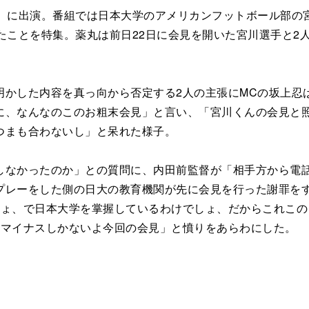
）に出演。番組では日本大学のアメリカンフットボール部の宮
たことを特集。薬丸は前日22日に会見を開いた宮川選手と2
かした内容を真っ向から否定する2人の主張にMCの坂上忍は
に、なんなのこのお粗末会見」と言い、「宮川くんの会見と
つまも合わないし」と呆れた様子。
なかったのか」との質問に、内田前監督が「相手方から電話
プレーをした側の日大の教育機関が先に会見を行った謝罪を
しょ、で日本大学を掌握しているわけでしょ、だからこれこ
れマイナスしかないよ今回の会見」と憤りをあらわにした。