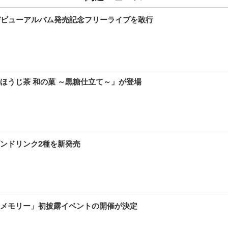
本デビューアルバム発売記念フリーライブを敢行
チェア 人間工学 疲れない ブラック
X-WT | 27.0型4K UHD・USB Type-C・ホワイト
(84枚) ホワイト(吸収面:ライトブルー)
ほうじ茶 和の菓 ～黒糖仕立て～」が登場
ワーク チェア 強化バックレスト 30度ロッキング機能 人間工学 椅子 腰サポー
付き（CFI-ZDM1J）
品
 おしゃれ パソコンチェア (ブラック)
ンドリンク2種を新発売
ワーク チェア 強化バックレスト 30度ロッキング機能 人間工学 椅子 腰サポー
D（1920×1080）VA 非光沢 HDMI/DisplayPort/VGA スピーカー内蔵 
限定】 Smart Basic アイリスオーヤマ ペットシーツ 超厚型 お徳用 ワイド 100枚入 
 おしゃれ パソコンチェア (ホワイト)
メモリー」初披露イベントの開催が決定