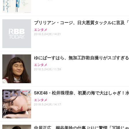
ANDWINT オフィスチェア デスクチェア 肘なし メッシュ
【MiniLED/24.5inch/280Hz/FHD】GRAPHT THE 
アイリスオーヤマ ペットシーツ 超厚型 お徳用 レギュラー 20
勤務 ブラック
￥34,980
￥3,731
￥4,139
ブリリアン・コージ、日大悪質タックルに言及「
エンタメ
2018.5.24(木) 14:21
ゆにばーすはら、無加工詐欺自撮りがスゴすぎる
エンタメ
2018.5.24(木) 11:59
SKE48・松井珠理奈、初夏の海で大はしゃぎ！
エンタメ
2018.5.24(木) 14:17
中居正広、桐谷美玲の仕事ぶりに驚愕「冗談じゃ