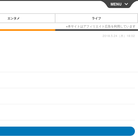
MENU
CLOSE
エンタメ
ライフ
2018.5.24（木）18:02
スマートフォン
ガジェット・ツール
その他
映画・ドラマ
韓国・芸能
グルメ
スポーツ
ショッピング
ブログ
その他