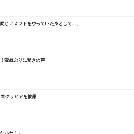
 通気性 ランバーサポート付き 腰サポート ガス圧無段階昇降 360度回転 キャス
SHOOTER Gaming Monitor 24” Essential ゲーミングモニター QD 24.5
0枚入【Amazon.co.jp限定】
同じアメフトをやっていた身として…」
！変貌ぶりに驚きの声
水着グラビアを披露
ないね！」