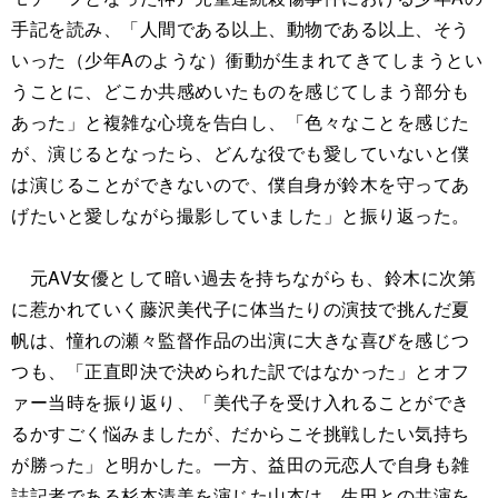
手記を読み、「人間である以上、動物である以上、そう
いった（少年Aのような）衝動が生まれてきてしまうとい
うことに、どこか共感めいたものを感じてしまう部分も
あった」と複雑な心境を告白し、「色々なことを感じた
が、演じるとなったら、どんな役でも愛していないと僕
は演じることができないので、僕自身が鈴木を守ってあ
げたいと愛しながら撮影していました」と振り返った。
元AV女優として暗い過去を持ちながらも、鈴木に次第
に惹かれていく藤沢美代子に体当たりの演技で挑んだ夏
帆は、憧れの瀬々監督作品の出演に大きな喜びを感じつ
つも、「正直即決で決められた訳ではなかった」とオフ
ァー当時を振り返り、「美代子を受け入れることができ
るかすごく悩みましたが、だからこそ挑戦したい気持ち
が勝った」と明かした。一方、益田の元恋人で自身も雑
誌記者である杉本清美を演じた山本は、生田との共演を