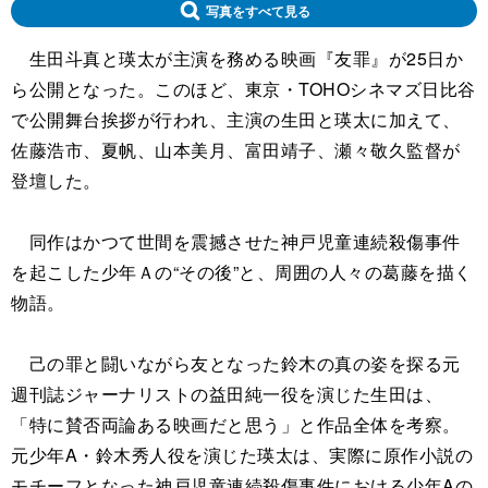
写真をすべて見る
生田斗真と瑛太が主演を務める映画『友罪』が25日か
ら公開となった。このほど、東京・TOHOシネマズ日比谷
で公開舞台挨拶が行われ、主演の生田と瑛太に加えて、
佐藤浩市、夏帆、山本美月、富田靖子、瀬々敬久監督が
登壇した。
同作はかつて世間を震撼させた神戸児童連続殺傷事件
を起こした少年Ａの“その後”と、周囲の人々の葛藤を描く
物語。
己の罪と闘いながら友となった鈴木の真の姿を探る元
週刊誌ジャーナリストの益田純一役を演じた生田は、
「特に賛否両論ある映画だと思う」と作品全体を考察。
元少年A・鈴木秀人役を演じた瑛太は、実際に原作小説の
モチーフとなった神戸児童連続殺傷事件における少年Aの