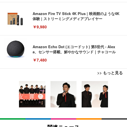
Amazon Fire TV Stick 4K Plus | 映画館のような4K
体験 | ストリーミングメディアプレイヤー
￥9,980
Amazon Echo Dot (エコードット) 第5世代 - Alex
a、センサー搭載、鮮やかなサウンド｜チャコール
￥7,480
>> もっと見る
[EdoErgo] オフィスチェア 椅子 テレワーク 疲れな
EIZO ビジネス向けプレミアムモニター | FlexScan
Amazonベーシック ペットシーツ 薄型 レギュラー 1
い 跳ね上げ式アームレスト コンパクト 約105度ロッ
EV3240X-WT | 31.5型4K UHD・USB Type-C・ホワ
回使い捨て 無香料 ホワイト 300枚
キング pc 事務椅子 360度回転 座面昇降 強化ナイロ
イト
ン樹脂ベース 通気性メッシュ 在宅ワーク H-WY01
￥3,373
￥5,699
￥105,595
(黒網+黒枠+黒足)
EIZO ビジネス向けプレミアムモニター | FlexScan
SIHOO B100 オフィスチェア／デスクチェア メッシ
Amazonベーシック ペットシーツ 厚型 ワイド 42枚
EV2740X-WT | 27.0型4K UHD・USB Type-C・ホワ
ュチェア 人間工学 疲れない ブラック
x2袋(84枚) ホワイト(吸収面:ライトブルー)
関連ニュース