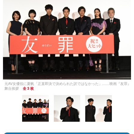
元AV女優役に夏帆「正直即決で決められた訳ではなかった」……映画『友罪』
舞台挨拶
全 3 枚