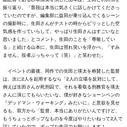
振り返り、「普段は本当に気さくに話しかけてくださっ
ていたのですが、編集部に益田が乗り込んでくるシーン
の撮影時に、生田さんがテストの時からピリッとした空
気感を作っていらして、やっぱり生田さんはすごいなと
思いました」とコメント。生田のことを「尊敬してい
る」と続ける山本に、生田は照れ笑いを浮かべ、「すみ
ません、役者ぶっちゃって（笑）」と笑わせた。
イベントの最後、同作での生田と瑛太を称賛した監督
は、次に2人を起用するなら「2人の立場を反対にして、
例えば生田さんが死刑囚で、それを看取る刑務官を瑛太
さんに演じてもらいたいな。僕が好きなショーンペンの
『デッドマン・ウォーキング』みたいに」と意欲を見せ
るも、双方から「監督、本当にありがたいんですけど、
もうちょっとポップなものを今度はやりたいねって2人で
話していたので、ポップな作品でお願いします！