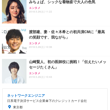
みちょぱ、シックな着物姿で大人の色気
エンタメ
2018.5.26(土) 11:22
渡部建、妻・佐々木希との初共演CMに「最高
の笑顔です、我ながら」
エンタメ
2018.5.26(土) 10:36
山崎賢人、初の医師役に挑戦！「伝えたいメッ
セージたくさん」
エンタメ
2018.5.26(土) 10:43
ネットワークエンジニア
日系電子決済サービス企業傘下のクレジットカード会社
東京都