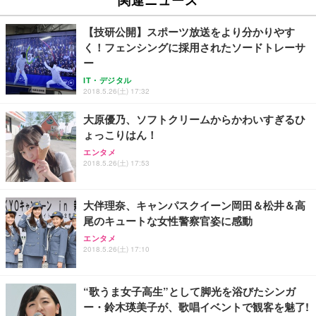
イト
￥27,999
￥3,234
￥109,572
【技研公開】スポーツ放送をより分かりやす
く！フェンシングに採用されたソードトレーサ
Sezlife オフィスチェア デスクチェア 疲れない テレ
ー
【純正品】27"ゲーミングモニター DualSense 充電
ネオ・ルーライフ ネオ・オムツ L 中型犬用 26枚入
ワーク チェア 強化バックレスト 30度ロッキング機
フック付き（CFI-ZDM1J）
り 単品
IT・デジタル
能 人間工学 椅子 腰サポート 90度跳ね上げ式アーム
2018.5.26(土) 17:32
レスト 3Dヘッドレスト ハンガー付き 高反発クッシ
￥49,979
￥1,800
￥7,680
ョン PCチェア 通気性メッシュ ゲーミング/勉強/事
大原優乃、ソフトクリームからかわいすぎるひ
務用 おしゃれ パソコンチェア (ブラック)
ょっこりはん！
Sezlife オフィスチェア デスクチェア 疲れない テレ
【整備済み品】Dell E2724HS 27インチ 液晶モニタ
Smart Basic(スマートベーシック) 【Amazon.co.jp
エンタメ
ワーク チェア 強化バックレスト 30度ロッキング機
ー フルHD（1920×1080）VA 非光沢 HDMI/DisplayP
限定】 Smart Basic アイリスオーヤマ ペットシーツ
2018.5.26(土) 17:53
能 人間工学 椅子 腰サポート 90度跳ね上げ式アーム
ort/VGA スピーカー内蔵 高さ調整 スイベル VESA対
超厚型 お徳用 ワイド 100枚入 (x 1) (ケース販売)
レスト 3Dヘッドレスト ハンガー付き 高反発クッシ
応 ComfortView ビジネス向け
￥7,680
￥15,800
￥3,670
ョン PCチェア 通気性メッシュ ゲーミング/勉強/事
大伴理奈、キャンパスクイーン岡田＆松井＆高
務用 おしゃれ パソコンチェア (ホワイト)
尾のキュートな女性警察官姿に感動
ANDWINT オフィスチェア デスクチェア 肘なし メ
【MiniLED/24.5inch/280Hz/FHD】GRAPHT THE S
アイリスオーヤマ ペットシーツ 超厚型 お徳用 レギ
ッシュ 通気性 ランバーサポート付き 腰サポート ガ
HOOTER Gaming Monitor 24” Essential ゲーミン
エンタメ
ュラー 200枚入【Amazon.co.jp限定】
ス圧無段階昇降 360度回転 キャスター付き コンパク
グモニター QD 24.5インチ 1ms FHD 量子ドット 残
2018.5.26(土) 17:10
ト 幅52×奥行58.5×高さ84～96cm テレワーク 在宅
像低減 (3年保証 | 輝点保証 | 日本メーカー)
￥3,731
￥4,139
￥34,980
勤務 ブラック
“歌うま女子高生”として脚光を浴びたシンガ
ー・鈴木瑛美子が、歌唱イベントで観客を魅了!