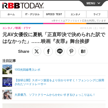
MENU
CLOSE
ホーム
IT・デジタル
SPEED TEST
エンタメ
ライフ
ホーム
IT・デジタル
エンタメ
映画・ドラマ
2018.5.26（土）18:21
元AV女優役に夏帆「正直即決で決められた訳で
IT・デジタルTOP
スマートフォン
SPEED TEST
はなかった」……映画『友罪』舞台挨拶
ネタ
ガジェット・ツール
エンタメ
ショッピング
その他
エンタメTOP
映画・ドラマ
ライフ
注目記事
韓流・K-POP
韓国・芸能
ライフTOP
グルメ
リリース一覧
10G光回線導入レポ
音楽
スポーツ
ペット
ショッピング
プッシュ通知の停止方法
【技研公開】スポーツ放送をより分かりやすく！フェンシングに採用
されたソードトレーサー
グラビア
ブログ
その他
ショッピング
その他
大原優乃、ソフトクリームからかわいすぎるひょっこりはん！