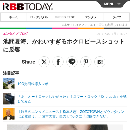
MENU
CLOSE
ホーム
IT・デジタル
SPEED TEST
エンタメ
ライフ
ホーム
IT・デジタル
エンタメ
ブログ
2018.7.23（月）16:07
池間夏海、かわいすぎるホクロピースショット
IT・デジタルTOP
スマートフォン
SPEED TEST
に反響
ネタ
ガジェット・ツール
エンタメ
ショッピング
その他
エンタメTOP
映画・ドラマ
ライフ
注目記事
韓流・K-POP
韓国・芸能
ライフTOP
グルメ
リリース一覧
10G光回線導入レポ
音楽
スポーツ
ペット
ショッピング
プッシュ通知の停止方法
「あ、オートロックしやがった」！スマートロック「Qrio Lock」を試
してみた
グラビア
ブログ
その他
【昨日のエンタメニュース】松本人志「ZOZOTOWNとダウンタウン
ショッピング
その他
は全然違う」／藤本美貴、夫のTバックに「理解できない」