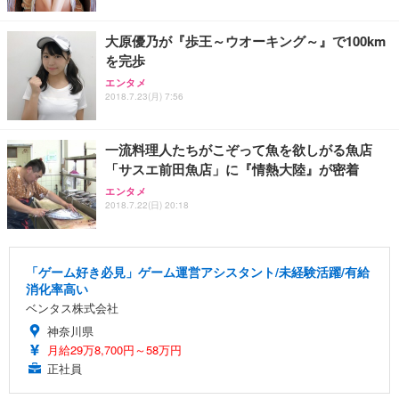
大原優乃が『歩王～ウオーキング～』で100km
を完歩
エンタメ
2018.7.23(月) 7:56
一流料理人たちがこぞって魚を欲しがる魚店
「サスエ前田魚店」に『情熱大陸』が密着
エンタメ
2018.7.22(日) 20:18
「ゲーム好き必見」ゲーム運営アシスタント/未経験活躍/有給
消化率高い
ベンタス株式会社
神奈川県
月給29万8,700円～58万円
正社員