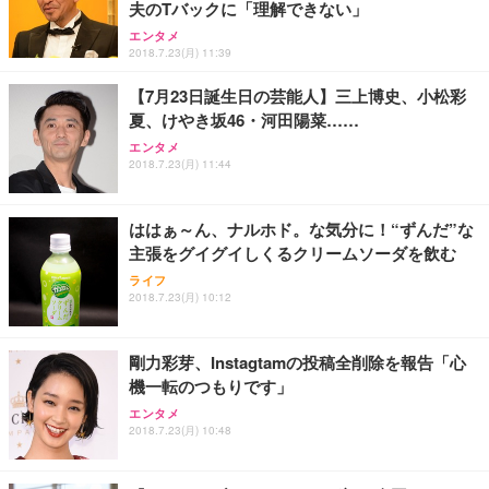
夫のTバックに「理解できない」
ワーク チェア 強化バックレスト 30度ロッキング機
ー フルHD（1920×1080）VA 非光沢 HDMI/DisplayP
限定】 Smart Basic アイリスオーヤマ ペットシーツ
能 人間工学 椅子 腰サポート 90度跳ね上げ式アーム
ort/VGA スピーカー内蔵 高さ調整 スイベル VESA対
超厚型 お徳用 ワイド 100枚入 (x 1) (ケース販売)
エンタメ
2018.7.23(月) 11:39
レスト 3Dヘッドレスト ハンガー付き 高反発クッシ
応 ComfortView ビジネス向け
￥7,680
￥15,800
￥3,670
ョン PCチェア 通気性メッシュ ゲーミング/勉強/事
【7月23日誕生日の芸能人】三上博史、小松彩
務用 おしゃれ パソコンチェア (ホワイト)
夏、けやき坂46・河田陽菜……
ANDWINT オフィスチェア デスクチェア 肘なし メ
【MiniLED/24.5inch/280Hz/FHD】GRAPHT THE S
アイリスオーヤマ ペットシーツ 超厚型 お徳用 レギ
ッシュ 通気性 ランバーサポート付き 腰サポート ガ
HOOTER Gaming Monitor 24” Essential ゲーミン
エンタメ
ュラー 200枚入【Amazon.co.jp限定】
ス圧無段階昇降 360度回転 キャスター付き コンパク
グモニター QD 24.5インチ 1ms FHD 量子ドット 残
2018.7.23(月) 11:44
ト 幅52×奥行58.5×高さ84～96cm テレワーク 在宅
像低減 (3年保証 | 輝点保証 | 日本メーカー)
￥3,731
￥4,139
￥34,980
勤務 ブラック
ははぁ～ん、ナルホド。な気分に！“ずんだ”な
主張をグイグイしくるクリームソーダを飲む
ライフ
2018.7.23(月) 10:12
剛力彩芽、Instagtamの投稿全削除を報告「心
機一転のつもりです」
エンタメ
2018.7.23(月) 10:48