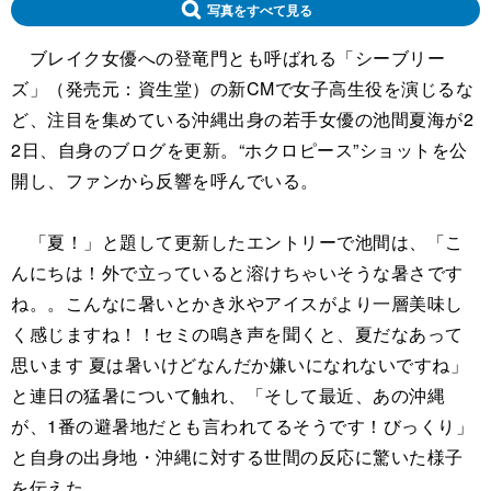
写真をすべて見る
ブレイク女優への登竜門とも呼ばれる「シーブリー
ズ」（発売元：資生堂）の新CMで女子高生役を演じるな
ど、注目を集めている沖縄出身の若手女優の池間夏海が2
2日、自身のブログを更新。“ホクロピース”ショットを公
開し、ファンから反響を呼んでいる。
「夏！」と題して更新したエントリーで池間は、「こ
んにちは！外で立っていると溶けちゃいそうな暑さです
ね。。こんなに暑いとかき氷やアイスがより一層美味し
く感じますね！！セミの鳴き声を聞くと、夏だなあって
思います 夏は暑いけどなんだか嫌いになれないですね」
と連日の猛暑について触れ、「そして最近、あの沖縄
が、1番の避暑地だとも言われてるそうです！びっくり」
と自身の出身地・沖縄に対する世間の反応に驚いた様子
を伝えた。