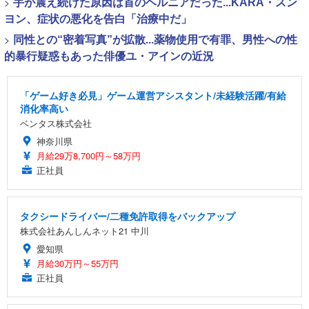
>
手が震え続けた原因は首のヘルニアだった...KARA・スン
ヨン、症状の悪化を告白「治療中だ」
>
同性との“密着写真”が拡散...薬物使用で有罪、男性への性
的暴行疑惑もあった俳優ユ・アインの近況
「ゲーム好き必見」ゲーム運営アシスタント/未経験活躍/有給
消化率高い
ベンタス株式会社
神奈川県
月給29万8,700円～58万円
正社員
タクシードライバー/二種免許取得をバックアップ
株式会社あんしんネット21 中川
愛知県
月給30万円～55万円
正社員