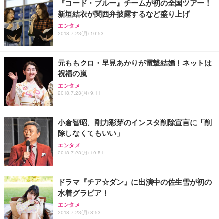
『コード・ブルー』チームが初の全国ツアー！
新垣結衣が関西弁披露するなど盛り上げ
エンタメ
2018.7.23(月) 10:53
元ももクロ・早見あかりが電撃結婚！ネットは
祝福の嵐
エンタメ
2018.7.23(月) 9:11
小倉智昭、剛力彩芽のインスタ削除宣言に「削
除しなくてもいい」
エンタメ
2018.7.23(月) 10:51
ドラマ『チア☆ダン』に出演中の佐生雪が初の
水着グラビア！
エンタメ
2018.7.23(月) 8:53