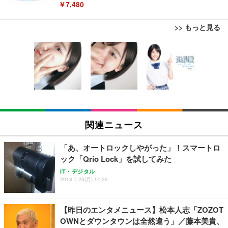
￥7,480
>> もっと見る
[EdoErgo] オフィスチェア 椅子 テレワーク 疲れな
EIZO ビジネス向けプレミアムモニター | FlexScan
Amazonベーシック ペットシーツ 薄型 レギュラー 1
い 跳ね上げ式アームレスト コンパクト 約105度ロッ
EV3240X-WT | 31.5型4K UHD・USB Type-C・ホワ
回使い捨て 無香料 ホワイト 300枚
キング pc 事務椅子 360度回転 座面昇降 強化ナイロ
イト
ン樹脂ベース 通気性メッシュ 在宅ワーク H-WY01
￥3,373
￥5,699
￥105,595
(黒網+黒枠+黒足)
EIZO ビジネス向けプレミアムモニター | FlexScan
SIHOO B100 オフィスチェア／デスクチェア メッシ
Amazonベーシック ペットシーツ 厚型 ワイド 42枚
EV2740X-WT | 27.0型4K UHD・USB Type-C・ホワ
ュチェア 人間工学 疲れない ブラック
x2袋(84枚) ホワイト(吸収面:ライトブルー)
関連ニュース
イト
￥27,999
￥3,234
￥109,572
「あ、オートロックしやがった」！スマートロ
ック「Qrio Lock」を試してみた
Sezlife オフィスチェア デスクチェア 疲れない テレ
【純正品】27"ゲーミングモニター DualSense 充電
ネオ・ルーライフ ネオ・オムツ L 中型犬用 26枚入
IT・デジタル
ワーク チェア 強化バックレスト 30度ロッキング機
2018.7.23(月) 14:29
フック付き（CFI-ZDM1J）
り 単品
能 人間工学 椅子 腰サポート 90度跳ね上げ式アーム
レスト 3Dヘッドレスト ハンガー付き 高反発クッシ
￥49,979
￥1,800
￥7,680
ョン PCチェア 通気性メッシュ ゲーミング/勉強/事
【昨日のエンタメニュース】松本人志「ZOZOT
務用 おしゃれ パソコンチェア (ブラック)
OWNとダウンタウンは全然違う」／藤本美貴、
Sezlife オフィスチェア デスクチェア 疲れない テレ
【整備済み品】Dell E2724HS 27インチ 液晶モニタ
Smart Basic(スマートベーシック) 【Amazon.co.jp