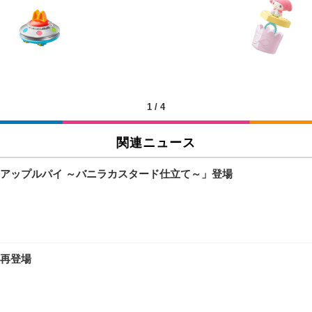
X-WT | 31.5型4K UHD・USB Type-C・ホワイト
い捨て 無香料 ホワイト 300枚
チェア 人間工学 疲れない ブラック
X-WT | 27.0型4K UHD・USB Type-C・ホワイト
(84枚) ホワイト(吸収面:ライトブルー)
1
/
4
関連ニュース
ワーク チェア 強化バックレスト 30度ロッキング機能 人間工学 椅子 腰サポー
付き（CFI-ZDM1J）
品
アップルパイ ～バニラカスタード仕立て～」登場
 おしゃれ パソコンチェア (ブラック)
ワーク チェア 強化バックレスト 30度ロッキング機能 人間工学 椅子 腰サポー
D（1920×1080）VA 非光沢 HDMI/DisplayPort/VGA スピーカー内蔵 
限定】 Smart Basic アイリスオーヤマ ペットシーツ 超厚型 お徳用 ワイド 100枚入 
 おしゃれ パソコンチェア (ホワイト)
再登場