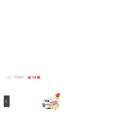
（C）TOMY
全 14 枚
‹