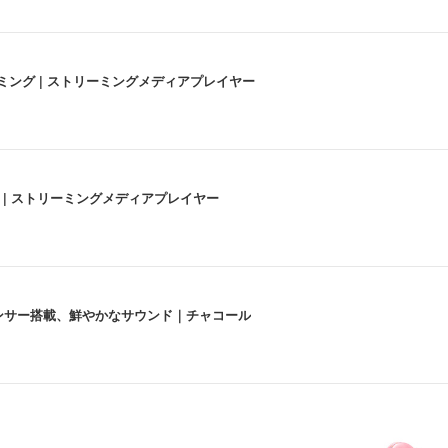
高画質ストリーミング | ストリーミングメディアプレイヤー
うな4K体験 | ストリーミングメディアプレイヤー
lexa、センサー搭載、鮮やかなサウンド｜チャコール
 跳ね上げ式アームレスト コンパクト 約105度ロッキング pc 事務椅子 360度