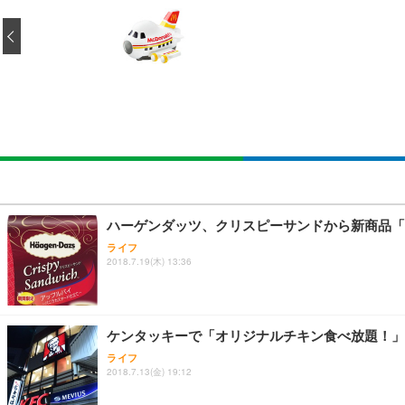
EIZO ビジネス向けプレミアムモニター | FlexScan EV3240
Amazonベーシック ペットシーツ 薄型 レギュラー 1回使
(黒網+黒枠+黒足)
‹
￥105,595
￥3,373
￥5,699
SIHOO B100 オフィスチェア／デスクチェア メッシュ
EIZO ビジネス向けプレミアムモニター | FlexScan EV2740
Amazonベーシック ペットシーツ 厚型 ワイド 42枚x2袋
￥27,999
￥109,572
￥3,234
Sezlife オフィスチェア デスクチェア 疲れない テレ
【純正品】27"ゲーミングモニター DualSense 充電フック
ネオ・ルーライフ ネオ・オムツ L 中型犬用 26枚入り 単
ハーゲンダッツ、クリスピーサンドから新商品「
ション PCチェア 通気性メッシュ ゲーミング/勉強/事務用
￥49,979
￥1,800
ライフ
￥7,680
2018.7.19(木) 13:36
Sezlife オフィスチェア デスクチェア 疲れない テレ
【整備済み品】Dell E2724HS 27インチ 液晶モニター フルH
Smart Basic(スマートベーシック) 【Amazon.co.jp
ション PCチェア 通気性メッシュ ゲーミング/勉強/事務用
ケンタッキーで「オリジナルチキン食べ放題！」
￥15,800
￥3,670
￥7,680
ライフ
2018.7.13(金) 19:12