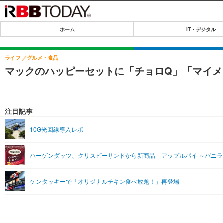
ホーム
IT・デジタル
ホーム
IT・デジタル
ライフ
グルメ・食品
マックのハッピーセットに「チョロQ」「マイメ
IT・デジタルTOP
SPEED TEST
ネタ
エンタメ
注目記事
ショッピング
エンタメTOP
ライフ
10G光回線導入レポ
韓流・K-POP
ライフTOP
リリース一覧
ハーゲンダッツ、クリスピーサンドから新商品「アップルパイ ～バニ
音楽
ペット
プッシュ通知の停止方法
グラビア
その他
ケンタッキーで「オリジナルチキン食べ放題！」再登場
ショッピング