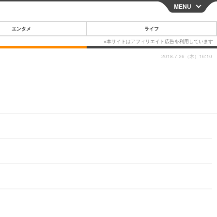
MENU
CLOSE
エンタメ
ライフ
2018.7.26（木）16:10
スマートフォン
ガジェット・ツール
その他
映画・ドラマ
韓国・芸能
グルメ
スポーツ
ショッピング
ブログ
その他