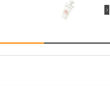
ト 90度跳ね上げ式アームレスト 3Dヘッドレスト ハンガー付き 高反発クッ
ト 90度跳ね上げ式アームレスト 3Dヘッドレスト ハンガー付き 高反発クッ
高さ調整 スイベル VESA対応 ComfortView ビジネス向け
(x 1) (ケース販売)