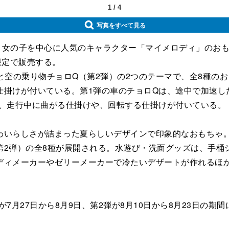
1
/
4
写真をすべて見る
女の子を中心に人気のキャラクター「マイメロディ」のおも
限定で販売する。
空の乗り物チョロQ（第2弾）の2つのテーマで、全8種の
仕掛けが付いている。第1弾の車のチョロQは、途中で加速し
で、走行中に曲がる仕掛けや、回転する仕掛けが付いている。
いらしさが詰まった夏らしいデザインで印象的なおもちゃ。
第2弾）の全8種が展開される。水遊び・洗面グッズは、手桶
ディメーカーやゼリーメーカーで冷たいデザートが作れるほ
月27日から8月9日、第2弾が8月10日から8月23日の期