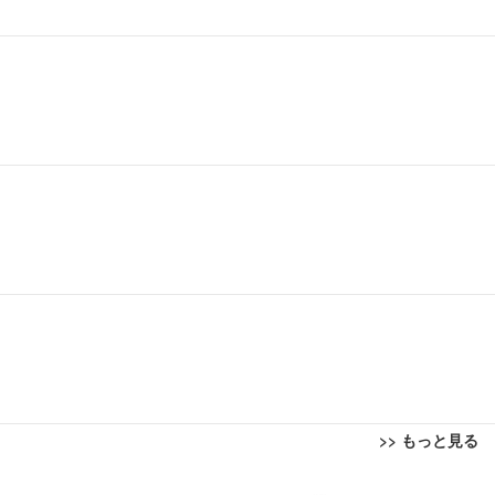
>> もっと見る
回転 座面昇降 強化ナイロン樹脂ベース 通気性メッシュ 在宅ワーク H-WY01