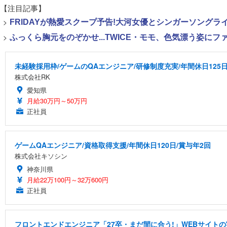
【注目記事】
>
FRIDAYが熱愛スクープ予告!大河女優とシンガーソング
>
ふっくら胸元をのぞかせ...TWICE・モモ、色気漂う姿に
未経験採用枠/ゲームのQAエンジニア/研修制度充実/年間休日125
株式会社RK
愛知県
月給30万円～50万円
正社員
ゲームQAエンジニア/資格取得支援/年間休日120日/賞与年2回
株式会社キソシン
神奈川県
月給22万100円～32万600円
正社員
フロントエンドエンジニア「27卒・まだ間に合う!」WEBサイトの