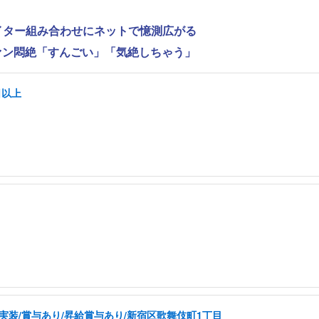
ライター組み合わせにネットで憶測広がる
ファン悶絶「すんごい」「気絶しちゃう」
日以上
実装/賞与あり/昇給賞与あり/新宿区歌舞伎町1丁目