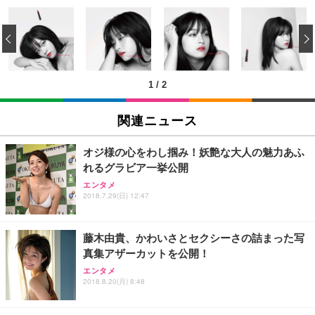
[EdoErgo] オフィスチェア 椅子 テレワーク 疲れな
EIZO ビジネス向けプレミアムモニター | FlexScan
Amazonベーシック ペットシーツ 薄型 レギュラー 1
い 跳ね上げ式アームレスト コンパクト 約105度ロッ
EV3240X-WT | 31.5型4K UHD・USB Type-C・ホワ
‹
回使い捨て 無香料 ホワイト 300枚
キング pc 事務椅子 360度回転 座面昇降 強化ナイロ
イト
ン樹脂ベース 通気性メッシュ 在宅ワーク H-WY01
￥3,373
￥5,699
￥105,595
(黒網+黒枠+黒足)
1
/
2
EIZO ビジネス向けプレミアムモニター | FlexScan
SIHOO B100 オフィスチェア／デスクチェア メッシ
Amazonベーシック ペットシーツ 厚型 ワイド 42枚
EV2740X-WT | 27.0型4K UHD・USB Type-C・ホワ
ュチェア 人間工学 疲れない ブラック
x2袋(84枚) ホワイト(吸収面:ライトブルー)
関連ニュース
イト
￥27,999
￥3,234
￥109,572
オジ様の心をわし掴み！妖艶な大人の魅力あふ
れるグラビア一挙公開
Sezlife オフィスチェア デスクチェア 疲れない テレ
【純正品】27"ゲーミングモニター DualSense 充電
ネオ・ルーライフ ネオ・オムツ L 中型犬用 26枚入
エンタメ
ワーク チェア 強化バックレスト 30度ロッキング機
フック付き（CFI-ZDM1J）
り 単品
2018.7.29(日) 12:47
能 人間工学 椅子 腰サポート 90度跳ね上げ式アーム
レスト 3Dヘッドレスト ハンガー付き 高反発クッシ
￥49,979
￥1,800
￥7,680
ョン PCチェア 通気性メッシュ ゲーミング/勉強/事
藤木由貴、かわいさとセクシーさの詰まった写
務用 おしゃれ パソコンチェア (ブラック)
真集アザーカットを公開！
Sezlife オフィスチェア デスクチェア 疲れない テレ
【整備済み品】Dell E2724HS 27インチ 液晶モニタ
Smart Basic(スマートベーシック) 【Amazon.co.jp
エンタメ
ワーク チェア 強化バックレスト 30度ロッキング機
ー フルHD（1920×1080）VA 非光沢 HDMI/DisplayP
限定】 Smart Basic アイリスオーヤマ ペットシーツ
2018.8.20(月) 8:48
能 人間工学 椅子 腰サポート 90度跳ね上げ式アーム
ort/VGA スピーカー内蔵 高さ調整 スイベル VESA対
超厚型 お徳用 ワイド 100枚入 (x 1) (ケース販売)
レスト 3Dヘッドレスト ハンガー付き 高反発クッシ
応 ComfortView ビジネス向け
￥7,680
￥15,800
￥3,670
ョン PCチェア 通気性メッシュ ゲーミング/勉強/事