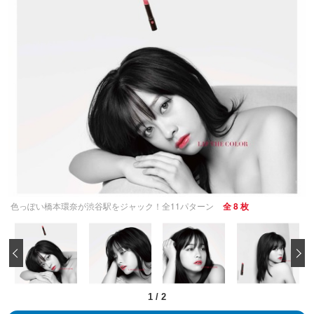
色っぽい橋本環奈が渋谷駅をジャック！全11パターン
全 8 枚
‹
1
/
2