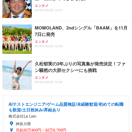
エンタメ
2018.8.20(月) 12:01
MOMOLAND、2ndシングル「BAAM」を11月
7日に発売
エンタメ
2018.8.20(月) 12:04
久松郁実の3年ぶりの写真集が発売決定！ファ
ン騒然の大胆セクシーにも挑戦
エンタメ
2018.8.20(月) 10:52
AIテストエンジニア/ゲーム品質検証/未経験歓迎/初めての転職
も歓迎/土日祝休み/昇給あり
株式会社Le Lien
神奈川県
月給20万400円～32万6,700円