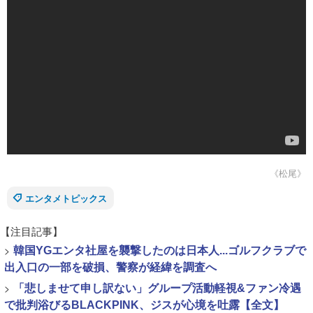
《松尾》
エンタメトピックス
【注目記事】
>
韓国YGエンタ社屋を襲撃したのは日本人...ゴルフクラブで
出入口の一部を破損、警察が経緯を調査へ
>
「悲しませて申し訳ない」グループ活動軽視&ファン冷遇
で批判浴びるBLACKPINK、ジスが心境を吐露【全文】