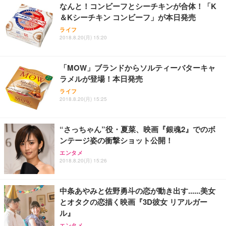
なんと！コンビーフとシーチキンが合体！「K
務用 おしゃれ パソコンチェア (ホワイト)
＆Kシーチキン コンビーフ」が本日発売
ANDWINT オフィスチェア デスクチェア 肘なし メ
【MiniLED/24.5inch/280Hz/FHD】GRAPHT THE S
アイリスオーヤマ ペットシーツ 超厚型 お徳用 レギ
ッシュ 通気性 ランバーサポート付き 腰サポート ガ
HOOTER Gaming Monitor 24” Essential ゲーミン
ライフ
ュラー 200枚入【Amazon.co.jp限定】
ス圧無段階昇降 360度回転 キャスター付き コンパク
グモニター QD 24.5インチ 1ms FHD 量子ドット 残
2018.8.20(月) 15:20
ト 幅52×奥行58.5×高さ84～96cm テレワーク 在宅
像低減 (3年保証 | 輝点保証 | 日本メーカー)
￥3,731
￥4,139
￥34,980
勤務 ブラック
「MOW」ブランドからソルティーバターキャ
ラメルが登場！本日発売
ライフ
2018.8.20(月) 15:25
“さっちゃん”役・夏菜、映画『銀魂2』でのボ
ンテージ姿の衝撃ショット公開！
エンタメ
2018.8.20(月) 15:26
中条あやみと佐野勇斗の恋が動き出す......美女
とオタクの恋描く映画『3D彼女 リアルガー
ル』
エンタメ