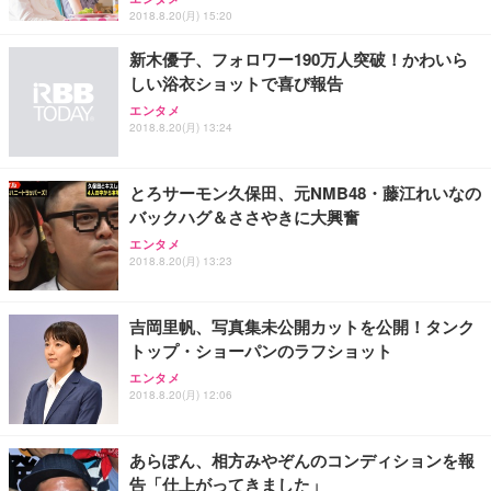
2018.8.20(月) 15:20
新木優子、フォロワー190万人突破！かわいら
しい浴衣ショットで喜び報告
エンタメ
2018.8.20(月) 13:24
とろサーモン久保田、元NMB48・藤江れいなの
バックハグ＆ささやきに大興奮
エンタメ
2018.8.20(月) 13:23
吉岡里帆、写真集未公開カットを公開！タンク
トップ・ショーパンのラフショット
エンタメ
2018.8.20(月) 12:06
あらぽん、相方みやぞんのコンディションを報
告「仕上がってきました」