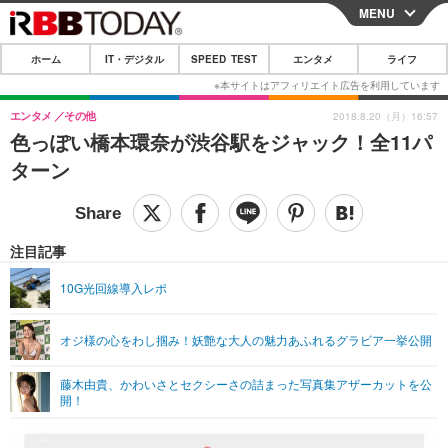
MENU
CLOSE
ホーム
IT・デジタル
SPEED TEST
エンタメ
ライフ
ホーム
IT・デジタル
エンタメ
その他
2018.8.20（月）16:57
色っぽい橋本環奈が渋谷駅をジャック！全11パ
IT・デジタルTOP
スマートフォン
SPEED TEST
ターン
ネタ
ガジェット・ツール
エンタメ
ショッピング
その他
エンタメTOP
映画・ドラマ
ライフ
注目記事
韓流・K-POP
韓国・芸能
ライフTOP
グルメ
リリース一覧
10G光回線導入レポ
音楽
スポーツ
ペット
ショッピング
プッシュ通知の停止方法
オジ様の心をわし掴み！妖艶な大人の魅力あふれるグラビア一挙公開
グラビア
ブログ
その他
藤木由貴、かわいさとセクシーさの詰まった写真集アザーカットを公
ショッピング
その他
開！