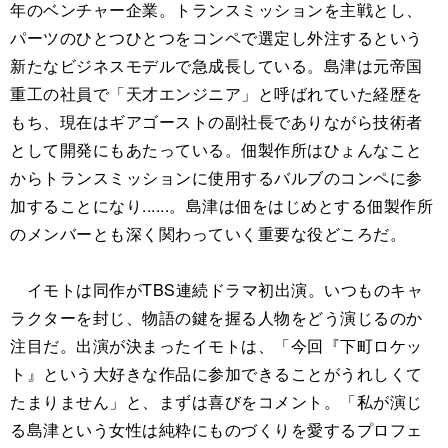
年のベンチャー企業。トランスミッションを主戦とし、
パーツのひとつひとつをコンペで選定し外注するという
新たなビジネスモデルで急成長している。島津は元帝国
重工の社員で「天才エンジニア」と呼ばれていた経歴を
もち、現在はギアゴーストの副社長でありながら技術者
として開発にもあたっている。佃製作所はひょんなこと
からトランスミッションに使用するバルブのコンペに参
加することになり......。島津は佃をはじめとする佃製作所
のメンバーとも深く関わっていく重要な役どころだ。
イモトは同作がTBS連続ドラマ初出演。いつものキャ
ラクターを封じ、物語の鍵を握る人物をどう演じるのか
注目だ。出演が決まったイモトは、「今回『下町ロケッ
ト』という大好きな作品に参加できることがうれしくて
たまりません」と、まずは喜びをコメント。「私が演じ
る島津という女性は純粋にものづくりを愛するプロフェ