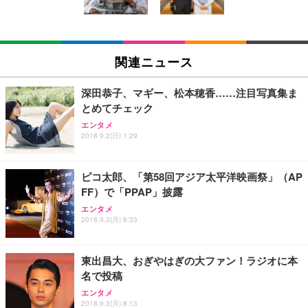
￥5,699
￥105,595
(黒網+黒枠+黒足)
EIZO ビジネス向けプレミアムモニター | FlexScan
SIHOO B100 オフィスチェア／デスクチェア メッシ
Amazonベーシック ペットシーツ 厚型 ワイド 42枚
EV2740X-WT | 27.0型4K UHD・USB Type-C・ホワ
ュチェア 人間工学 疲れない ブラック
x2袋(84枚) ホワイト(吸収面:ライトブルー)
関連ニュース
イト
￥27,999
￥3,234
￥109,572
深田恭子、マギー、松本穂香……注目写真集ま
とめてチェック
Sezlife オフィスチェア デスクチェア 疲れない テレ
【純正品】27"ゲーミングモニター DualSense 充電
ネオ・ルーライフ ネオ・オムツ L 中型犬用 26枚入
エンタメ
ワーク チェア 強化バックレスト 30度ロッキング機
2018.9.2(日) 1:29
フック付き（CFI-ZDM1J）
り 単品
能 人間工学 椅子 腰サポート 90度跳ね上げ式アーム
レスト 3Dヘッドレスト ハンガー付き 高反発クッシ
￥49,979
￥1,800
￥7,680
ョン PCチェア 通気性メッシュ ゲーミング/勉強/事
ピコ太郎、「第58回アジア太平洋映画祭」（AP
務用 おしゃれ パソコンチェア (ブラック)
FF）で「PPAP」披露
Sezlife オフィスチェア デスクチェア 疲れない テレ
【整備済み品】Dell E2724HS 27インチ 液晶モニタ
Smart Basic(スマートベーシック) 【Amazon.co.jp
エンタメ
ワーク チェア 強化バックレスト 30度ロッキング機
ー フルHD（1920×1080）VA 非光沢 HDMI/DisplayP
限定】 Smart Basic アイリスオーヤマ ペットシーツ
2018.9.3(月) 8:33
能 人間工学 椅子 腰サポート 90度跳ね上げ式アーム
ort/VGA スピーカー内蔵 高さ調整 スイベル VESA対
超厚型 お徳用 ワイド 100枚入 (x 1) (ケース販売)
レスト 3Dヘッドレスト ハンガー付き 高反発クッシ
応 ComfortView ビジネス向け
￥7,680
￥15,800
￥3,670
ョン PCチェア 通気性メッシュ ゲーミング/勉強/事
東出昌大、おぎやはぎの大ファン！ラジオに本
務用 おしゃれ パソコンチェア (ホワイト)
名で投稿
ANDWINT オフィスチェア デスクチェア 肘なし メ
【MiniLED/24.5inch/280Hz/FHD】GRAPHT THE S
アイリスオーヤマ ペットシーツ 超厚型 お徳用 レギ
ッシュ 通気性 ランバーサポート付き 腰サポート ガ
HOOTER Gaming Monitor 24” Essential ゲーミン
エンタメ
ュラー 200枚入【Amazon.co.jp限定】
ス圧無段階昇降 360度回転 キャスター付き コンパク
グモニター QD 24.5インチ 1ms FHD 量子ドット 残
2018.9.3(月) 8:13