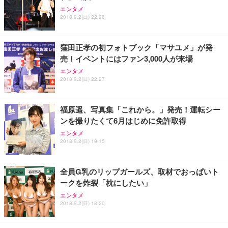
エンタメ
2018.9.2(日) 22:26
窪田正孝の初フォトブック「マサユメ」が発
売！イベントにはファン3,000人が来場
エンタメ
2018.9.2(日) 22:27
福原遥、写真集「これから。」発売！運転シー
ンを撮りたくて6月はじめに免許取得
エンタメ
2018.9.2(日) 19:15
全員G乳のリップガールズ、取材でおっぱいト
ークを炸裂「枕にしたい」
エンタメ
2018.9.2(日) 18:20