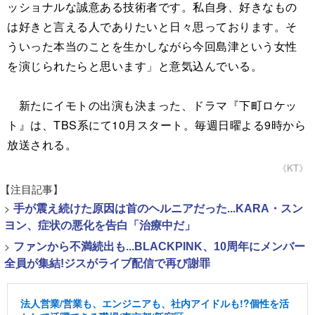
ッショナルな誠意ある技術者です。私自身、好きなもの
は好きと言える人でありたいと日々思っております。そ
ういった本当のことを生かしながら今回島津という女性
を演じられたらと思います」と意気込んでいる。
新たにイモトの出演も決まった、ドラマ『下町ロケッ
ト』は、TBS系にて10月スタート。毎週日曜よる9時から
放送される。
《KT》
【注目記事】
>
手が震え続けた原因は首のヘルニアだった...KARA・スン
ヨン、症状の悪化を告白「治療中だ」
>
ファンから不満続出も...BLACKPINK、10周年にメンバー
全員が集結!ジスがライブ配信で再び謝罪
法人営業/営業も、エンジニアも、社内アイドルも!?個性を活