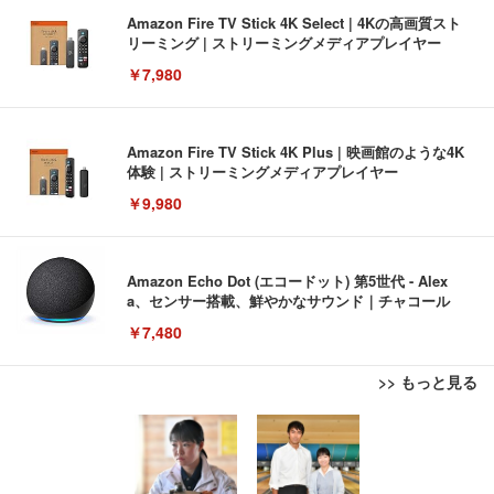
Amazon Fire TV Stick 4K Select | 4Kの高画質スト
リーミング | ストリーミングメディアプレイヤー
￥7,980
Amazon Fire TV Stick 4K Plus | 映画館のような4K
体験 | ストリーミングメディアプレイヤー
￥9,980
Amazon Echo Dot (エコードット) 第5世代 - Alex
a、センサー搭載、鮮やかなサウンド｜チャコール
￥7,480
>> もっと見る
[EdoErgo] オフィスチェア 椅子 テレワーク 疲れな
EIZO ビジネス向けプレミアムモニター | FlexScan
Amazonベーシック ペットシーツ 薄型 レギュラー 1
い 跳ね上げ式アームレスト コンパクト 約105度ロッ
EV3240X-WT | 31.5型4K UHD・USB Type-C・ホワ
回使い捨て 無香料 ホワイト 300枚
キング pc 事務椅子 360度回転 座面昇降 強化ナイロ
イト
ン樹脂ベース 通気性メッシュ 在宅ワーク H-WY01
￥3,373