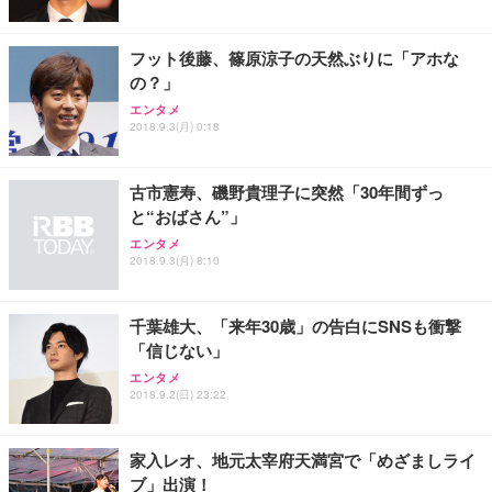
ト 幅52×奥行58.5×高さ84～96cm テレワーク 在宅
像低減 (3年保証 | 輝点保証 | 日本メーカー)
￥3,731
￥4,139
￥34,980
勤務 ブラック
フット後藤、篠原涼子の天然ぶりに「アホな
の？」
エンタメ
2018.9.3(月) 0:18
古市憲寿、磯野貴理子に突然「30年間ずっ
と“おばさん”」
エンタメ
2018.9.3(月) 8:10
千葉雄大、「来年30歳」の告白にSNSも衝撃
「信じない」
エンタメ
2018.9.2(日) 23:22
家入レオ、地元太宰府天満宮で「めざましライ
ブ」出演！