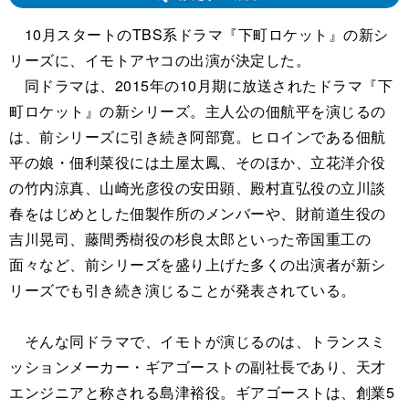
10月スタートのTBS系ドラマ『下町ロケット』の新シ
リーズに、イモトアヤコの出演が決定した。
同ドラマは、2015年の10月期に放送されたドラマ『下
町ロケット』の新シリーズ。主人公の佃航平を演じるの
は、前シリーズに引き続き阿部寛。ヒロインである佃航
平の娘・佃利菜役には土屋太鳳、そのほか、立花洋介役
の竹内涼真、山崎光彦役の安田顕、殿村直弘役の立川談
春をはじめとした佃製作所のメンバーや、財前道生役の
吉川晃司、藤間秀樹役の杉良太郎といった帝国重工の
面々など、前シリーズを盛り上げた多くの出演者が新シ
リーズでも引き続き演じることが発表されている。
そんな同ドラマで、イモトが演じるのは、トランスミ
ッションメーカー・ギアゴーストの副社長であり、天才
エンジニアと称される島津裕役。ギアゴーストは、創業5