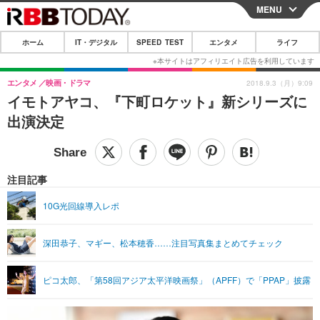
MENU
CLOSE
ホーム
IT・デジタル
SPEED TEST
エンタメ
ライフ
ホーム
IT・デジタル
エンタメ
映画・ドラマ
2018.9.3（月）9:09
イモトアヤコ、『下町ロケット』新シリーズに
IT・デジタルTOP
スマートフォン
SPEED TEST
出演決定
ネタ
ガジェット・ツール
エンタメ
ショッピング
その他
エンタメTOP
映画・ドラマ
ライフ
注目記事
韓流・K-POP
韓国・芸能
ライフTOP
グルメ
リリース一覧
10G光回線導入レポ
音楽
スポーツ
ペット
ショッピング
プッシュ通知の停止方法
深田恭子、マギー、松本穂香……注目写真集まとめてチェック
グラビア
ブログ
その他
ショッピング
その他
ピコ太郎、「第58回アジア太平洋映画祭」（APFF）で「PPAP」披露