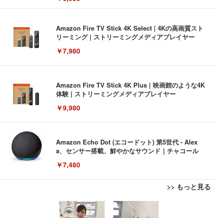
Amazon Fire TV Stick 4K Select | 4Kの高画質スト
リーミング | ストリーミングメディアプレイヤー
￥7,980
Amazon Fire TV Stick 4K Plus | 映画館のような4K
体験 | ストリーミングメディアプレイヤー
￥9,980
Amazon Echo Dot (エコードット) 第5世代 - Alex
a、センサー搭載、鮮やかなサウンド｜チャコール
￥7,480
>> もっと見る
[EdoErgo] オフィスチェア 椅子 テレワーク 疲れな
EIZO ビジネス向けプレミアムモニター | FlexScan
Amazonベーシック ペットシーツ 薄型 レギュラー 1
い 跳ね上げ式アームレスト コンパクト 約105度ロッ
EV3240X-WT | 31.5型4K UHD・USB Type-C・ホワ