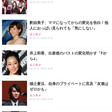
アイリスオーヤマ ペットシーツ 超厚型 お徳用 レギ
2018.10.18(木) 6:18
ッシュ 通気性 ランバーサポート付き 腰サポート ガ
HOOTER Gaming Monitor 24” Essential ゲーミン
ュラー 200枚入【Amazon.co.jp限定】
ス圧無段階昇降 360度回転 キャスター付き コンパク
グモニター QD 24.5インチ 1ms FHD 量子ドット 残
ト 幅52×奥行58.5×高さ84～96cm テレワーク 在宅
像低減 (3年保証 | 輝点保証 | 日本メーカー)
￥3,731
￥4,139
￥34,980
勤務 ブラック
釈由美子、ママになってからの変化を告白！他
人におっぱい見られても「気にしない」
エンタメ
2018.10.18(木) 5:30
井上和香、出産後のバストの変化明かす「Fか
らJ」
エンタメ
2018.10.18(木) 8:26
福士蒼汰、自身のプライベートに言及「友達は
ゼロかも」
エンタメ
2018.10.18(木) 6:00