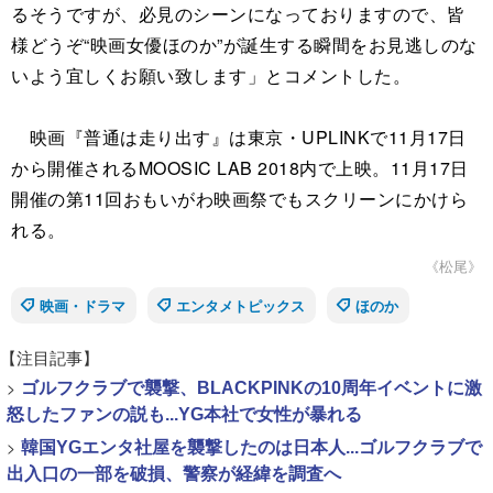
るそうですが、必見のシーンになっておりますので、皆
様どうぞ“映画女優ほのか”が誕生する瞬間をお見逃しのな
いよう宜しくお願い致します」とコメントした。
映画『普通は走り出す』は東京・UPLINKで11月17日
から開催されるMOOSIC LAB 2018内で上映。11月17日
開催の第11回おもいがわ映画祭でもスクリーンにかけら
れる。
《松尾》
映画・ドラマ
エンタメトピックス
ほのか
【注目記事】
>
ゴルフクラブで襲撃、BLACKPINKの10周年イベントに激
怒したファンの説も...YG本社で女性が暴れる
>
韓国YGエンタ社屋を襲撃したのは日本人...ゴルフクラブで
出入口の一部を破損、警察が経緯を調査へ