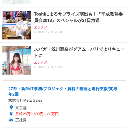
Toshiによるサプライズ演出も！『平成教育委
員会2018』スペシャルが21日放送
エンタメ
2018.10.17(水) 23:30
スパガ・浅川梨奈がグアム・バリでよりキュー
トに
エンタメ
2018.10.17(水) 17:34
27卒・新卒/IT事務/プロジェクト資料の整理と進行支援/賞与
年2回
株式会社Meta Sales
東京都
月給25万2,500円～32万円
正社員