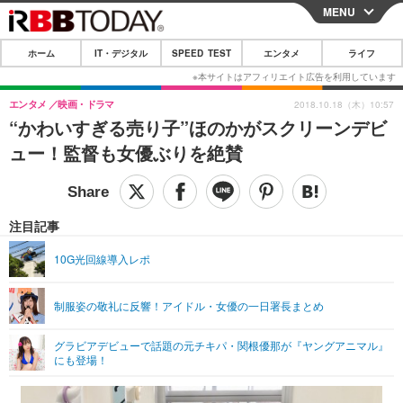
MENU
CLOSE
ホーム
IT・デジタル
SPEED TEST
エンタメ
ライフ
ホーム
IT・デジタル
エンタメ
映画・ドラマ
2018.10.18（木）10:57
“かわいすぎる売り子”ほのかがスクリーンデビ
IT・デジタルTOP
スマートフォン
SPEED TEST
ュー！監督も女優ぶりを絶賛
ネタ
ガジェット・ツール
エンタメ
ショッピング
その他
エンタメTOP
映画・ドラマ
ライフ
注目記事
韓流・K-POP
韓国・芸能
ライフTOP
グルメ
リリース一覧
10G光回線導入レポ
音楽
スポーツ
ペット
ショッピング
プッシュ通知の停止方法
制服姿の敬礼に反響！アイドル・女優の一日署長まとめ
グラビア
ブログ
その他
グラビアデビューで話題の元チキパ・関根優那が『ヤングアニマル』
ショッピング
その他
にも登場！