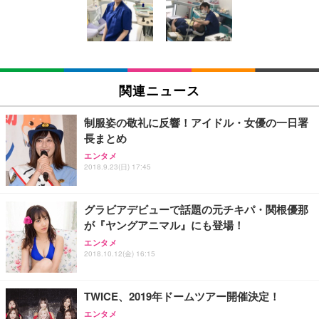
回使い捨て 無香料 ホワイト 300枚
キング pc 事務椅子 360度回転 座面昇降 強化ナイロ
イト
ン樹脂ベース 通気性メッシュ 在宅ワーク H-WY01
￥3,373
￥5,699
￥105,595
(黒網+黒枠+黒足)
EIZO ビジネス向けプレミアムモニター | FlexScan
SIHOO B100 オフィスチェア／デスクチェア メッシ
Amazonベーシック ペットシーツ 厚型 ワイド 42枚
EV2740X-WT | 27.0型4K UHD・USB Type-C・ホワ
ュチェア 人間工学 疲れない ブラック
x2袋(84枚) ホワイト(吸収面:ライトブルー)
関連ニュース
イト
￥27,999
￥3,234
￥109,572
制服姿の敬礼に反響！アイドル・女優の一日署
長まとめ
Sezlife オフィスチェア デスクチェア 疲れない テレ
【純正品】27"ゲーミングモニター DualSense 充電
ネオ・ルーライフ ネオ・オムツ L 中型犬用 26枚入
エンタメ
ワーク チェア 強化バックレスト 30度ロッキング機
2018.9.23(日) 17:45
フック付き（CFI-ZDM1J）
り 単品
能 人間工学 椅子 腰サポート 90度跳ね上げ式アーム
レスト 3Dヘッドレスト ハンガー付き 高反発クッシ
￥49,979
￥1,800
￥7,680
ョン PCチェア 通気性メッシュ ゲーミング/勉強/事
グラビアデビューで話題の元チキパ・関根優那
務用 おしゃれ パソコンチェア (ブラック)
が『ヤングアニマル』にも登場！
Sezlife オフィスチェア デスクチェア 疲れない テレ
【整備済み品】Dell E2724HS 27インチ 液晶モニタ
Smart Basic(スマートベーシック) 【Amazon.co.jp
エンタメ
ワーク チェア 強化バックレスト 30度ロッキング機
ー フルHD（1920×1080）VA 非光沢 HDMI/DisplayP
限定】 Smart Basic アイリスオーヤマ ペットシーツ
2018.10.12(金) 16:15
能 人間工学 椅子 腰サポート 90度跳ね上げ式アーム
ort/VGA スピーカー内蔵 高さ調整 スイベル VESA対
超厚型 お徳用 ワイド 100枚入 (x 1) (ケース販売)
レスト 3Dヘッドレスト ハンガー付き 高反発クッシ
応 ComfortView ビジネス向け
￥7,680
￥15,800
￥3,670
ョン PCチェア 通気性メッシュ ゲーミング/勉強/事
TWICE、2019年ドームツアー開催決定！
務用 おしゃれ パソコンチェア (ホワイト)
エンタメ
ANDWINT オフィスチェア デスクチェア 肘なし メ
【MiniLED/24.5inch/280Hz/FHD】GRAPHT THE S