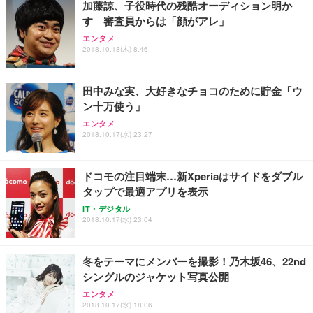
加藤諒、子役時代の残酷オーディション明か
す 審査員からは「顔がアレ」
エンタメ
2018.10.18(木) 8:46
田中みな実、大好きなチョコのために貯金「ウ
ン十万使う」
エンタメ
2018.10.17(水) 23:27
ドコモの注目端末…新Xperiaはサイドをダブル
タップで最適アプリを表示
IT・デジタル
2018.10.17(水) 23:04
冬をテーマにメンバーを撮影！乃木坂46、22nd
シングルのジャケット写真公開
エンタメ
2018.10.17(水) 18:06