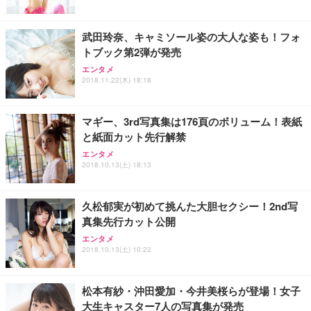
武田玲奈、キャミソール姿の大人な姿も！フォ
トブック第2弾が発売
エンタメ
2018.11.22(木) 18:18
マギー、3rd写真集は176頁のボリューム！表紙
と紙面カット先行解禁
エンタメ
2018.10.13(土) 18:13
久松郁実が初めて挑んた大胆セクシー！2nd写
真集先行カット公開
エンタメ
2018.10.13(土) 10:22
松本有紗・沖田愛加・今井美桜らが登場！女子
大生キャスター7人の写真集が発売