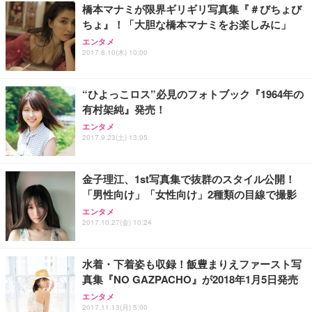
橋本マナミが限界ギリギリ写真集『＃びちょび
ちょ』！「大胆な橋本マナミをお楽しみに」
エンタメ
2017.8.10(木) 10:00
“ひよっこロス”必見のフォトブック『1964年の
有村架純』発売！
エンタメ
2017.9.23(土) 13:05
金子理江、1st写真集で抜群のスタイル公開！
「男性向け」「女性向け」2種類の目線で撮影
エンタメ
2017.10.27(金) 10:24
水着・下着姿も収録！飯豊まりえファースト写
真集『NO GAZPACHO』が2018年1月5日発売
エンタメ
2017.11.13(月) 5:00