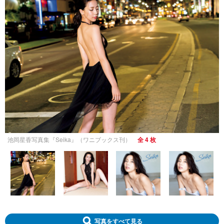
池岡星香写真集『Seika』（ワニブックス刊）
全 4 枚
写真をすべて見る