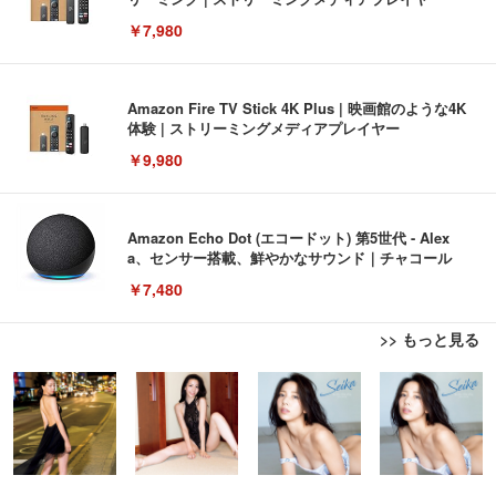
￥7,980
Amazon Fire TV Stick 4K Plus | 映画館のような4K
体験 | ストリーミングメディアプレイヤー
￥9,980
Amazon Echo Dot (エコードット) 第5世代 - Alex
a、センサー搭載、鮮やかなサウンド｜チャコール
￥7,480
>> もっと見る
[EdoErgo] オフィスチェア 椅子 テレワーク 疲れな
EIZO ビジネス向けプレミアムモニター | FlexScan
Amazonベーシック ペットシーツ 薄型 レギュラー 1
い 跳ね上げ式アームレスト コンパクト 約105度ロッ
EV3240X-WT | 31.5型4K UHD・USB Type-C・ホワ
回使い捨て 無香料 ホワイト 300枚
キング pc 事務椅子 360度回転 座面昇降 強化ナイロ
イト
ン樹脂ベース 通気性メッシュ 在宅ワーク H-WY01
￥3,373
￥5,699
￥105,595
(黒網+黒枠+黒足)