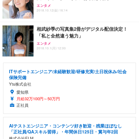
エンタメ
2018.10.12(金) 16:14
相武紗季の写真集2冊がデジタル配信決定！
「私と全然違う魅力」
エンタメ
2018.10.1(月) 12:00
ITサポートエンジニア/未経験歓迎/研修充実/土日祝休み/社会
保険完備
Yts株式会社
愛知県
月給32万100円～50万円
正社員
AIテストエンジニア・コンテンツ好き歓迎・残業ほぼなし
「正社員/QAスキル習得」・年間休日125日・賞与年2回
株式会社ELM