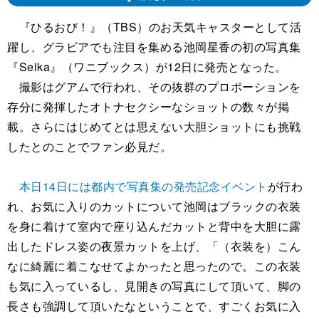
『ひるおび！』（TBS）のお天気キャスターとして活
躍し、グラビアでも注目を集める池岡星香の初の写真集
『Seika』（ワニブックス）が12日に発売となった。
撮影はグアムで行われ、その抜群のプロポーションを
存分に発揮したオトナセクシーなショットの数々が掲
載。さらにはじめてとは思えない大胆ショットにも挑戦
したとのことでファン必見だ。
本日14日には都内で写真集の発売記念イベント
が行わ
れ、お気に入りのカットについて池岡はブラックの衣装
を身に着けて室内で座り込んだカットと背中を大胆に露
出したドレス姿の夜景カットを上げ、「（衣装を）こん
なに綺麗に着こなせてよかったと思ったので。この衣装
も気に入っているし、見開きの写真にして頂いて、脚の
長さも強調して頂いたなということで、すごくお気に入