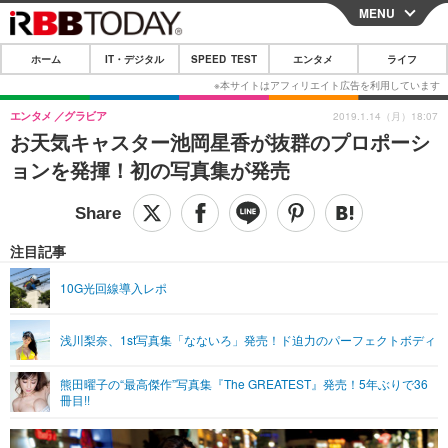
MENU
CLOSE
ホーム
IT・デジタル
SPEED TEST
エンタメ
ライフ
ホーム
IT・デジタル
エンタメ
グラビア
2019.1.14（月）18:07
お天気キャスター池岡星香が抜群のプロポーシ
IT・デジタルTOP
スマートフォン
SPEED TEST
ョンを発揮！初の写真集が発売
ネタ
ガジェット・ツール
エンタメ
ショッピング
その他
エンタメTOP
映画・ドラマ
ライフ
注目記事
韓流・K-POP
韓国・芸能
ライフTOP
グルメ
リリース一覧
10G光回線導入レポ
音楽
スポーツ
ペット
ショッピング
プッシュ通知の停止方法
浅川梨奈、1st写真集「なないろ」発売！ド迫力のパーフェクトボディ
グラビア
ブログ
その他
熊田曜子の“最高傑作”写真集『The GREATEST』発売！5年ぶりで36
ショッピング
その他
冊目!!