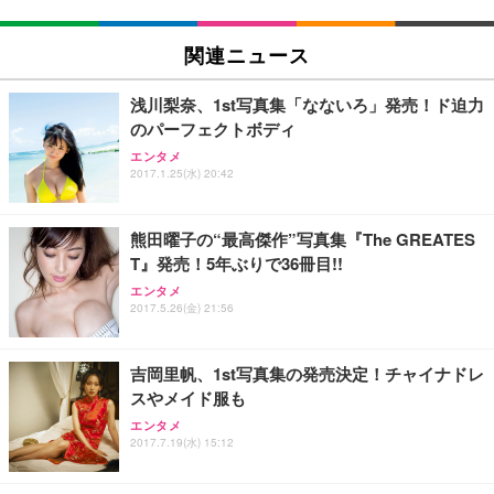
EIZO ビジネス向けプレミアムモニター | FlexScan
SIHOO B100 オフィスチェア／デスクチェア メッシ
Amazonベーシック ペットシーツ 厚型 ワイド 42枚
EV2740X-WT | 27.0型4K UHD・USB Type-C・ホワ
ュチェア 人間工学 疲れない ブラック
x2袋(84枚) ホワイト(吸収面:ライトブルー)
関連ニュース
イト
￥27,999
￥3,234
￥109,572
浅川梨奈、1st写真集「なないろ」発売！ド迫力
のパーフェクトボディ
Sezlife オフィスチェア デスクチェア 疲れない テレ
【純正品】27"ゲーミングモニター DualSense 充電
ネオ・ルーライフ ネオ・オムツ L 中型犬用 26枚入
エンタメ
ワーク チェア 強化バックレスト 30度ロッキング機
2017.1.25(水) 20:42
フック付き（CFI-ZDM1J）
り 単品
能 人間工学 椅子 腰サポート 90度跳ね上げ式アーム
レスト 3Dヘッドレスト ハンガー付き 高反発クッシ
￥49,979
￥1,800
￥7,680
ョン PCチェア 通気性メッシュ ゲーミング/勉強/事
熊田曜子の“最高傑作”写真集『The GREATES
務用 おしゃれ パソコンチェア (ブラック)
T』発売！5年ぶりで36冊目!!
Sezlife オフィスチェア デスクチェア 疲れない テレ
【整備済み品】Dell E2724HS 27インチ 液晶モニタ
Smart Basic(スマートベーシック) 【Amazon.co.jp
エンタメ
ワーク チェア 強化バックレスト 30度ロッキング機
ー フルHD（1920×1080）VA 非光沢 HDMI/DisplayP
限定】 Smart Basic アイリスオーヤマ ペットシーツ
2017.5.26(金) 21:56
能 人間工学 椅子 腰サポート 90度跳ね上げ式アーム
ort/VGA スピーカー内蔵 高さ調整 スイベル VESA対
超厚型 お徳用 ワイド 100枚入 (x 1) (ケース販売)
レスト 3Dヘッドレスト ハンガー付き 高反発クッシ
応 ComfortView ビジネス向け
￥7,680
￥15,800
￥3,670
ョン PCチェア 通気性メッシュ ゲーミング/勉強/事
吉岡里帆、1st写真集の発売決定！チャイナドレ
務用 おしゃれ パソコンチェア (ホワイト)
スやメイド服も
ANDWINT オフィスチェア デスクチェア 肘なし メ
【MiniLED/24.5inch/280Hz/FHD】GRAPHT THE S
アイリスオーヤマ ペットシーツ 超厚型 お徳用 レギ
ッシュ 通気性 ランバーサポート付き 腰サポート ガ
HOOTER Gaming Monitor 24” Essential ゲーミン
エンタメ
ュラー 200枚入【Amazon.co.jp限定】
ス圧無段階昇降 360度回転 キャスター付き コンパク
グモニター QD 24.5インチ 1ms FHD 量子ドット 残
2017.7.19(水) 15:12
ト 幅52×奥行58.5×高さ84～96cm テレワーク 在宅
像低減 (3年保証 | 輝点保証 | 日本メーカー)
￥3,731
￥4,139
￥34,980
勤務 ブラック