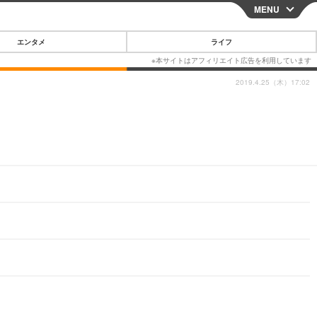
MENU
CLOSE
エンタメ
ライフ
2019.4.25（木）17:02
スマートフォン
ガジェット・ツール
その他
映画・ドラマ
韓国・芸能
グルメ
スポーツ
ショッピング
ブログ
その他