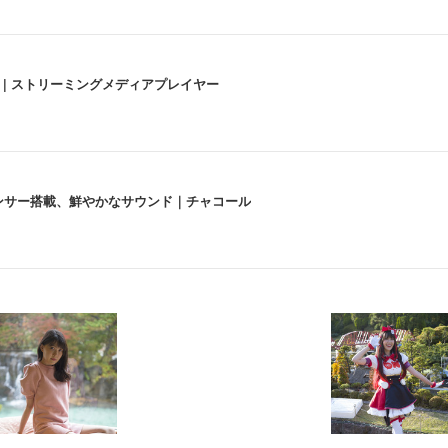
うな4K体験 | ストリーミングメディアプレイヤー
lexa、センサー搭載、鮮やかなサウンド｜チャコール
 跳ね上げ式アームレスト コンパクト 約105度ロッキング pc 事務椅子 360度
X-WT | 31.5型4K UHD・USB Type-C・ホワイト
い捨て 無香料 ホワイト 300枚