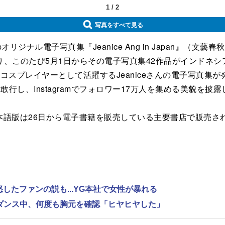
1
/
2
写真をすべて見る
オリジナル電子写真集『Jeanice Ang in Japan』（
このたび5月1日からその電子写真集42作品がインドネシ
コスプレイヤーとして活躍するJeaniceさんの電子写真集
敢行し、Instagramでフォロワー17万人を集める美貌を披露
春秋）の日本語版は26日から電子書籍を販売している主要書店で販
怒したファンの説も...YG本社で女性が暴れる
激しいダンス中、何度も胸元を確認「ヒヤヒヤした」