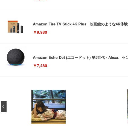
Amazon Fire TV Stick 4K Plus | 映画館のよ
￥9,980
Amazon Echo Dot (エコードット) 第5世代 - A
￥7,480
[EdoErgo] オフィスチェア 椅子 テレワーク 疲れない
EIZO ビジネス向けプレミアムモニター | FlexScan EV3240
Amazonベーシック ペットシーツ 薄型 レギュラー 1回使
(黒網+黒枠+黒足)
‹
￥105,595
￥3,373
￥5,699