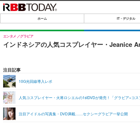
ホーム
IT・デジタル
ホーム
IT・デジタル
エンタメ
グラビア
インドネシアの人気コスプレイヤー・Jeanice 
IT・デジタルTOP
SPEED TEST
ネタ
エンタメ
注目記事
ショッピング
エンタメTOP
ライフ
10G光回線導入レポ
韓流・K-POP
ライフTOP
リリース一覧
人気コスプレイヤー・火将ロシエルの1stDVDが発売！「グラビア×コ
音楽
ペット
プッシュ通知の停止方法
グラビア
その他
注目アイドルの写真集・DVD満載……セクシーグラビア一挙公開
ショッピング