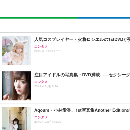
SIHOO B100 オフィスチェア／デスクチェア メッシュ
EIZO ビジネス向けプレミアムモニター | FlexScan EV2740
Amazonベーシック ペットシーツ 厚型 ワイド 42枚x2袋
￥27,999
￥109,572
￥3,234
Sezlife オフィスチェア デスクチェア 疲れない テレ
【純正品】27"ゲーミングモニター DualSense 充電フック
ネオ・ルーライフ ネオ・オムツ L 中型犬用 26枚入り 単
人気コスプレイヤー・火将ロシエルの1stDVD
ション PCチェア 通気性メッシュ ゲーミング/勉強/事務用
￥49,979
￥1,800
エンタメ
￥7,680
2019.3.22(金) 17:15
Sezlife オフィスチェア デスクチェア 疲れない テレ
【整備済み品】Dell E2724HS 27インチ 液晶モニター フルH
Smart Basic(スマートベーシック) 【Amazon.co.jp
ション PCチェア 通気性メッシュ ゲーミング/勉強/事務用
注目アイドルの写真集・DVD満載……セクシー
￥15,800
￥3,670
￥7,680
エンタメ
2019.4.8(月) 9:34
ANDWINT オフィスチェア デスクチェア 肘なし メッシュ
【MiniLED/24.5inch/280Hz/FHD】GRAPHT THE 
アイリスオーヤマ ペットシーツ 超厚型 お徳用 レギュラー 20
勤務 ブラック
Aqours・小林愛香、1st写真集Another Ed
￥34,980
￥3,731
￥4,139
エンタメ
2019.4.22(月) 18:38