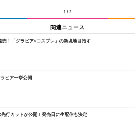
チェア 人間工学 疲れない ブラック
X-WT | 27.0型4K UHD・USB Type-C・ホワイト
(84枚) ホワイト(吸収面:ライトブルー)
1
/
2
関連ニュース
ワーク チェア 強化バックレスト 30度ロッキング機能 人間工学 椅子 腰サポー
付き（CFI-ZDM1J）
品
が発売！「グラビア×コスプレ」の新境地目指す
 おしゃれ パソコンチェア (ブラック)
ワーク チェア 強化バックレスト 30度ロッキング機能 人間工学 椅子 腰サポー
D（1920×1080）VA 非光沢 HDMI/DisplayPort/VGA スピーカー内蔵 
限定】 Smart Basic アイリスオーヤマ ペットシーツ 超厚型 お徳用 ワイド 100枚入 
 おしゃれ パソコンチェア (ホワイト)
グラビア一挙公開
 通気性 ランバーサポート付き 腰サポート ガス圧無段階昇降 360度回転 キャス
SHOOTER Gaming Monitor 24” Essential ゲーミングモニター QD 24.5
0枚入【Amazon.co.jp限定】
itionの先行カットが公開！発売日に生配信も決定