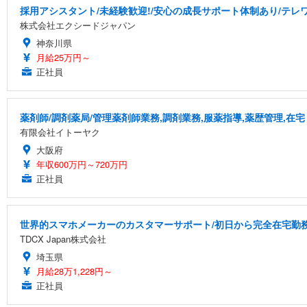
採用アシスタント/未経験歓迎!/安心の成長サポート体制あり/テレワー
株式会社エクシードジャパン
神奈川県
月給25万円～
正社員
薬剤師/調剤薬局/管理薬剤師業務,調剤業務,服薬指導,薬歴管理,在宅
有限会社イトーヤク
大阪府
年収600万円～720万円
正社員
世界的スマホメーカーのカスタマーサポート/初日から完全在宅勤務/
TDCX Japan株式会社
埼玉県
月給28万1,228円～
正社員