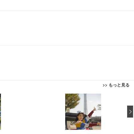
>> もっと見る
回転 座面昇降 強化ナイロン樹脂ベース 通気性メッシュ 在宅ワーク H-WY01