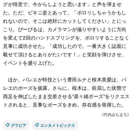
グが得意で、今からしようと思います」と声を弾ませ
た。ただ、ビキニ姿とあって、「ポロリしちゃうかもし
れないので、そこは絶対にカットしてください」とにっ
こり。ぴーぴるは、カメラマンが撮りやすいように方向
を変えて2回のハンドスプリングを、ポロリすることなく
見事に成功させた。「成功したので、一番大きく誌面に
載せて頂けるとありがたいです！」と笑顔を弾けさせ、
イベントを盛り上げた。
ほか、バレエが特技という豊田ルナと桜木美愛は、バ
レエのポーズを披露。さらに、桜木は、前屈した状態で
両足を伸ばしたまま交差させる“菜々緒ポーズ”をリクエス
トされると、見事なポーズをきめ、存在感を発揮した。
《竹内みちまろ》
グラビア
エンタメトピックス