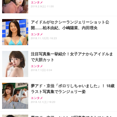
エンタメ
2019.2.9(土) 11:00
アイドルがセクシーランジェリーショット公
開……柏木由紀、小嶋陽菜、内田理央
エンタメ
2018.11.12(月) 16:23
注目写真集一挙紹介！女子アナからアイドルま
で大胆カット
エンタメ
2018.7.1(日) 0:04
夢アド・京佳「ポロリしちゃいました」！ 18歳
ラスト写真集でランジェリー姿
エンタメ
2018.12.1(土) 19:20