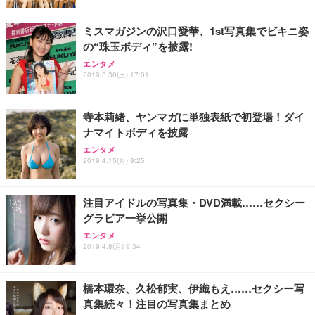
レスト 3Dヘッドレスト ハンガー付き 高反発クッシ
￥49,979
￥1,800
￥7,680
ョン PCチェア 通気性メッシュ ゲーミング/勉強/事
ミスマガジンの沢口愛華、1st写真集でビキニ姿
務用 おしゃれ パソコンチェア (ブラック)
の“珠玉ボディ”を披露!
Sezlife オフィスチェア デスクチェア 疲れない テレ
【整備済み品】Dell E2724HS 27インチ 液晶モニタ
Smart Basic(スマートベーシック) 【Amazon.co.jp
エンタメ
ワーク チェア 強化バックレスト 30度ロッキング機
ー フルHD（1920×1080）VA 非光沢 HDMI/DisplayP
限定】 Smart Basic アイリスオーヤマ ペットシーツ
2019.3.30(土) 17:01
能 人間工学 椅子 腰サポート 90度跳ね上げ式アーム
ort/VGA スピーカー内蔵 高さ調整 スイベル VESA対
超厚型 お徳用 ワイド 100枚入 (x 1) (ケース販売)
レスト 3Dヘッドレスト ハンガー付き 高反発クッシ
応 ComfortView ビジネス向け
￥7,680
￥15,800
￥3,670
ョン PCチェア 通気性メッシュ ゲーミング/勉強/事
寺本莉緒、ヤンマガに単独表紙で初登場！ダイ
務用 おしゃれ パソコンチェア (ホワイト)
ナマイトボディを披露
ANDWINT オフィスチェア デスクチェア 肘なし メ
【MiniLED/24.5inch/280Hz/FHD】GRAPHT THE S
アイリスオーヤマ ペットシーツ 超厚型 お徳用 レギ
ッシュ 通気性 ランバーサポート付き 腰サポート ガ
HOOTER Gaming Monitor 24” Essential ゲーミン
エンタメ
ュラー 200枚入【Amazon.co.jp限定】
ス圧無段階昇降 360度回転 キャスター付き コンパク
グモニター QD 24.5インチ 1ms FHD 量子ドット 残
2019.4.15(月) 9:25
ト 幅52×奥行58.5×高さ84～96cm テレワーク 在宅
像低減 (3年保証 | 輝点保証 | 日本メーカー)
￥3,731
￥4,139
￥34,980
勤務 ブラック
注目アイドルの写真集・DVD満載……セクシー
グラビア一挙公開
エンタメ
2019.4.8(月) 9:34
橋本環奈、久松郁実、伊織もえ……セクシー写
真集続々！注目の写真集まとめ