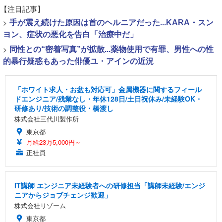
【注目記事】
>
手が震え続けた原因は首のヘルニアだった...KARA・スン
ヨン、症状の悪化を告白「治療中だ」
>
同性との“密着写真”が拡散...薬物使用で有罪、男性への性
的暴行疑惑もあった俳優ユ・アインの近況
「ホワイト求人・お盆も対応可」金属機器に関するフィール
ドエンジニア/残業なし・年休128日/土日祝休み/未経験OK・
研修あり/技術の調整役・橋渡し
株式会社三代川製作所
東京都
月給23万5,000円～
正社員
IT講師 エンジニア未経験者への研修担当「講師未経験/エンジ
ニアからジョブチェンジ歓迎」
株式会社リゾーム
東京都