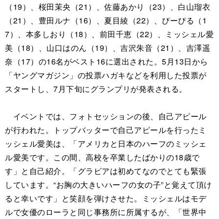
（19）、桜田茉央（21）、佐藤あかり（23）、白山瑠衣
（21）、豊田ルナ（16）、夏目綾（22）、ぴーぴる（1
7）、本多しおり（18）、前田千恵（22）、ミッシェル愛
美（18）、山口はのん（19）、吉沢朱音（21）、吉澤遥
奈（17）の16名がベスト16に選出された。5月13日から
「ヤングマガジン」の投票ハガキなどを利用した投票が
スタートし、7月下旬にグランプリが発表される。
イベントでは、フォトセッションの後、自己アピール
が行われた。トップバッターで自己アピールを行ったミ
ッシェル愛美は、「アメリカと日本のハーフのミッシェ
ル愛美です。この間、高校を卒業したばかりの18歳で
す」と自己紹介。「グラビアは初めてなのでとても緊張
しています。“お胸の大きいハーフの女の子”と覚えて頂け
ると幸いです」と笑顔を弾けさせた。ミッシェルはモデ
ルで女優のローラと同じ事務所に所属するが、「世界中