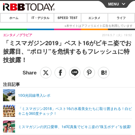
MENU
CLOSE
ホーム
IT・デジタル
SPEED TEST
エンタメ
ライフ
ホーム
IT・デジタル
エンタメ
グラビア
2019.5.7（火）19:52
「ミスマガジン2019」ベスト16がビキニ姿でお
IT・デジタルTOP
スマートフォン
SPEED TEST
披露目、“ポロリ”を危惧するもフレッシュに特
ネタ
ガジェット・ツール
技披露！
エンタメ
ショッピング
その他
エンタメTOP
映画・ドラマ
ライフ
韓流・K-POP
韓国・芸能
注目記事
ライフTOP
グルメ
リリース一覧
音楽
スポーツ
10G光回線導入レポ
ペット
ショッピング
プッシュ通知の停止方法
グラビア
ブログ
その他
「ミスマガジン2018」ベスト16の水着美女たちに取り囲まれる！白ビ
キニを360度チェック！
ショッピング
その他
ミスマガジンの沢口愛華、1st写真集でビキニ姿の“珠玉ボディ”を披露!