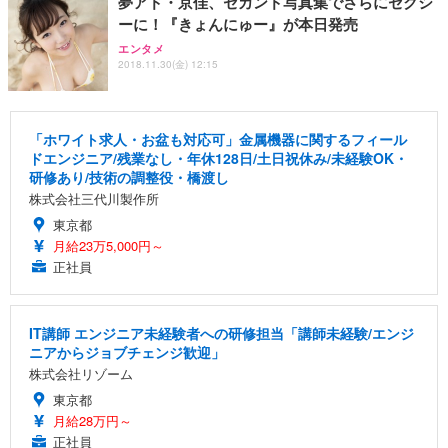
夢アド・京佳、セカンド写真集でさらにセクシ
ーに！『きょんにゅー』が本日発売
エンタメ
2018.11.30(金) 12:15
「ホワイト求人・お盆も対応可」金属機器に関するフィール
ドエンジニア/残業なし・年休128日/土日祝休み/未経験OK・
研修あり/技術の調整役・橋渡し
株式会社三代川製作所
東京都
月給23万5,000円～
正社員
IT講師 エンジニア未経験者への研修担当「講師未経験/エンジ
ニアからジョブチェンジ歓迎」
株式会社リゾーム
東京都
月給28万円～
正社員