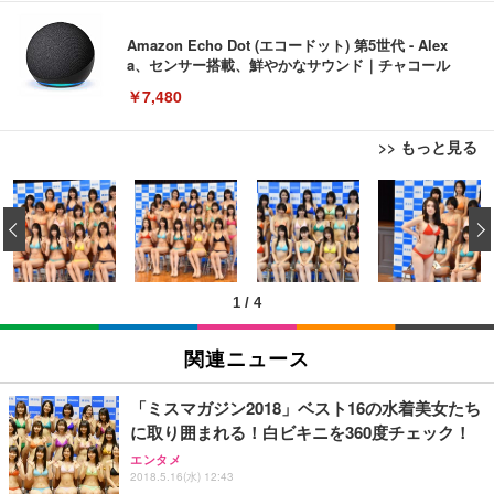
Amazon Echo Dot (エコードット) 第5世代 - Alex
a、センサー搭載、鮮やかなサウンド｜チャコール
￥7,480
>> もっと見る
[EdoErgo] オフィスチェア 椅子 テレワーク 疲れな
EIZO ビジネス向けプレミアムモニター | FlexScan
Amazonベーシック ペットシーツ 薄型 レギュラー 1
い 跳ね上げ式アームレスト コンパクト 約105度ロッ
EV3240X-WT | 31.5型4K UHD・USB Type-C・ホワ
‹
回使い捨て 無香料 ホワイト 300枚
キング pc 事務椅子 360度回転 座面昇降 強化ナイロ
イト
ン樹脂ベース 通気性メッシュ 在宅ワーク H-WY01
￥3,373
￥5,699
￥105,595
(黒網+黒枠+黒足)
1
/
4
EIZO ビジネス向けプレミアムモニター | FlexScan
SIHOO B100 オフィスチェア／デスクチェア メッシ
Amazonベーシック ペットシーツ 厚型 ワイド 42枚
EV2740X-WT | 27.0型4K UHD・USB Type-C・ホワ
ュチェア 人間工学 疲れない ブラック
x2袋(84枚) ホワイト(吸収面:ライトブルー)
関連ニュース
イト
￥27,999
￥3,234
￥109,572
「ミスマガジン2018」ベスト16の水着美女たち
に取り囲まれる！白ビキニを360度チェック！
Sezlife オフィスチェア デスクチェア 疲れない テレ
【純正品】27"ゲーミングモニター DualSense 充電
ネオ・ルーライフ ネオ・オムツ L 中型犬用 26枚入
エンタメ
ワーク チェア 強化バックレスト 30度ロッキング機
フック付き（CFI-ZDM1J）
り 単品
2018.5.16(水) 12:43
能 人間工学 椅子 腰サポート 90度跳ね上げ式アーム