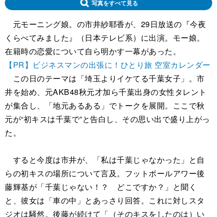
写真をすべて見る
元モーニング娘。の市井紗耶香が、29日放送の『今夜
くらべてみました』（日本テレビ系）に出演。モー娘。
在籍時の恋愛について自ら明かす一幕があった。
【PR】ビジネスマンの出張に！ひとり旅 空室カレンダー
この日のテーマは「埼玉よりイケてる千葉女子」。市
井を始め、元AKB48秋元才加ら千葉出身の女性タレント
が集合し、「地元あるある」でトークを展開。ここで秋
元が“初キスは千葉で”と告白し、その思い出で盛り上がっ
た。
すると今度は市井が、「私は千葉じゃなかった」と自
らの初キスの場所について言及。フットボールアワー後
藤輝基が「千葉じゃない！？ どこですか？」と聞く
と、彼女は「車の中」とあっさり回答。これに対しスタ
ジオは騒然。後藤が続けて「（そのキスをしたのは）い