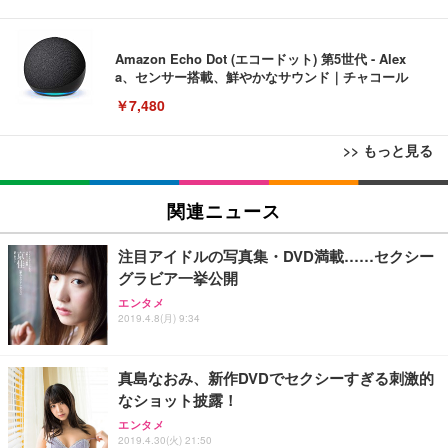
Amazon Echo Dot (エコードット) 第5世代 - Alex
a、センサー搭載、鮮やかなサウンド｜チャコール
￥7,480
>> もっと見る
[EdoErgo] オフィスチェア 椅子 テレワーク 疲れな
EIZO ビジネス向けプレミアムモニター | FlexScan
Amazonベーシック ペットシーツ 薄型 レギュラー 1
い 跳ね上げ式アームレスト コンパクト 約105度ロッ
EV3240X-WT | 31.5型4K UHD・USB Type-C・ホワ
関連ニュース
回使い捨て 無香料 ホワイト 300枚
キング pc 事務椅子 360度回転 座面昇降 強化ナイロ
イト
ン樹脂ベース 通気性メッシュ 在宅ワーク H-WY01
￥3,373
￥5,699
￥105,595
注目アイドルの写真集・DVD満載……セクシー
(黒網+黒枠+黒足)
グラビア一挙公開
エンタメ
EIZO ビジネス向けプレミアムモニター | FlexScan
SIHOO B100 オフィスチェア／デスクチェア メッシ
Amazonベーシック ペットシーツ 厚型 ワイド 42枚
2019.4.8(月) 9:34
EV2740X-WT | 27.0型4K UHD・USB Type-C・ホワ
ュチェア 人間工学 疲れない ブラック
x2袋(84枚) ホワイト(吸収面:ライトブルー)
イト
￥27,999
￥3,234
￥109,572
真島なおみ、新作DVDでセクシーすぎる刺激的
なショット披露！
Sezlife オフィスチェア デスクチェア 疲れない テレ
エンタメ
【純正品】27"ゲーミングモニター DualSense 充電
ネオ・ルーライフ ネオ・オムツ L 中型犬用 26枚入
ワーク チェア 強化バックレスト 30度ロッキング機
2019.4.30(火) 21:50