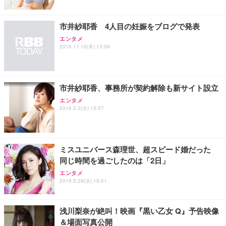
フック付き（CFI-ZDM1J）
り 単品
能 人間工学 椅子 腰サポート 90度跳ね上げ式アーム
レスト 3Dヘッドレスト ハンガー付き 高反発クッシ
￥49,979
￥1,800
￥7,680
ョン PCチェア 通気性メッシュ ゲーミング/勉強/事
市井紗耶香 4人目の妊娠をブログで発表
務用 おしゃれ パソコンチェア (ブラック)
エンタメ
Sezlife オフィスチェア デスクチェア 疲れない テレ
【整備済み品】Dell E2724HS 27インチ 液晶モニタ
Smart Basic(スマートベーシック) 【Amazon.co.jp
2016.11.10(木) 13:09
ワーク チェア 強化バックレスト 30度ロッキング機
ー フルHD（1920×1080）VA 非光沢 HDMI/DisplayP
限定】 Smart Basic アイリスオーヤマ ペットシーツ
能 人間工学 椅子 腰サポート 90度跳ね上げ式アーム
ort/VGA スピーカー内蔵 高さ調整 スイベル VESA対
超厚型 お徳用 ワイド 100枚入 (x 1) (ケース販売)
レスト 3Dヘッドレスト ハンガー付き 高反発クッシ
応 ComfortView ビジネス向け
￥7,680
￥15,800
￥3,670
ョン PCチェア 通気性メッシュ ゲーミング/勉強/事
市井紗耶香、事務所が契約解除も新サイト設立
務用 おしゃれ パソコンチェア (ホワイト)
エンタメ
ANDWINT オフィスチェア デスクチェア 肘なし メ
【MiniLED/24.5inch/280Hz/FHD】GRAPHT THE S
2016.2.2(火) 15:57
アイリスオーヤマ ペットシーツ 超厚型 お徳用 レギ
ッシュ 通気性 ランバーサポート付き 腰サポート ガ
HOOTER Gaming Monitor 24” Essential ゲーミン
ュラー 200枚入【Amazon.co.jp限定】
ス圧無段階昇降 360度回転 キャスター付き コンパク
グモニター QD 24.5インチ 1ms FHD 量子ドット 残
ト 幅52×奥行58.5×高さ84～96cm テレワーク 在宅
像低減 (3年保証 | 輝点保証 | 日本メーカー)
￥3,731
￥4,139
￥34,980
勤務 ブラック
ミスユニバース森理世、超スピード婚だった
同じ時間を過ごしたのは「2日」
エンタメ
2019.5.29(水) 18:01
浅川梨奈が絶叫！映画『黒い乙女 Q』予告映像
＆場面写真公開