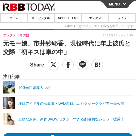
MENU
CLOSE
ホーム
IT・デジタル
SPEED TEST
エンタメ
ライフ
ホーム
IT・デジタル
エンタメ
その他
2019.5.30（木）6:45
元モー娘。市井紗耶香、現役時代に年上彼氏と
IT・デジタルTOP
スマートフォン
SPEED TEST
交際「初キスは車の中」
ネタ
ガジェット・ツール
エンタメ
ショッピング
その他
エンタメTOP
映画・ドラマ
ライフ
注目記事
韓流・K-POP
韓国・芸能
ライフTOP
グルメ
リリース一覧
10G光回線導入レポ
音楽
スポーツ
ペット
ショッピング
プッシュ通知の停止方法
注目アイドルの写真集・DVD満載……セクシーグラビア一挙公開
グラビア
ブログ
その他
ショッピング
その他
真島なおみ、新作DVDでセクシーすぎる刺激的なショット披露！