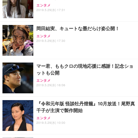
エンタメ
2019.5.29(水) 17:31
岡田結実、キュートな墨だらけ姿公開！
エンタメ
2019.5.29(水) 17:30
マー君、ももクロの現地応援に感謝！記念ショ
ットも公開
エンタメ
2019.5.29(水) 16:06
『令和元年版 怪談牡丹燈籠』10月放送！尾野真
千子が主演で製作開始
エンタメ
2019.5.29(水) 10:00