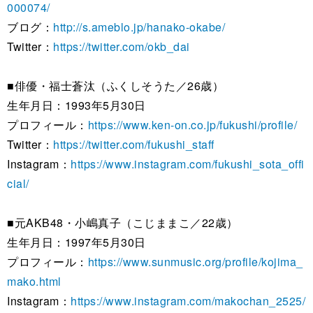
000074/
ブログ：
http://s.ameblo.jp/hanako-okabe/
Twitter：
https://twitter.com/okb_dai
■俳優・福士蒼汰（ふくしそうた／26歳）
生年月日：1993年5月30日
プロフィール：
https://www.ken-on.co.jp/fukushi/profile/
Twitter：
https://twitter.com/fukushi_staff
Instagram：
https://www.instagram.com/fukushi_sota_offi
cial/
■元AKB48・小嶋真子（こじままこ／22歳）
生年月日：1997年5月30日
プロフィール：
https://www.sunmusic.org/profile/kojima_
mako.html
Instagram：
https://www.instagram.com/makochan_2525/