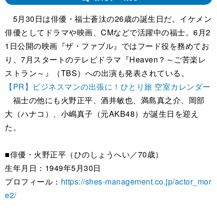
5月30日は俳優・福士蒼汰の26歳の誕生日だ。イケメン
俳優としてドラマや映画、CMなどで活躍中の福士。6月2
1日公開の映画『ザ・ファブル』ではフード役を務めてお
り、7月スタートのテレビドラマ『Heaven？～ご苦楽レ
ストラン～』（TBS）への出演も発表されている。
【PR】ビジネスマンの出張に！ひとり旅 空室カレンダー
福士の他にも火野正平、酒井敏也、満島真之介、岡部
大（ハナコ）、小嶋真子（元AKB48）が誕生日を迎え
た。
■俳優・火野正平（ひのしょうへい／70歳）
生年月日：1949年5月30日
プロフィール：
https://shes-management.co.jp/actor_mor
e2/