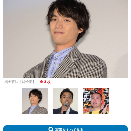
福士蒼汰【錦怜那】
全 3 枚
写真をすべて見る