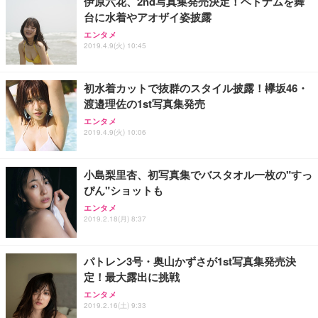
伊原六花、2nd写真集発売決定！ベトナムを舞
台に水着やアオザイ姿披露
エンタメ
2019.4.9(火) 10:45
初水着カットで抜群のスタイル披露！欅坂46・
渡邉理佐の1st写真集発売
エンタメ
2019.4.9(火) 10:06
小島梨里杏、初写真集でバスタオル一枚の"すっ
ぴん"ショットも
エンタメ
2019.2.18(月) 8:37
パトレン3号・奥山かずさが1st写真集発売決
定！最大露出に挑戦
エンタメ
2019.2.16(土) 9:33