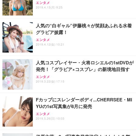
エンタメ
2019.4.15(月) 9:25
人気の“白ギャル”伊藤桃々が笑顔あふれる水着
グラビア披露！
エンタメ
2019.4.12(金) 10:21
人気コスプレイヤー・火将ロシエルの1stDVDが
発売！「グラビア×コスプレ」の新境地目指す
エンタメ
2019.3.22(金) 17:15
Fカップにスレンダーボディ...CHERRSEE・MI
YUの1st写真集が8月に発売
エンタメ
2019.5.26(日) 10:03