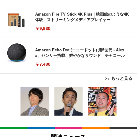
Amazon Fire TV Stick 4K Plus | 映画館のような4K
体験 | ストリーミングメディアプレイヤー
￥9,980
Amazon Echo Dot (エコードット) 第5世代 - Alex
a、センサー搭載、鮮やかなサウンド｜チャコール
￥7,480
>> もっと見る
[EdoErgo] オフィスチェア 椅子 テレワーク 疲れな
EIZO ビジネス向けプレミアムモニター | FlexScan
Amazonベーシック ペットシーツ 薄型 レギュラー 1
い 跳ね上げ式アームレスト コンパクト 約105度ロッ
EV3240X-WT | 31.5型4K UHD・USB Type-C・ホワ
回使い捨て 無香料 ホワイト 300枚
キング pc 事務椅子 360度回転 座面昇降 強化ナイロ
イト
ン樹脂ベース 通気性メッシュ 在宅ワーク H-WY01
￥3,373
￥5,699
￥105,595
(黒網+黒枠+黒足)
EIZO ビジネス向けプレミアムモニター | FlexScan
SIHOO B100 オフィスチェア／デスクチェア メッシ
Amazonベーシック ペットシーツ 厚型 ワイド 42枚
EV2740X-WT | 27.0型4K UHD・USB Type-C・ホワ
ュチェア 人間工学 疲れない ブラック
x2袋(84枚) ホワイト(吸収面:ライトブルー)
関連ニュース
イト