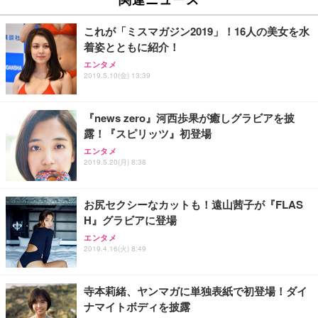
￥27,999
￥3,234
￥109,572
これが「ミスマガジン2019」！16人の美女を水
着姿とともに紹介！
Sezlife オフィスチェア デスクチェア 疲れない テレ
【純正品】27"ゲーミングモニター DualSense 充電
ネオ・ルーライフ ネオ・オムツ L 中型犬用 26枚入
エンタメ
ワーク チェア 強化バックレスト 30度ロッキング機
フック付き（CFI-ZDM1J）
り 単品
2019.5.10(金) 13:39
能 人間工学 椅子 腰サポート 90度跳ね上げ式アーム
レスト 3Dヘッドレスト ハンガー付き 高反発クッシ
￥49,979
￥1,800
￥7,680
ョン PCチェア 通気性メッシュ ゲーミング/勉強/事
『news zero』河西歩果が癒しグラビアを披
務用 おしゃれ パソコンチェア (ブラック)
露！『スピリッツ』初登場
Sezlife オフィスチェア デスクチェア 疲れない テレ
【整備済み品】Dell E2724HS 27インチ 液晶モニタ
Smart Basic(スマートベーシック) 【Amazon.co.jp
エンタメ
ワーク チェア 強化バックレスト 30度ロッキング機
ー フルHD（1920×1080）VA 非光沢 HDMI/DisplayP
限定】 Smart Basic アイリスオーヤマ ペットシーツ
2019.5.20(月) 8:38
能 人間工学 椅子 腰サポート 90度跳ね上げ式アーム
ort/VGA スピーカー内蔵 高さ調整 スイベル VESA対
超厚型 お徳用 ワイド 100枚入 (x 1) (ケース販売)
レスト 3Dヘッドレスト ハンガー付き 高反発クッシ
応 ComfortView ビジネス向け
￥7,680
￥15,800
￥3,670
ョン PCチェア 通気性メッシュ ゲーミング/勉強/事
お尻セクシーなカットも！遠山茜子が『FLAS
務用 おしゃれ パソコンチェア (ホワイト)
H』グラビアに登場
ANDWINT オフィスチェア デスクチェア 肘なし メ
【MiniLED/24.5inch/280Hz/FHD】GRAPHT THE S
アイリスオーヤマ ペットシーツ 超厚型 お徳用 レギ
ッシュ 通気性 ランバーサポート付き 腰サポート ガ
HOOTER Gaming Monitor 24” Essential ゲーミン
エンタメ
ュラー 200枚入【Amazon.co.jp限定】
ス圧無段階昇降 360度回転 キャスター付き コンパク
グモニター QD 24.5インチ 1ms FHD 量子ドット 残
2019.4.16(火) 8:49
ト 幅52×奥行58.5×高さ84～96cm テレワーク 在宅
像低減 (3年保証 | 輝点保証 | 日本メーカー)
￥3,731
￥4,139
￥34,980
勤務 ブラック
寺本莉緒、ヤンマガに単独表紙で初登場！ダイ
ナマイトボディを披露