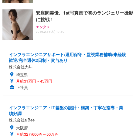
安座間美優、1st写真集で初のランジェリー撮影
に挑戦！
エンタメ
2019.2.14(木) 17:50
インフラエンジニアサポート/運用保守・監視業務補助/未経験
歓迎/完全週休2日制・賞与あり
株式会社大斗
埼玉県
月給31万円～45万円
正社員
インフラエンジニア・IT基盤の設計・構築・丁寧な指導・業
績好調
株式会社alBee
大阪府
月給32万600円～50万円