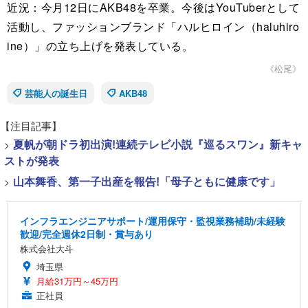
近況：今月12日にAKB48を卒業。今後はYouTuberとして
活動し、ファッションブランド「ハルヒロイン（haluhiro
ine）」の立ち上げを発表している。
《松尾》
芸能人の誕生日
AKB48
【注目記事】
>
夏帆が朝ドラ初出演!連続テレビ小説『巡るスワン』新キャ
ストが発表
>
山本舞香、第一子出産を報告!「母子ともに健康です」
インフラエンジニアサポート/運用保守・監視業務補助/未経験
歓迎/完全週休2日制・賞与あり
株式会社大斗
埼玉県
月給31万円～45万円
正社員