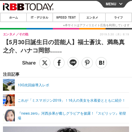
MENU
CLOSE
ホーム
IT・デジタル
SPEED TEST
エンタメ
ライフ
ホーム
IT・デジタル
エンタメ
その他
2019.5.30（木）8:19
【5月30日誕生日の芸能人】福士蒼汰、満島真
IT・デジタルTOP
スマートフォン
SPEED TEST
之介、ハナコ岡部……
ネタ
ガジェット・ツール
エンタメ
ショッピング
その他
エンタメTOP
映画・ドラマ
ライフ
注目記事
韓流・K-POP
韓国・芸能
ライフTOP
グルメ
リリース一覧
10G光回線導入レポ
音楽
スポーツ
ペット
ショッピング
プッシュ通知の停止方法
これが「ミスマガジン2019」！16人の美女を水着姿とともに紹介！
グラビア
ブログ
その他
『news zero』河西歩果が癒しグラビアを披露！『スピリッツ』初登
ショッピング
その他
場