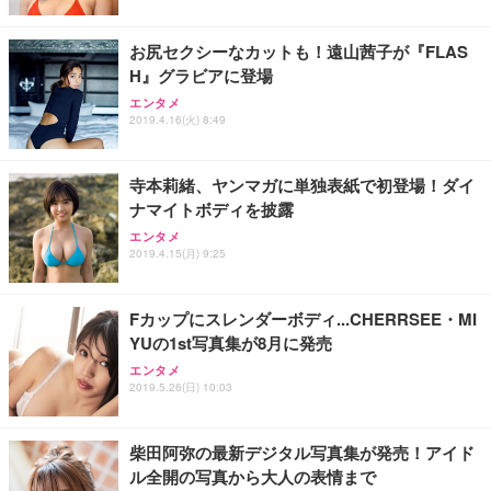
レスト 3Dヘッドレスト ハンガー付き 高反発クッシ
応 ComfortView ビジネス向け
￥7,680
￥15,800
￥3,670
ョン PCチェア 通気性メッシュ ゲーミング/勉強/事
お尻セクシーなカットも！遠山茜子が『FLAS
務用 おしゃれ パソコンチェア (ホワイト)
H』グラビアに登場
ANDWINT オフィスチェア デスクチェア 肘なし メ
【MiniLED/24.5inch/280Hz/FHD】GRAPHT THE S
アイリスオーヤマ ペットシーツ 超厚型 お徳用 レギ
ッシュ 通気性 ランバーサポート付き 腰サポート ガ
HOOTER Gaming Monitor 24” Essential ゲーミン
エンタメ
ュラー 200枚入【Amazon.co.jp限定】
ス圧無段階昇降 360度回転 キャスター付き コンパク
グモニター QD 24.5インチ 1ms FHD 量子ドット 残
2019.4.16(火) 8:49
ト 幅52×奥行58.5×高さ84～96cm テレワーク 在宅
像低減 (3年保証 | 輝点保証 | 日本メーカー)
￥3,731
￥4,139
￥34,980
勤務 ブラック
寺本莉緒、ヤンマガに単独表紙で初登場！ダイ
ナマイトボディを披露
エンタメ
2019.4.15(月) 9:25
Fカップにスレンダーボディ...CHERRSEE・MI
YUの1st写真集が8月に発売
エンタメ
2019.5.26(日) 10:03
柴田阿弥の最新デジタル写真集が発売！アイド
ル全開の写真から大人の表情まで