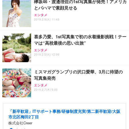
欅坂46・渡邉理佐の1st写真集が発売！アメリカ
とバハマで素顔見せる
エンタメ
2019.2.5(火) 11:43
喜多乃愛、1st写真集で初の水着撮影挑戦！テー
マは“高校最後の思い出旅”
エンタメ
2019.2.5(火) 12:09
ミスマガグランプリの沢口愛華、3月に待望の
写真集発売
エンタメ
2019.2.7(木) 5:00
「新卒歓迎」ITサポート事務/研修制度充実/第二新卒歓迎/大阪
市北区梅田2丁目
株式会社Creer