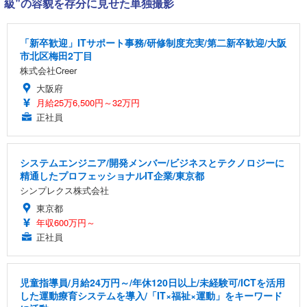
級”の容貌を存分に見せた単独撮影
「新卒歓迎」ITサポート事務/研修制度充実/第二新卒歓迎/大阪
市北区梅田2丁目
株式会社Creer
大阪府
月給25万6,500円～32万円
正社員
システムエンジニア/開発メンバー/ビジネスとテクノロジーに
精通したプロフェッショナルIT企業/東京都
シンプレクス株式会社
東京都
年収600万円～
正社員
児童指導員/月給24万円～/年休120日以上/未経験可/ICTを活用
した運動療育システムを導入/「IT×福祉×運動」をキーワード