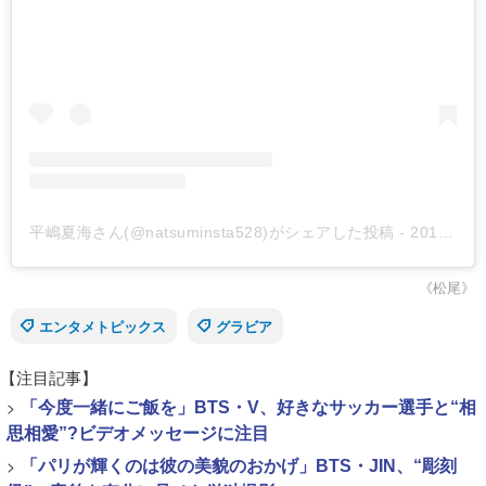
平嶋夏海さん(@natsuminsta528)がシェアした投稿
-
2019年 5月月22日午後7時45分PDT
《松尾》
エンタメトピックス
グラビア
【注目記事】
>
「今度一緒にご飯を」BTS・V、好きなサッカー選手と“相
思相愛”?ビデオメッセージに注目
>
「パリが輝くのは彼の美貌のおかげ」BTS・JIN、“彫刻