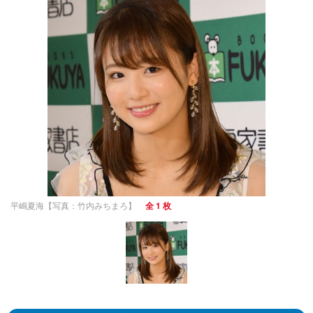
平嶋夏海【写真：竹内みちまろ】
全 1 枚