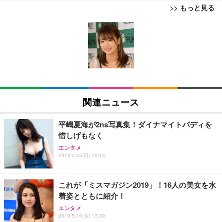
>> もっと見る
[EdoErgo] オフィスチェア 椅子 テレワーク 疲れな
EIZO ビジネス向けプレミアムモニター | FlexScan
Amazonベーシック ペットシーツ 薄型 レギュラー 1
い 跳ね上げ式アームレスト コンパクト 約105度ロッ
EV3240X-WT | 31.5型4K UHD・USB Type-C・ホワ
回使い捨て 無香料 ホワイト 300枚
キング pc 事務椅子 360度回転 座面昇降 強化ナイロ
イト
ン樹脂ベース 通気性メッシュ 在宅ワーク H-WY01
￥3,373
￥5,699
￥105,595
(黒網+黒枠+黒足)
EIZO ビジネス向けプレミアムモニター | FlexScan
SIHOO B100 オフィスチェア／デスクチェア メッシ
Amazonベーシック ペットシーツ 厚型 ワイド 42枚
EV2740X-WT | 27.0型4K UHD・USB Type-C・ホワ
ュチェア 人間工学 疲れない ブラック
x2袋(84枚) ホワイト(吸収面:ライトブルー)
関連ニュース
イト
￥27,999
￥3,234
￥109,572
平嶋夏海が2ns写真集！ダイナマイトバディを
惜しげもなく
Sezlife オフィスチェア デスクチェア 疲れない テレ
【純正品】27"ゲーミングモニター DualSense 充電
ネオ・ルーライフ ネオ・オムツ L 中型犬用 26枚入
エンタメ
ワーク チェア 強化バックレスト 30度ロッキング機
2018.2.25(日) 19:13
フック付き（CFI-ZDM1J）
り 単品
能 人間工学 椅子 腰サポート 90度跳ね上げ式アーム
レスト 3Dヘッドレスト ハンガー付き 高反発クッシ
￥49,979
￥1,800
￥7,680
ョン PCチェア 通気性メッシュ ゲーミング/勉強/事
これが「ミスマガジン2019」！16人の美女を水
務用 おしゃれ パソコンチェア (ブラック)
着姿とともに紹介！
Sezlife オフィスチェア デスクチェア 疲れない テレ
【整備済み品】Dell E2724HS 27インチ 液晶モニタ
Smart Basic(スマートベーシック) 【Amazon.co.jp
エンタメ
ワーク チェア 強化バックレスト 30度ロッキング機
ー フルHD（1920×1080）VA 非光沢 HDMI/DisplayP
限定】 Smart Basic アイリスオーヤマ ペットシーツ
2019.5.10(金) 13:39
能 人間工学 椅子 腰サポート 90度跳ね上げ式アーム
ort/VGA スピーカー内蔵 高さ調整 スイベル VESA対
超厚型 お徳用 ワイド 100枚入 (x 1) (ケース販売)