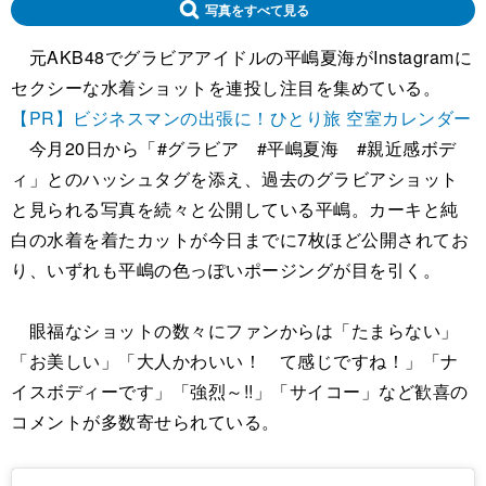
写真をすべて見る
元AKB48でグラビアアイドルの平嶋夏海がInstagramに
セクシーな水着ショットを連投し注目を集めている。
【PR】ビジネスマンの出張に！ひとり旅 空室カレンダー
今月20日から「#グラビア #平嶋夏海 #親近感ボデ
ィ」とのハッシュタグを添え、過去のグラビアショット
と見られる写真を続々と公開している平嶋。カーキと純
白の水着を着たカットが今日までに7枚ほど公開されてお
り、いずれも平嶋の色っぽいポージングが目を引く。
眼福なショットの数々にファンからは「たまらない」
「お美しい」「大人かわいい！ て感じですね！」「ナ
イスボディーです」「強烈～!!」「サイコー」など歓喜の
コメントが多数寄せられている。