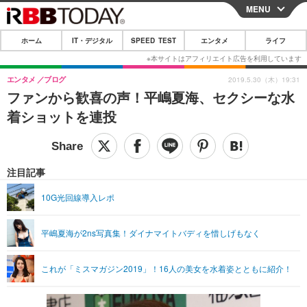
MENU
CLOSE
ホーム
IT・デジタル
SPEED TEST
エンタメ
ライフ
ホーム
IT・デジタル
エンタメ
ブログ
2019.5.30（木）19:31
ファンから歓喜の声！平嶋夏海、セクシーな水
IT・デジタルTOP
スマートフォン
SPEED TEST
着ショットを連投
ネタ
ガジェット・ツール
エンタメ
ショッピング
その他
エンタメTOP
映画・ドラマ
ライフ
注目記事
韓流・K-POP
韓国・芸能
ライフTOP
グルメ
リリース一覧
10G光回線導入レポ
音楽
スポーツ
ペット
ショッピング
プッシュ通知の停止方法
平嶋夏海が2ns写真集！ダイナマイトバディを惜しげもなく
グラビア
ブログ
その他
ショッピング
その他
これが「ミスマガジン2019」！16人の美女を水着姿とともに紹介！