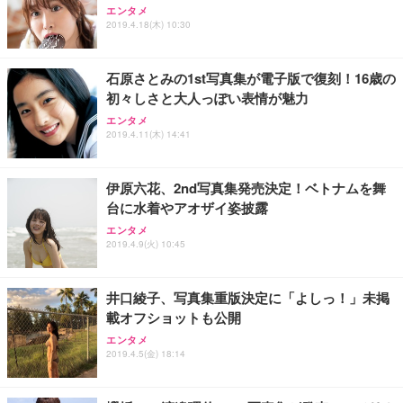
エンタメ
2019.4.18(木) 10:30
石原さとみの1st写真集が電子版で復刻！16歳の
初々しさと大人っぽい表情が魅力
エンタメ
2019.4.11(木) 14:41
伊原六花、2nd写真集発売決定！ベトナムを舞
台に水着やアオザイ姿披露
エンタメ
2019.4.9(火) 10:45
井口綾子、写真集重版決定に「よしっ！」未掲
載オフショットも公開
エンタメ
2019.4.5(金) 18:14