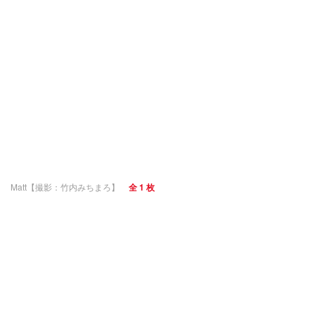
Matt【撮影：竹内みちまろ】
全 1 枚