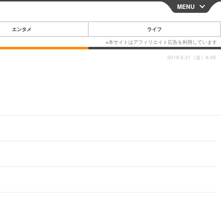
MENU
CLOSE
エンタメ
ライフ
2019.5.31（金）6:45
スマートフォン
ガジェット・ツール
その他
映画・ドラマ
韓国・芸能
グルメ
スポーツ
ショッピング
ブログ
その他