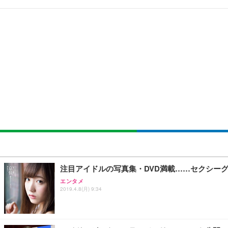
[EdoErgo] オフィスチェア 椅子 テレワーク 疲れない
EIZO ビジネス向けプレミアムモニター | FlexScan EV3240
Amazonベーシック ペットシーツ 薄型 レギュラー 1回使
(黒網+黒枠+黒足)
￥105,595
￥3,373
￥5,699
SIHOO B100 オフィスチェア／デスクチェア メッシュ
EIZO ビジネス向けプレミアムモニター | FlexScan EV2740
Amazonベーシック ペットシーツ 厚型 ワイド 42枚x2袋
￥27,999
￥109,572
￥3,234
Sezlife オフィスチェア デスクチェア 疲れない テレ
【純正品】27"ゲーミングモニター DualSense 充電フック
ネオ・ルーライフ ネオ・オムツ L 中型犬用 26枚入り 単
注目アイドルの写真集・DVD満載……セクシー
ション PCチェア 通気性メッシュ ゲーミング/勉強/事務用
￥49,979
￥1,800
エンタメ
￥7,680
2019.4.8(月) 9:34
Sezlife オフィスチェア デスクチェア 疲れない テレ
【整備済み品】Dell E2724HS 27インチ 液晶モニター フルH
Smart Basic(スマートベーシック) 【Amazon.co.jp