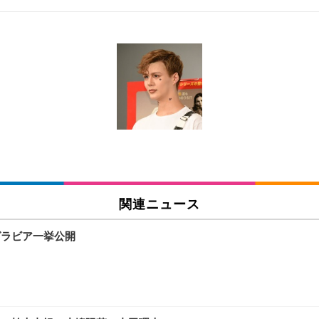
 跳ね上げ式アームレスト コンパクト 約105度ロッキング pc 事務椅子 360度
X-WT | 31.5型4K UHD・USB Type-C・ホワイト
い捨て 無香料 ホワイト 300枚
チェア 人間工学 疲れない ブラック
X-WT | 27.0型4K UHD・USB Type-C・ホワイト
(84枚) ホワイト(吸収面:ライトブルー)
関連ニュース
ワーク チェア 強化バックレスト 30度ロッキング機能 人間工学 椅子 腰サポー
付き（CFI-ZDM1J）
品
グラビア一挙公開
 おしゃれ パソコンチェア (ブラック)
ワーク チェア 強化バックレスト 30度ロッキング機能 人間工学 椅子 腰サポー
D（1920×1080）VA 非光沢 HDMI/DisplayPort/VGA スピーカー内蔵 
限定】 Smart Basic アイリスオーヤマ ペットシーツ 超厚型 お徳用 ワイド 100枚入 