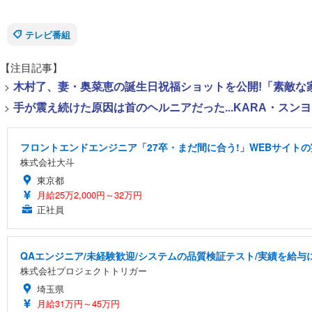
テレビ番組
【注目記事】
>
木村了、妻・奥菜恵の誕生日祝福ショットを公開!「素敵な
>
手が震え続けた原因は首のヘルニアだった...KARA・ス
フロントエンドエンジニア「27卒・まだ間に合う!」WEBサイトの
株式会社大斗
東京都
月給25万2,000円～32万円
正社員
QAエンジニア/未経験歓迎/システムの品質検証テスト/実績を給与に
株式会社プロジェクトトリガー
埼玉県
月給31万円～45万円