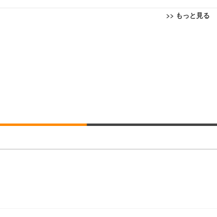
>> もっと見る
回転 座面昇降 強化ナイロン樹脂ベース 通気性メッシュ 在宅ワーク H-WY01
ト 90度跳ね上げ式アームレスト 3Dヘッドレスト ハンガー付き 高反発クッ
ト 90度跳ね上げ式アームレスト 3Dヘッドレスト ハンガー付き 高反発クッ
高さ調整 スイベル VESA対応 ComfortView ビジネス向け
(x 1) (ケース販売)