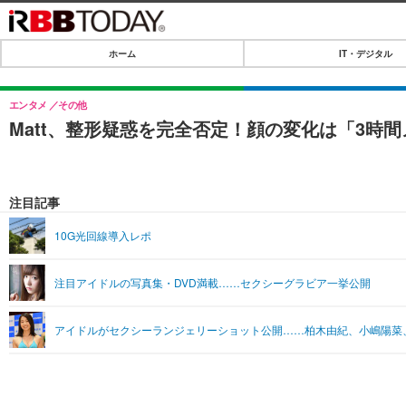
ホーム
IT・デジタル
ホーム
IT・デジタル
エンタメ
その他
Matt、整形疑惑を完全否定！顔の変化は「3時
IT・デジタルTOP
SPEED TEST
ネタ
エンタメ
注目記事
ショッピング
エンタメTOP
ライフ
10G光回線導入レポ
韓流・K-POP
ライフTOP
リリース一覧
注目アイドルの写真集・DVD満載……セクシーグラビア一挙公開
音楽
ペット
プッシュ通知の停止方法
グラビア
その他
アイドルがセクシーランジェリーショット公開……柏木由紀、小嶋陽菜
ショッピング