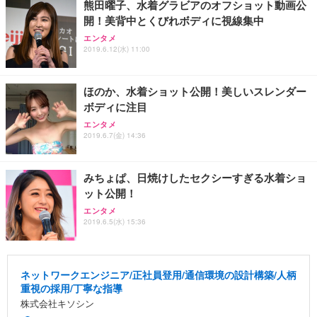
熊田曜子、水着グラビアのオフショット動画公
開！美背中とくびれボディに視線集中
エンタメ
2019.6.12(水) 11:00
ほのか、水着ショット公開！美しいスレンダー
ボディに注目
エンタメ
2019.6.7(金) 14:36
みちょぱ、日焼けしたセクシーすぎる水着ショ
ット公開！
エンタメ
2019.6.5(水) 15:36
ネットワークエンジニア/正社員登用/通信環境の設計構築/人柄
重視の採用/丁寧な指導
株式会社キソシン