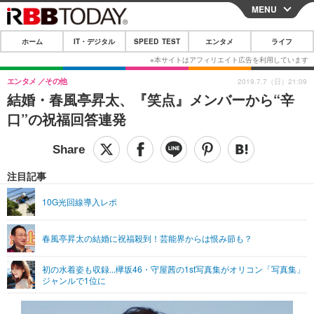
MENU
CLOSE
ホーム
IT・デジタル
SPEED TEST
エンタメ
ライフ
ホーム
IT・デジタル
エンタメ
その他
2019.7.7（日）21:09
結婚・春風亭昇太、『笑点』メンバーから“辛
IT・デジタルTOP
スマートフォン
SPEED TEST
口”の祝福回答連発
ネタ
ガジェット・ツール
エンタメ
ショッピング
その他
エンタメTOP
映画・ドラマ
ライフ
注目記事
韓流・K-POP
韓国・芸能
ライフTOP
グルメ
リリース一覧
10G光回線導入レポ
音楽
スポーツ
ペット
ショッピング
プッシュ通知の停止方法
春風亭昇太の結婚に祝福殺到！芸能界からは恨み節も？
グラビア
ブログ
その他
初の水着姿も収録...欅坂46・守屋茜の1st写真集がオリコン「写真集」
ショッピング
その他
ジャンルで1位に