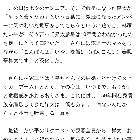
この日は七夕のオンエア。そこで彦星になった昇太が
「やっと会えたね」という言葉に、織姫になったメンバ
ーに気の利いた返事をしてもらうという出題では、林家
たい平が「そう言って昇太彦星は10年間会わなかったの
を逆手にとって口説いた」、さらには森進一のマネをし
ながら「こんばんは。いや、晩婚は（ばんこんは）春風
亭昇太です」と茶化した。
さらに林家三平は「昇ちゃん（の結婚）とかけてタピ
オカ（ブーム）ととく。その心は、いつまで、もつか」
と危機感をあおるありさま。これに対し、59年間独身貴
族を謳歌してきた昇太は「僕もあまり自信ないんだか
ら」と本音を吐露する一幕も。
最後、たい平のリクエストで観客全員から「昇太、お
めでとう！」と祝われると、気を良くした彼は「たい平