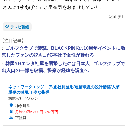
さんに1枚あげて」と座布団をおまけしていた。
《杉山実》
テレビ番組
【注目記事】
>
ゴルフクラブで襲撃、BLACKPINKの10周年イベントに激
怒したファンの説も...YG本社で女性が暴れる
>
韓国YGエンタ社屋を襲撃したのは日本人...ゴルフクラブで
出入口の一部を破損、警察が経緯を調査へ
ネットワークエンジニア/正社員登用/通信環境の設計構築/人柄
重視の採用/丁寧な指導
株式会社キソシン
神奈川県
月給29万6,800円～57万円
正社員