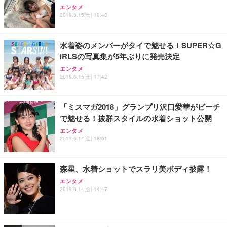
エンタメ
2019.6.15(土) 19:48
水着姿のメンバーがタイで魅せる！SUPER☆G
iRLSの写真集が5年ぶりに発売決定
エンタメ
2019.6.15(土) 17:42
「ミスマガ2018」グランプリ沢口愛華がビーチ
で魅せる！抜群スタイルの水着ショット公開
エンタメ
2019.6.14(金) 18:01
森星、水着ショットでスラリ美ボディ披露！
エンタメ
2019.6.14(金) 14:47