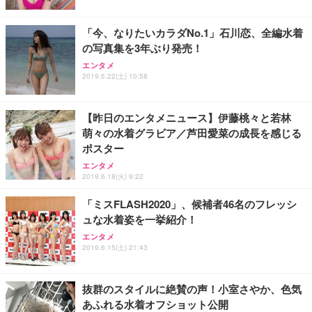
「今、なりたいカラダNo.1」石川恋、全編水着
の写真集を3年ぶり発売！
エンタメ
2019.6.22(土) 10:58
【昨日のエンタメニュース】伊藤桃々と若林
萌々の水着グラビア／芦田愛菜の成長を感じる
ポスター
エンタメ
2019.6.18(火) 9:22
「ミスFLASH2020」、候補者46名のフレッシ
ュな水着姿を一挙紹介！
エンタメ
2019.6.15(土) 21:43
抜群のスタイルに絶賛の声！小室さやか、色気
あふれる水着オフショット公開