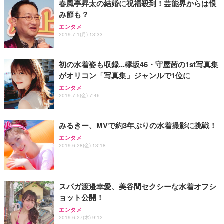
春風亭昇太の結婚に祝福殺到！芸能界からは恨
み節も？
Sezlife オフィスチェア デスクチェア 疲れない テレ
【純正品】27"ゲーミングモニター DualSense 充電
ネオ・ルーライフ ネオ・オムツ L 中型犬用 26枚入
エンタメ
ワーク チェア 強化バックレスト 30度ロッキング機
2019.7.1(月) 13:33
フック付き（CFI-ZDM1J）
り 単品
能 人間工学 椅子 腰サポート 90度跳ね上げ式アーム
レスト 3Dヘッドレスト ハンガー付き 高反発クッシ
￥49,979
￥1,800
￥7,680
ョン PCチェア 通気性メッシュ ゲーミング/勉強/事
初の水着姿も収録...欅坂46・守屋茜の1st写真集
務用 おしゃれ パソコンチェア (ブラック)
がオリコン「写真集」ジャンルで1位に
Sezlife オフィスチェア デスクチェア 疲れない テレ
【整備済み品】Dell E2724HS 27インチ 液晶モニタ
Smart Basic(スマートベーシック) 【Amazon.co.jp
エンタメ
ワーク チェア 強化バックレスト 30度ロッキング機
ー フルHD（1920×1080）VA 非光沢 HDMI/DisplayP
限定】 Smart Basic アイリスオーヤマ ペットシーツ
2019.7.5(金) 7:46
能 人間工学 椅子 腰サポート 90度跳ね上げ式アーム
ort/VGA スピーカー内蔵 高さ調整 スイベル VESA対
超厚型 お徳用 ワイド 100枚入 (x 1) (ケース販売)
レスト 3Dヘッドレスト ハンガー付き 高反発クッシ
応 ComfortView ビジネス向け
￥7,680
￥15,800
￥3,670
ョン PCチェア 通気性メッシュ ゲーミング/勉強/事
みるきー、MVで約3年ぶりの水着撮影に挑戦！
務用 おしゃれ パソコンチェア (ホワイト)
エンタメ
ANDWINT オフィスチェア デスクチェア 肘なし メ
【MiniLED/24.5inch/280Hz/FHD】GRAPHT THE S
アイリスオーヤマ ペットシーツ 超厚型 お徳用 レギ
2019.6.28(金) 13:18
ッシュ 通気性 ランバーサポート付き 腰サポート ガ
HOOTER Gaming Monitor 24” Essential ゲーミン
ュラー 200枚入【Amazon.co.jp限定】
ス圧無段階昇降 360度回転 キャスター付き コンパク
グモニター QD 24.5インチ 1ms FHD 量子ドット 残
ト 幅52×奥行58.5×高さ84～96cm テレワーク 在宅
像低減 (3年保証 | 輝点保証 | 日本メーカー)
￥3,731
￥4,139
￥34,980
勤務 ブラック
スパガ渡邉幸愛、美谷間セクシーな水着オフシ
ョット公開！
エンタメ
2019.6.27(木) 9:12