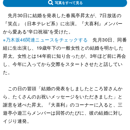
写真をすべて見る
先月30日に結婚を発表した春風亭昇太が、7日放送の
『笑点』（日本テレビ系）に出演。『大喜利』メンバー
から愛ある“辛口祝福”を受けた。
※乃木坂46関連ニュースをチェックする
先月30日、同番
組に生出演し、19歳年下の一般女性との結婚を明かした
昇太。女性とは14年前に知り合ったが、3年ほど前に再会
し、今年に入ってから交際をスタートさせたと話してい
た。
この日の冒頭「結婚の発表をしましたところ皆さんか
ら、たくさんのお祝いメッセージをいただきました」と
謝意を述べた昇太。『大喜利』のコーナーに入ると、三
遊亭小遊三らメンバーは回答のたびに、彼の結婚に対し
イジり連発。