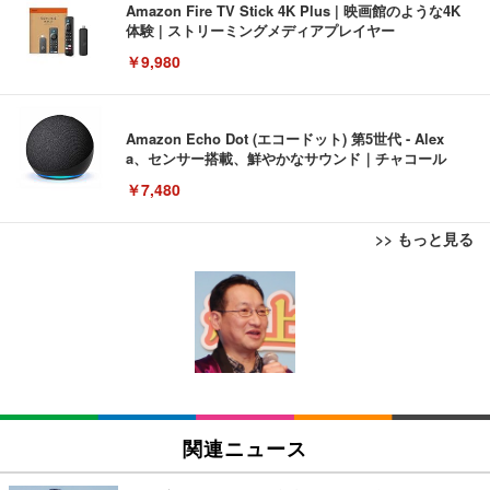
Amazon Fire TV Stick 4K Plus | 映画館のような4K
体験 | ストリーミングメディアプレイヤー
￥9,980
Amazon Echo Dot (エコードット) 第5世代 - Alex
a、センサー搭載、鮮やかなサウンド｜チャコール
￥7,480
>> もっと見る
[EdoErgo] オフィスチェア 椅子 テレワーク 疲れな
EIZO ビジネス向けプレミアムモニター | FlexScan
Amazonベーシック ペットシーツ 薄型 レギュラー 1
い 跳ね上げ式アームレスト コンパクト 約105度ロッ
EV3240X-WT | 31.5型4K UHD・USB Type-C・ホワ
回使い捨て 無香料 ホワイト 300枚
キング pc 事務椅子 360度回転 座面昇降 強化ナイロ
イト
ン樹脂ベース 通気性メッシュ 在宅ワーク H-WY01
￥3,373
￥5,699
￥105,595
(黒網+黒枠+黒足)
EIZO ビジネス向けプレミアムモニター | FlexScan
SIHOO B100 オフィスチェア／デスクチェア メッシ
Amazonベーシック ペットシーツ 厚型 ワイド 42枚
EV2740X-WT | 27.0型4K UHD・USB Type-C・ホワ
ュチェア 人間工学 疲れない ブラック
x2袋(84枚) ホワイト(吸収面:ライトブルー)
関連ニュース
イト
￥27,999
￥3,234
￥109,572