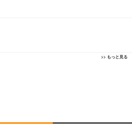
>> もっと見る
回転 座面昇降 強化ナイロン樹脂ベース 通気性メッシュ 在宅ワーク H-WY01