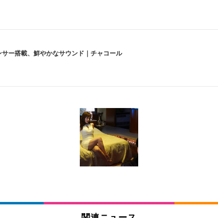
lexa、センサー搭載、鮮やかなサウンド｜チャコール
 跳ね上げ式アームレスト コンパクト 約105度ロッキング pc 事務椅子 360度
X-WT | 31.5型4K UHD・USB Type-C・ホワイト
い捨て 無香料 ホワイト 300枚
チェア 人間工学 疲れない ブラック
X-WT | 27.0型4K UHD・USB Type-C・ホワイト
(84枚) ホワイト(吸収面:ライトブルー)
関連ニュース