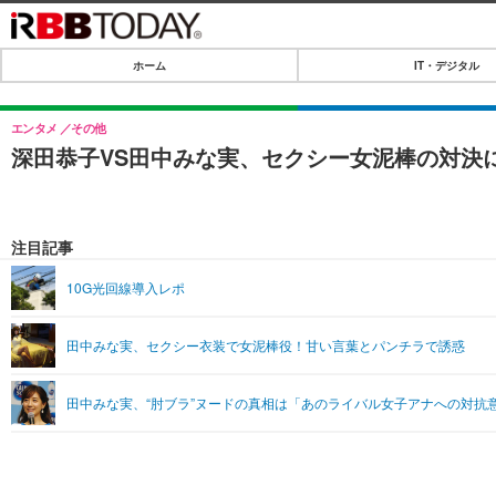
ホーム
IT・デジタル
ホーム
IT・デジタル
エンタメ
その他
深田恭子VS田中みな実、セクシー女泥棒の対決
IT・デジタルTOP
SPEED TEST
ネタ
エンタメ
注目記事
ショッピング
エンタメTOP
ライフ
10G光回線導入レポ
韓流・K-POP
ライフTOP
リリース一覧
田中みな実、セクシー衣装で女泥棒役！甘い言葉とパンチラで誘惑
音楽
ペット
プッシュ通知の停止方法
グラビア
その他
田中みな実、“肘ブラ”ヌードの真相は「あのライバル女子アナへの対
ショッピング