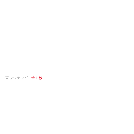
(C)フジテレビ
全 1 枚