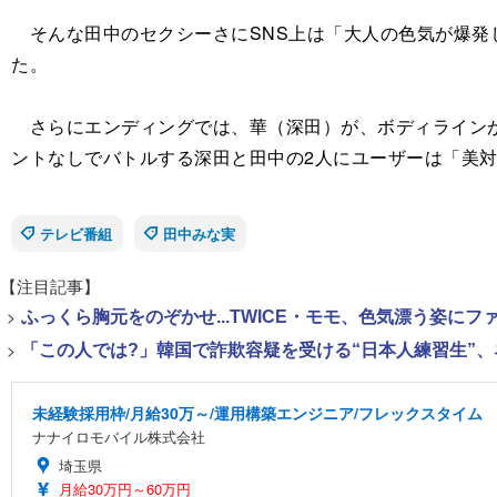
そんな田中のセクシーさにSNS上は「大人の色気が爆発
た。
さらにエンディングでは、華（深田）が、ボディラインが
ントなしでバトルする深田と田中の2人にユーザーは「美
テレビ番組
田中みな実
【注目記事】
>
ふっくら胸元をのぞかせ...TWICE・モモ、色気漂う姿に
>
「この人では?」韓国で詐欺容疑を受ける“日本人練習生”
未経験採用枠/月給30万～/運用構築エンジニア/フレックスタイム
ナナイロモバイル株式会社
埼玉県
月給30万円～60万円