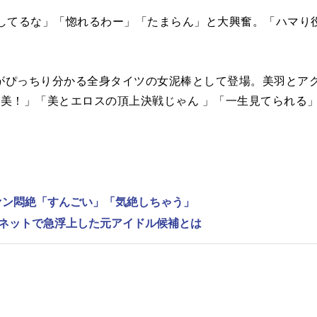
してるな」「惚れるわー」「たまらん」と大興奮。「ハマり
ぴっちり分かる全身タイツの女泥棒として登場。美羽とアク
対美！」「美とエロスの頂上決戦じゃん 」「一生見てられる
ファン悶絶「すんごい」「気絶しちゃう」
、ネットで急浮上した元アイドル候補とは