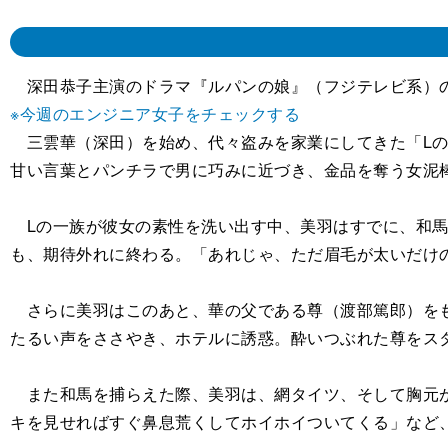
深田恭子主演のドラマ『ルパンの娘』（フジテレビ系）の
※今週のエンジニア女子をチェックする
三雲華（深田）を始め、代々盗みを家業にしてきた「Lの
甘い言葉とパンチラで男に巧みに近づき、金品を奪う女泥
Lの一族が彼女の素性を洗い出す中、美羽はすでに、和馬
も、期待外れに終わる。「あれじゃ、ただ眉毛が太いだけ
さらに美羽はこのあと、華の父である尊（渡部篤郎）をも
たるい声をささやき、ホテルに誘惑。酔いつぶれた尊をス
また和馬を捕らえた際、美羽は、網タイツ、そして胸元が
キを見せればすぐ鼻息荒くしてホイホイついてくる」など