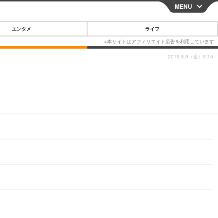
MENU
CLOSE
エンタメ
ライフ
2019.8.9（金）5:15
スマートフォン
ガジェット・ツール
その他
映画・ドラマ
韓国・芸能
グルメ
スポーツ
ショッピング
ブログ
その他