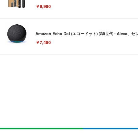
￥9,980
Amazon Echo Dot (エコードット) 第5世代 - A
￥7,480
[EdoErgo] オフィスチェア 椅子 テレワーク 疲れない
EIZO ビジネス向けプレミアムモニター | FlexScan EV3240
Amazonベーシック ペットシーツ 薄型 レギュラー 1回使
(黒網+黒枠+黒足)
￥105,595
￥3,373
￥5,699
SIHOO B100 オフィスチェア／デスクチェア メッシュ
EIZO ビジネス向けプレミアムモニター | FlexScan EV2740
Amazonベーシック ペットシーツ 厚型 ワイド 42枚x2袋
￥27,999
￥109,572
￥3,234