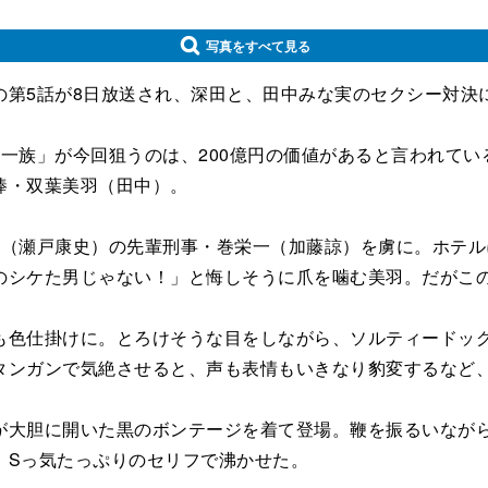
写真をすべて見る
第5話が8日放送され、深田と、田中みな実のセクシー対決
一族」が今回狙うのは、200億円の価値があると言われてい
棒・双葉美羽（田中）。
（瀬戸康史）の先輩刑事・巻栄一（加藤諒）を虜に。ホテル
のシケた男じゃない！」と悔しそうに爪を噛む美羽。だがこ
色仕掛けに。とろけそうな目をしながら、ソルティードッグ
タンガンで気絶させると、声も表情もいきなり豹変するなど
大胆に開いた黒のボンテージを着て登場。鞭を振るいながら
、Sっ気たっぷりのセリフで沸かせた。