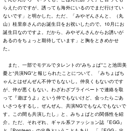
らえたのですが、誘っても海外にいるのでまだ行けてい
ないです」と明かした。ただ、「みやぞんさんと、（丸
山）桂里奈さんのお誕生日をお祝いしたので。10月にお
誕生日なのですよ。だから、みやぞんさんからお誘いが
あるのをちょっと期待しています」と胸をときめかせ
た。
また、一部でモデルでタレントの“みちょぱ”こと池田美
憂と“共演NG”と報じられたことについて、「みちょぱち
ゃんとはぜんぜん不仲でもないし。仲良くもないのです
が、仲が悪くもない。わざわざプライベートで連絡を取
って『遊ぼうよ』という仲でもないけど、会ったらごあ
いさつをするし。ぜんぜん、共演NGでもなんでもないで
す。この間も共演したし」と、みちょぱとの関係性を紹
介。ただ、それぞれ、ギャル系ファッション誌『EGG』
と『Popteen』の出身ということもあり、「『EGG』出