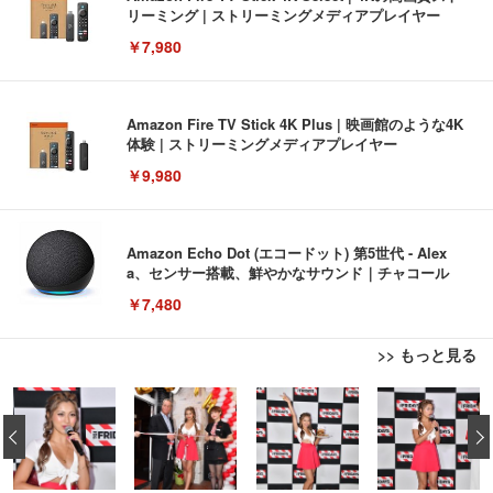
リーミング | ストリーミングメディアプレイヤー
￥7,980
Amazon Fire TV Stick 4K Plus | 映画館のような4K
体験 | ストリーミングメディアプレイヤー
￥9,980
Amazon Echo Dot (エコードット) 第5世代 - Alex
a、センサー搭載、鮮やかなサウンド｜チャコール
￥7,480
>> もっと見る
[EdoErgo] オフィスチェア 椅子 テレワーク 疲れな
EIZO ビジネス向けプレミアムモニター | FlexScan
Amazonベーシック ペットシーツ 薄型 レギュラー 1
い 跳ね上げ式アームレスト コンパクト 約105度ロッ
EV3240X-WT | 31.5型4K UHD・USB Type-C・ホワ
‹
回使い捨て 無香料 ホワイト 300枚
キング pc 事務椅子 360度回転 座面昇降 強化ナイロ
イト
ン樹脂ベース 通気性メッシュ 在宅ワーク H-WY01
￥3,373
￥5,699
￥105,595
(黒網+黒枠+黒足)