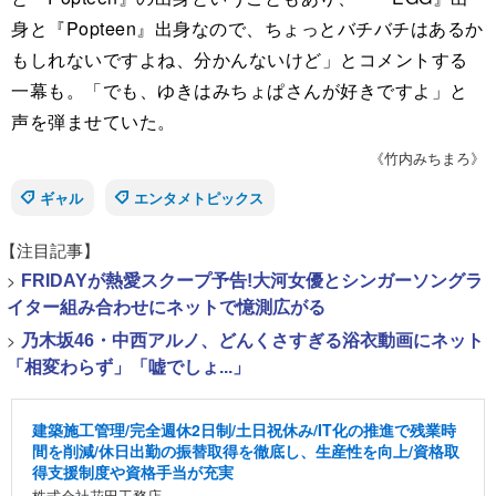
身と『Popteen』出身なので、ちょっとバチバチはあるか
もしれないですよね、分かんないけど」とコメントする
一幕も。「でも、ゆきはみちょぱさんが好きですよ」と
声を弾ませていた。
《竹内みちまろ》
ギャル
エンタメトピックス
【注目記事】
>
FRIDAYが熱愛スクープ予告!大河女優とシンガーソングラ
イター組み合わせにネットで憶測広がる
>
乃木坂46・中西アルノ、どんくさすぎる浴衣動画にネット
「相変わらず」「嘘でしょ...」
建築施工管理/完全週休2日制/土日祝休み/IT化の推進で残業時
間を削減/休日出勤の振替取得を徹底し、生産性を向上/資格取
得支援制度や資格手当が充実
株式会社花田工務店