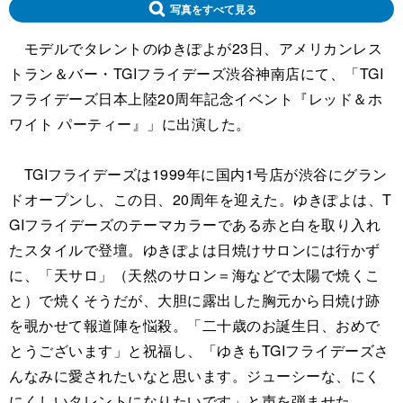
写真をすべて見る
モデルでタレントのゆきぽよが23日、アメリカンレス
トラン＆バー・TGIフライデーズ渋谷神南店にて、「TGI
フライデーズ日本上陸20周年記念イベント『レッド＆ホ
ワイト パーティー』」に出演した。
TGIフライデーズは1999年に国内1号店が渋谷にグラン
ドオープンし、この日、20周年を迎えた。ゆきぽよは、T
GIフライデーズのテーマカラーである赤と白を取り入れ
たスタイルで登壇。ゆきぽよは日焼けサロンには行かず
に、「天サロ」（天然のサロン＝海などで太陽で焼くこ
と）で焼くそうだが、大胆に露出した胸元から日焼け跡
を覗かせて報道陣を悩殺。「二十歳のお誕生日、おめで
とうございます」と祝福し、「ゆきもTGIフライデーズさ
んなみに愛されたいなと思います。ジューシーな、にく
にくしいタレントになりたいです」と声を弾ませた。