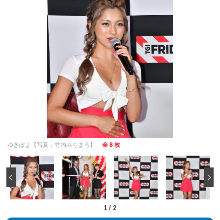
ゆきぽよ【写真：竹内みちまろ】
全 8 枚
‹
1
/
2