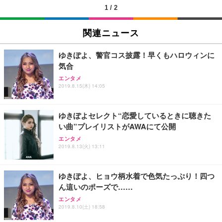
1
/
2
EIZO ビジネス向けプレミアムモニター | FlexScan
SIHOO B100 オフィスチェア／デスクチェア メッシ
Amazonベーシック ペットシーツ 厚型 ワイド 42枚
EV2740X-WT | 27.0型4K UHD・USB Type-C・ホワ
ュチェア 人間工学 疲れない ブラック
x2袋(84枚) ホワイト(吸収面:ライトブルー)
関連ニュース
イト
￥27,999
￥3,234
￥109,572
ゆきぽよ、警官コス披露！早くもハロウィンに
気合
Sezlife オフィスチェア デスクチェア 疲れない テレ
【純正品】27"ゲーミングモニター DualSense 充電
ネオ・ルーライフ ネオ・オムツ L 中型犬用 26枚入
エンタメ
ワーク チェア 強化バックレスト 30度ロッキング機
フック付き（CFI-ZDM1J）
り 単品
2019.8.15(木) 14:05
能 人間工学 椅子 腰サポート 90度跳ね上げ式アーム
レスト 3Dヘッドレスト ハンガー付き 高反発クッシ
￥49,979
￥1,800
￥7,680
ョン PCチェア 通気性メッシュ ゲーミング/勉強/事
ゆきぽよセレクト“恋愛しているときに聴きた
務用 おしゃれ パソコンチェア (ブラック)
い曲”プレイリストがAWAにて公開
Sezlife オフィスチェア デスクチェア 疲れない テレ
【整備済み品】Dell E2724HS 27インチ 液晶モニタ
Smart Basic(スマートベーシック) 【Amazon.co.jp
エンタメ
ワーク チェア 強化バックレスト 30度ロッキング機
ー フルHD（1920×1080）VA 非光沢 HDMI/DisplayP
限定】 Smart Basic アイリスオーヤマ ペットシーツ
2019.8.13(火) 13:11
能 人間工学 椅子 腰サポート 90度跳ね上げ式アーム
ort/VGA スピーカー内蔵 高さ調整 スイベル VESA対
超厚型 お徳用 ワイド 100枚入 (x 1) (ケース販売)
レスト 3Dヘッドレスト ハンガー付き 高反発クッシ
応 ComfortView ビジネス向け
￥7,680
￥15,800
￥3,670
ョン PCチェア 通気性メッシュ ゲーミング/勉強/事
ゆきぽよ、ヒョウ柄水着で色気たっぷり！四つ
務用 おしゃれ パソコンチェア (ホワイト)
ん這いのポーズで……
ANDWINT オフィスチェア デスクチェア 肘なし メ
【MiniLED/24.5inch/280Hz/FHD】GRAPHT THE S
アイリスオーヤマ ペットシーツ 超厚型 お徳用 レギ
ッシュ 通気性 ランバーサポート付き 腰サポート ガ
HOOTER Gaming Monitor 24” Essential ゲーミン
エンタメ
ュラー 200枚入【Amazon.co.jp限定】
ス圧無段階昇降 360度回転 キャスター付き コンパク
グモニター QD 24.5インチ 1ms FHD 量子ドット 残
2019.8.10(土) 18:58
ト 幅52×奥行58.5×高さ84～96cm テレワーク 在宅
像低減 (3年保証 | 輝点保証 | 日本メーカー)
￥3,731
￥4,139
￥34,980