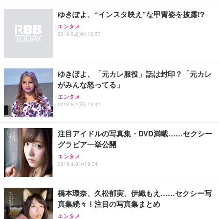
勤務 ブラック
ゆきぽよ、“インスタ映え”な甲冑姿を披露!?
エンタメ
2019.8.2(金) 13:53
ゆきぽよ、「元カレ服役」話は封印？「元カレ
がみんな怒ってる」
エンタメ
2019.8.4(日) 13:41
注目アイドルの写真集・DVD満載……セクシー
グラビア一挙公開
エンタメ
2019.4.8(月) 9:34
橋本環奈、久松郁実、伊織もえ……セクシー写
真集続々！注目の写真集まとめ
エンタメ