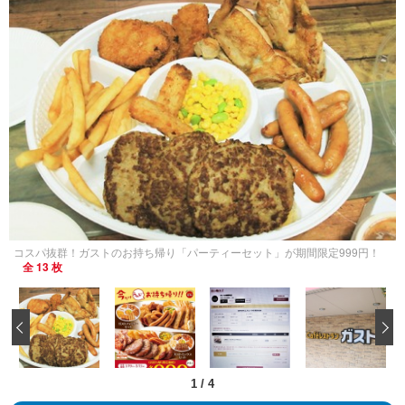
コスパ抜群！ガストのお持ち帰り「パーティーセット」が期間限定999円！
全 13 枚
‹
1
/
4