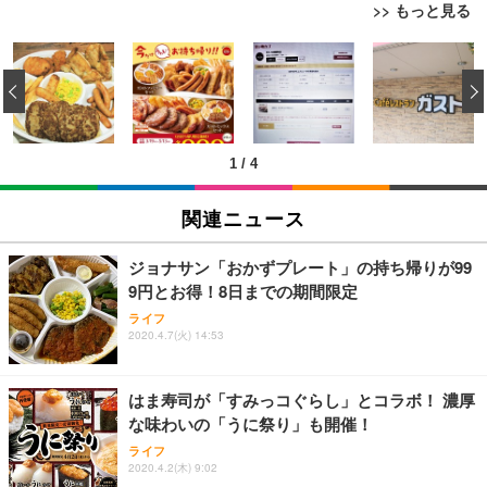
>> もっと見る
[EdoErgo] オフィスチェア 椅子 テレワーク 疲れな
EIZO ビジネス向けプレミアムモニター | FlexScan
Amazonベーシック ペットシーツ 薄型 レギュラー 1
い 跳ね上げ式アームレスト コンパクト 約105度ロッ
EV3240X-WT | 31.5型4K UHD・USB Type-C・ホワ
‹
回使い捨て 無香料 ホワイト 300枚
キング pc 事務椅子 360度回転 座面昇降 強化ナイロ
イト
ン樹脂ベース 通気性メッシュ 在宅ワーク H-WY01
￥3,373
￥5,699
￥105,595
(黒網+黒枠+黒足)
1
/
4
EIZO ビジネス向けプレミアムモニター | FlexScan
SIHOO B100 オフィスチェア／デスクチェア メッシ
Amazonベーシック ペットシーツ 厚型 ワイド 42枚
EV2740X-WT | 27.0型4K UHD・USB Type-C・ホワ
ュチェア 人間工学 疲れない ブラック
x2袋(84枚) ホワイト(吸収面:ライトブルー)
関連ニュース
イト
￥27,999
￥3,234
￥109,572
ジョナサン「おかずプレート」の持ち帰りが99
9円とお得！8日までの期間限定
Sezlife オフィスチェア デスクチェア 疲れない テレ
【純正品】27"ゲーミングモニター DualSense 充電
ネオ・ルーライフ ネオ・オムツ L 中型犬用 26枚入
ライフ
ワーク チェア 強化バックレスト 30度ロッキング機
フック付き（CFI-ZDM1J）
り 単品
2020.4.7(火) 14:53
能 人間工学 椅子 腰サポート 90度跳ね上げ式アーム
レスト 3Dヘッドレスト ハンガー付き 高反発クッシ
￥49,979
￥1,800
￥7,680
ョン PCチェア 通気性メッシュ ゲーミング/勉強/事
はま寿司が「すみっコぐらし」とコラボ！ 濃厚
務用 おしゃれ パソコンチェア (ブラック)
な味わいの「うに祭り」も開催！
Sezlife オフィスチェア デスクチェア 疲れない テレ
【整備済み品】Dell E2724HS 27インチ 液晶モニタ
Smart Basic(スマートベーシック) 【Amazon.co.jp
ライフ
ワーク チェア 強化バックレスト 30度ロッキング機
ー フルHD（1920×1080）VA 非光沢 HDMI/DisplayP
限定】 Smart Basic アイリスオーヤマ ペットシーツ
2020.4.2(木) 9:02
能 人間工学 椅子 腰サポート 90度跳ね上げ式アーム
ort/VGA スピーカー内蔵 高さ調整 スイベル VESA対
超厚型 お徳用 ワイド 100枚入 (x 1) (ケース販売)