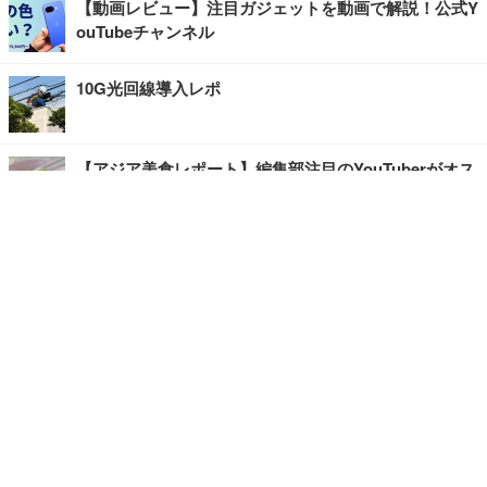
【動画レビュー】注目ガジェットを動画で解説！公式Y
ouTubeチャンネル
10G光回線導入レポ
【アジア美食レポート】編集部注目のYouTuberがオス
スメ！タイ・バンコクに行ったら食べたいグルメをチ
ェック
【エンタメRBB】注目の人にインタビュー
【坂道グループニュース】ーエンタメRBBー
今観るべきオススメ「韓国ドラマ」