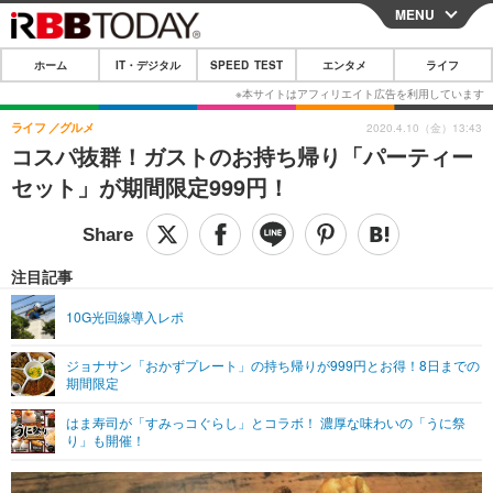
MENU
CLOSE
ホーム
IT・デジタル
SPEED TEST
エンタメ
ライフ
ホーム
IT・デジタル
ライフ
グルメ
2020.4.10（金）13:43
コスパ抜群！ガストのお持ち帰り「パーティー
IT・デジタルTOP
スマートフォン
SPEED TEST
セット」が期間限定999円！
ネタ
ガジェット・ツール
エンタメ
ショッピング
その他
エンタメTOP
映画・ドラマ
ライフ
注目記事
韓流・K-POP
韓国・芸能
ライフTOP
グルメ
リリース一覧
10G光回線導入レポ
音楽
スポーツ
ペット
ショッピング
プッシュ通知の停止方法
ジョナサン「おかずプレート」の持ち帰りが999円とお得！8日までの
期間限定
グラビア
ブログ
その他
はま寿司が「すみっコぐらし」とコラボ！ 濃厚な味わいの「うに祭
ショッピング
その他
り」も開催！