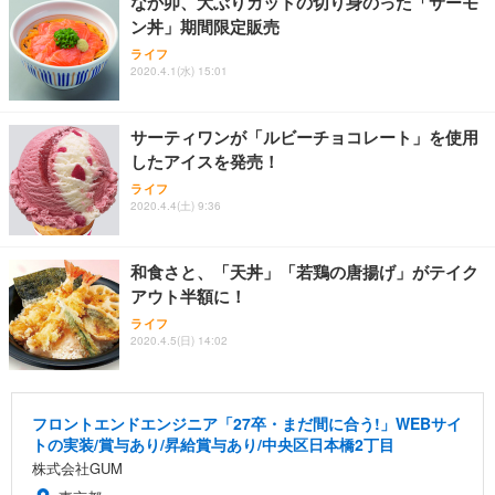
なか卯、大ぶりカットの切り身のった「サーモ
ン丼」期間限定販売
ライフ
2020.4.1(水) 15:01
サーティワンが「ルビーチョコレート」を使用
したアイスを発売！
ライフ
2020.4.4(土) 9:36
和食さと、「天丼」「若鶏の唐揚げ」がテイク
アウト半額に！
ライフ
2020.4.5(日) 14:02
フロントエンドエンジニア「27卒・まだ間に合う!」WEBサイ
トの実装/賞与あり/昇給賞与あり/中央区日本橋2丁目
株式会社GUM