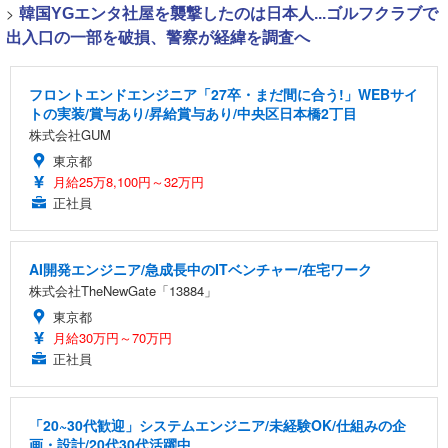
>
韓国YGエンタ社屋を襲撃したのは日本人...ゴルフクラブで
出入口の一部を破損、警察が経緯を調査へ
フロントエンドエンジニア「27卒・まだ間に合う!」WEBサイ
トの実装/賞与あり/昇給賞与あり/中央区日本橋2丁目
株式会社GUM
東京都
月給25万8,100円～32万円
正社員
AI開発エンジニア/急成長中のITベンチャー/在宅ワーク
株式会社TheNewGate「13884」
東京都
月給30万円～70万円
正社員
「20~30代歓迎」システムエンジニア/未経験OK/仕組みの企
画・設計/20代30代活躍中