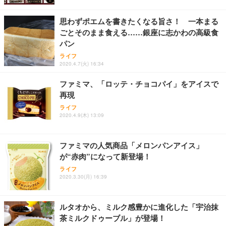
レスト 3Dヘッドレスト ハンガー付き 高反発クッシ
応 ComfortView ビジネス向け
￥7,680
￥15,800
￥3,670
ョン PCチェア 通気性メッシュ ゲーミング/勉強/事
思わずポエムを書きたくなる旨さ！ 一本まる
務用 おしゃれ パソコンチェア (ホワイト)
ごとそのまま食える……銀座に志かわの高級食
ANDWINT オフィスチェア デスクチェア 肘なし メ
【MiniLED/24.5inch/280Hz/FHD】GRAPHT THE S
アイリスオーヤマ ペットシーツ 超厚型 お徳用 レギ
パン
ッシュ 通気性 ランバーサポート付き 腰サポート ガ
HOOTER Gaming Monitor 24” Essential ゲーミン
ュラー 200枚入【Amazon.co.jp限定】
ス圧無段階昇降 360度回転 キャスター付き コンパク
グモニター QD 24.5インチ 1ms FHD 量子ドット 残
ライフ
ト 幅52×奥行58.5×高さ84～96cm テレワーク 在宅
像低減 (3年保証 | 輝点保証 | 日本メーカー)
￥3,731
2020.4.7(火) 16:34
￥4,139
￥34,980
勤務 ブラック
ファミマ、「ロッテ・チョコパイ」をアイスで
再現
ライフ
2020.4.9(木) 13:09
ファミマの人気商品「メロンパンアイス」
が“赤肉”になって新登場！
ライフ
2020.3.30(月) 16:39
ルタオから、ミルク感豊かに進化した「宇治抹
茶ミルクドゥーブル」が登場！