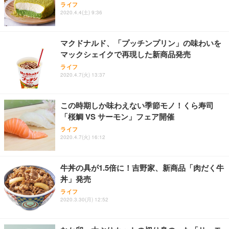
ライフ
2020.4.4(土) 9:36
マクドナルド、「プッチンプリン」の味わいを
マックシェイクで再現した新商品発売
ライフ
2020.4.7(火) 13:37
この時期しか味わえない季節モノ！くら寿司
「桜鯛 VS サーモン」フェア開催
ライフ
2020.4.7(火) 16:12
牛丼の具が1.5倍に！吉野家、新商品「肉だく牛
丼」発売
ライフ
2020.3.30(月) 12:52