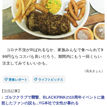
コロナ不況が叫ばれるなか、家族みんなで食べられて9
99円ならコスパも良いだろう。期間内にもう一回くらい
注文してみてもいいかも。
《高永きょん》
実食レポート
ライフトピックス
【注目記事】
>
ゴルフクラブで襲撃、BLACKPINKの10周年イベントに激
怒したファンの説も...YG本社で女性が暴れる