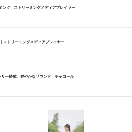
高画質ストリーミング | ストリーミングメディアプレイヤー
うな4K体験 | ストリーミングメディアプレイヤー
lexa、センサー搭載、鮮やかなサウンド｜チャコール
 跳ね上げ式アームレスト コンパクト 約105度ロッキング pc 事務椅子 360度
X-WT | 31.5型4K UHD・USB Type-C・ホワイト
い捨て 無香料 ホワイト 300枚