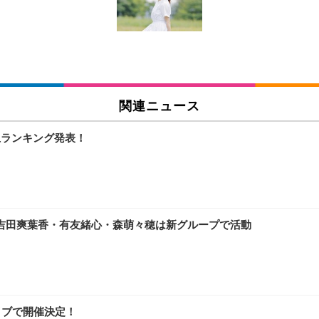
チェア 人間工学 疲れない ブラック
X-WT | 27.0型4K UHD・USB Type-C・ホワイト
(84枚) ホワイト(吸収面:ライトブルー)
関連ニュース
ワーク チェア 強化バックレスト 30度ロッキング機能 人間工学 椅子 腰サポー
付き（CFI-ZDM1J）
品
上ランキング発表！
 おしゃれ パソコンチェア (ブラック)
ワーク チェア 強化バックレスト 30度ロッキング機能 人間工学 椅子 腰サポー
D（1920×1080）VA 非光沢 HDMI/DisplayPort/VGA スピーカー内蔵 
限定】 Smart Basic アイリスオーヤマ ペットシーツ 超厚型 お徳用 ワイド 100枚入 
 おしゃれ パソコンチェア (ホワイト)
吉田爽葉香・有友緒心・森萌々穂は新グループで活動
 通気性 ランバーサポート付き 腰サポート ガス圧無段階昇降 360度回転 キャス
SHOOTER Gaming Monitor 24” Essential ゲーミングモニター QD 24.5
0枚入【Amazon.co.jp限定】
イブで開催決定！