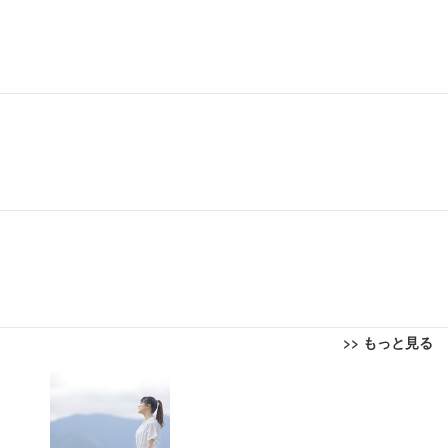
>> もっと見る
回転 座面昇降 強化ナイロン樹脂ベース 通気性メッシュ 在宅ワーク H-WY01