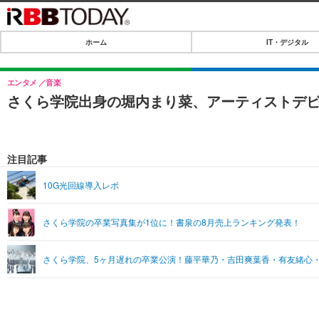
ホーム
IT・デジタル
ホーム
IT・デジタル
エンタメ
音楽
さくら学院出身の堀内まり菜、アーティストデ
IT・デジタルTOP
SPEED TEST
ネタ
エンタメ
注目記事
ショッピング
エンタメTOP
ライフ
10G光回線導入レポ
韓流・K-POP
ライフTOP
リリース一覧
さくら学院の卒業写真集が1位に！書泉の8月売上ランキング発表！
音楽
ペット
プッシュ通知の停止方法
グラビア
その他
さくら学院、5ヶ月遅れの卒業公演！藤平華乃・吉田爽葉香・有友緒心
ショッピング