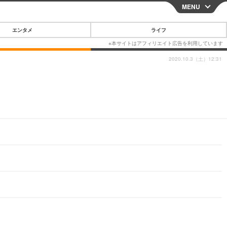
MENU
CLOSE
エンタメ
ライフ
2020.10.3（土）12:31
スマートフォン
ガジェット・ツール
その他
映画・ドラマ
韓国・芸能
グルメ
スポーツ
ショッピング
ブログ
その他