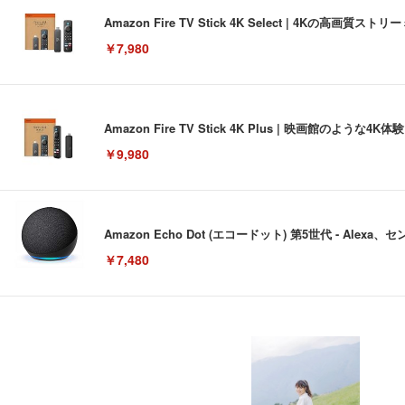
Amazon Fire TV Stick 4K Select | 4Kの
￥7,980
Amazon Fire TV Stick 4K Plus | 映画館のよ
￥9,980
Amazon Echo Dot (エコードット) 第5世代 - A
￥7,480
[EdoErgo] オフィスチェア 椅子 テレワーク 疲れない
EIZO ビジネス向けプレミアムモニター | FlexScan EV3240
Amazonベーシック ペットシーツ 薄型 レギュラー 1回使
(黒網+黒枠+黒足)
￥105,595
￥3,373
￥5,699