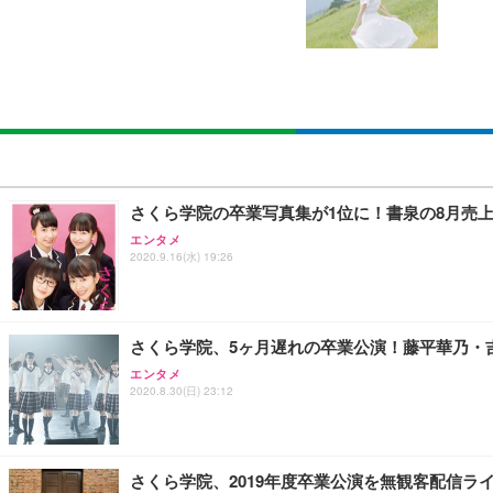
SIHOO B100 オフィスチェア／デスクチェア メッシュ
EIZO ビジネス向けプレミアムモニター | FlexScan EV2740
Amazonベーシック ペットシーツ 厚型 ワイド 42枚x2袋
￥27,999
￥109,572
￥3,234
Sezlife オフィスチェア デスクチェア 疲れない テレ
【純正品】27"ゲーミングモニター DualSense 充電フック
ネオ・ルーライフ ネオ・オムツ L 中型犬用 26枚入り 単
さくら学院の卒業写真集が1位に！書泉の8月売
ション PCチェア 通気性メッシュ ゲーミング/勉強/事務用
￥49,979
￥1,800
エンタメ
￥7,680
2020.9.16(水) 19:26
Sezlife オフィスチェア デスクチェア 疲れない テレ
【整備済み品】Dell E2724HS 27インチ 液晶モニター フルH
Smart Basic(スマートベーシック) 【Amazon.co.jp
ション PCチェア 通気性メッシュ ゲーミング/勉強/事務用
さくら学院、5ヶ月遅れの卒業公演！藤平華乃・
￥15,800
￥3,670
￥7,680
エンタメ
2020.8.30(日) 23:12
ANDWINT オフィスチェア デスクチェア 肘なし メッシュ
【MiniLED/24.5inch/280Hz/FHD】GRAPHT THE 
アイリスオーヤマ ペットシーツ 超厚型 お徳用 レギュラー 20
勤務 ブラック
さくら学院、2019年度卒業公演を無観客配信ラ