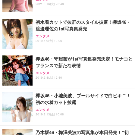
ュラー 200枚入【Amazon.co.jp限定】
ス圧無段階昇降 360度回転 キャスター付き コンパク
グモニター QD 24.5インチ 1ms FHD 量子ドット 残
2021.3.16(火) 20:40
ト 幅52×奥行58.5×高さ84～96cm テレワーク 在宅
像低減 (3年保証 | 輝点保証 | 日本メーカー)
￥3,731
￥4,139
￥34,980
勤務 ブラック
初水着カットで抜群のスタイル披露！欅坂46・
渡邉理佐の1st写真集発売
エンタメ
2019.4.9(火) 10:06
欅坂46・守屋茜が1st写真集発売決定！モナコと
フランスで新たな表情
エンタメ
2019.5.8(水) 12:40
欅坂46・小池美波、プールサイドで白ビキニ！
初の水着カット披露
エンタメ
2019.9.13(金) 10:08
乃木坂46・梅澤美波の写真集が本日発売！“初