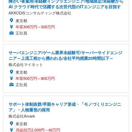
障がい者雇用/未経験インフラエンジニア/地域限定/未経験から
AI クラウド時代で活躍する次世代型のITエンジニアを目指す
AKKODiSコンサルティング株式会社
東京都
年収306万円～329万円
正社員
サーバエンジニア/ゲーム業界未経験可/サーバーサイドエンジ
ニア～上流工程から携われる/全社平均残業20時間以下～
株式会社マイネット
東京都
年収500万円～800万円
正社員
サポート体制抜群/早期キャリア形成・「モノづくりエンジニ
ア」・人物重視の採用
株式会社Amark
東京都
月給22万2,000円～40万円