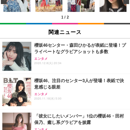
ン樹脂ベース 通気性メッシュ 在宅ワーク H-WY01
￥3,373
￥5,699
￥105,595
(黒網+黒枠+黒足)
1
/
2
EIZO ビジネス向けプレミアムモニター | FlexScan
SIHOO B100 オフィスチェア／デスクチェア メッシ
Amazonベーシック ペットシーツ 厚型 ワイド 42枚
EV2740X-WT | 27.0型4K UHD・USB Type-C・ホワ
ュチェア 人間工学 疲れない ブラック
x2袋(84枚) ホワイト(吸収面:ライトブルー)
関連ニュース
イト
￥27,999
￥3,234
￥109,572
櫻坂46センター・森田ひかるが表紙に登場！プ
ライベートなグラビアショットも多数
Sezlife オフィスチェア デスクチェア 疲れない テレ
【純正品】27"ゲーミングモニター DualSense 充電
ネオ・ルーライフ ネオ・オムツ L 中型犬用 26枚入
エンタメ
ワーク チェア 強化バックレスト 30度ロッキング機
2020.12.8(火) 20:34
フック付き（CFI-ZDM1J）
り 単品
能 人間工学 椅子 腰サポート 90度跳ね上げ式アーム
レスト 3Dヘッドレスト ハンガー付き 高反発クッシ
￥49,979
￥1,800
￥7,680
ョン PCチェア 通気性メッシュ ゲーミング/勉強/事
櫻坂46、注目のセンター3人が登場！表紙で決
務用 おしゃれ パソコンチェア (ブラック)
意感じる眼差
Sezlife オフィスチェア デスクチェア 疲れない テレ
【整備済み品】Dell E2724HS 27インチ 液晶モニタ
Smart Basic(スマートベーシック) 【Amazon.co.jp
エンタメ
ワーク チェア 強化バックレスト 30度ロッキング機
ー フルHD（1920×1080）VA 非光沢 HDMI/DisplayP
限定】 Smart Basic アイリスオーヤマ ペットシーツ
2020.11.18(水) 5:00
能 人間工学 椅子 腰サポート 90度跳ね上げ式アーム
ort/VGA スピーカー内蔵 高さ調整 スイベル VESA対
超厚型 お徳用 ワイド 100枚入 (x 1) (ケース販売)
レスト 3Dヘッドレスト ハンガー付き 高反発クッシ
応 ComfortView ビジネス向け
￥7,680
￥15,800
￥3,670
ョン PCチェア 通気性メッシュ ゲーミング/勉強/事
「彼女にしたいメンバー」1位の櫻坂46・田村
務用 おしゃれ パソコンチェア (ホワイト)
保乃、癒し系グラビアを披露
ANDWINT オフィスチェア デスクチェア 肘なし メ
【MiniLED/24.5inch/280Hz/FHD】GRAPHT THE S
アイリスオーヤマ ペットシーツ 超厚型 お徳用 レギ
ッシュ 通気性 ランバーサポート付き 腰サポート ガ
HOOTER Gaming Monitor 24” Essential ゲーミン
エンタメ