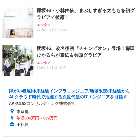
欅坂46・小林由依、まぶしすぎる太ももを初グ
ラビアで披露！
エンタメ
2019.11.28(木) 14:32
櫻坂46、改名後初『チャンピオン』登場！森田
ひかるらが表紙＆巻頭グラビア
エンタメ
2020.10.18(日) 8:47
障がい者雇用/未経験インフラエンジニア/地域限定/未経験から
AI クラウド時代で活躍する次世代型のITエンジニアを目指す
AKKODiSコンサルティング株式会社
東京都
年収306万円～329万円
正社員