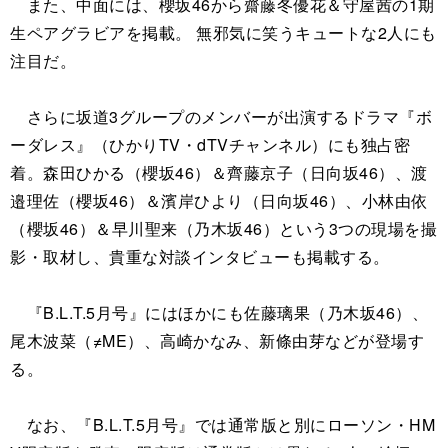
また、中面には、櫻坂46から齋藤冬優花＆守屋茜の1期
生ペアグラビアを掲載。 無邪気に笑うキュートな2人にも
注目だ。
さらに坂道3グループのメンバーが出演するドラマ『ボ
ーダレス』（ひかりTV・dTVチャンネル）にも独占密
着。森田ひかる（櫻坂46）＆齊藤京子（日向坂46）、渡
邉理佐（櫻坂46）＆濱岸ひより（日向坂46）、小林由依
（櫻坂46）＆早川聖来（乃木坂46）という3つの現場を撮
影・取材し、貴重な対談インタビューも掲載する。
『B.L.T.5月号』にはほかにも佐藤璃果（乃木坂46）、
尾木波菜（≠ME）、高崎かなみ、新條由芽などが登場す
る。
なお、『B.L.T.5月号』では通常版と別にローソン・HM