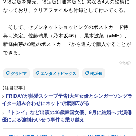
V限定版を発売。限定版は通常版とは異なる4人の絵柄に
なっており、クリアファイルも付録として付いてくる。
そして、セブンネットショッピングのポストカード特
典も決定。佐藤璃果（乃木坂46）、尾木波菜（≠ME）、
新條由芽の3種のポストカードから選んで購入することが
できる。
《松尾》
グラビア
エンタメトピックス
櫻坂46
【注目記事】
>
FRIDAYが熱愛スクープ予告!大河女優とシンガーソングラ
イター組み合わせにネットで憶測広がる
>
『トンイ』など出演の46歳韓国女優、9月に結婚へ 共演俳
優による強制わいせつ事件も乗り越え