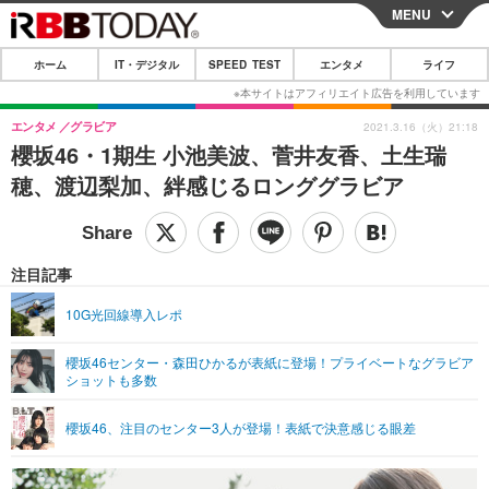
MENU
CLOSE
ホーム
IT・デジタル
SPEED TEST
エンタメ
ライフ
ホーム
IT・デジタル
エンタメ
グラビア
2021.3.16（火）21:18
櫻坂46・1期生 小池美波、菅井友香、土生瑞
IT・デジタルTOP
スマートフォン
SPEED TEST
穂、渡辺梨加、絆感じるロンググラビア
ネタ
ガジェット・ツール
エンタメ
ショッピング
その他
エンタメTOP
映画・ドラマ
ライフ
注目記事
韓流・K-POP
韓国・芸能
ライフTOP
グルメ
リリース一覧
10G光回線導入レポ
音楽
スポーツ
ペット
ショッピング
プッシュ通知の停止方法
櫻坂46センター・森田ひかるが表紙に登場！プライベートなグラビア
ショットも多数
グラビア
ブログ
その他
ショッピング
その他
櫻坂46、注目のセンター3人が登場！表紙で決意感じる眼差