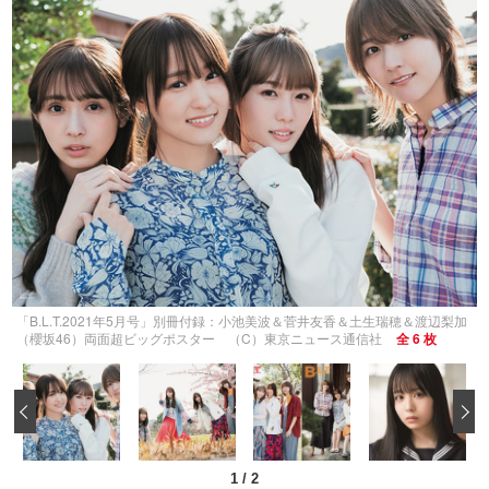
「B.L.T.2021年5月号」別冊付録：小池美波＆菅井友香＆土生瑞穂＆渡辺梨加
（櫻坂46）両面超ビッグポスター （C）東京ニュース通信社
全 6 枚
‹
1
/
2