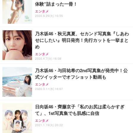
体験”詰まった一冊！
エンタメ
2020.9.29(火) 10:55
乃木坂46・秋元真夏、セカンド写真集『しあわ
せにしたい』明日発売！先行カットを一挙まと
め
エンタメ
2020.4.7(火) 16:08
乃木坂46・与田祐希の2nd写真集が発売中！公
式ツイッターでオフショット動画も
エンタメ
2020.3.11(水) 16:07
日向坂46・齊藤京子「私のお尻は柔らかすぎ
て」、1st写真集でも肌感に自信
エンタメ
2021.1.19(火) 20:22