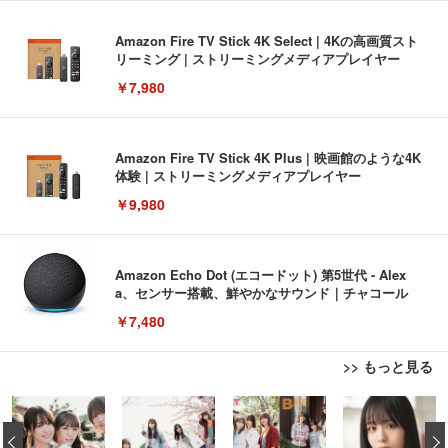
Amazon Fire TV Stick 4K Select | 4Kの高画質スト
リーミング | ストリーミングメディアプレイヤー
￥7,980
Amazon Fire TV Stick 4K Plus | 映画館のような4K
体験 | ストリーミングメディアプレイヤー
￥9,980
Amazon Echo Dot (エコードット) 第5世代 - Alex
a、センサー搭載、鮮やかなサウンド｜チャコール
￥7,480
>> もっと見る
[EdoErgo] オフィスチェア 椅子 テレワーク 疲れな
EIZO ビジネス向けプレミアムモニター | FlexScan
Amazonベーシック ペットシーツ 薄型 レギュラー 1
い 跳ね上げ式アームレスト コンパクト 約105度ロッ
EV3240X-WT | 31.5型4K UHD・USB Type-C・ホワ
‹
回使い捨て 無香料 ホワイト 300枚
キング pc 事務椅子 360度回転 座面昇降 強化ナイロ
イト