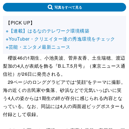
写真をすべて見る
【PICK UP】
※【連載】はるなのテレワーク環境構築
※YouTuber・クリエイター達の秀逸環境をチェック
※芸能・エンタメ最新ニュース
櫻坂46の1期生、小池美波、菅井友香、土生瑞穂、渡辺
梨加の4人が表紙を飾る『B.L.T.5月号』（東京ニュース通
信社）が26日に発売される。
29ページのロンググラビアでは“笑顔”をテーマに撮影。
海の近くの古民家や集落、砂浜などで元気いっぱいに笑
う4人の姿からは1期生の絆が存分に感じられる内容とな
っている。なお、同誌には4人の両面超ビッグポスターも
付録として収録。