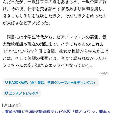
んだったが、一度はプロの道をあきらめ、一般企業に就
職。その後、仕事を突き詰めすぎるあまり体調を崩し、
引きこもり生活を経験した彼女。そんな彼女を救ったの
が大好きなピアノだった。
同書には小学生時代から、ピアノレッスンの裏側、音
大受験秘話や現在の活動まで、ハラミちゃんの“これま
で”と“これから”が1冊に凝縮。彼女が挫折から学んだこと
とは、そして笑顔の秘密とは。今まで語られなかったハ
ラミちゃんの姿が知れるエッセイとなっている。
《松尾》
KADOKAWA（角川書店、角川グループホールディングス）
エンタメトピックス
【注目記事】
>
夏帆が朝ドラ初出演!連続テレビ小説『巡るスワン』新キャ