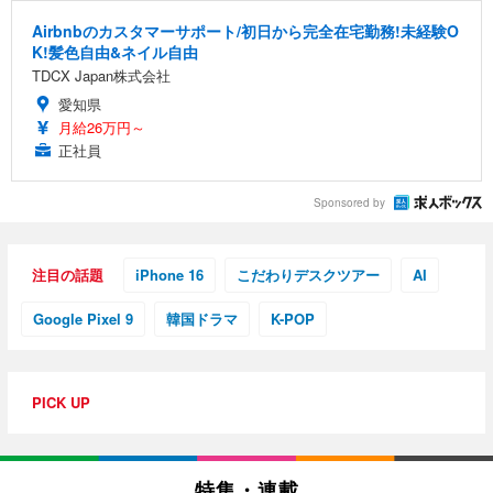
Airbnbのカスタマーサポート/初日から完全在宅勤務!未経験O
K!髪色自由&ネイル自由
TDCX Japan株式会社
愛知県
月給26万円～
正社員
Sponsored by
注目の話題
iPhone 16
こだわりデスクツアー
AI
Google Pixel 9
韓国ドラマ
K-POP
PICK UP
特集・連載