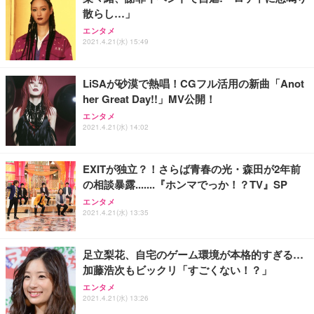
散らし…」
エンタメ
2021.4.21(水) 15:49
LiSAが砂漠で熱唱！CGフル活用の新曲「Anot
her Great Day!!」MV公開！
エンタメ
2021.4.21(水) 14:02
EXITが独立？！さらば青春の光・森田が2年前
の相談暴露.......『ホンマでっか！？TV』SP
エンタメ
2021.4.21(水) 13:35
足立梨花、自宅のゲーム環境が本格的すぎる…
加藤浩次もビックリ「すごくない！？」
エンタメ
2021.4.21(水) 13:26