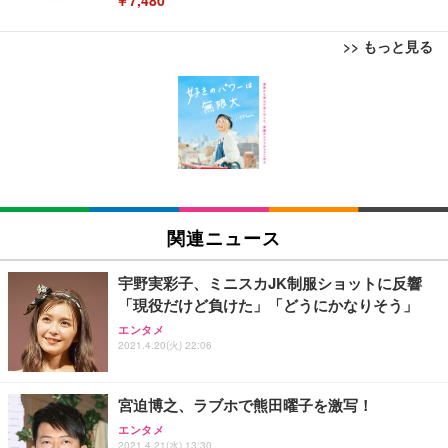
￥7,480
>> もっと見る
[EdoErgo] オフィスチェア 椅子 テレワーク 疲れな
EIZO ビジネス向けプレミアムモニター | FlexScan
Amazonベーシック ペットシーツ 薄型 レギュラー 1
い 跳ね上げ式アームレスト コンパクト 約105度ロッ
EV3240X-WT | 31.5型4K UHD・USB Type-C・ホワ
回使い捨て 無香料 ホワイト 300枚
キング pc 事務椅子 360度回転 座面昇降 強化ナイロ
イト
ン樹脂ベース 通気性メッシュ 在宅ワーク H-WY01
￥3,373
￥5,699
￥105,595
(黒網+黒枠+黒足)
EIZO ビジネス向けプレミアムモニター | FlexScan
SIHOO B100 オフィスチェア／デスクチェア メッシ
Amazonベーシック ペットシーツ 厚型 ワイド 42枚
EV2740X-WT | 27.0型4K UHD・USB Type-C・ホワ
ュチェア 人間工学 疲れない ブラック
x2袋(84枚) ホワイト(吸収面:ライトブルー)
関連ニュース
イト
￥27,999
￥3,234
￥109,572
宇野実彩子、ミニスカJK制服ショットに反響
「現役だけど負けた」「どうにかなりそう」
Sezlife オフィスチェア デスクチェア 疲れない テレ
【純正品】27"ゲーミングモニター DualSense 充電
ネオ・ルーライフ ネオ・オムツ L 中型犬用 26枚入
エンタメ
ワーク チェア 強化バックレスト 30度ロッキング機
フック付き（CFI-ZDM1J）
り 単品
2021.4.20(火) 22:06
能 人間工学 椅子 腰サポート 90度跳ね上げ式アーム
レスト 3Dヘッドレスト ハンガー付き 高反発クッシ
￥49,979
￥1,800
￥7,680
ョン PCチェア 通気性メッシュ ゲーミング/勉強/事
宮迫博之、ラブホで熊田曜子を激写！
務用 おしゃれ パソコンチェア (ブラック)
エンタメ
Sezlife オフィスチェア デスクチェア 疲れない テレ
【整備済み品】Dell E2724HS 27インチ 液晶モニタ
Smart Basic(スマートベーシック) 【Amazon.co.jp
2021.4.21(水) 13:30