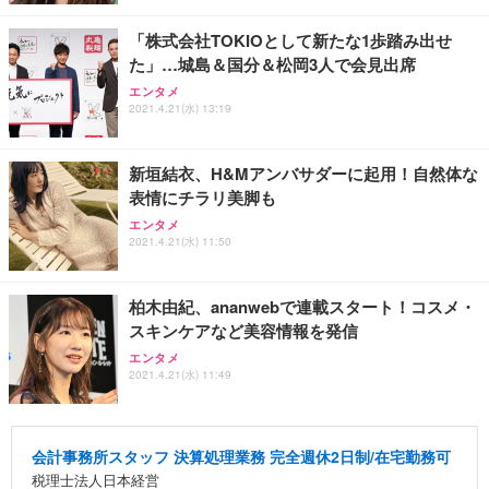
「株式会社TOKIOとして新たな1歩踏み出せ
た」…城島＆国分＆松岡3人で会見出席
エンタメ
2021.4.21(水) 13:19
新垣結衣、H&Mアンバサダーに起用！自然体な
表情にチラリ美脚も
エンタメ
2021.4.21(水) 11:50
柏木由紀、ananwebで連載スタート！コスメ・
スキンケアなど美容情報を発信
エンタメ
2021.4.21(水) 11:49
会計事務所スタッフ 決算処理業務 完全週休2日制/在宅勤務可
税理士法人日本経営