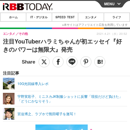
MENU
CLOSE
ホーム
IT・デジタル
SPEED TEST
エンタメ
ライフ
ホーム
IT・デジタル
エンタメ
その他
2021.4.21（水）20:52
注目YouTuberハラミちゃんが初エッセイ『好
IT・デジタルTOP
スマートフォン
SPEED TEST
きのパワーは無限大』発売
ネタ
ガジェット・ツール
エンタメ
ショッピング
その他
エンタメTOP
映画・ドラマ
ライフ
注目記事
韓流・K-POP
韓国・芸能
ライフTOP
グルメ
リリース一覧
10G光回線導入レポ
音楽
スポーツ
ペット
ショッピング
プッシュ通知の停止方法
宇野実彩子、ミニスカJK制服ショットに反響「現役だけど負けた」
「どうにかなりそう」
グラビア
ブログ
その他
ショッピング
その他
宮迫博之、ラブホで熊田曜子を激写！