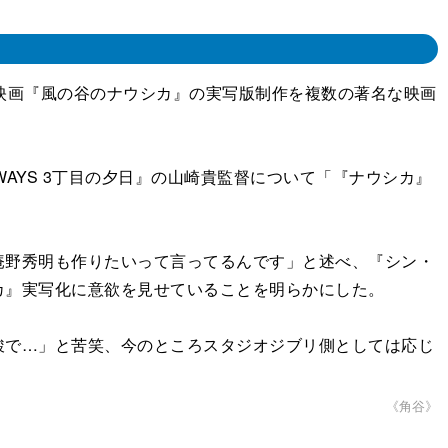
映画『風の谷のナウシカ』の実写版制作を複数の著名な映画
YS 3丁目の夕日』の山崎貴監督について「『ナウシカ』
野秀明も作りたいって言ってるんです」と述べ、『シン・
カ』実写化に意欲を見せていることを明らかにした。
で…」と苦笑、今のところスタジオジブリ側としては応じ
《角谷》