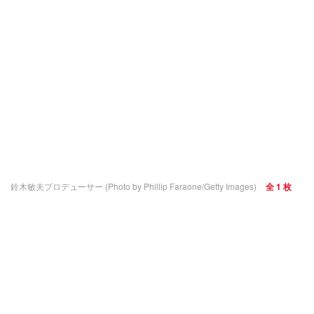
鈴木敏夫プロデューサー (Photo by Phillip Faraone/Getty Images)
全 1 枚