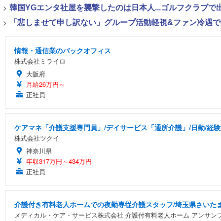
>
韓国YGエンタ社屋を襲撃したのは日本人...ゴルフクラブ
>
「悲しませて申し訳ない」グループ活動軽視&ファン冷遇で批
情報・通信業のバックオフィス
株式会社ミライロ
大阪府
月給26万円～
正社員
ケアマネ「介護支援専門員」/デイサービス「通所介護」/日勤/経験
株式会社ツクイ
神奈川県
年収317万円～434万円
正社員
介護付き有料老人ホームでの夜勤専従介護スタッフ/埼玉県さいた
メディカル・ケア・サービス株式会社 介護付有料老人ホーム アンサン