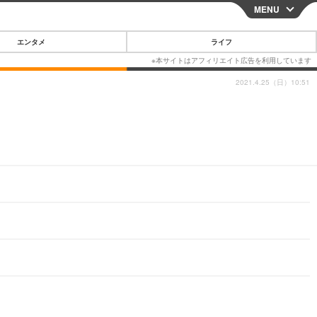
MENU
CLOSE
エンタメ
ライフ
2021.4.25（日）10:51
スマートフォン
ガジェット・ツール
その他
映画・ドラマ
韓国・芸能
グルメ
スポーツ
ショッピング
ブログ
その他