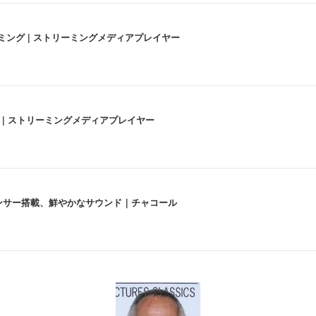
高画質ストリーミング | ストリーミングメディアプレイヤー
うな4K体験 | ストリーミングメディアプレイヤー
lexa、センサー搭載、鮮やかなサウンド｜チャコール
 跳ね上げ式アームレスト コンパクト 約105度ロッキング pc 事務椅子 360度
X-WT | 31.5型4K UHD・USB Type-C・ホワイト
い捨て 無香料 ホワイト 300枚