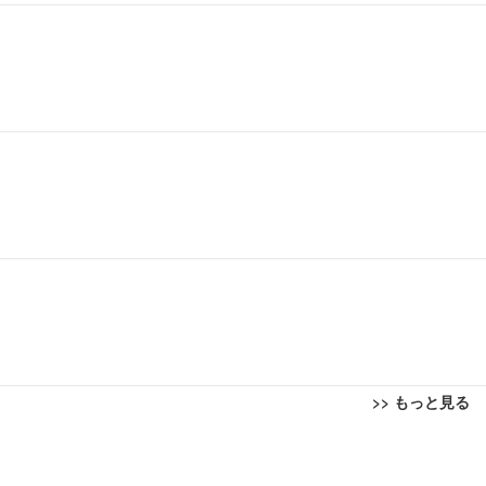
>> もっと見る
回転 座面昇降 強化ナイロン樹脂ベース 通気性メッシュ 在宅ワーク H-WY01