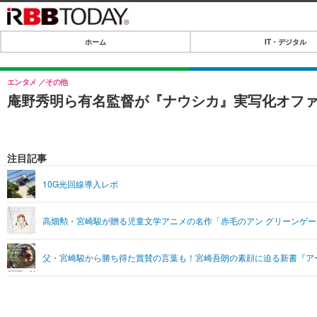
ホーム
IT・デジタル
ホーム
IT・デジタル
エンタメ
その他
庵野秀明ら有名監督が『ナウシカ』実写化オフ
IT・デジタルTOP
SPEED TEST
ネタ
エンタメ
注目記事
ショッピング
エンタメTOP
ライフ
10G光回線導入レポ
韓流・K-POP
ライフTOP
リリース一覧
高畑勲・宮崎駿が贈る児童文学アニメの名作「赤毛のアン グリーンゲー
音楽
ペット
プッシュ通知の停止方法
グラビア
その他
父・宮崎駿から勝ち得た賞賛の言葉も！宮崎吾朗の素顔に迫る新書『ア
ショッピング