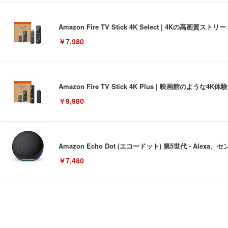
Amazon Fire TV Stick 4K Select | 4Kの
￥7,980
Amazon Fire TV Stick 4K Plus | 映画館のよ
￥9,980
Amazon Echo Dot (エコードット) 第5世代 - A
￥7,480
[EdoErgo] オフィスチェア 椅子 テレワーク 疲れない
EIZO ビジネス向けプレミアムモニター | FlexScan EV3240
Amazonベーシック ペットシーツ 薄型 レギュラー 1回使
(黒網+黒枠+黒足)