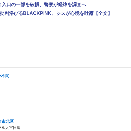
で出入口の一部を破損、警察が経緯を調査へ
判浴びるBLACKPINK、ジスが心境を吐露【全文】
:不問
ま市北区
ブル大宮日進