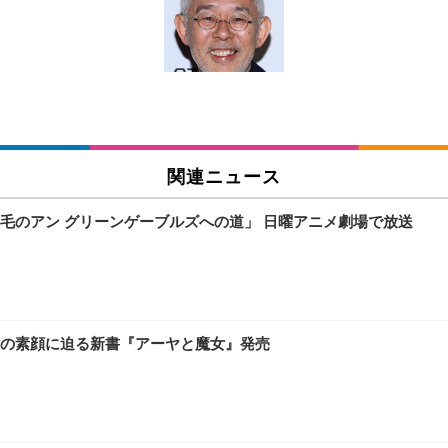
チェア 人間工学 疲れない ブラック
X-WT | 27.0型4K UHD・USB Type-C・ホワイト
(84枚) ホワイト(吸収面:ライトブルー)
関連ニュース
ワーク チェア 強化バックレスト 30度ロッキング機能 人間工学 椅子 腰サポー
付き（CFI-ZDM1J）
品
毛のアン グリーンゲーブルズへの道」 日曜アニメ劇場で放送
 おしゃれ パソコンチェア (ブラック)
ワーク チェア 強化バックレスト 30度ロッキング機能 人間工学 椅子 腰サポー
D（1920×1080）VA 非光沢 HDMI/DisplayPort/VGA スピーカー内蔵 
限定】 Smart Basic アイリスオーヤマ ペットシーツ 超厚型 お徳用 ワイド 100枚入 
 おしゃれ パソコンチェア (ホワイト)
の素顔に迫る新書『アーヤと魔女』発売
 通気性 ランバーサポート付き 腰サポート ガス圧無段階昇降 360度回転 キャス
SHOOTER Gaming Monitor 24” Essential ゲーミングモニター QD 24.5
0枚入【Amazon.co.jp限定】