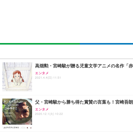
￥105,595
￥3,373
￥5,699
SIHOO B100 オフィスチェア／デスクチェア メッシュ
EIZO ビジネス向けプレミアムモニター | FlexScan EV2740
Amazonベーシック ペットシーツ 厚型 ワイド 42枚x2袋
￥27,999
￥109,572
￥3,234
Sezlife オフィスチェア デスクチェア 疲れない テレ
【純正品】27"ゲーミングモニター DualSense 充電フック
ネオ・ルーライフ ネオ・オムツ L 中型犬用 26枚入り 単
高畑勲・宮崎駿が贈る児童文学アニメの名作「赤
ション PCチェア 通気性メッシュ ゲーミング/勉強/事務用
￥49,979
￥1,800
エンタメ
￥7,680
2021.4.4(日) 11:51
Sezlife オフィスチェア デスクチェア 疲れない テレ
【整備済み品】Dell E2724HS 27インチ 液晶モニター フルH
Smart Basic(スマートベーシック) 【Amazon.co.jp
ション PCチェア 通気性メッシュ ゲーミング/勉強/事務用
父・宮崎駿から勝ち得た賞賛の言葉も！宮崎吾朗
￥15,800
￥3,670
￥7,680
エンタメ
2020.12.1(火) 10:22
ANDWINT オフィスチェア デスクチェア 肘なし メッシュ
【MiniLED/24.5inch/280Hz/FHD】GRAPHT THE 
アイリスオーヤマ ペットシーツ 超厚型 お徳用 レギュラー 20