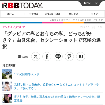
MENU
CLOSE
ホーム
IT・デジタル
SPEED TEST
エンタメ
ライフ
ホーム
IT・デジタル
エンタメ
グラビア
2021.5.5（水）16:32
「グラビアの私とおうちの私、どっちが好
IT・デジタルTOP
スマートフォン
SPEED TEST
き？」由良朱合、セクシーショットで究極の選
ネタ
ガジェット・ツール
択
エンタメ
ショッピング
その他
エンタメTOP
映画・ドラマ
ライフ
韓流・K-POP
韓国・芸能
注目記事
ライフTOP
グルメ
リリース一覧
音楽
スポーツ
10G光回線導入レポ
ペット
ショッピング
プッシュ通知の停止方法
グラビア
ブログ
その他
元STU48・由良朱合、柔肌セクシーなビキニショット！「グラマラ
ス」「攻めてる!!」
ショッピング
その他
長谷川京子、衝撃の写真集が2度目の重版！胸元セクシーな表紙で限
定販売