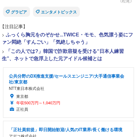
《松尾》
グラビア
エンタメトピックス
【注目記事】
>
ふっくら胸元をのぞかせ...TWICE・モモ、色気漂う姿にフ
ァン悶絶「すんごい」「気絶しちゃう」
>
「この人では?」韓国で詐欺容疑を受ける“日本人練習
生”、ネットで急浮上した元アイドル候補とは
公共分野のDX推進支援/セールスエンジニア/大手通信事業会
社/東京都
NTT東日本株式会社
東京都
年収500万円～1,040万円
正社員
「正社員前提」即日開始歓迎/人気のIT業界/長く働ける環境
アデコ株式会社