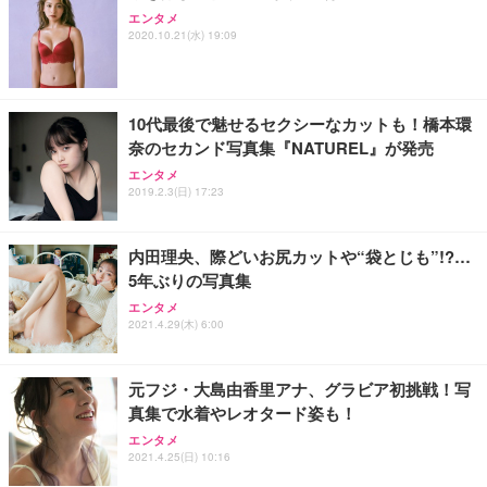
エンタメ
2020.10.21(水) 19:09
10代最後で魅せるセクシーなカットも！橋本環
奈のセカンド写真集『NATUREL』が発売
エンタメ
2019.2.3(日) 17:23
内田理央、際どいお尻カットや“袋とじも”!?…
5年ぶりの写真集
エンタメ
2021.4.29(木) 6:00
元フジ・大島由香里アナ、グラビア初挑戦！写
真集で水着やレオタード姿も！
エンタメ
2021.4.25(日) 10:16