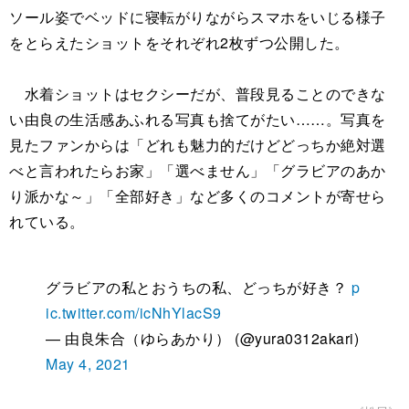
ソール姿でベッドに寝転がりながらスマホをいじる様子
をとらえたショットをそれぞれ2枚ずつ公開した。
水着ショットはセクシーだが、普段見ることのできな
い由良の生活感あふれる写真も捨てがたい……。写真を
見たファンからは「どれも魅力的だけどどっちか絶対選
べと言われたらお家」「選べません」「グラビアのあか
り派かな～」「全部好き」など多くのコメントが寄せら
れている。
グラビアの私とおうちの私、どっちが好き？
p
ic.twitter.com/icNhYlacS9
— 由良朱合（ゆらあかり） (@yura0312akari)
May 4, 2021