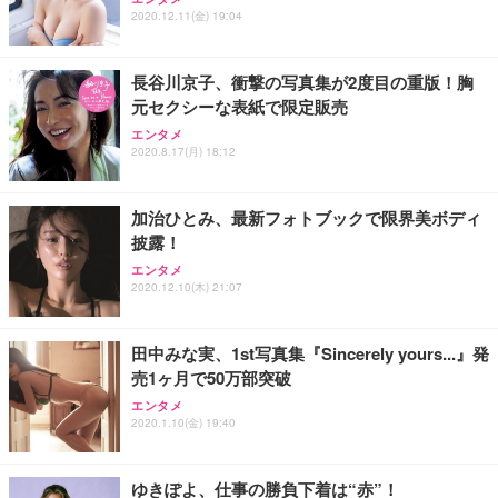
ワーク チェア 強化バックレスト 30度ロッキング機
フック付き（CFI-ZDM1J）
り 単品
2020.12.11(金) 19:04
能 人間工学 椅子 腰サポート 90度跳ね上げ式アーム
レスト 3Dヘッドレスト ハンガー付き 高反発クッシ
￥49,979
￥1,800
￥7,680
ョン PCチェア 通気性メッシュ ゲーミング/勉強/事
長谷川京子、衝撃の写真集が2度目の重版！胸
務用 おしゃれ パソコンチェア (ブラック)
元セクシーな表紙で限定販売
Sezlife オフィスチェア デスクチェア 疲れない テレ
【整備済み品】Dell E2724HS 27インチ 液晶モニタ
Smart Basic(スマートベーシック) 【Amazon.co.jp
エンタメ
ワーク チェア 強化バックレスト 30度ロッキング機
ー フルHD（1920×1080）VA 非光沢 HDMI/DisplayP
限定】 Smart Basic アイリスオーヤマ ペットシーツ
2020.8.17(月) 18:12
能 人間工学 椅子 腰サポート 90度跳ね上げ式アーム
ort/VGA スピーカー内蔵 高さ調整 スイベル VESA対
超厚型 お徳用 ワイド 100枚入 (x 1) (ケース販売)
レスト 3Dヘッドレスト ハンガー付き 高反発クッシ
応 ComfortView ビジネス向け
￥7,680
￥15,800
￥3,670
ョン PCチェア 通気性メッシュ ゲーミング/勉強/事
加治ひとみ、最新フォトブックで限界美ボディ
務用 おしゃれ パソコンチェア (ホワイト)
披露！
ANDWINT オフィスチェア デスクチェア 肘なし メ
【MiniLED/24.5inch/280Hz/FHD】GRAPHT THE S
アイリスオーヤマ ペットシーツ 超厚型 お徳用 レギ
ッシュ 通気性 ランバーサポート付き 腰サポート ガ
HOOTER Gaming Monitor 24” Essential ゲーミン
エンタメ
ュラー 200枚入【Amazon.co.jp限定】
ス圧無段階昇降 360度回転 キャスター付き コンパク
グモニター QD 24.5インチ 1ms FHD 量子ドット 残
2020.12.10(木) 21:07
ト 幅52×奥行58.5×高さ84～96cm テレワーク 在宅
像低減 (3年保証 | 輝点保証 | 日本メーカー)
￥3,731
￥4,139
￥34,980
勤務 ブラック
田中みな実、1st写真集『Sincerely yours...』発
売1ヶ月で50万部突破
エンタメ
2020.1.10(金) 19:40
ゆきぽよ、仕事の勝負下着は“赤”！