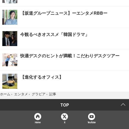
【坂道グループニュース】ーエンタメRBBー
今観るべきオススメ「韓国ドラマ」
快適デスクのヒントが満載！こだわりデスクツアー
【進化するオフィス】
記事
ホーム
›
エンタメ
›
グラビア
›
TOP
Home
X
YouTube