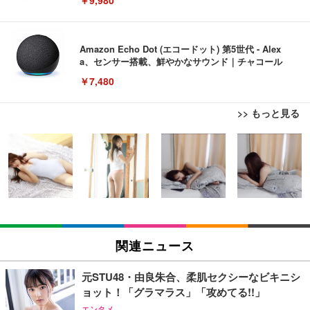
￥9,980
Amazon Echo Dot (エコードット) 第5世代 - Alex
a、センサー搭載、鮮やかなサウンド｜チャコール
￥7,480
>> もっと見る
[EdoErgo] オフィスチェア 椅子 テレワーク 疲れな
EIZO ビジネス向けプレミアムモニター | FlexScan
Amazonベーシック ペットシーツ 薄型 レギュラー 1
い 跳ね上げ式アームレスト コンパクト 約105度ロッ
EV3240X-WT | 31.5型4K UHD・USB Type-C・ホワ
回使い捨て 無香料 ホワイト 300枚
キング pc 事務椅子 360度回転 座面昇降 強化ナイロ
イト
ン樹脂ベース 通気性メッシュ 在宅ワーク H-WY01
￥3,373
￥5,699
￥105,595
(黒網+黒枠+黒足)
EIZO ビジネス向けプレミアムモニター | FlexScan
SIHOO B100 オフィスチェア／デスクチェア メッシ
Amazonベーシック ペットシーツ 厚型 ワイド 42枚
EV2740X-WT | 27.0型4K UHD・USB Type-C・ホワ
ュチェア 人間工学 疲れない ブラック
x2袋(84枚) ホワイト(吸収面:ライトブルー)
関連ニュース
イト
￥27,999
￥3,234
￥109,572
元STU48・由良朱合、柔肌セクシーなビキニシ
ョット！「グラマラス」「攻めてる!!」
Sezlife オフィスチェア デスクチェア 疲れない テレ
【純正品】27"ゲーミングモニター DualSense 充電
ネオ・ルーライフ ネオ・オムツ L 中型犬用 26枚入
エンタメ