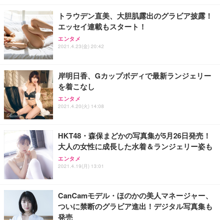
トラウデン直美、大胆肌露出のグラビア披露！
エッセイ連載もスタート！
エンタメ
2021.4.23(金) 20:42
岸明日香、Gカップボディで最新ランジェリー
を着こなし
エンタメ
2021.4.20(火) 14:08
HKT48・森保まどかの写真集が5月26日発売！
大人の女性に成長した水着＆ランジェリー姿も
エンタメ
2021.4.19(月) 13:01
CanCamモデル・ほのかの美人マネージャー、
ついに禁断のグラビア進出！デジタル写真集も
発売