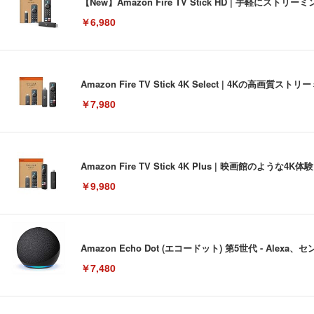
【New】Amazon Fire TV Stick HD | 手軽
￥6,980
Amazon Fire TV Stick 4K Select | 4Kの
￥7,980
Amazon Fire TV Stick 4K Plus | 映画館のよ
￥9,980
Amazon Echo Dot (エコードット) 第5世代 - A
￥7,480