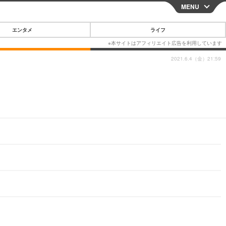
MENU
CLOSE
エンタメ
ライフ
2021.6.4（金）21:59
スマートフォン
ガジェット・ツール
その他
映画・ドラマ
韓国・芸能
グルメ
スポーツ
ショッピング
ブログ
その他