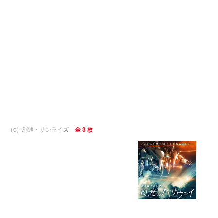
（c）創通・サンライズ
全 3 枚