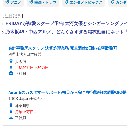
アニメ
映画・ドラマ
エンタメトピックス
ガンダ
【注目記事】
>
FRIDAYが熱愛スクープ予告!大河女優とシンガーソング
>
乃木坂46・中西アルノ、どんくさすぎる浴衣動画にネット「
会計事務所スタッフ 決算処理業務 完全週休2日制/在宅勤務可
税理士法人日本経営
大阪府
月給20万円～30万円
正社員
Airbnbのカスタマーサポート/初日から完全在宅勤務!未経験OK!
TDCX Japan株式会社
神奈川県
月給26万円～
正社員