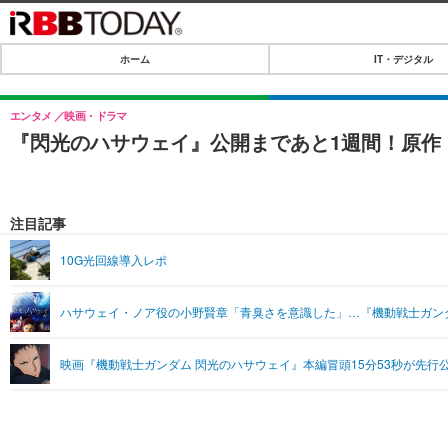
ホーム
IT・デジタル
ホーム
IT・デジタル
エンタメ
映画・ドラマ
『閃光のハサウェイ』公開まであと1週間！原作
IT・デジタルTOP
SPEED TEST
ネタ
エンタメ
注目記事
ショッピング
エンタメTOP
ライフ
10G光回線導入レポ
韓流・K-POP
ライフTOP
リリース一覧
ハサウェイ・ノア役の小野賢章「青臭さを意識した」…『機動戦士ガン
音楽
ペット
プッシュ通知の停止方法
グラビア
その他
映画『機動戦士ガンダム 閃光のハサウェイ』本編冒頭15分53秒が先行
ショッピング