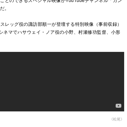
のできるスペシャル映像がYouTubeチャンネル「ガン
能だ。
・スレッグ役の諏訪部順一が登壇する特別映像（事前収録）
ーシネマでハサウェイ・ノア役の小野、村瀬修功監督、小形
《松尾》