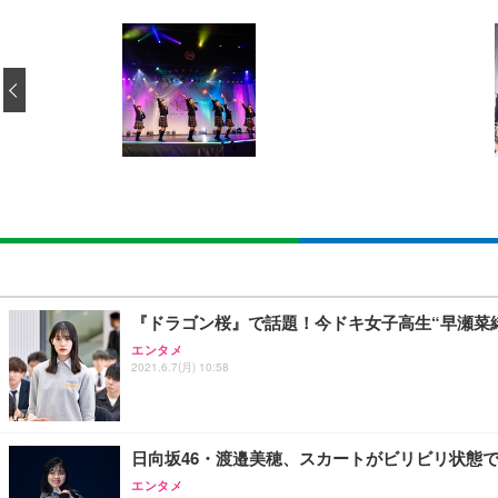
[EdoErgo] オフィスチェア 椅子 テレワーク 疲れない
EIZO ビジネス向けプレミアムモニター | FlexScan EV3240
Amazonベーシック ペットシーツ 薄型 レギュラー 1回使
(黒網+黒枠+黒足)
‹
￥105,595
￥3,373
￥5,699
SIHOO B100 オフィスチェア／デスクチェア メッシュ
EIZO ビジネス向けプレミアムモニター | FlexScan EV2740
Amazonベーシック ペットシーツ 厚型 ワイド 42枚x2袋
￥27,999
￥109,572
￥3,234
Sezlife オフィスチェア デスクチェア 疲れない テレ
【純正品】27"ゲーミングモニター DualSense 充電フック
ネオ・ルーライフ ネオ・オムツ L 中型犬用 26枚入り 単
『ドラゴン桜』で話題！今ドキ女子高生“早瀬菜
ション PCチェア 通気性メッシュ ゲーミング/勉強/事務用
￥49,979
￥1,800
エンタメ
￥7,680
2021.6.7(月) 10:58
Sezlife オフィスチェア デスクチェア 疲れない テレ
【整備済み品】Dell E2724HS 27インチ 液晶モニター フルH
Smart Basic(スマートベーシック) 【Amazon.co.jp
ション PCチェア 通気性メッシュ ゲーミング/勉強/事務用
日向坂46・渡邉美穂、スカートがビリビリ状態
￥15,800
￥3,670
￥7,680
エンタメ