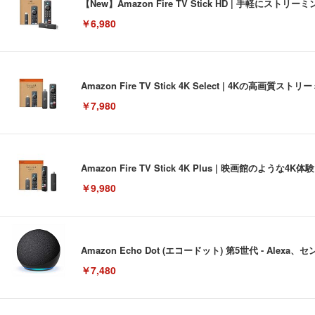
【New】Amazon Fire TV Stick HD | 手軽
￥6,980
Amazon Fire TV Stick 4K Select | 4Kの
￥7,980
Amazon Fire TV Stick 4K Plus | 映画館のよ
￥9,980
Amazon Echo Dot (エコードット) 第5世代 - A
￥7,480