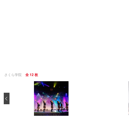
さくら学院
全 12 枚
‹