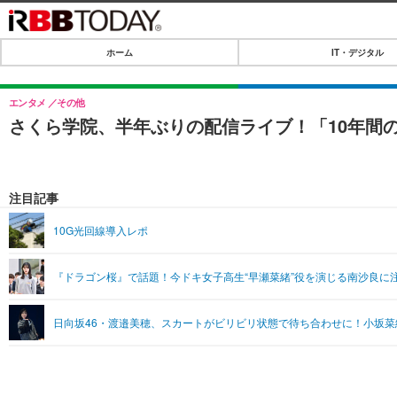
ホーム
IT・デジタル
ホーム
IT・デジタル
エンタメ
その他
さくら学院、半年ぶりの配信ライブ！「10年間
IT・デジタルTOP
SPEED TEST
ネタ
エンタメ
注目記事
ショッピング
エンタメTOP
ライフ
10G光回線導入レポ
韓流・K-POP
ライフTOP
リリース一覧
『ドラゴン桜』で話題！今ドキ女子高生“早瀬菜緒”役を演じる南沙良に
音楽
ペット
プッシュ通知の停止方法
グラビア
その他
日向坂46・渡邉美穂、スカートがビリビリ状態で待ち合わせに！小坂菜
ショッピング