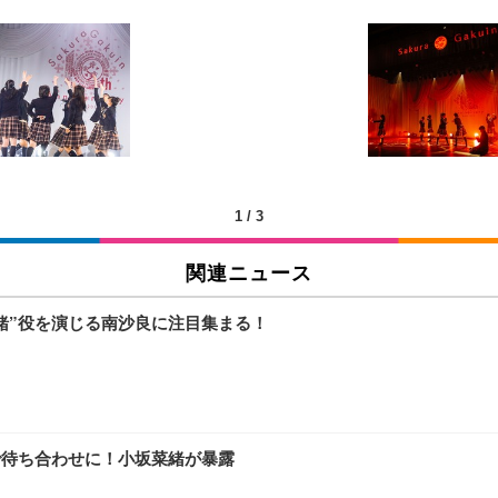
 跳ね上げ式アームレスト コンパクト 約105度ロッキング pc 事務椅子 360度
X-WT | 31.5型4K UHD・USB Type-C・ホワイト
い捨て 無香料 ホワイト 300枚
チェア 人間工学 疲れない ブラック
X-WT | 27.0型4K UHD・USB Type-C・ホワイト
(84枚) ホワイト(吸収面:ライトブルー)
1
/
3
関連ニュース
ワーク チェア 強化バックレスト 30度ロッキング機能 人間工学 椅子 腰サポー
付き（CFI-ZDM1J）
品
緒”役を演じる南沙良に注目集まる！
 おしゃれ パソコンチェア (ブラック)
ワーク チェア 強化バックレスト 30度ロッキング機能 人間工学 椅子 腰サポー
D（1920×1080）VA 非光沢 HDMI/DisplayPort/VGA スピーカー内蔵 
限定】 Smart Basic アイリスオーヤマ ペットシーツ 超厚型 お徳用 ワイド 100枚入 
 おしゃれ パソコンチェア (ホワイト)
で待ち合わせに！小坂菜緒が暴露