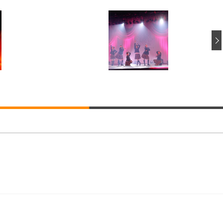
回転 座面昇降 強化ナイロン樹脂ベース 通気性メッシュ 在宅ワーク H-WY01
ト 90度跳ね上げ式アームレスト 3Dヘッドレスト ハンガー付き 高反発クッ
ト 90度跳ね上げ式アームレスト 3Dヘッドレスト ハンガー付き 高反発クッ
高さ調整 スイベル VESA対応 ComfortView ビジネス向け
(x 1) (ケース販売)