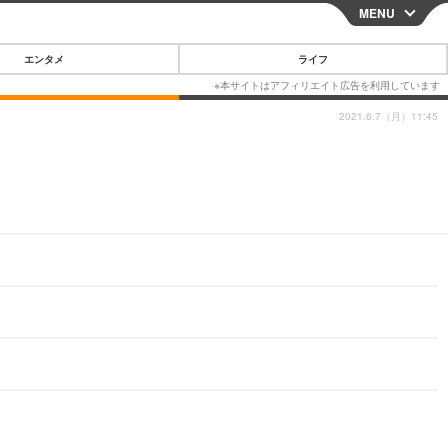
MENU
CLOSE
エンタメ
ライフ
2021.6.7（月）11:45
スマートフォン
ガジェット・ツール
その他
映画・ドラマ
韓国・芸能
グルメ
スポーツ
ショッピング
ブログ
その他