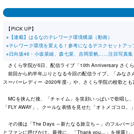
【PICK UP】
※【連載】はるなのテレワーク環境構築（動画）
※テレワーク環境を変える！参考になるデスクセットアッ
※日向坂46・小坂菜緒、森七菜、吉岡里帆……注目写真集
さくら学院が5日、配信ライブ「10th Anniversary さく
前回から約半年ぶりとなる今回の配信ライブ。「みなさん
スーパーレディー -2020年度-」や、さくら学院の校歌とも言
MCを挟んだ後、「チャイム」を笑顔いっぱいで歌唱し、
「FLY AWAY」、クールな表情を見せた「オトメゴコロ。」
その後は「The Days ～新たなる旅立ち～」のフル
とファンに呼びかけ。最後に、「Thank you…」を披露