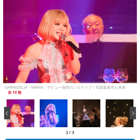
GARNiDELiA・MARiA、デビュー後初のソロライブ！写真集発売も発表
全 10 枚
‹
1
/
3