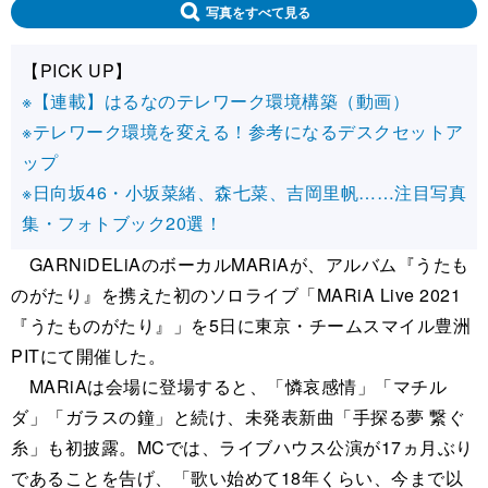
写真をすべて見る
【PICK UP】
※【連載】はるなのテレワーク環境構築（動画）
※テレワーク環境を変える！参考になるデスクセットア
ップ
※日向坂46・小坂菜緒、森七菜、吉岡里帆……注目写真
集・フォトブック20選！
GARNiDELiAのボーカルMARiAが、アルバム『うたも
のがたり』を携えた初のソロライブ「MARiA Live 2021
『うたものがたり』」を5日に東京・チームスマイル豊洲
PITにて開催した。
MARiAは会場に登場すると、「憐哀感情」「マチル
ダ」「ガラスの鐘」と続け、未発表新曲「手探る夢 繋ぐ
糸」も初披露。MCでは、ライブハウス公演が17ヵ月ぶり
であることを告げ、「歌い始めて18年くらい、今まで以