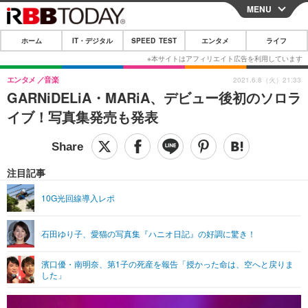
MENU
CLOSE
ホーム
IT・デジタル
SPEED TEST
エンタメ
ライフ
ホーム
IT・デジタル
エンタメ
音楽
2021.6.8（火）21:33
GARNiDELiA・MARiA、デビュー後初のソロラ
IT・デジタルTOP
スマートフォン
SPEED TEST
イブ！写真集発売も発表
ネタ
ガジェット・ツール
エンタメ
ショッピング
その他
エンタメTOP
映画・ドラマ
ライフ
注目記事
韓流・K-POP
韓国・芸能
ライフTOP
グルメ
リリース一覧
10G光回線導入レポ
音楽
スポーツ
ペット
ショッピング
プッシュ通知の停止方法
石田ゆり子、愛猫の写真集『ハニオ日記』の好調に驚き！
グラビア
ブログ
その他
濱口優・南明奈、第1子の死産を報告「授かった命は、空へと戻りま
ショッピング
その他
した」