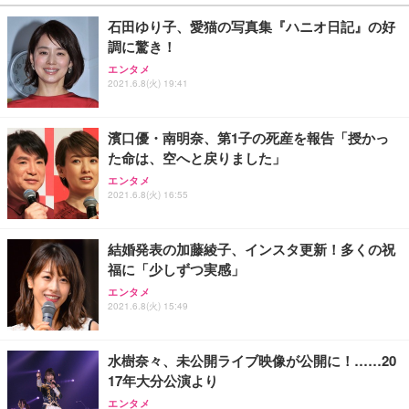
￥27,999
￥3,234
￥109,572
石田ゆり子、愛猫の写真集『ハニオ日記』の好
調に驚き！
Sezlife オフィスチェア デスクチェア 疲れない テレ
【純正品】27"ゲーミングモニター DualSense 充電
ネオ・ルーライフ ネオ・オムツ L 中型犬用 26枚入
エンタメ
ワーク チェア 強化バックレスト 30度ロッキング機
フック付き（CFI-ZDM1J）
り 単品
2021.6.8(火) 19:41
能 人間工学 椅子 腰サポート 90度跳ね上げ式アーム
レスト 3Dヘッドレスト ハンガー付き 高反発クッシ
￥49,979
￥1,800
￥7,680
ョン PCチェア 通気性メッシュ ゲーミング/勉強/事
濱口優・南明奈、第1子の死産を報告「授かっ
務用 おしゃれ パソコンチェア (ブラック)
た命は、空へと戻りました」
Sezlife オフィスチェア デスクチェア 疲れない テレ
【整備済み品】Dell E2724HS 27インチ 液晶モニタ
Smart Basic(スマートベーシック) 【Amazon.co.jp
エンタメ
ワーク チェア 強化バックレスト 30度ロッキング機
ー フルHD（1920×1080）VA 非光沢 HDMI/DisplayP
限定】 Smart Basic アイリスオーヤマ ペットシーツ
2021.6.8(火) 16:55
能 人間工学 椅子 腰サポート 90度跳ね上げ式アーム
ort/VGA スピーカー内蔵 高さ調整 スイベル VESA対
超厚型 お徳用 ワイド 100枚入 (x 1) (ケース販売)
レスト 3Dヘッドレスト ハンガー付き 高反発クッシ
応 ComfortView ビジネス向け
￥7,680
￥15,800
￥3,670
ョン PCチェア 通気性メッシュ ゲーミング/勉強/事
結婚発表の加藤綾子、インスタ更新！多くの祝
務用 おしゃれ パソコンチェア (ホワイト)
福に「少しずつ実感」
ANDWINT オフィスチェア デスクチェア 肘なし メ
【MiniLED/24.5inch/280Hz/FHD】GRAPHT THE S
アイリスオーヤマ ペットシーツ 超厚型 お徳用 レギ
ッシュ 通気性 ランバーサポート付き 腰サポート ガ
HOOTER Gaming Monitor 24” Essential ゲーミン
エンタメ
ュラー 200枚入【Amazon.co.jp限定】
ス圧無段階昇降 360度回転 キャスター付き コンパク
グモニター QD 24.5インチ 1ms FHD 量子ドット 残
2021.6.8(火) 15:49
ト 幅52×奥行58.5×高さ84～96cm テレワーク 在宅
像低減 (3年保証 | 輝点保証 | 日本メーカー)
￥3,731
￥4,139
￥34,980
勤務 ブラック
水樹奈々、未公開ライブ映像が公開に！……20
17年大分公演より
エンタメ