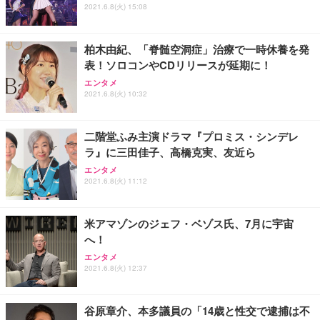
2021.6.8(火) 15:08
柏木由紀、「脊髄空洞症」治療で一時休養を発
表！ソロコンやCDリリースが延期に！
エンタメ
2021.6.8(火) 10:32
二階堂ふみ主演ドラマ『プロミス・シンデレ
ラ』に三田佳子、高橋克実、友近ら
エンタメ
2021.6.8(火) 11:12
米アマゾンのジェフ・ベゾス氏、7月に宇宙
へ！
エンタメ
2021.6.8(火) 12:37
谷原章介、本多議員の「14歳と性交で逮捕は不