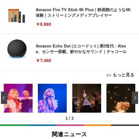
Amazon Fire TV Stick 4K Plus | 映画館のような4K
体験 | ストリーミングメディアプレイヤー
￥9,980
Amazon Echo Dot (エコードット) 第5世代 - Alex
a、センサー搭載、鮮やかなサウンド｜チャコール
￥7,480
>> もっと見る
[EdoErgo] オフィスチェア 椅子 テレワーク 疲れな
EIZO ビジネス向けプレミアムモニター | FlexScan
Amazonベーシック ペットシーツ 薄型 レギュラー 1
い 跳ね上げ式アームレスト コンパクト 約105度ロッ
EV3240X-WT | 31.5型4K UHD・USB Type-C・ホワ
‹
回使い捨て 無香料 ホワイト 300枚
キング pc 事務椅子 360度回転 座面昇降 強化ナイロ
イト
ン樹脂ベース 通気性メッシュ 在宅ワーク H-WY01
￥3,373
￥5,699
￥105,595
(黒網+黒枠+黒足)
1
/
3
EIZO ビジネス向けプレミアムモニター | FlexScan
SIHOO B100 オフィスチェア／デスクチェア メッシ
Amazonベーシック ペットシーツ 厚型 ワイド 42枚
EV2740X-WT | 27.0型4K UHD・USB Type-C・ホワ
ュチェア 人間工学 疲れない ブラック
x2袋(84枚) ホワイト(吸収面:ライトブルー)
関連ニュース
イト