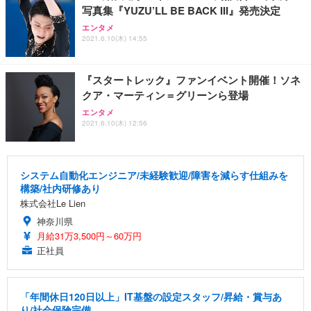
写真集『YUZU’LL BE BACK III』発売決定
エンタメ
2021.6.10(木) 14:55
『スタートレック』ファンイベント開催！ソネ
クア・マーティン＝グリーンら登場
エンタメ
2021.6.10(木) 12:56
システム自動化エンジニア/未経験歓迎/障害を減らす仕組みを
構築/社内研修あり
株式会社Le Lien
神奈川県
月給31万3,500円～60万円
正社員
「年間休日120日以上」IT基盤の設定スタッフ/昇給・賞与あ
り/社会保険完備