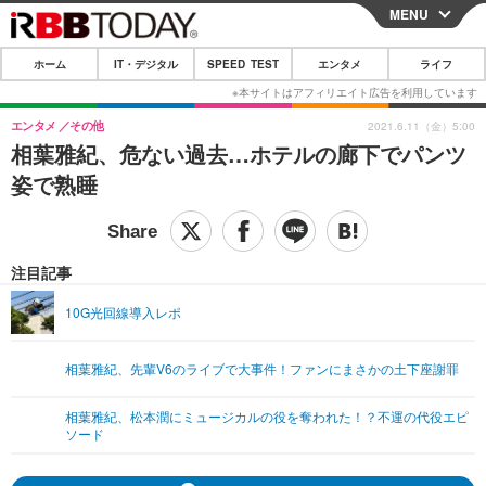
MENU
CLOSE
ホーム
IT・デジタル
SPEED TEST
エンタメ
ライフ
ホーム
IT・デジタル
エンタメ
その他
2021.6.11（金）5:00
相葉雅紀、危ない過去…ホテルの廊下でパンツ
IT・デジタルTOP
スマートフォン
SPEED TEST
姿で熟睡
ネタ
ガジェット・ツール
エンタメ
ショッピング
その他
エンタメTOP
映画・ドラマ
ライフ
注目記事
韓流・K-POP
韓国・芸能
ライフTOP
グルメ
リリース一覧
10G光回線導入レポ
音楽
スポーツ
ペット
ショッピング
プッシュ通知の停止方法
相葉雅紀、先輩V6のライブで大事件！ファンにまさかの土下座謝罪
グラビア
ブログ
その他
相葉雅紀、松本潤にミュージカルの役を奪われた！？不運の代役エピ
ショッピング
その他
ソード