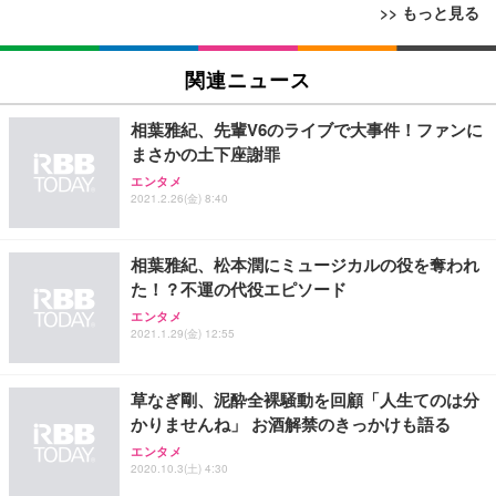
>> もっと見る
[EdoErgo] オフィスチェア 椅子 テレワーク 疲れな
EIZO ビジネス向けプレミアムモニター | FlexScan
Amazonベーシック ペットシーツ 薄型 レギュラー 1
い 跳ね上げ式アームレスト コンパクト 約105度ロッ
EV3240X-WT | 31.5型4K UHD・USB Type-C・ホワ
関連ニュース
回使い捨て 無香料 ホワイト 300枚
キング pc 事務椅子 360度回転 座面昇降 強化ナイロ
イト
ン樹脂ベース 通気性メッシュ 在宅ワーク H-WY01
￥3,373
￥5,699
￥105,595
相葉雅紀、先輩V6のライブで大事件！ファンに
(黒網+黒枠+黒足)
まさかの土下座謝罪
エンタメ
EIZO ビジネス向けプレミアムモニター | FlexScan
SIHOO B100 オフィスチェア／デスクチェア メッシ
Amazonベーシック ペットシーツ 厚型 ワイド 42枚
2021.2.26(金) 8:40
EV2740X-WT | 27.0型4K UHD・USB Type-C・ホワ
ュチェア 人間工学 疲れない ブラック
x2袋(84枚) ホワイト(吸収面:ライトブルー)
イト
￥27,999
￥3,234
￥109,572
相葉雅紀、松本潤にミュージカルの役を奪われ
た！？不運の代役エピソード
Sezlife オフィスチェア デスクチェア 疲れない テレ
エンタメ
【純正品】27"ゲーミングモニター DualSense 充電
ネオ・ルーライフ ネオ・オムツ L 中型犬用 26枚入
ワーク チェア 強化バックレスト 30度ロッキング機
2021.1.29(金) 12:55
フック付き（CFI-ZDM1J）
り 単品
能 人間工学 椅子 腰サポート 90度跳ね上げ式アーム
レスト 3Dヘッドレスト ハンガー付き 高反発クッシ
￥49,979
￥1,800
￥7,680
ョン PCチェア 通気性メッシュ ゲーミング/勉強/事
草なぎ剛、泥酔全裸騒動を回顧「人生てのは分
務用 おしゃれ パソコンチェア (ブラック)
かりませんね」 お酒解禁のきっかけも語る
Sezlife オフィスチェア デスクチェア 疲れない テレ
【整備済み品】Dell E2724HS 27インチ 液晶モニタ
Smart Basic(スマートベーシック) 【Amazon.co.jp
エンタメ
ワーク チェア 強化バックレスト 30度ロッキング機
ー フルHD（1920×1080）VA 非光沢 HDMI/DisplayP
限定】 Smart Basic アイリスオーヤマ ペットシーツ
2020.10.3(土) 4:30
能 人間工学 椅子 腰サポート 90度跳ね上げ式アーム
ort/VGA スピーカー内蔵 高さ調整 スイベル VESA対
超厚型 お徳用 ワイド 100枚入 (x 1) (ケース販売)