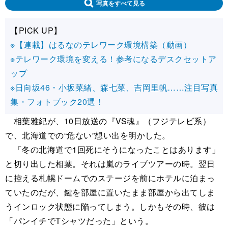
写真をすべて見る
【PICK UP】
※【連載】はるなのテレワーク環境構築（動画）
※テレワーク環境を変える！参考になるデスクセットア
ップ
※日向坂46・小坂菜緒、森七菜、吉岡里帆……注目写真
集・フォトブック20選！
相葉雅紀が、10日放送の『VS魂』（フジテレビ系）
で、北海道での“危ない”想い出を明かした。
「冬の北海道で1回死にそうになったことはあります」
と切り出した相葉。それは嵐のライブツアーの時。翌日
に控える札幌ドームでのステージを前にホテルに泊まっ
ていたのだが、鍵を部屋に置いたまま部屋から出てしま
うインロック状態に陥ってしまう。しかもその時、彼は
「パンイチでTシャツだった」という。