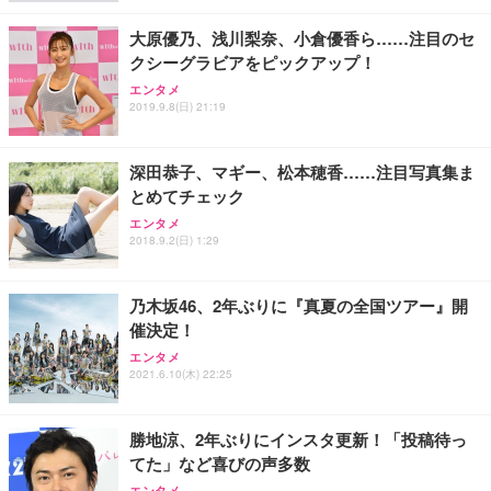
レスト 3Dヘッドレスト ハンガー付き 高反発クッシ
応 ComfortView ビジネス向け
￥7,680
￥15,800
￥3,670
ョン PCチェア 通気性メッシュ ゲーミング/勉強/事
大原優乃、浅川梨奈、小倉優香ら……注目のセ
務用 おしゃれ パソコンチェア (ホワイト)
クシーグラビアをピックアップ！
ANDWINT オフィスチェア デスクチェア 肘なし メ
【MiniLED/24.5inch/280Hz/FHD】GRAPHT THE S
アイリスオーヤマ ペットシーツ 超厚型 お徳用 レギ
エンタメ
ッシュ 通気性 ランバーサポート付き 腰サポート ガ
HOOTER Gaming Monitor 24” Essential ゲーミン
ュラー 200枚入【Amazon.co.jp限定】
2019.9.8(日) 21:19
ス圧無段階昇降 360度回転 キャスター付き コンパク
グモニター QD 24.5インチ 1ms FHD 量子ドット 残
ト 幅52×奥行58.5×高さ84～96cm テレワーク 在宅
像低減 (3年保証 | 輝点保証 | 日本メーカー)
￥3,731
￥4,139
￥34,980
勤務 ブラック
深田恭子、マギー、松本穂香……注目写真集ま
とめてチェック
エンタメ
2018.9.2(日) 1:29
乃木坂46、2年ぶりに『真夏の全国ツアー』開
催決定！
エンタメ
2021.6.10(木) 22:25
勝地涼、2年ぶりにインスタ更新！「投稿待っ
てた」など喜びの声多数
エンタメ