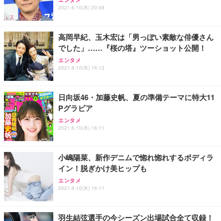
2021.6.10(木) 20:48
高岡早紀、玉木宏は「男っぽい素敵な俳優さん
でした」……『桜の塔』ツーショット公開！
エンタメ
2021.6.10(木) 16:12
日向坂46・加藤史帆、夏の準備テーマに特大11
Pグラビア
エンタメ
2021.6.10(木) 16:11
小嶋陽菜、新作デニムで惚れ惚れするボディラ
イン！脱ぎかけ美ヒップも
エンタメ
2021.6.10(木) 16:11
羽生結弦選手の今シーズン出場試合全て収録！