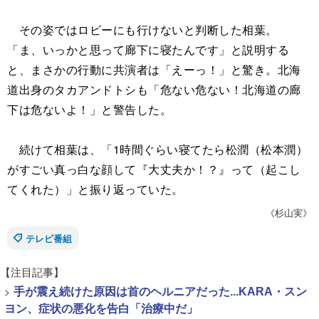
その姿ではロビーにも行けないと判断した相葉。
「ま、いっかと思って廊下に寝たんです」と説明する
と、まさかの行動に共演者は「えーっ！」と驚き。北海
道出身のタカアンドトシも「危ない危ない！北海道の廊
下は危ないよ！」と警告した。
続けて相葉は、「1時間ぐらい寝てたら松潤（松本潤）
がすごい真っ白な顔して『大丈夫か！？』って（起こし
てくれた）」と振り返っていた。
《杉山実》
テレビ番組
【注目記事】
>
手が震え続けた原因は首のヘルニアだった...KARA・スン
ヨン、症状の悪化を告白「治療中だ」