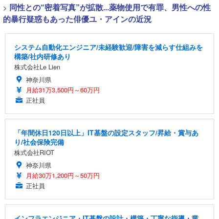
>
同性との“密着写真”が拡散...薬物使用で有罪、男性への性
的暴行疑惑もあった俳優ユ・アインの近況
システム自動化エンジニア/未経験歓迎/障害を減らす仕組みを
構築/社内研修あり
株式会社Le Lien
神奈川県
月給31万3,500円～60万円
正社員
「年間休日120日以上」IT基盤の設定スタッフ/昇給・賞与あ
り/社会保険完備
株式会社RIOT
神奈川県
月給30万1,200円～50万円
正社員
インフラエンジニア・IT基盤の設計・構築・丁寧な指導・業