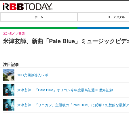
ホーム
IT・デジタル
ホーム
IT・デジタル
エンタメ
音楽
米津玄師、新曲「Pale Blue」ミュージックビデオ
IT・デジタルTOP
SPEED TEST
ネタ
エンタメ
注目記事
ショッピング
エンタメTOP
ライフ
10G光回線導入レポ
韓流・K-POP
ライフTOP
リリース一覧
米津玄師、「Pale Blue」オリコン今年度最高初週DL数を記録
音楽
ペット
プッシュ通知の停止方法
グラビア
その他
米津玄師、『リコカツ』主題歌の「Pale Blue」に反響！幻想的な最
ショッピング