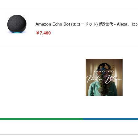
Amazon Echo Dot (エコードット) 第5世代 - A
￥7,480
[EdoErgo] オフィスチェア 椅子 テレワーク 疲れない
EIZO ビジネス向けプレミアムモニター | FlexScan EV3240
Amazonベーシック ペットシーツ 薄型 レギュラー 1回使
(黒網+黒枠+黒足)
￥105,595
￥3,373
￥5,699
SIHOO B100 オフィスチェア／デスクチェア メッシュ
EIZO ビジネス向けプレミアムモニター | FlexScan EV2740
Amazonベーシック ペットシーツ 厚型 ワイド 42枚x2袋
￥27,999
￥109,572
￥3,234
Sezlife オフィスチェア デスクチェア 疲れない テレ