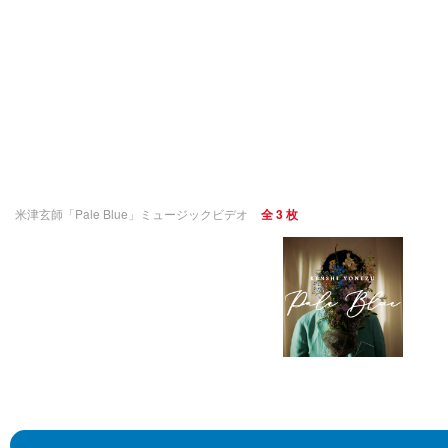
米津玄師「Pale Blue」ミュージックビデオ
全 3 枚