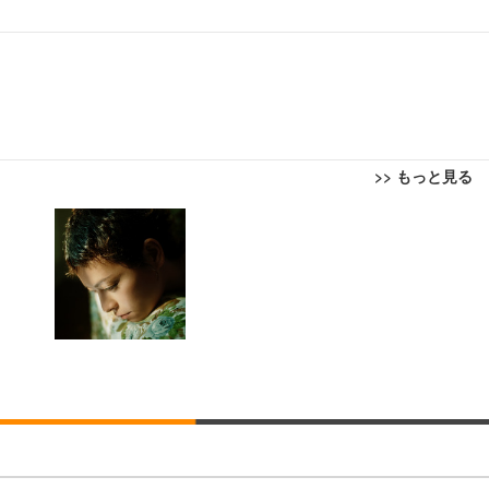
>> もっと見る
回転 座面昇降 強化ナイロン樹脂ベース 通気性メッシュ 在宅ワーク H-WY01
ト 90度跳ね上げ式アームレスト 3Dヘッドレスト ハンガー付き 高反発クッ