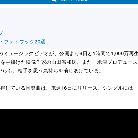
プ
・フォトブック20選！
e」のミュージックビデオが、公開より6日と1時間で1,000万
を手掛けた映像作家の山田智和氏。また、米津プロデュースF
がらも、相手を思う気持ちを演じあげている。
ている同楽曲は、来週16日にリリース。シングルには、『n