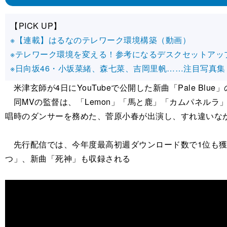
【PICK UP】
※【連載】はるなのテレワーク環境構築（動画）
※テレワーク環境を変える！参考になるデスクセットアッ
※日向坂46・小坂菜緒、森七菜、吉岡里帆……注目写真集
米津玄師が4日にYouTubeで公開した新曲「Pale Blu
同MVの監督は、「Lemon」「馬と鹿」「カムパネルラ」
唱時のダンサーを務めた、菅原小春が出演し、すれ違いな
先行配信では、今年度最高初週ダウンロード数で1位も獲得し
つ」、新曲「死神」も収録される