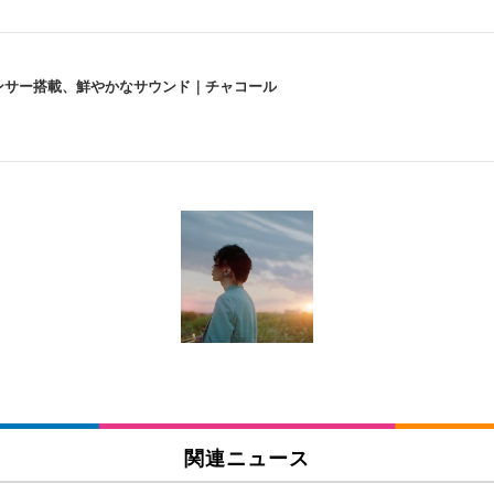
lexa、センサー搭載、鮮やかなサウンド｜チャコール
 跳ね上げ式アームレスト コンパクト 約105度ロッキング pc 事務椅子 360度
X-WT | 31.5型4K UHD・USB Type-C・ホワイト
い捨て 無香料 ホワイト 300枚
チェア 人間工学 疲れない ブラック
X-WT | 27.0型4K UHD・USB Type-C・ホワイト
(84枚) ホワイト(吸収面:ライトブルー)
関連ニュース
ワーク チェア 強化バックレスト 30度ロッキング機能 人間工学 椅子 腰サポー