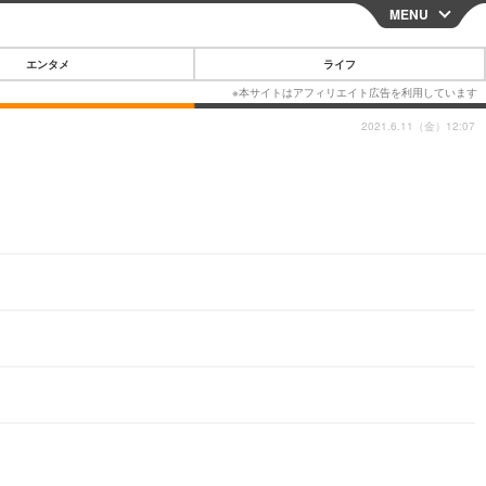
MENU
CLOSE
エンタメ
ライフ
2021.6.11（金）12:07
スマートフォン
ガジェット・ツール
その他
映画・ドラマ
韓国・芸能
グルメ
スポーツ
ショッピング
ブログ
その他