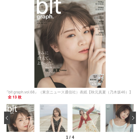
『blt graph.vol.68』（東京ニュース通信社）表紙【秋元真夏（乃木坂46）】
全 13 枚
‹
1
/
4