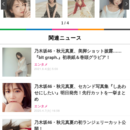
‹
回使い捨て 無香料 ホワイト 300枚
キング pc 事務椅子 360度回転 座面昇降 強化ナイロ
イト
ン樹脂ベース 通気性メッシュ 在宅ワーク H-WY01
￥3,373
￥5,699
￥105,595
(黒網+黒枠+黒足)
1
/
4
EIZO ビジネス向けプレミアムモニター | FlexScan
SIHOO B100 オフィスチェア／デスクチェア メッシ
Amazonベーシック ペットシーツ 厚型 ワイド 42枚
EV2740X-WT | 27.0型4K UHD・USB Type-C・ホワ
ュチェア 人間工学 疲れない ブラック
x2袋(84枚) ホワイト(吸収面:ライトブルー)
関連ニュース
イト
￥27,999
￥3,234
￥109,572
乃木坂46・秋元真夏、美脚ショット披露……
『blt graph.』初表紙＆巻頭グラビア！
Sezlife オフィスチェア デスクチェア 疲れない テレ
【純正品】27"ゲーミングモニター DualSense 充電
ネオ・ルーライフ ネオ・オムツ L 中型犬用 26枚入
エンタメ
ワーク チェア 強化バックレスト 30度ロッキング機
フック付き（CFI-ZDM1J）
り 単品
2021.6.4(金) 5:00
能 人間工学 椅子 腰サポート 90度跳ね上げ式アーム
レスト 3Dヘッドレスト ハンガー付き 高反発クッシ
￥49,979
￥1,800
￥7,680
ョン PCチェア 通気性メッシュ ゲーミング/勉強/事
乃木坂46・秋元真夏、セカンド写真集『しあわ
務用 おしゃれ パソコンチェア (ブラック)
せにしたい』明日発売！先行カットを一挙まと
Sezlife オフィスチェア デスクチェア 疲れない テレ
【整備済み品】Dell E2724HS 27インチ 液晶モニタ
Smart Basic(スマートベーシック) 【Amazon.co.jp
め
ワーク チェア 強化バックレスト 30度ロッキング機
ー フルHD（1920×1080）VA 非光沢 HDMI/DisplayP
限定】 Smart Basic アイリスオーヤマ ペットシーツ
能 人間工学 椅子 腰サポート 90度跳ね上げ式アーム
ort/VGA スピーカー内蔵 高さ調整 スイベル VESA対
超厚型 お徳用 ワイド 100枚入 (x 1) (ケース販売)
エンタメ
レスト 3Dヘッドレスト ハンガー付き 高反発クッシ
応 ComfortView ビジネス向け
2020.4.7(火) 16:08
￥7,680
￥15,800
￥3,670
ョン PCチェア 通気性メッシュ ゲーミング/勉強/事
務用 おしゃれ パソコンチェア (ホワイト)
乃木坂46・秋元真夏の初ランジェリーカット公
開！
ANDWINT オフィスチェア デスクチェア 肘なし メ
【MiniLED/24.5inch/280Hz/FHD】GRAPHT THE S