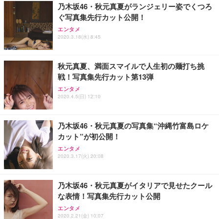
乃木坂46・秋元真夏がランジェリー姿でくつろ
ぐ写真集先行カット公開！
エンタメ
2020.3.18(水) 8:45
秋元真夏、満面スマイルで人生初の麺打ち挑
戦！写真集先行カット第13弾
エンタメ
2020.4.5(日) 12:10
乃木坂46・秋元真夏の写真集“沖縄竹富島ロケ
カット”が初公開！
エンタメ
2020.3.17(火) 20:08
乃木坂46・秋元真夏がイタリアで見せたクール
な表情！写真集先行カット公開
エンタメ
2020.2.21(金) 10:07