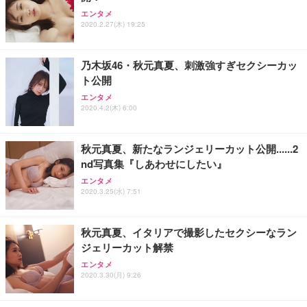
アイリスオーヤマ ペットシーツ 超厚型 お徳用 レギ
ッシュ 通気性 ランバーサポート付き 腰サポート ガ
HOOTER Gaming Monitor 24” Essential ゲーミン
エンタメ
ュラー 200枚入【Amazon.co.jp限定】
ス圧無段階昇降 360度回転 キャスター付き コンパク
グモニター QD 24.5インチ 1ms FHD 量子ドット 残
2020.2.27(木) 19:25
ト 幅52×奥行58.5×高さ84～96cm テレワーク 在宅
像低減 (3年保証 | 輝点保証 | 日本メーカー)
￥3,731
￥4,139
￥34,980
勤務 ブラック
乃木坂46・秋元真夏、刺激強すぎセクシーカッ
ト公開
エンタメ
2020.4.2(木) 6:00
秋元真夏、新たなランジェリーカット公開......2
nd写真集『しあわせにしたい』
エンタメ
2020.3.25(水) 7:51
秋元真夏、イタリアで撮影したセクシーなラン
ジェリーカット解禁
エンタメ
2020.3.30(月) 9:26