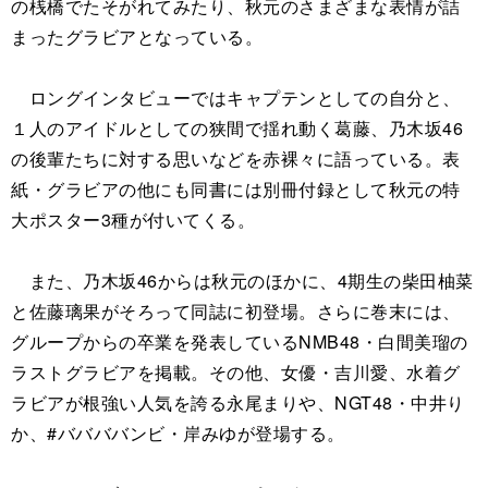
の桟橋でたそがれてみたり、秋元のさまざまな表情が詰
まったグラビアとなっている。
ロングインタビューではキャプテンとしての自分と、
１人のアイドルとしての狭間で揺れ動く葛藤、乃木坂46
の後輩たちに対する思いなどを赤裸々に語っている。表
紙・グラビアの他にも同書には別冊付録として秋元の特
大ポスター3種が付いてくる。
また、乃木坂46からは秋元のほかに、4期生の柴田柚菜
と佐藤璃果がそろって同誌に初登場。さらに巻末には、
グループからの卒業を発表しているNMB48・白間美瑠の
ラストグラビアを掲載。その他、女優・吉川愛、水着グ
ラビアが根強い人気を誇る永尾まりや、NGT48・中井り
か、#ババババンビ・岸みゆが登場する。