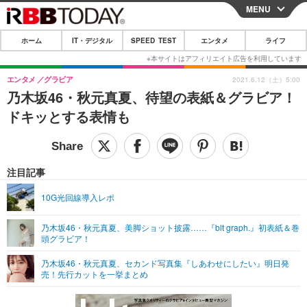
MENU
CLOSE
ホーム
IT・デジタル
SPEED TEST
エンタメ
ライフ
ホーム
IT・デジタル
エンタメ
グラビア
2021.6.12（土）5:00
乃木坂46・秋元真夏、待望の表紙＆グラビア！
IT・デジタルTOP
スマートフォン
SPEED TEST
ドキッとする表情も
ネタ
ガジェット・ツール
エンタメ
ショッピング
その他
エンタメTOP
映画・ドラマ
ライフ
注目記事
韓流・K-POP
韓国・芸能
ライフTOP
グルメ
リリース一覧
10G光回線導入レポ
音楽
スポーツ
ペット
ショッピング
プッシュ通知の停止方法
乃木坂46・秋元真夏、美脚ショット披露……『blt graph.』初表紙＆巻
頭グラビア！
グラビア
ブログ
その他
乃木坂46・秋元真夏、セカンド写真集『しあわせにしたい』明日発
ショッピング
その他
売！先行カットを一挙まとめ