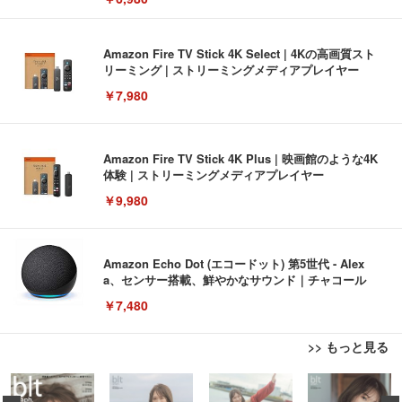
Amazon Fire TV Stick 4K Select | 4Kの高画質スト
リーミング | ストリーミングメディアプレイヤー
￥7,980
Amazon Fire TV Stick 4K Plus | 映画館のような4K
体験 | ストリーミングメディアプレイヤー
￥9,980
Amazon Echo Dot (エコードット) 第5世代 - Alex
a、センサー搭載、鮮やかなサウンド｜チャコール
￥7,480
>> もっと見る
[EdoErgo] オフィスチェア 椅子 テレワーク 疲れな
EIZO ビジネス向けプレミアムモニター | FlexScan
Amazonベーシック ペットシーツ 薄型 レギュラー 1
い 跳ね上げ式アームレスト コンパクト 約105度ロッ
EV3240X-WT | 31.5型4K UHD・USB Type-C・ホワ