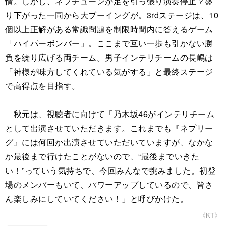
情。しかし、ネプチューンが足を引っ張り演奏停止？盛
り下がった一同から大ブーイングが。3rdステージは、10
個以上正解がある常識問題を制限時間内に答えるゲーム
「ハイパーボンバー」。ここまで互い一歩も引かない勝
負を繰り広げる両チーム。男子インテリチームの長嶋は
「神様が味方してくれている気がする」と最終ステージ
で高得点を目指す。
秋元は、視聴者に向けて「乃木坂46がインテリチーム
として出演させていただきます。これまでも『ネプリー
グ』には何回か出演させていただいていますが、なかな
か最後まで行けたことがないので、“最後までいきた
い！”っていう気持ちで、今回みんなで挑みました。初登
場のメンバーもいて、パワーアップしているので、皆さ
ん楽しみにしていてください！」と呼びかけた。
《KT》