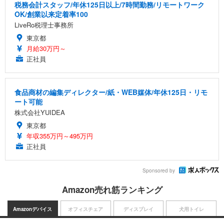
税務会計スタッフ/年休125日以上/7時間勤務/リモートワーク
OK/創業以来定着率100
LiveRo税理士事務所
東京都
月給30万円～
正社員
食品商材の編集ディレクター/紙・WEB媒体/年休125日・リモ
ート可能
株式会社YUIDEA
東京都
年収355万円～495万円
正社員
Sponsored by
Amazon売れ筋ランキング
Amazonデバイス
オフィスチェア
ディスプレイ
犬用トイレ