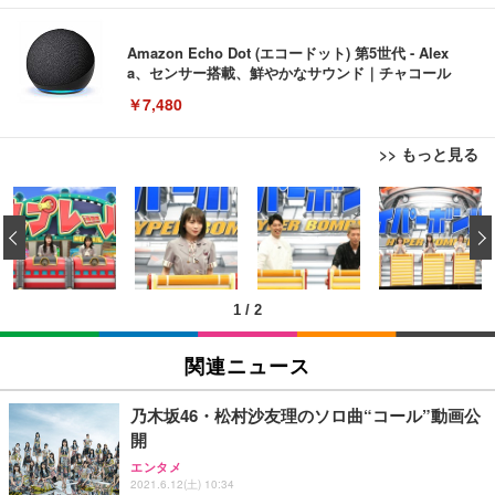
Amazon Echo Dot (エコードット) 第5世代 - Alex
a、センサー搭載、鮮やかなサウンド｜チャコール
￥7,480
>> もっと見る
[EdoErgo] オフィスチェア 椅子 テレワーク 疲れな
EIZO ビジネス向けプレミアムモニター | FlexScan
Amazonベーシック ペットシーツ 薄型 レギュラー 1
い 跳ね上げ式アームレスト コンパクト 約105度ロッ
EV3240X-WT | 31.5型4K UHD・USB Type-C・ホワ
‹
回使い捨て 無香料 ホワイト 300枚
キング pc 事務椅子 360度回転 座面昇降 強化ナイロ
イト
ン樹脂ベース 通気性メッシュ 在宅ワーク H-WY01
￥3,373
￥5,699
￥105,595
(黒網+黒枠+黒足)
1
/
2
EIZO ビジネス向けプレミアムモニター | FlexScan
SIHOO B100 オフィスチェア／デスクチェア メッシ
Amazonベーシック ペットシーツ 厚型 ワイド 42枚
EV2740X-WT | 27.0型4K UHD・USB Type-C・ホワ
ュチェア 人間工学 疲れない ブラック
x2袋(84枚) ホワイト(吸収面:ライトブルー)
関連ニュース
イト
￥27,999
￥3,234
￥109,572
乃木坂46・松村沙友理のソロ曲“コール”動画公
開
Sezlife オフィスチェア デスクチェア 疲れない テレ
【純正品】27"ゲーミングモニター DualSense 充電
ネオ・ルーライフ ネオ・オムツ L 中型犬用 26枚入
エンタメ
ワーク チェア 強化バックレスト 30度ロッキング機
2021.6.12(土) 10:34
フック付き（CFI-ZDM1J）
り 単品