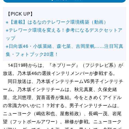
【PICK UP】
※【連載】はるなのテレワーク環境構築（動画）
※テレワーク環境を変える！参考になるデスクセットア
ップ
※日向坂46・小坂菜緒、森七菜、吉岡里帆……注目写真
集・フォトブック20選！
14日19時からは、『ネプリーグ』（フジテレビ系）が
放送。乃木坂46の選抜インテリメンバーが参戦する。
同日放送は、乃木坂インテリチームVS男子インテリチ
ーム。乃木坂インテリチームは、秋元真夏、久保史緒
里、北川悠理、賀喜遥香が集結。今をときめくアイドル
の常識力やいかに！？対する、男子インテリチームは、
ニューヨーク（嶋佐和也、屋敷裕政）、長嶋一茂、岩尾
望（フットボールアワー）、林修が参戦。ニューヨーク