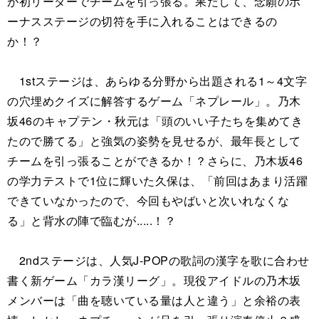
が初リーダーでチームを引っ張る。果たして、念願のボ
ーナスステージの切符を手に入れることはできるの
か！？
1stステージは、あらゆる分野から出題される1～4文字
の穴埋めクイズに解答するゲーム「ネプレール」。乃木
坂46のキャプテン・秋元は「頭のいい子たちを集めてき
たので勝てる」と強気の姿勢を見せるが、最年長として
チームを引っ張ることができるか！？さらに、乃木坂46
の学力テストで1位に輝いた久保は、「前回はあまり活躍
できていなかったので、今回もやばいと次いれなくな
る」と背水の陣で臨むが.....！？
2ndステージは、人気J-POPの歌詞の漢字を歌に合わせ
書く新ゲーム「カラ漢リーグ」。現役アイドルの乃木坂
メンバーは「曲を聴いている量は人と違う」と余裕の表