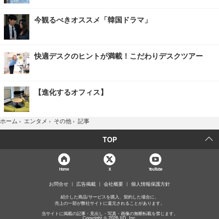
今観るべきオススメ「韓国ドラマ」
快適デスクのヒントが満載！こだわりデスクツアー
【進化するオフィス】
記事
ホーム
›
エンタメ
›
その他
›
TOP
Home
X
YouTube
お問合せ
広告掲載
会社概要
個人情報保護方針
紹介した商品/サービスを購入、契約した場合に、
売上の一部が弊社サイトに還元されることがあります。
当サイトに掲載の記事・見出し・写真・画像の無断転載を禁じます。
Copyright © 2026 IID, Inc.