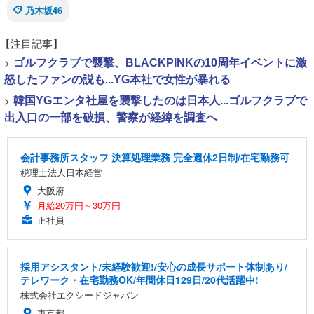
乃木坂46
【注目記事】
>
ゴルフクラブで襲撃、BLACKPINKの10周年イベントに激
怒したファンの説も...YG本社で女性が暴れる
>
韓国YGエンタ社屋を襲撃したのは日本人...ゴルフクラブで
出入口の一部を破損、警察が経緯を調査へ
会計事務所スタッフ 決算処理業務 完全週休2日制/在宅勤務可
税理士法人日本経営
大阪府
月給20万円～30万円
正社員
採用アシスタント/未経験歓迎!/安心の成長サポート体制あり/
テレワーク・在宅勤務OK/年間休日129日/20代活躍中!
株式会社エクシードジャパン
東京都