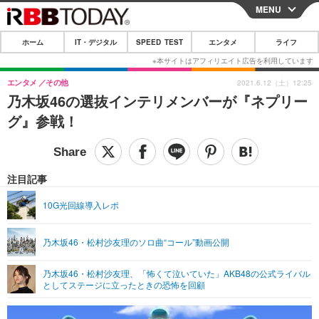
MENU
CLOSE
ホーム
IT・デジタル
SPEED TEST
エンタメ
ライフ
ホーム
IT・デジタル
エンタメ
その他
2021.6.12（土）12:25
乃木坂46の選抜インテリメンバーが『ネプリー
IT・デジタルTOP
スマートフォン
SPEED TEST
グ』参戦！
ネタ
ガジェット・ツール
エンタメ
ショッピング
その他
エンタメTOP
映画・ドラマ
ライフ
注目記事
韓流・K-POP
韓国・芸能
ライフTOP
グルメ
リリース一覧
10G光回線導入レポ
音楽
スポーツ
ペット
ショッピング
プッシュ通知の停止方法
乃木坂46・松村沙友理のソロ曲“コール”動画公開
グラビア
ブログ
その他
乃木坂46・松村沙友理、「怖くて泣いていた」AKB48の公式ライバル
ショッピング
その他
としてステージに立ったときの恐怖を回顧