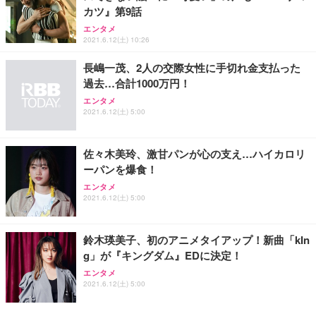
カツ』第9話
エンタメ
2021.6.12(土) 10:26
長嶋一茂、2人の交際女性に手切れ金支払った
過去…合計1000万円！
エンタメ
2021.6.12(土) 5:00
佐々木美玲、激甘パンが心の支え…ハイカロリ
ーパンを爆食！
エンタメ
2021.6.12(土) 5:00
鈴木瑛美子、初のアニメタイアップ！新曲「kIn
g」が『キングダム』EDに決定！
エンタメ
2021.6.12(土) 5:00