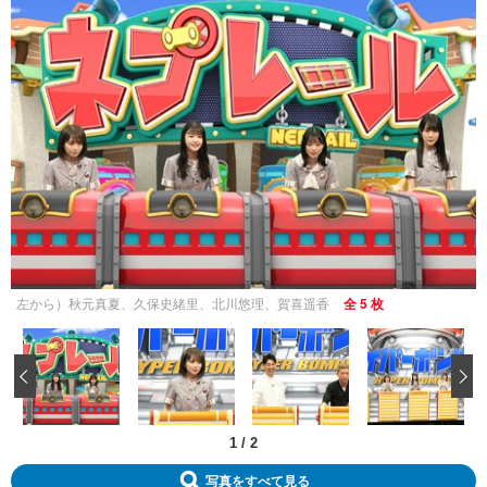
左から）秋元真夏、久保史緒里、北川悠理、賀喜遥香
全 5 枚
‹
1
/
2
写真をすべて見る