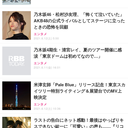
能 人間工学 椅子 腰サポート 90度跳ね上げ式アーム
レスト 3Dヘッドレスト ハンガー付き 高反発クッシ
￥49,979
￥1,800
￥7,680
ョン PCチェア 通気性メッシュ ゲーミング/勉強/事
乃木坂46・松村沙友理、「怖くて泣いていた」
務用 おしゃれ パソコンチェア (ブラック)
AKB48の公式ライバルとしてステージに立った
Sezlife オフィスチェア デスクチェア 疲れない テレ
【整備済み品】Dell E2724HS 27インチ 液晶モニタ
Smart Basic(スマートベーシック) 【Amazon.co.jp
ときの恐怖を回顧
ワーク チェア 強化バックレスト 30度ロッキング機
ー フルHD（1920×1080）VA 非光沢 HDMI/DisplayP
限定】 Smart Basic アイリスオーヤマ ペットシーツ
能 人間工学 椅子 腰サポート 90度跳ね上げ式アーム
ort/VGA スピーカー内蔵 高さ調整 スイベル VESA対
超厚型 お徳用 ワイド 100枚入 (x 1) (ケース販売)
エンタメ
2021.6.12(土) 5:00
レスト 3Dヘッドレスト ハンガー付き 高反発クッシ
応 ComfortView ビジネス向け
￥7,680
￥15,800
￥3,670
ョン PCチェア 通気性メッシュ ゲーミング/勉強/事
乃木坂4期生・清宮レイ、夏のツアー開催に感
務用 おしゃれ パソコンチェア (ホワイト)
涙「東京ドームは初めてなので…」
ANDWINT オフィスチェア デスクチェア 肘なし メ
【MiniLED/24.5inch/280Hz/FHD】GRAPHT THE S
アイリスオーヤマ ペットシーツ 超厚型 お徳用 レギ
ッシュ 通気性 ランバーサポート付き 腰サポート ガ
HOOTER Gaming Monitor 24” Essential ゲーミン
エンタメ
ュラー 200枚入【Amazon.co.jp限定】
ス圧無段階昇降 360度回転 キャスター付き コンパク
グモニター QD 24.5インチ 1ms FHD 量子ドット 残
2021.6.11(金) 16:01
ト 幅52×奥行58.5×高さ84～96cm テレワーク 在宅
像低減 (3年保証 | 輝点保証 | 日本メーカー)
￥3,731
￥4,139
￥34,980
勤務 ブラック
米津玄師「Pale Blue」リリース記念！東京スカ
イツリー特別ライティング＆展望台でのMV上
映決定
エンタメ
2021.6.12(土) 10:36
ラストの告白にネット感動！最後はやっぱりキ
スできない紘一に「可愛い」の声も……『リコ