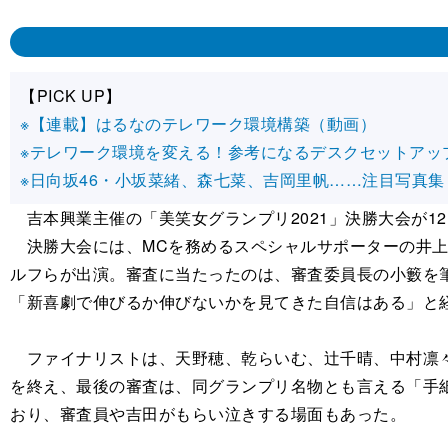
【PICK UP】
※【連載】はるなのテレワーク環境構築（動画）
※テレワーク環境を変える！参考になるデスクセットアッ
※日向坂46・小坂菜緒、森七菜、吉岡里帆……注目写真集
吉本興業主催の「美笑女グランプリ2021」決勝大会が12
決勝大会には、MCを務めるスペシャルサポーターの井上裕
ルフらが出演。審査に当たったのは、審査委員長の小籔を
「新喜劇で伸びるか伸びないかを見てきた自信はある」と
ファイナリストは、天野穂、乾らいむ、辻千晴、中村凛々
を終え、最後の審査は、同グランプリ名物とも言える「手
おり、審査員や吉田がもらい泣きする場面もあった。