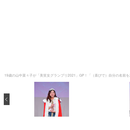
19歳の山中菜々子が「美笑女グランプリ2021」GP！「（喜びで）自分の名前
‹