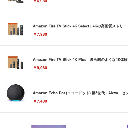
￥6,980
Amazon Fire TV Stick 4K Select | 4Kの
￥7,980
Amazon Fire TV Stick 4K Plus | 映画館のよ
￥9,980
Amazon Echo Dot (エコードット) 第5世代 - A
￥7,480