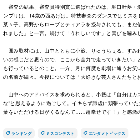
審査の結果、審査員特別賞に選ばれたのは、堀口叶夢・愛
ンプリは、14歳の西あげは。特技審査のダンスではミス
菜々子。高野からローブとティアラを授与されても、まだ
れました」と一言。続けて「うれしいです」と喜びを噛み
囲み取材には、山中とともに小籔、りゅうちぇる、すみれ
いの感じだと思うので、ここから全力で走っていきたい」
も行っているとのこと。一方、月に何度も劇場に通うお笑
の名前が続々。今後については「大好きな芸人さんたちと
山中へのアドバイスを求められると、小籔は「自分はカス
な”と思えるように過ごして。イキらず謙虚に頑張ってい
葉をいただける日がくるなんて……超幸せです！」と感激
ランキング
ミスコンテスト
エンタメトピックス