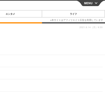
MENU
CLOSE
エンタメ
ライフ
2021.6.14（月）9:30
スマートフォン
ガジェット・ツール
その他
映画・ドラマ
韓国・芸能
グルメ
スポーツ
ショッピング
ブログ
その他