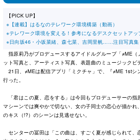
【PICK UP】
※【連載】はるなのテレワーク環境構築（動画）
※テレワーク環境を変える！参考になるデスクセットアッ
※日向坂46・小坂菜緒、森七菜、吉岡里帆……注目写真集
指原莉乃がプロデュースするアイドルグループ「≠ME（
ット写真と、アーティスト写真、表題曲のミュージックビ
21日、≠MEは配信アプリ「ミクチャ」で、『≠ME 1
行った。
「君はこの夏、恋をする」は今回もプロデューサーの指原
マシーンでは爽やかで切ない、女の子同士の恋心が描かれ、
のキス（!?）のシーンは見逃せない。
センターの冨田は「この曲は、すごく夏が感じられて、恋