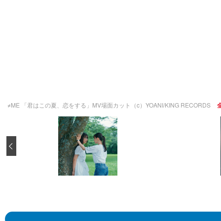
≠ME 「君はこの夏、恋をする」MV場面カット（c）YOANI/KING RECORDS
全
‹