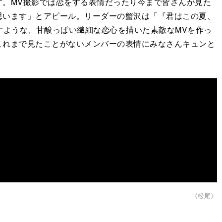
。MV撮影では恋をする表情だったり今まで皆さんが⾒た
思います」とアピール。リーダーの蟹沢は「『君はこの夏、
すような、⽢酸っぱい繊細な恋⼼を描いた素敵なMVを作っ
これまで⾒たことがないメンバーの表情にみなさんキュンと
《松尾》