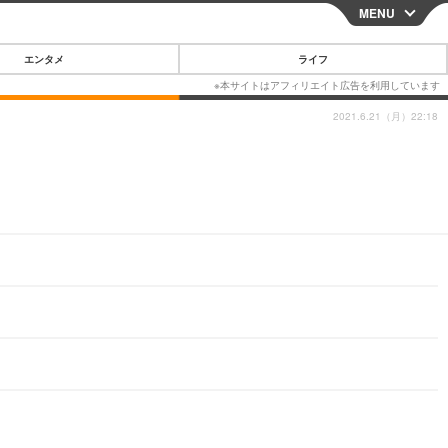
MENU
CLOSE
エンタメ
ライフ
2021.6.21（月）22:18
スマートフォン
ガジェット・ツール
その他
映画・ドラマ
韓国・芸能
グルメ
スポーツ
ショッピング
ブログ
その他