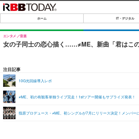
ホーム
IT・デジタル
ホーム
IT・デジタル
エンタメ
音楽
女の子同士の恋心描く……≠ME、新曲「君はこ
IT・デジタルTOP
SPEED TEST
ネタ
エンタメ
注目記事
ショッピング
エンタメTOP
ライフ
10G光回線導入レポ
韓流・K-POP
ライフTOP
リリース一覧
≠ME、初の有観客単独ライブ完走！1stツアー開催もサプライズ発表！
音楽
ペット
プッシュ通知の停止方法
グラビア
その他
指原プロデュース・≠ME、初シングルが7月にリリース決定！メンバー
ショッピング