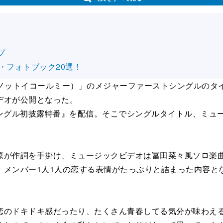
プ
・フォトブック20選！
ノットイコールミー）」のメジャーファーストシングルのタ
デオが公開となった。
stシングル初披露特番』を配信。そこでシングルタイトル、ミ
が作詞を手掛け、ミュージックビデオは冨⽥菜々⾵ソロ楽曲
メンバー1人1人の恋する表情がたっぷりと詰まった内容とな
のドキドキ感だったり、たくさん⻘春してる気分が味わえる