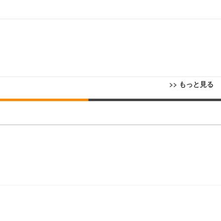
>> もっと見る
回転 座面昇降 強化ナイロン樹脂ベース 通気性メッシュ 在宅ワーク H-WY01