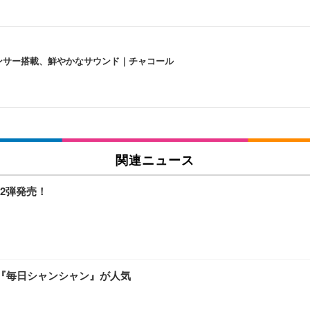
lexa、センサー搭載、鮮やかなサウンド｜チャコール
 跳ね上げ式アームレスト コンパクト 約105度ロッキング pc 事務椅子 360度
X-WT | 31.5型4K UHD・USB Type-C・ホワイト
い捨て 無香料 ホワイト 300枚
関連ニュース
2弾発売！
チェア 人間工学 疲れない ブラック
X-WT | 27.0型4K UHD・USB Type-C・ホワイト
(84枚) ホワイト(吸収面:ライトブルー)
集『毎日シャンシャン』が人気