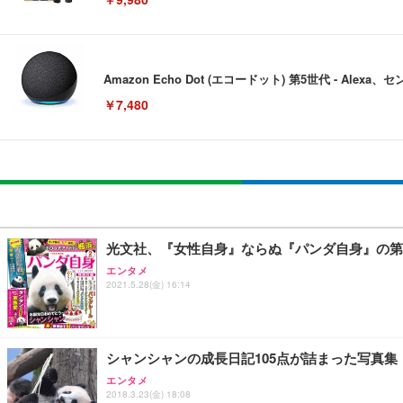
Amazon Echo Dot (エコードット) 第5世代 - A
￥7,480
[EdoErgo] オフィスチェア 椅子 テレワーク 疲れない
EIZO ビジネス向けプレミアムモニター | FlexScan EV3240
Amazonベーシック ペットシーツ 薄型 レギュラー 1回使
(黒網+黒枠+黒足)
￥105,595
￥3,373
￥5,699
光文社、『女性自身』ならぬ『パンダ自身』の第
エンタメ
2021.5.28(金) 16:14
SIHOO B100 オフィスチェア／デスクチェア メッシュ
EIZO ビジネス向けプレミアムモニター | FlexScan EV2740
Amazonベーシック ペットシーツ 厚型 ワイド 42枚x2袋
￥27,999
￥109,572
￥3,234
シャンシャンの成長日記105点が詰まった写真
エンタメ
2018.3.23(金) 18:08