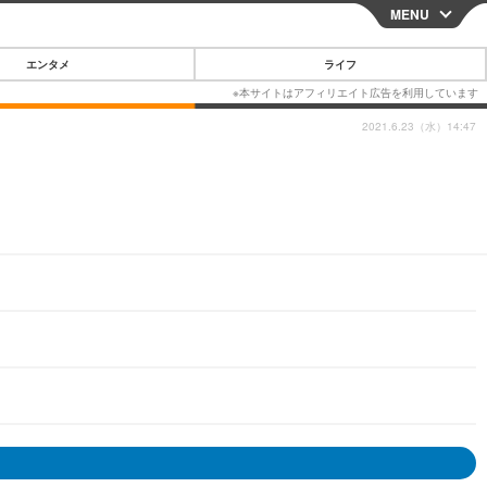
MENU
CLOSE
エンタメ
ライフ
2021.6.23（水）14:47
スマートフォン
ガジェット・ツール
その他
映画・ドラマ
韓国・芸能
グルメ
スポーツ
ショッピング
ブログ
その他