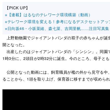
【PICK UP】
※【連載】はるなのテレワーク環境構築（動画）
※テレワーク環境を変える！参考になるデスクセットアッ
※日向坂46・小坂菜緒、森七菜、吉岡里帆……注目写真集
上野動物園でジャイアントパンダの双子の赤ちゃんが誕生し
開となった。
出産したのはジャイアントパンダの「シンシン」。同園でパ
1時3分に、2頭目が2時32分に誕生。今のところ、母子と
公開となった動画には、飼育職員が檻の外から見守る中、
ることから、1頭を取り上げ、保育器に移すまでが収めら