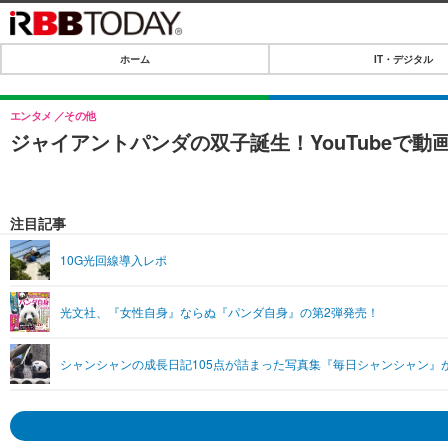
ホーム
IT・デジタル
ホーム
IT・デジタル
エンタメ
その他
ジャイアントパンダの双子誕生！YouTubeで動
IT・デジタルTOP
SPEED TEST
ネタ
エンタメ
注目記事
ショッピング
エンタメTOP
ライフ
10G光回線導入レポ
韓流・K-POP
ライフTOP
リリース一覧
光文社、『女性自身』ならぬ『パンダ自身』の第2弾発売！
音楽
ペット
プッシュ通知の停止方法
グラビア
その他
シャンシャンの成長日記105点が詰まった写真集『毎日シャンシャン』
ショッピング