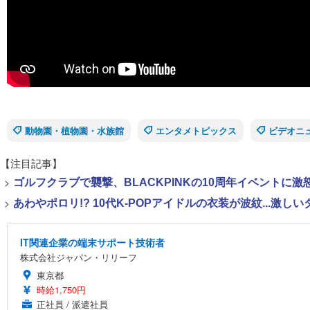
動物園・植物園・水族館
エンタメトピックス
ビデオニ
【注目記事】
>
ゴルフクラブで襲撃、BLACKPINKの10周年イベントに激
>
あわやポロリ!? 10代K-POPアイドルの衣装が波紋...
IT関連企業の端末サポート技術者
株式会社ジャパン・リリーフ
東京都
時給1,750円
正社員 / 派遣社員