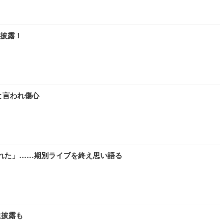
ワーク チェア 強化バックレスト 30度ロッキング機能 人間工学 椅子 腰サポー
付き（CFI-ZDM1J）
品
 おしゃれ パソコンチェア (ブラック)
披露！
ワーク チェア 強化バックレスト 30度ロッキング機能 人間工学 椅子 腰サポー
D（1920×1080）VA 非光沢 HDMI/DisplayPort/VGA スピーカー内蔵 
限定】 Smart Basic アイリスオーヤマ ペットシーツ 超厚型 お徳用 ワイド 100枚入 
 おしゃれ パソコンチェア (ホワイト)
と言われ傷心
 通気性 ランバーサポート付き 腰サポート ガス圧無段階昇降 360度回転 キャス
SHOOTER Gaming Monitor 24” Essential ゲーミングモニター QD 24.5
0枚入【Amazon.co.jp限定】
なれた」……期別ライブを終え思い語る
生披露も