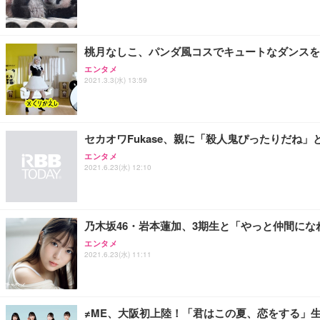
Sezlife オフィスチェア デスクチェア 疲れない テレ
【純正品】27"ゲーミングモニター DualSense 充電フック
ネオ・ルーライフ ネオ・オムツ L 中型犬用 26枚入り 単
ション PCチェア 通気性メッシュ ゲーミング/勉強/事務用
￥49,979
￥1,800
￥7,680
桃月なしこ、パンダ風コスでキュートなダンスを
エンタメ
2021.3.3(水) 13:59
Sezlife オフィスチェア デスクチェア 疲れない テレ
【整備済み品】Dell E2724HS 27インチ 液晶モニター フルH
Smart Basic(スマートベーシック) 【Amazon.co.jp
ション PCチェア 通気性メッシュ ゲーミング/勉強/事務用
￥15,800
￥3,670
￥7,680
セカオワFukase、親に「殺人鬼ぴったりだね」
エンタメ
2021.6.23(水) 12:10
ANDWINT オフィスチェア デスクチェア 肘なし メッシュ
【MiniLED/24.5inch/280Hz/FHD】GRAPHT THE 
アイリスオーヤマ ペットシーツ 超厚型 お徳用 レギュラー 20
勤務 ブラック
￥34,980
￥3,731
￥4,139
乃木坂46・岩本蓮加、3期生と「やっと仲間に
エンタメ
2021.6.23(水) 11:11
≠ME、大阪初上陸！「君はこの夏、恋をする」