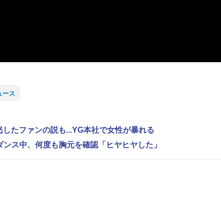
ュース
怒したファンの説も...YG本社で女性が暴れる
激しいダンス中、何度も胸元を確認「ヒヤヒヤした」