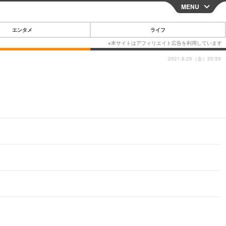
MENU
CLOSE
エンタメ
ライフ
2021.6.25（金）20:59
スマートフォン
ガジェット・ツール
その他
映画・ドラマ
韓国・芸能
グルメ
スポーツ
ショッピング
ブログ
その他