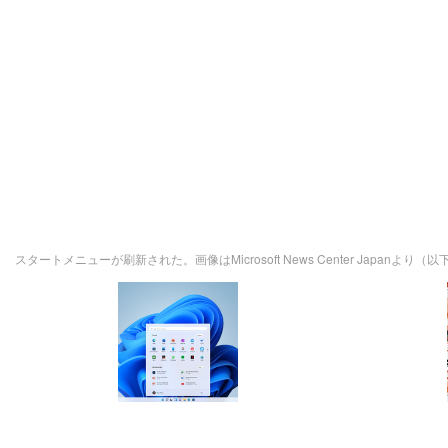
スタートメニューが刷新された。画像はMicrosoft News Center Japanより（