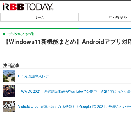
ホーム
IT・デジタル
ホーム
IT・デジタル
IT・デジタル
その他
【Windows11新機能まとめ】Androidアプリ
IT・デジタルTOP
SPEED TEST
ネタ
エンタメ
注目記事
ショッピング
エンタメTOP
ライフ
10G光回線導入レポ
韓流・K-POP
ライフTOP
リリース一覧
「WWDC2021」基調講演動画がYouTubeで公開中！約2時間にわたり
音楽
ペット
プッシュ通知の停止方法
グラビア
その他
Androidスマホが車の鍵になる機能も！Google I/O 2021で発表され
ショッピング