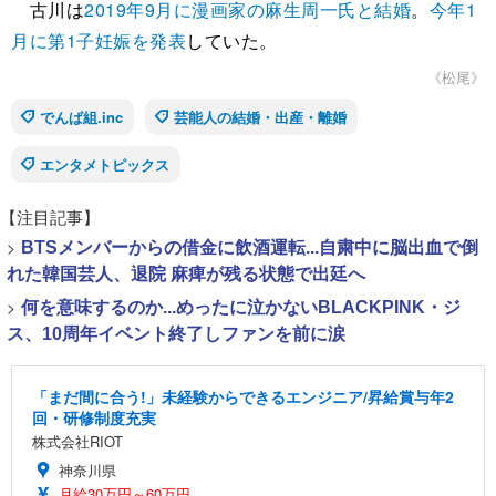
古川は
2019年9月に漫画家の麻生周一氏と結婚
。
今年1
月に第1子妊娠を発表
していた。
《松尾》
でんぱ組.inc
芸能人の結婚・出産・離婚
エンタメトピックス
【注目記事】
>
BTSメンバーからの借金に飲酒運転...自粛中に脳出血で倒
れた韓国芸人、退院 麻痺が残る状態で出廷へ
>
何を意味するのか...めったに泣かないBLACKPINK・ジ
ス、10周年イベント終了しファンを前に涙
「まだ間に合う!」未経験からできるエンジニア/昇給賞与年2
回・研修制度充実
株式会社RIOT
神奈川県
月給30万円～60万円