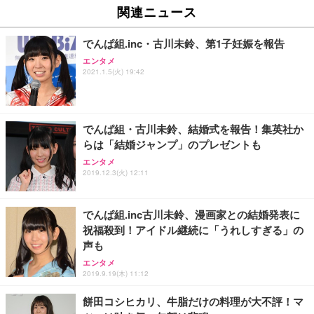
EV2740X-WT | 27.0型4K UHD・USB Type-C・ホワ
ュチェア 人間工学 疲れない ブラック
x2袋(84枚) ホワイト(吸収面:ライトブルー)
関連ニュース
イト
￥27,999
￥3,234
￥109,572
でんぱ組.inc・古川未鈴、第1子妊娠を報告
エンタメ
Sezlife オフィスチェア デスクチェア 疲れない テレ
2021.1.5(火) 19:42
【純正品】27"ゲーミングモニター DualSense 充電
ネオ・ルーライフ ネオ・オムツ L 中型犬用 26枚入
ワーク チェア 強化バックレスト 30度ロッキング機
フック付き（CFI-ZDM1J）
り 単品
能 人間工学 椅子 腰サポート 90度跳ね上げ式アーム
レスト 3Dヘッドレスト ハンガー付き 高反発クッシ
￥49,979
￥1,800
￥7,680
ョン PCチェア 通気性メッシュ ゲーミング/勉強/事
でんぱ組・古川未鈴、結婚式を報告！集英社か
務用 おしゃれ パソコンチェア (ブラック)
らは「結婚ジャンプ」のプレゼントも
Sezlife オフィスチェア デスクチェア 疲れない テレ
【整備済み品】Dell E2724HS 27インチ 液晶モニタ
Smart Basic(スマートベーシック) 【Amazon.co.jp
エンタメ
ワーク チェア 強化バックレスト 30度ロッキング機
ー フルHD（1920×1080）VA 非光沢 HDMI/DisplayP
限定】 Smart Basic アイリスオーヤマ ペットシーツ
2019.12.3(火) 12:11
能 人間工学 椅子 腰サポート 90度跳ね上げ式アーム
ort/VGA スピーカー内蔵 高さ調整 スイベル VESA対
超厚型 お徳用 ワイド 100枚入 (x 1) (ケース販売)
レスト 3Dヘッドレスト ハンガー付き 高反発クッシ
応 ComfortView ビジネス向け
￥7,680
￥15,800
￥3,670
ョン PCチェア 通気性メッシュ ゲーミング/勉強/事
でんぱ組.inc古川未鈴、漫画家との結婚発表に
務用 おしゃれ パソコンチェア (ホワイト)
祝福殺到！アイドル継続に「うれしすぎる」の
ANDWINT オフィスチェア デスクチェア 肘なし メ
【MiniLED/24.5inch/280Hz/FHD】GRAPHT THE S
アイリスオーヤマ ペットシーツ 超厚型 お徳用 レギ
声も
ッシュ 通気性 ランバーサポート付き 腰サポート ガ
HOOTER Gaming Monitor 24” Essential ゲーミン
ュラー 200枚入【Amazon.co.jp限定】
ス圧無段階昇降 360度回転 キャスター付き コンパク
グモニター QD 24.5インチ 1ms FHD 量子ドット 残
エンタメ
ト 幅52×奥行58.5×高さ84～96cm テレワーク 在宅
像低減 (3年保証 | 輝点保証 | 日本メーカー)
￥3,731
2019.9.19(木) 11:12
￥4,139
￥34,980
勤務 ブラック
餅田コシヒカリ、牛脂だけの料理が大不評！マ