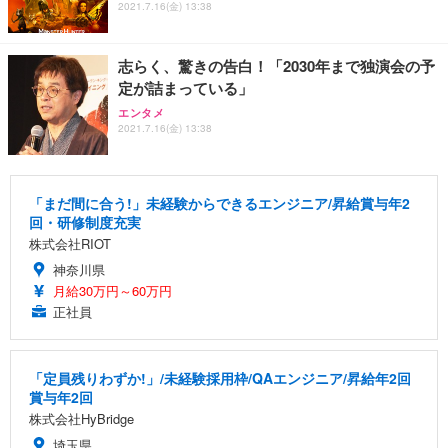
2021.7.16(金) 13:38
志らく、驚きの告白！「2030年まで独演会の予
定が詰まっている」
エンタメ
2021.7.16(金) 13:38
「まだ間に合う!」未経験からできるエンジニア/昇給賞与年2
回・研修制度充実
株式会社RIOT
神奈川県
月給30万円～60万円
正社員
「定員残りわずか!」/未経験採用枠/QAエンジニア/昇給年2回
賞与年2回
株式会社HyBridge
埼玉県