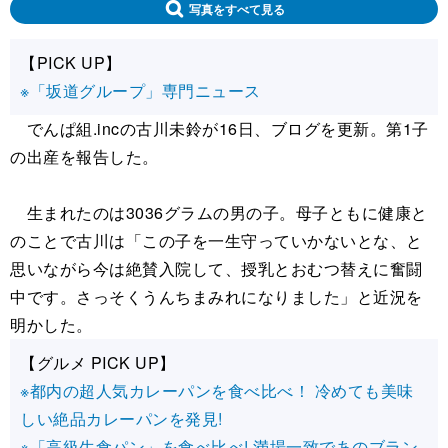
写真をすべて見る
【PICK UP】
※「坂道グループ」専門ニュース
でんぱ組.incの古川未鈴が16日、ブログを更新。第1子
の出産を報告した。
生まれたのは3036グラムの男の子。母子ともに健康と
のことで古川は「この子を一生守っていかないとな、と
思いながら今は絶賛入院して、授乳とおむつ替えに奮闘
中です。さっそくうんちまみれになりました」と近況を
明かした。
【グルメ PICK UP】
※都内の超人気カレーパンを食べ比べ！ 冷めても美味
しい絶品カレーパンを発見!
※「高級生食パン」を食べ比べ! 満場一致であのブラン