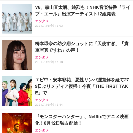
V6、森山直太朗、純烈も！NHK音楽特番『ライ
ブ・エール』出演アーティスト12組発表
エンタメ
2021.7.16(金) 18:03
橋本環奈の幼少期ショットに「天使すぎ」「貴
重写真ですね」の声！
エンタメ
2021.7.16(金) 14:18
エビ中・安本彩花、悪性リンパ腫寛解を経て27
9日ぶりメディア復帰！今夜「THE FIRST TAK
E」で
エンタメ
2021.7.16(金) 13:44
『モンスターハンター』、Netflixでアニメ映画
化！8月12日独占配信！
エンタメ