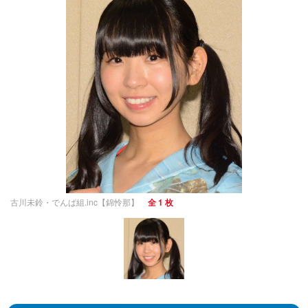
古川未鈴・でんぱ組.inc【錦怜那】
全 1 枚