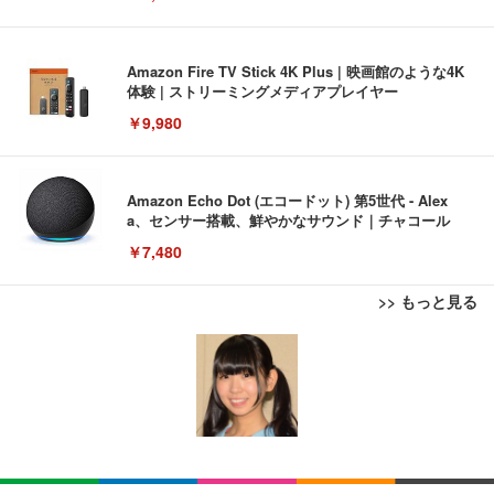
Amazon Fire TV Stick 4K Plus | 映画館のような4K
体験 | ストリーミングメディアプレイヤー
￥9,980
Amazon Echo Dot (エコードット) 第5世代 - Alex
a、センサー搭載、鮮やかなサウンド｜チャコール
￥7,480
>> もっと見る
[EdoErgo] オフィスチェア 椅子 テレワーク 疲れな
EIZO ビジネス向けプレミアムモニター | FlexScan
Amazonベーシック ペットシーツ 薄型 レギュラー 1
い 跳ね上げ式アームレスト コンパクト 約105度ロッ
EV3240X-WT | 31.5型4K UHD・USB Type-C・ホワ
回使い捨て 無香料 ホワイト 300枚
キング pc 事務椅子 360度回転 座面昇降 強化ナイロ
イト
ン樹脂ベース 通気性メッシュ 在宅ワーク H-WY01
￥3,373
￥5,699
￥105,595
(黒網+黒枠+黒足)
EIZO ビジネス向けプレミアムモニター | FlexScan
SIHOO B100 オフィスチェア／デスクチェア メッシ
Amazonベーシック ペットシーツ 厚型 ワイド 42枚