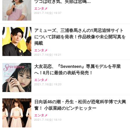
ツコは吐き気、矢部は悲鳴…
エンタメ
2021.7.16(金) 19:37
アミューズ、三浦春馬さんの1周忌追悼サイト
について詳細を発表！作品映像や未公開写真を
掲載
エンタメ
2021.7.16(金) 19:21
大友花恋、『Seventeen』専属モデルを卒業
へ！8月に最後の表紙号発売！
エンタメ
2021.7.16(金) 19:20
日向坂46の潮・丹生・松田が恐竜科学博で大興
奮！ 小坂菜緒のピンチヒッター
エンタメ
2021.7.16(金) 18:10