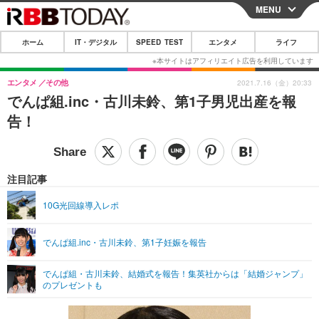
MENU
CLOSE
ホーム
IT・デジタル
SPEED TEST
エンタメ
ライフ
ホーム
IT・デジタル
エンタメ
その他
2021.7.16（金）20:33
でんぱ組.inc・古川未鈴、第1子男児出産を報
IT・デジタルTOP
スマートフォン
SPEED TEST
告！
ネタ
ガジェット・ツール
エンタメ
ショッピング
その他
エンタメTOP
映画・ドラマ
ライフ
注目記事
韓流・K-POP
韓国・芸能
ライフTOP
グルメ
リリース一覧
10G光回線導入レポ
音楽
スポーツ
ペット
ショッピング
プッシュ通知の停止方法
でんぱ組.inc・古川未鈴、第1子妊娠を報告
グラビア
ブログ
その他
でんぱ組・古川未鈴、結婚式を報告！集英社からは「結婚ジャンプ」
ショッピング
その他
のプレゼントも