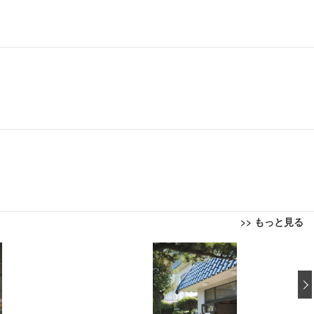
>> もっと見る
回転 座面昇降 強化ナイロン樹脂ベース 通気性メッシュ 在宅ワーク H-WY01