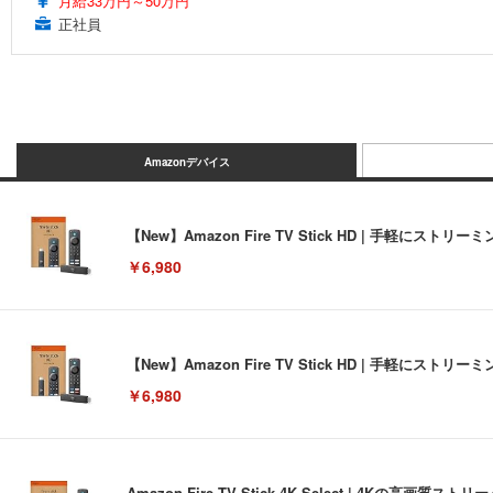
月給33万円～50万円
正社員
Amazonデバイス
【New】Amazon Fire TV Stick HD | 手軽
￥6,980
【New】Amazon Fire TV Stick HD | 手軽
￥6,980
Amazon Fire TV Stick 4K Select | 4Kの