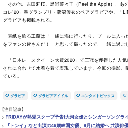
その他、吉田莉桜、黒嵜菜々子（Peel the Apple
コレ’20」準グランプリ・蓼沼優衣のペアグラビアや、「LI
グラビアも掲載される。
表紙を飾る工藤は「一緒に海に行ったり、プールに入った
をファンの皆さんだ！ と思って撮ったので、一緒に過ご
「日本レースクイーン大賞2020」で三冠を獲得した人
それに合わせて水着を着て表現しています。今回の撮影、
ている。
グラビア
グラビアアイドル
エンタメトピックス
【注目記事】
>
FRIDAYが熱愛スクープ予告!大河女優とシンガーソング
>
『トンイ』など出演の46歳韓国女優、9月に結婚へ 共演俳