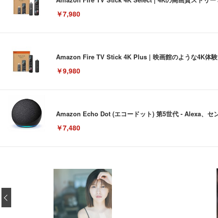
￥7,980
Amazon Fire TV Stick 4K Plus | 映画館のよ
￥9,980
Amazon Echo Dot (エコードット) 第5世代 - A
￥7,480
[EdoErgo] オフィスチェア 椅子 テレワーク 疲れない
EIZO ビジネス向けプレミアムモニター | FlexScan EV3240
Amazonベーシック ペットシーツ 薄型 レギュラー 1回使
(黒網+黒枠+黒足)
‹
￥105,595
￥3,373
￥5,699