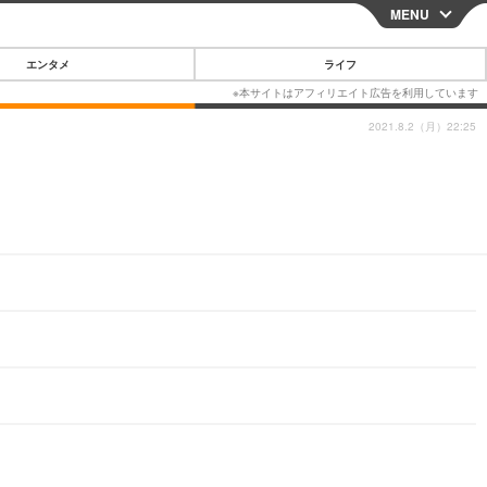
MENU
CLOSE
エンタメ
ライフ
2021.8.2（月）22:25
スマートフォン
ガジェット・ツール
その他
映画・ドラマ
韓国・芸能
グルメ
スポーツ
ショッピング
ブログ
その他