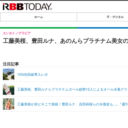
ホーム
IT・デジタル
ホーム
IT・デジタル
エンタメ
グラビア
工藤美桜、豊田ルナ、あのんらプラチナム美女
IT・デジタルTOP
SPEED TEST
ネタ
エンタメ
注目記事
ショッピング
エンタメTOP
ライフ
10G光回線導入レポ
韓流・K-POP
ライフTOP
リリース一覧
工藤美桜、豊田ルナらプラチナムガール総勢12人によるオール水着グラ
音楽
ペット
プッシュ通知の停止方法
グラビア
その他
工藤美桜が赤ビキニで表紙！豊田ルナ、吉田莉桜らの水着姿も......『
ショッピング