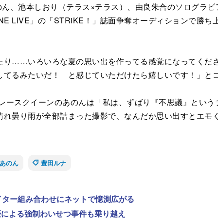
）、あのん、池本しおり（テラス×テラス）、由良朱合のソログラ
NE LIVE」の「STRiKE！」誌面争奪オーディションで
り……いろいろな夏の思い出を作ってる感覚になってくださ
してるみたいだ！ と感じていただけたら嬉しいです！」と
気レースクイーンのあのんは「私は、ずばり『不思議』という
晴れ曇り雨が全部詰まった撮影で、なんだか思い出すとエモ
あのん
豊田ルナ
ライター組み合わせにネットで憶測広がる
優による強制わいせつ事件も乗り越え