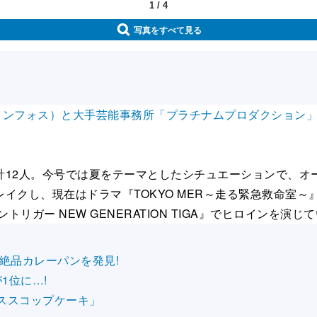
1
/
4
写真をすべて見る
インフォス）と大手芸能事務所「プラチナムプロダクション」の
。
12人。今号では夏をテーマとしたシチュエーションで、オ
イクし、現在はドラマ『TOKYO MER～走る緊急救命室～
リガー NEW GENERATION TIGA』でヒロインを演
絶品カレーパンを発見!
1位に…!
ススコップケーキ」