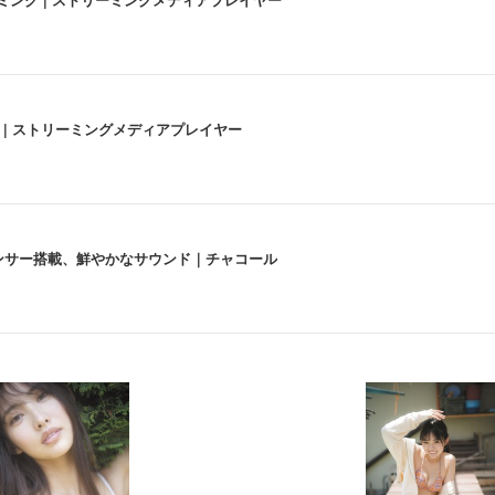
うな4K体験 | ストリーミングメディアプレイヤー
lexa、センサー搭載、鮮やかなサウンド｜チャコール
 跳ね上げ式アームレスト コンパクト 約105度ロッキング pc 事務椅子 360度
X-WT | 31.5型4K UHD・USB Type-C・ホワイト
い捨て 無香料 ホワイト 300枚