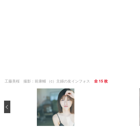
工藤美桜 撮影：前康輔 （c）主婦の友インフォス
全 15 枚
‹