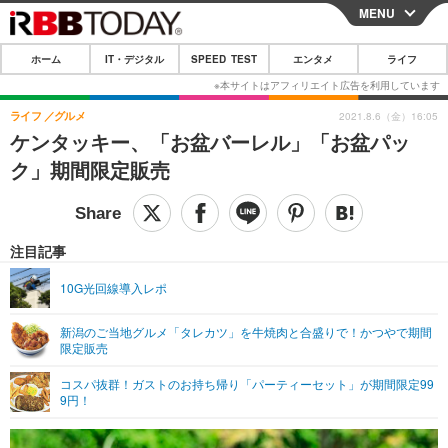
MENU
CLOSE
ホーム
IT・デジタル
SPEED TEST
エンタメ
ライフ
ホーム
IT・デジタル
ライフ
グルメ
2021.8.6（金）16:05
ケンタッキー、「お盆バーレル」「お盆パッ
IT・デジタルTOP
スマートフォン
SPEED TEST
ク」期間限定販売
ネタ
ガジェット・ツール
エンタメ
ショッピング
その他
エンタメTOP
映画・ドラマ
ライフ
注目記事
韓流・K-POP
韓国・芸能
ライフTOP
グルメ
リリース一覧
10G光回線導入レポ
音楽
スポーツ
ペット
ショッピング
プッシュ通知の停止方法
新潟のご当地グルメ「タレカツ」を牛焼肉と合盛りで！かつやで期間
限定販売
グラビア
ブログ
その他
コスパ抜群！ガストのお持ち帰り「パーティーセット」が期間限定99
ショッピング
その他
9円！