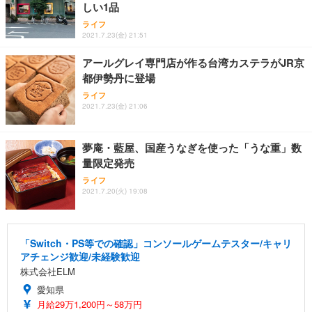
しい1品
ライフ
2021.7.23(金) 21:51
アールグレイ専門店が作る台湾カステラがJR京
都伊勢丹に登場
ライフ
2021.7.23(金) 21:06
夢庵・藍屋、国産うなぎを使った「うな重」数
量限定発売
ライフ
2021.7.20(火) 19:08
「Switch・PS等での確認」コンソールゲームテスター/キャリ
アチェンジ歓迎/未経験歓迎
株式会社ELM
愛知県
月給29万1,200円～58万円