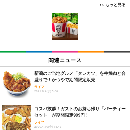
>> もっと見る
[EdoErgo] オフィスチェア 椅子 テレワーク 疲れな
EIZO ビジネス向けプレミアムモニター | FlexScan
Amazonベーシック ペットシーツ 薄型 レギュラー 1
い 跳ね上げ式アームレスト コンパクト 約105度ロッ
EV3240X-WT | 31.5型4K UHD・USB Type-C・ホワ
回使い捨て 無香料 ホワイト 300枚
キング pc 事務椅子 360度回転 座面昇降 強化ナイロ
イト
ン樹脂ベース 通気性メッシュ 在宅ワーク H-WY01
￥3,373
￥5,699
￥105,595
(黒網+黒枠+黒足)
EIZO ビジネス向けプレミアムモニター | FlexScan
SIHOO B100 オフィスチェア／デスクチェア メッシ
Amazonベーシック ペットシーツ 厚型 ワイド 42枚
EV2740X-WT | 27.0型4K UHD・USB Type-C・ホワ
ュチェア 人間工学 疲れない ブラック
x2袋(84枚) ホワイト(吸収面:ライトブルー)
関連ニュース
イト
￥27,999
￥3,234
￥109,572
新潟のご当地グルメ「タレカツ」を牛焼肉と合
盛りで！かつやで期間限定販売
Sezlife オフィスチェア デスクチェア 疲れない テレ
【純正品】27"ゲーミングモニター DualSense 充電
ネオ・ルーライフ ネオ・オムツ L 中型犬用 26枚入
ライフ
ワーク チェア 強化バックレスト 30度ロッキング機
2021.8.4(水) 5:00
フック付き（CFI-ZDM1J）
り 単品
能 人間工学 椅子 腰サポート 90度跳ね上げ式アーム
レスト 3Dヘッドレスト ハンガー付き 高反発クッシ
￥49,979
￥1,800
￥7,680
ョン PCチェア 通気性メッシュ ゲーミング/勉強/事
コスパ抜群！ガストのお持ち帰り「パーティー
務用 おしゃれ パソコンチェア (ブラック)
セット」が期間限定999円！
Sezlife オフィスチェア デスクチェア 疲れない テレ
【整備済み品】Dell E2724HS 27インチ 液晶モニタ
Smart Basic(スマートベーシック) 【Amazon.co.jp
ライフ
ワーク チェア 強化バックレスト 30度ロッキング機
ー フルHD（1920×1080）VA 非光沢 HDMI/DisplayP
限定】 Smart Basic アイリスオーヤマ ペットシーツ
2020.4.10(金) 13:43
能 人間工学 椅子 腰サポート 90度跳ね上げ式アーム
ort/VGA スピーカー内蔵 高さ調整 スイベル VESA対
超厚型 お徳用 ワイド 100枚入 (x 1) (ケース販売)