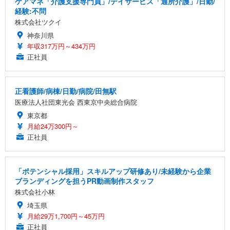
ケアマネ「介護支援専門員」/デイサービス「通所介護」/日勤/
経験:不問
株式会社ツクイ
神奈川県
年収317万円～434万円
正社員
正看護師/病棟/日勤/病院/田無駅
医療法人社団東光会 西東京中央総合病院
東京都
月給24万300円～
正社員
「ポテンシャル採用」スキルアップ研修あり/未経験から企業
ブランディングを担うPR動画制作スタッフ
株式会社小林
埼玉県
月給29万1,700円～45万円
正社員