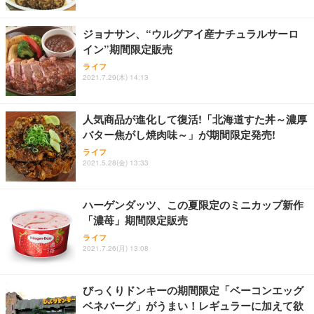
レスト 3Dヘッドレスト ハンガー付き 高反発クッシ
応 ComfortView ビジネス向け
￥7,680
￥15,800
￥3,670
ョン PCチェア 通気性メッシュ ゲーミング/勉強/事
ジョナサン、“ウルグアイ産ナチュラルサーロ
務用 おしゃれ パソコンチェア (ホワイト)
イン”期間限定販売
ANDWINT オフィスチェア デスクチェア 肘なし メ
【MiniLED/24.5inch/280Hz/FHD】GRAPHT THE S
アイリスオーヤマ ペットシーツ 超厚型 お徳用 レギ
ッシュ 通気性 ランバーサポート付き 腰サポート ガ
HOOTER Gaming Monitor 24” Essential ゲーミン
ライフ
ュラー 200枚入【Amazon.co.jp限定】
ス圧無段階昇降 360度回転 キャスター付き コンパク
グモニター QD 24.5インチ 1ms FHD 量子ドット 残
2021.7.29(木) 14:13
ト 幅52×奥行58.5×高さ84～96cm テレワーク 在宅
像低減 (3年保証 | 輝点保証 | 日本メーカー)
￥3,731
￥4,139
￥34,980
勤務 ブラック
人気商品が進化して復活!「北海道すた丼～濃厚
バター焦がし焼肉味～」が期間限定発売!
ライフ
2021.5.28(金) 13:33
ハーゲンダッツ、この夏限定のミニカップ新作
「濃苺」期間限定販売
ライフ
2021.7.26(月) 13:08
びっくりドンキーの期間限定「ベーコンエッグ
ベネバーグ」がうまい！レギュラーに加えて欲