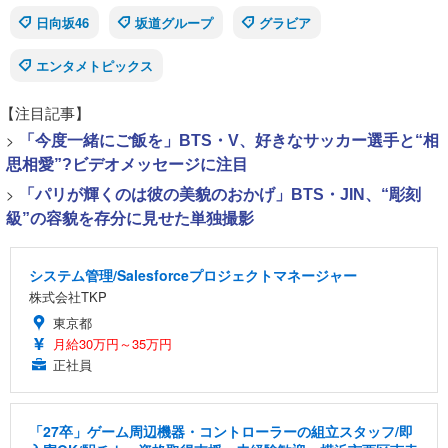
日向坂46
坂道グループ
グラビア
エンタメトピックス
【注目記事】
>
「今度一緒にご飯を」BTS・V、好きなサッカー選手と“相
思相愛”?ビデオメッセージに注目
>
「パリが輝くのは彼の美貌のおかげ」BTS・JIN、“彫刻
級”の容貌を存分に見せた単独撮影
システム管理/Salesforceプロジェクトマネージャー
株式会社TKP
東京都
月給30万円～35万円
正社員
「27卒」ゲーム周辺機器・コントローラーの組立スタッフ/即