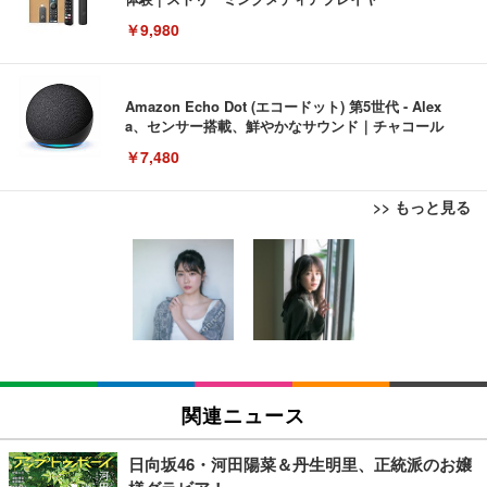
￥9,980
Amazon Echo Dot (エコードット) 第5世代 - Alex
a、センサー搭載、鮮やかなサウンド｜チャコール
￥7,480
>> もっと見る
[EdoErgo] オフィスチェア 椅子 テレワーク 疲れな
EIZO ビジネス向けプレミアムモニター | FlexScan
Amazonベーシック ペットシーツ 薄型 レギュラー 1
い 跳ね上げ式アームレスト コンパクト 約105度ロッ
EV3240X-WT | 31.5型4K UHD・USB Type-C・ホワ
回使い捨て 無香料 ホワイト 300枚
キング pc 事務椅子 360度回転 座面昇降 強化ナイロ
イト
ン樹脂ベース 通気性メッシュ 在宅ワーク H-WY01
￥3,373
￥5,699
￥105,595
(黒網+黒枠+黒足)
EIZO ビジネス向けプレミアムモニター | FlexScan
SIHOO B100 オフィスチェア／デスクチェア メッシ
Amazonベーシック ペットシーツ 厚型 ワイド 42枚
EV2740X-WT | 27.0型4K UHD・USB Type-C・ホワ
ュチェア 人間工学 疲れない ブラック
x2袋(84枚) ホワイト(吸収面:ライトブルー)
関連ニュース
イト
￥27,999
￥3,234
￥109,572
日向坂46・河田陽菜＆丹生明里、正統派のお嬢