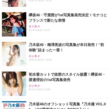
2020.9.16(水) 16:05
欅坂46・守屋茜が1st写真集発売決定！モナコと
フランスで新たな表情
エンタメ
2019.5.8(水) 12:40
乃木坂46・梅澤美波の写真集が本日発売！“初
体験”詰まった一冊！
エンタメ
2020.9.29(火) 10:55
初水着カットで抜群のスタイル披露！欅坂46・
渡邉理佐の1st写真集発売
エンタメ
2019.4.9(火) 10:06
乃木坂46のオフショット写真集『乃木撮 VOL.0