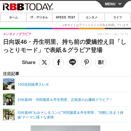
MENU
CLOSE
ホーム
IT・デジタル
SPEED TEST
エンタメ
ライフ
ホーム
IT・デジタル
エンタメ
グラビア
2021.10.1（金）10:14
日向坂46・丹生明里、持ち前の愛嬌控え目「し
IT・デジタルTOP
スマートフォン
SPEED TEST
っとりモード」で表紙＆グラビア登場
ネタ
ガジェット・ツール
エンタメ
ショッピング
その他
エンタメTOP
映画・ドラマ
ライフ
注目記事
韓流・K-POP
韓国・芸能
ライフTOP
グルメ
リリース一覧
10G光回線導入レポ
音楽
スポーツ
ペット
ショッピング
プッシュ通知の停止方法
日向坂46・河田陽菜＆丹生明里、正統派のお嬢様グラビア！
グラビア
ブログ
その他
日向坂46“おみそしるコンビ”河田陽菜＆丹生明里、“洋館に住まう姉
ショッピング
その他
妹”テーマに様々な表情