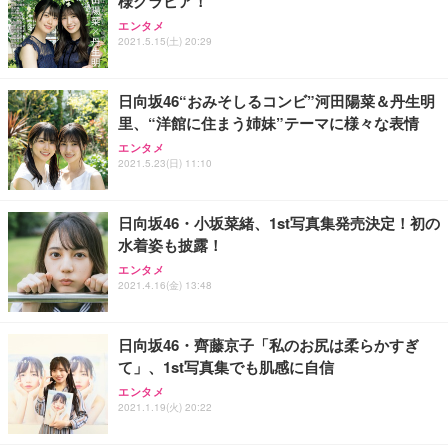
様グラビア！
Sezlife オフィスチェア デスクチェア 疲れない テレ
【純正品】27"ゲーミングモニター DualSense 充電
ネオ・ルーライフ ネオ・オムツ L 中型犬用 26枚入
エンタメ
ワーク チェア 強化バックレスト 30度ロッキング機
フック付き（CFI-ZDM1J）
り 単品
2021.5.15(土) 20:29
能 人間工学 椅子 腰サポート 90度跳ね上げ式アーム
レスト 3Dヘッドレスト ハンガー付き 高反発クッシ
￥49,979
￥1,800
￥7,680
ョン PCチェア 通気性メッシュ ゲーミング/勉強/事
日向坂46“おみそしるコンビ”河田陽菜＆丹生明
務用 おしゃれ パソコンチェア (ブラック)
里、“洋館に住まう姉妹”テーマに様々な表情
Sezlife オフィスチェア デスクチェア 疲れない テレ
【整備済み品】Dell E2724HS 27インチ 液晶モニタ
Smart Basic(スマートベーシック) 【Amazon.co.jp
エンタメ
ワーク チェア 強化バックレスト 30度ロッキング機
ー フルHD（1920×1080）VA 非光沢 HDMI/DisplayP
限定】 Smart Basic アイリスオーヤマ ペットシーツ
2021.5.23(日) 11:10
能 人間工学 椅子 腰サポート 90度跳ね上げ式アーム
ort/VGA スピーカー内蔵 高さ調整 スイベル VESA対
超厚型 お徳用 ワイド 100枚入 (x 1) (ケース販売)
レスト 3Dヘッドレスト ハンガー付き 高反発クッシ
応 ComfortView ビジネス向け
￥7,680
￥15,800
￥3,670
ョン PCチェア 通気性メッシュ ゲーミング/勉強/事
日向坂46・小坂菜緒、1st写真集発売決定！初の
務用 おしゃれ パソコンチェア (ホワイト)
水着姿も披露！
ANDWINT オフィスチェア デスクチェア 肘なし メ
【MiniLED/24.5inch/280Hz/FHD】GRAPHT THE S
アイリスオーヤマ ペットシーツ 超厚型 お徳用 レギ
ッシュ 通気性 ランバーサポート付き 腰サポート ガ
HOOTER Gaming Monitor 24” Essential ゲーミン
エンタメ
ュラー 200枚入【Amazon.co.jp限定】
ス圧無段階昇降 360度回転 キャスター付き コンパク
グモニター QD 24.5インチ 1ms FHD 量子ドット 残
2021.4.16(金) 13:48
ト 幅52×奥行58.5×高さ84～96cm テレワーク 在宅
像低減 (3年保証 | 輝点保証 | 日本メーカー)
￥3,731
￥4,139
￥34,980
勤務 ブラック
日向坂46・齊藤京子「私のお尻は柔らかすぎ
て」、1st写真集でも肌感に自信
エンタメ
2021.1.19(火) 20:22