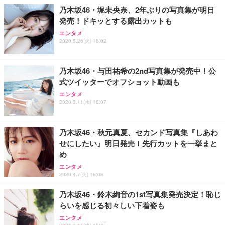
乃木坂46・堀未央奈、2年ぶりの写真集が明日
発売！ドキッとする露出カットも
エンタメ
2020.5.26(火) 16:02
乃木坂46・与田祐希の2nd写真集が発売中！公
式ツイッターでオフショット動画も
エンタメ
2020.3.11(水) 16:07
乃木坂46・秋元真夏、セカンド写真集『しあわ
せにしたい』明日発売！先行カットを一挙まと
め
エンタメ
2020.4.7(火) 16:08
乃木坂46・鈴木絢音の1st写真集発売決定！恥じ
らいを感じる初々しい下着姿も
エンタメ