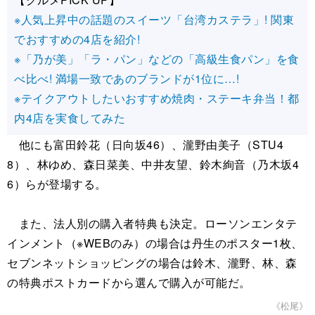
※人気上昇中の話題のスイーツ「台湾カステラ」! 関東
でおすすめの4店を紹介!
※「乃が美」「ラ・パン」などの「高級生食パン」を食
べ比べ! 満場一致であのブランドが1位に…!
※テイクアウトしたいおすすめ焼肉・ステーキ弁当！都
内4店を実食してみた
他にも富田鈴花（日向坂46）、瀧野由美子（STU4
8）、林ゆめ、森日菜美、中井友望、鈴木絢音（乃木坂4
6）らが登場する。
また、法人別の購入者特典も決定。ローソンエンタテ
インメント（※WEBのみ）の場合は丹生のポスター1枚、
セブンネットショッピングの場合は鈴木、瀧野、林、森
の特典ポストカードから選んで購入が可能だ。
《松尾》