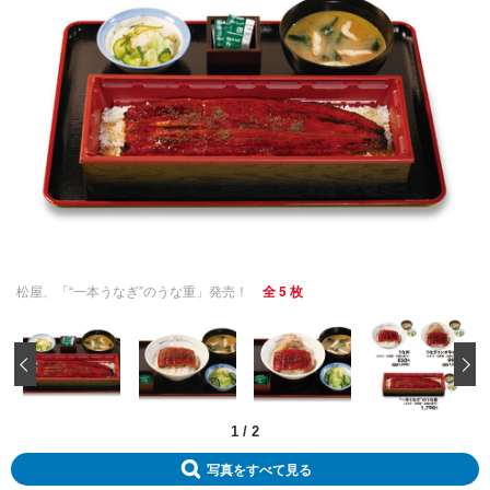
松屋、「“一本うなぎ”のうな重」発売！
全 5 枚
‹
1
/
2
写真をすべて見る