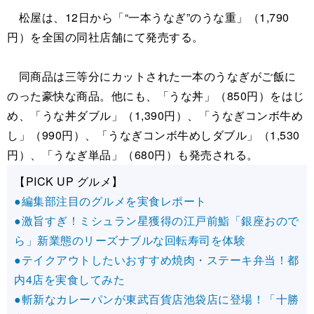
松屋は、12日から「“一本うなぎ”のうな重」（1,790
円）を全国の同社店舗にて発売する。
同商品は三等分にカットされた一本のうなぎがご飯に
のった豪快な商品。他にも、「うな丼」（850円）をはじ
め、「うな丼ダブル」（1,390円）、「うなぎコンボ牛め
し」（990円）、「うなぎコンボ牛めしダブル」（1,530
円）、「うなぎ単品」（680円）も発売される。
【PICK UP グルメ】
●編集部注目のグルメを実食レポート
●激旨すぎ！ミシュラン星獲得の江戸前鮨「銀座おので
ら」新業態のリーズナブルな回転寿司を体験
●テイクアウトしたいおすすめ焼肉・ステーキ弁当！都
内4店を実食してみた
●斬新なカレーパンが東武百貨店池袋店に登場！「十勝