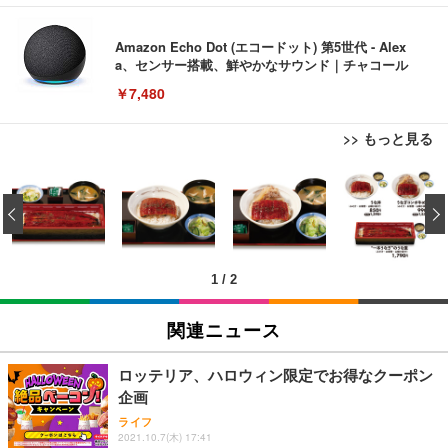
Amazon Echo Dot (エコードット) 第5世代 - Alex
a、センサー搭載、鮮やかなサウンド｜チャコール
￥7,480
>> もっと見る
[EdoErgo] オフィスチェア 椅子 テレワーク 疲れな
EIZO ビジネス向けプレミアムモニター | FlexScan
Amazonベーシック ペットシーツ 薄型 レギュラー 1
い 跳ね上げ式アームレスト コンパクト 約105度ロッ
EV3240X-WT | 31.5型4K UHD・USB Type-C・ホワ
‹
回使い捨て 無香料 ホワイト 300枚
キング pc 事務椅子 360度回転 座面昇降 強化ナイロ
イト
ン樹脂ベース 通気性メッシュ 在宅ワーク H-WY01
￥3,373
￥5,699
￥105,595
(黒網+黒枠+黒足)
1
/
2
EIZO ビジネス向けプレミアムモニター | FlexScan
SIHOO B100 オフィスチェア／デスクチェア メッシ
Amazonベーシック ペットシーツ 厚型 ワイド 42枚
EV2740X-WT | 27.0型4K UHD・USB Type-C・ホワ
ュチェア 人間工学 疲れない ブラック
x2袋(84枚) ホワイト(吸収面:ライトブルー)
関連ニュース
イト
￥27,999
￥3,234
￥109,572
ロッテリア、ハロウィン限定でお得なクーポン
企画
Sezlife オフィスチェア デスクチェア 疲れない テレ
【純正品】27"ゲーミングモニター DualSense 充電
ネオ・ルーライフ ネオ・オムツ L 中型犬用 26枚入
ライフ
ワーク チェア 強化バックレスト 30度ロッキング機
2021.10.7(木) 17:41
フック付き（CFI-ZDM1J）
り 単品