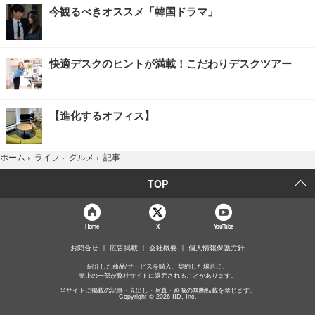
今観るべきオススメ「韓国ドラマ」
快適デスクのヒントが満載！こだわりデスクツアー
【進化するオフィス】
記事
ホーム
›
ライフ
›
グルメ
›
TOP
Home
X
YouTube
お問合せ
広告掲載
会社概要
個人情報保護方針
紹介した商品/サービスを購入、契約した場合に、
売上の一部が弊社サイトに還元されることがあります。
当サイトに掲載の記事・見出し・写真・画像の無断転載を禁じます。
Copyright © 2026 IID, Inc.