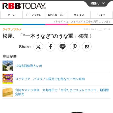
MENU
CLOSE
ホーム
IT・デジタル
SPEED TEST
エンタメ
ライフ
ホーム
IT・デジタル
ライフ
グルメ
2021.10.9（土）17:18
松屋、「“一本うなぎ”のうな重」発売！
IT・デジタルTOP
スマートフォン
SPEED TEST
ネタ
ガジェット・ツール
エンタメ
注目記事
ショッピング
その他
エンタメTOP
映画・ドラマ
ライフ
10G光回線導入レポ
韓流・K-POP
韓国・芸能
ライフTOP
グルメ
リリース一覧
ロッテリア、ハロウィン限定でお得なクーポン企画
音楽
スポーツ
ペット
ショッピング
プッシュ通知の停止方法
グラビア
ブログ
台湾カステラ米米、大丸梅田で「台湾たまごスフレカステラ」期間限
その他
定販売
ショッピング
その他