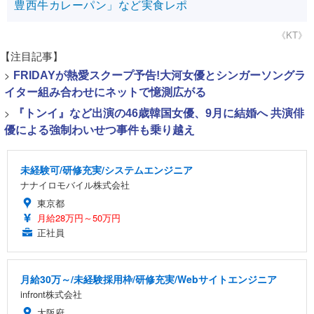
豊西牛カレーパン」など実食レポ
《KT》
【注目記事】
>
FRIDAYが熱愛スクープ予告!大河女優とシンガーソングラ
イター組み合わせにネットで憶測広がる
>
『トンイ』など出演の46歳韓国女優、9月に結婚へ 共演俳
優による強制わいせつ事件も乗り越え
未経験可/研修充実/システムエンジニア
ナナイロモバイル株式会社
東京都
月給28万円～50万円
正社員
月給30万～/未経験採用枠/研修充実/Webサイトエンジニア
infront株式会社
大阪府