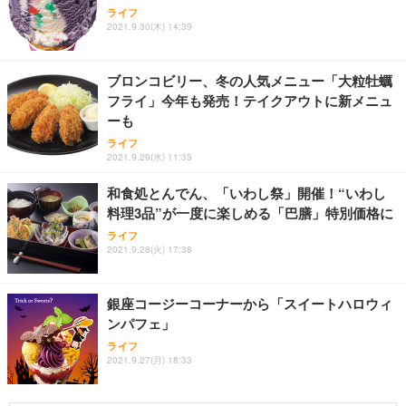
ライフ
2021.9.30(木) 14:39
ブロンコビリー、冬の人気メニュー「大粒牡蠣
フライ」今年も発売！テイクアウトに新メニュ
ーも
ライフ
2021.9.29(水) 11:35
和食処とんでん、「いわし祭」開催！“いわし
料理3品”が一度に楽しめる「巴膳」特別価格に
ライフ
2021.9.28(火) 17:38
銀座コージーコーナーから「スイートハロウィ
ンパフェ」
ライフ
2021.9.27(月) 18:33