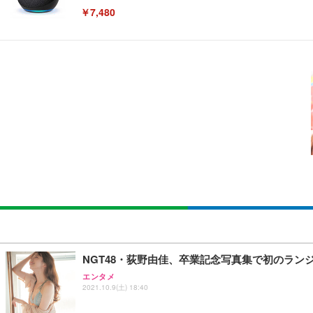
￥7,480
[EdoErgo] オフィスチェア 椅子 テレワーク 疲れない
EIZO ビジネス向けプレミアムモニター | FlexScan EV3240
Amazonベーシック ペットシーツ 薄型 レギュラー 1回使
(黒網+黒枠+黒足)
￥105,595
￥3,373
￥5,699
SIHOO B100 オフィスチェア／デスクチェア メッシュ
EIZO ビジネス向けプレミアムモニター | FlexScan EV2740
Amazonベーシック ペットシーツ 厚型 ワイド 42枚x2袋
￥27,999
￥109,572
￥3,234
Sezlife オフィスチェア デスクチェア 疲れない テレ
【純正品】27"ゲーミングモニター DualSense 充電フック
ネオ・ルーライフ ネオ・オムツ L 中型犬用 26枚入り 単
NGT48・荻野由佳、卒業記念写真集で初のラン
ション PCチェア 通気性メッシュ ゲーミング/勉強/事務用
￥49,979
￥1,800
エンタメ
￥7,680
2021.10.9(土) 18:40