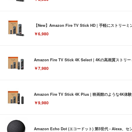
【New】Amazon Fire TV Stick HD | 手軽
￥6,980
Amazon Fire TV Stick 4K Select | 4Kの
￥7,980
Amazon Fire TV Stick 4K Plus | 映画館のよ
￥9,980
Amazon Echo Dot (エコードット) 第5世代 - A