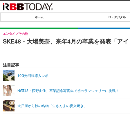
ホーム
IT・デジタル
ホーム
IT・デジタル
エンタメ
その他
SKE48・大場美奈、来年4月の卒業を発表「ア
IT・デジタルTOP
SPEED TEST
ネタ
エンタメ
注目記事
ショッピング
エンタメTOP
ライフ
10G光回線導入レポ
韓流・K-POP
ライフTOP
リリース一覧
NGT48・荻野由佳、卒業記念写真集で初のランジェリーに挑戦！
音楽
ペット
プッシュ通知の停止方法
グラビア
その他
大戸屋から秋の名物「生さんまの炭火焼き」
ショッピング