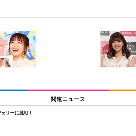
 跳ね上げ式アームレスト コンパクト 約105度ロッキング pc 事務椅子 360度
X-WT | 31.5型4K UHD・USB Type-C・ホワイト
い捨て 無香料 ホワイト 300枚
チェア 人間工学 疲れない ブラック
X-WT | 27.0型4K UHD・USB Type-C・ホワイト
(84枚) ホワイト(吸収面:ライトブルー)
関連ニュース
ワーク チェア 強化バックレスト 30度ロッキング機能 人間工学 椅子 腰サポー
付き（CFI-ZDM1J）
品
ジェリーに挑戦！
 おしゃれ パソコンチェア (ブラック)