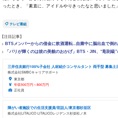
ったとき、「素直に、アイドルやりきったなと思いました
テレビ番組
【注目記事】
>
BTSメンバーからの借金に飲酒運転...自粛中に脳出血で倒
>
「パリが輝くのは彼の美貌のおかげ」BTS・JIN、“彫刻級
三井住友銀行100%子会社 人材紹介コンサルタント 両手型 募集
株式会社SMBCキャリアサポート
東京都
年収500万円～800万円
正社員
障がい者施設での生活支援員/世話人/東京都杉並区
株式会社LITALICO LITALICOレジデンス杉並松ノ木