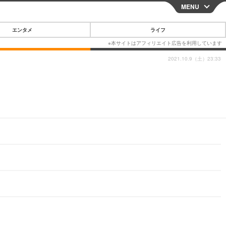
MENU
CLOSE
エンタメ
ライフ
2021.10.9（土）23:33
スマートフォン
ガジェット・ツール
その他
映画・ドラマ
韓国・芸能
グルメ
スポーツ
ショッピング
ブログ
その他