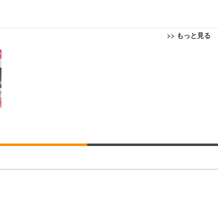
>> もっと見る
回転 座面昇降 強化ナイロン樹脂ベース 通気性メッシュ 在宅ワーク H-WY01
ト 90度跳ね上げ式アームレスト 3Dヘッドレスト ハンガー付き 高反発クッ