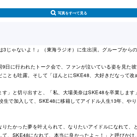
写真をすべて見る
1+1は3じゃないよ！』（東海ラジオ）に生出演。グループから
9日に行われたトーク会で、ファンが泣いている姿を見た彼
ことも吐露。そして「ほんとにSKE48、大好きだなって改
」と切り出すと、「私、大場美奈はSKE48を卒業します」
校生で加入して、SKE48に移籍してアイドル人生13年、
りたかった夢を叶えられて、なりたいアイドルになれて、と
て、SKE48になれて、本当に良かったよ～！」と呼びか