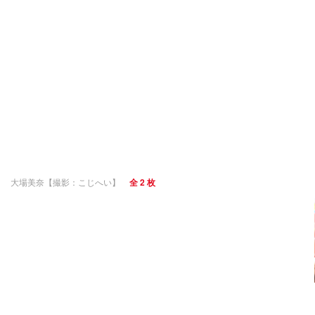
大場美奈【撮影：こじへい】
全 2 枚