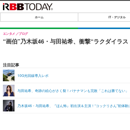
ホーム
IT・デジタル
ホーム
IT・デジタル
エンタメ
ブログ
“画伯”乃木坂46・与田祐希、衝撃“ラクダイラ
IT・デジタルTOP
SPEED TEST
ネタ
エンタメ
注目記事
ショッピング
エンタメTOP
ライフ
10G光回線導入レポ
韓流・K-POP
ライフTOP
リリース一覧
与田祐希、奇跡の絵心がさく裂！バナナマンも完敗「これは勝てない」
音楽
ペット
プッシュ通知の停止方法
グラビア
その他
乃木坂46・与田祐希、『ほん怖』初出演＆主演！“コックリさん”初体
ショッピング