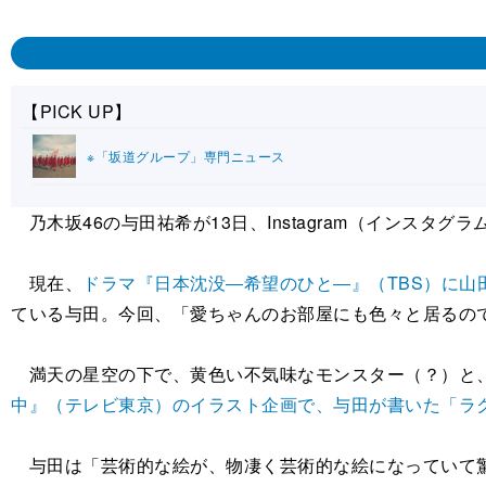
【PICK UP】
※「坂道グループ」専門ニュース
乃木坂46の与田祐希が13日、Instagram（インスタグ
現在、
ドラマ『日本沈没―希望のひと―』（TBS）に山
ている与田。今回、「愛ちゃんのお部屋にも色々と居るの
満天の星空の下で、黄色い不気味なモンスター（？）と、
中』（テレビ東京）のイラスト企画で、与田が書いた「ラ
与田は「芸術的な絵が、物凄く芸術的な絵になっていて驚