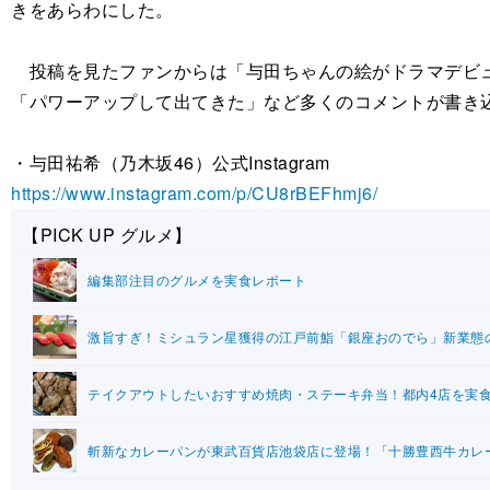
きをあらわにした。
投稿を見たファンからは「与田ちゃんの絵がドラマデビュ
「パワーアップして出てきた」など多くのコメントが書き
・与田祐希（乃木坂46）公式Instagram
https://www.instagram.com/p/CU8rBEFhmj6/
【PICK UP グルメ】
編集部注目のグルメを実食レポート
激旨すぎ！ミシュラン星獲得の江戸前鮨「銀座おのでら」新業態
テイクアウトしたいおすすめ焼肉・ステーキ弁当！都内4店を実
斬新なカレーパンが東武百貨店池袋店に登場！「十勝豊西牛カレ