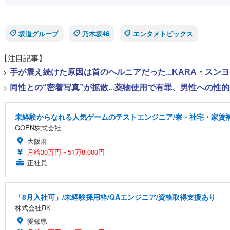
坂道グループ
乃木坂46
エンタメトピックス
【注目記事】
>
手が震え続けた原因は首のヘルニアだった...KARA・ス
>
同性との“密着写真”が拡散...薬物使用で有罪、男性への
未経験からなれる人気ゲームのテストエンジニア/寮・社宅・家賃
GOEN株式会社
大阪府
月給30万円～51万8,000円
正社員
「8月入社可」/未経験採用枠/QAエンジニア/資格取得支援あり
株式会社RK
愛知県