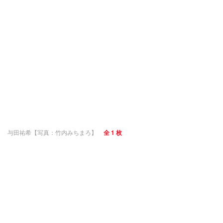
与田祐希【写真：竹内みちまろ】
全 1 枚