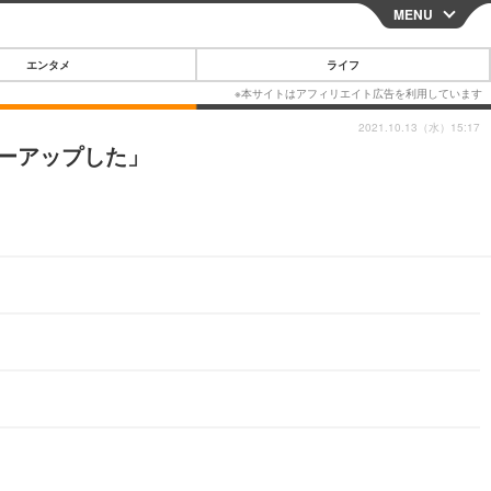
MENU
CLOSE
エンタメ
ライフ
2021.10.13（水）15:17
ワーアップした」
スマートフォン
ガジェット・ツール
その他
映画・ドラマ
韓国・芸能
グルメ
スポーツ
ショッピング
ブログ
その他