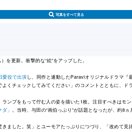
写真をすべて見る
ラム）を更新。衝撃的な“絵”をアップした。
田愛役で出演
し、同作と連動したParaviオリジナルドラマ『最愛の
でよくチェックしてみてください」のコメントとともに、ド
ランプをもって佇む人の姿を描いた1枚。注目すべきはモン
クダ」
。当時、与田の“画伯っぷり”が話題となったが、約8
きました。笑」とユーモアたっぷりにつづり、「改めて見比